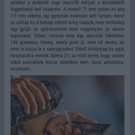
például a dokkolót vagy microSD kártyát a készüléktől
függetlenül kell vásárolni. A modell 71 mm széles és alig
7.9 mm vékony, így igencsak óvatosan kell tartani, mivel
az előlap és a hátlapi edzett üveg csúszik, nem mellesleg
úgy gyűjti az ujjlenyomatot mint nagyanyám az akciós
kuponokat. Ehhez tartozik még egy abszolút tökéletes,
146 grammos tömeg, amely pont jó, nem túl kevés, de
nem is húzza le a nadrágzsebet. Ebből kifolyólag ha saját
használatra vennék Xperia Z-t, az első lenne, hogy valami
tokot szerválnék hozzá, különben élet-, bocs, pénztárca-
veszélyes...