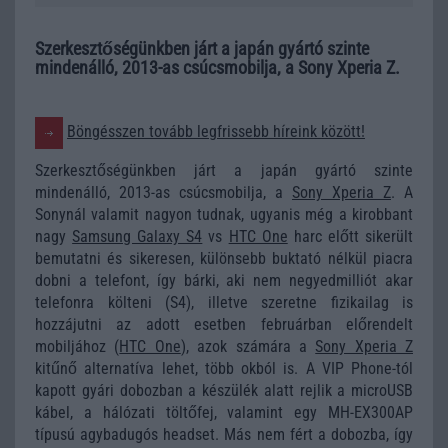
Szerkesztőségünkben járt a japán gyártó szinte
mindenálló, 2013-as csúcsmobilja, a Sony Xperia Z.
Böngésszen tovább legfrissebb híreink között!
Szerkesztőségünkben járt a japán gyártó szinte
mindenálló, 2013-as csúcsmobilja, a
Sony Xperia Z
. A
Sonynál valamit nagyon tudnak, ugyanis még a kirobbant
nagy
Samsung Galaxy S4
vs
HTC One
harc előtt sikerült
bemutatni és sikeresen, különsebb buktató nélkül piacra
dobni a telefont, így bárki, aki nem negyedmilliót akar
telefonra költeni (S4), illetve szeretne fizikailag is
hozzájutni az adott esetben februárban előrendelt
mobiljához (
HTC One
), azok számára a
Sony Xperia Z
kitűnő alternatíva lehet, több okból is. A VIP Phone-tól
kapott gyári dobozban a készülék alatt rejlik a microUSB
kábel, a hálózati töltőfej, valamint egy MH-EX300AP
típusú agybadugós headset. Más nem fért a dobozba, így