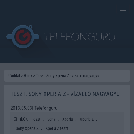
Toggle
naviga
Főoldal
>
Hírek
>
Teszt: Sony Xperia Z - vízálló nagyágyú
TESZT: SONY XPERIA Z - VÍZÁLLÓ NAGYÁGYÚ
2013.05.03| Telefonguru
Címkék:
,
,
,
,
teszt
Sony
Xperia
Xperia Z
,
Sony Xperia Z
Xperia Z teszt