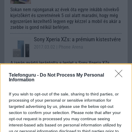
Sokan nem rajonganak az évek óta egyre inkább növekvõ
kijelzõkért és szeretnének 5 col alatt maradni, hogy még
egyszerûen kezelhetõ legyen egy kézzel a mobil és akár a
zsebbe is gond nélkül beférjen.
Sony Xperia XZs: a prémium kistestvére
2017.03.02
| Phone Arena
A japán gyártó lerántotta a leplet a Sony Xperia XZs
modellről.
Telefonguru -
Do Not Process My Personal
Information
Garanciában cserélik a törött Sony
If you wish to opt-out of the sale, sharing to third parties, or
kijelzőket
processing of your personal or sensitive information for
2013.11.11
| Xperia Blog
targeted advertising by us, please use the below opt-out
section to confirm your selection. Please note that after your
A friss hírek szerint a japán gyártó úgy döntött, hogy az
opt-out request is processed you may continue seeing
igen méretesre duzzadt, elvileg ok nélküli kijelzőtörési
interest-based ads based on personal information utilized by
gondok miatt garanciában cseréli a Sony Xperia
us or personal information disclosed to third parties prior to