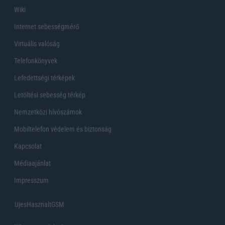
Wiki
Internet sebességmérő
Virtuális valóság
Telefonkönyvek
Lefedettségi térképek
Letöltési sebesség térkép
Nemzetközi hívószámok
Mobiltelefon védelem és biztonság
Kapcsolat
Médiaajánlat
Impresszum
UjesHasznaltGSM