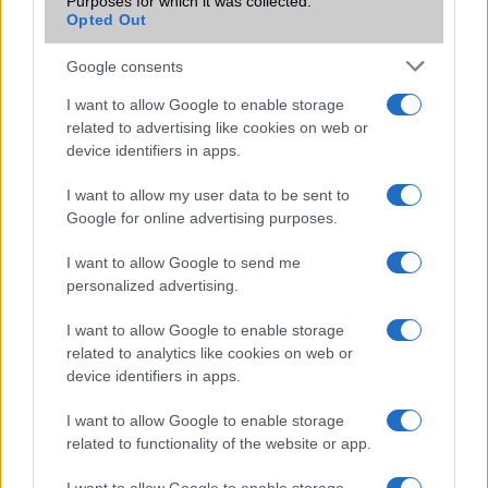
Purposes for which it was collected.
Így működik a Sony Stamina Mode akkukímélő funkció
Opted Out
Sony: itt a Timescape vége
Google consents
Sony Xperia Z: videó duplázás
I want to allow Google to enable storage
Megjelent a Sony Xperia Tablet Z
related to advertising like cookies on web or
device identifiers in apps.
Garanciában cserélik a törött Sony kijelzőket
I want to allow my user data to be sent to
További hírek
Google for online advertising purposes.
I want to allow Google to send me
personalized advertising.
LEGOLVASOTTABBAK
I want to allow Google to enable storage
Számos népszerű Samsung Galaxy készülék kimarad a One
related to analytics like cookies on web or
UI 9 frissítésből – itt a lista az érintett modellekről
device identifiers in apps.
iPhone 18 bemutató dátum - ekkor rántja le a leplet az
I want to allow Google to enable storage
Apple az új csúcsmobilokról
related to functionality of the website or app.
Az Android rejtett automatizmusai: hat funkció, amely