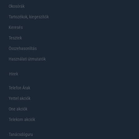
Okosórák
Tartozékok, kiegeszítők
Keresés
Tesztek
Összehasonlítás
Használati útmutatók
Hirek
Telefon Árak
Yettel akciók
One akciók
Telekom akciók
Tanácsdóguru