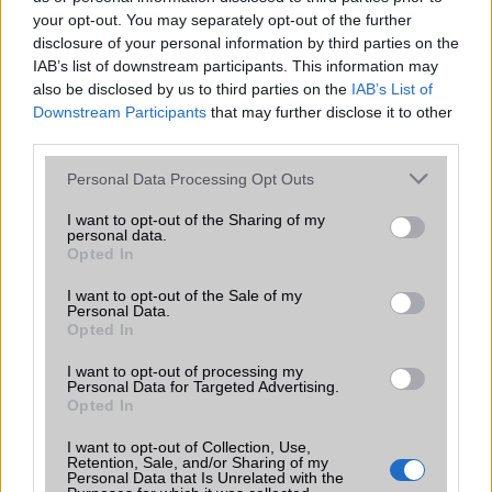
okostelefonok megjelenítőit.
your opt-out. You may separately opt-out of the further
disclosure of your personal information by third parties on the
Sony Xperia Z3: minden részlet itt van
IAB’s list of downstream participants. This information may
2014.09.02
| Phone Arena
also be disclosed by us to third parties on the
IAB’s List of
Downstream Participants
that may further disclose it to other
third parties.
A japán gyártó a héten mutatja be legújabb Xperia
családtagjait, azonban a hivatalos bejelentés előtt
Please note that this website/app uses one or more Google
Personal Data Processing Opt Outs
gyakorlatilag mindent megtudhattunk a Sony Xperia Z3
services and may gather and store information including but
modellről.
not limited to your visit or usage behaviour. You may click to
I want to opt-out of the Sharing of my
personal data.
grant or deny consent to Google and its third-party tags to
Opted In
use your data for below specified purposes in below Google
consent section.
I want to opt-out of the Sale of my
Personal Data.
KAPCSOLÓDÓ HÍREK
Opted In
I want to opt-out of processing my
Sony Xperia Z és Xperia ZL
Personal Data for Targeted Advertising.
Opted In
Íme az első Sony Xperia Z fotó!
I want to opt-out of Collection, Use,
Sony Xperia Z és Xperia ZL: 5 col, csúcs
Retention, Sale, and/or Sharing of my
Personal Data that Is Unrelated with the