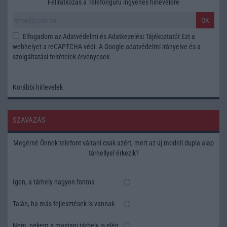
Feliratkozás a Telefonguru ingyenes hírlevelére
OK
Elfogadom az
Adatvédelmi és Adatkezelési Tájékoztatót
Ezt a
webhelyet a reCAPTCHA védi. A Google
adatvédelmi irányelve
és a
szolgáltatási feltételek
érvényesek.
Korábbi hírlevelek
SZAVAZÁS
Megérné Önnek telefont váltani csak azért, mert az új modell dupla alap
tárhellyel érkezik?
Igen, a tárhely nagyon fontos
Talán, ha más fejlesztések is vannak
Nem, nekem a mostani tárhely is elég