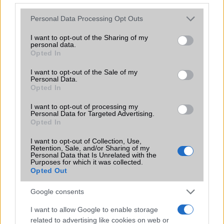
bemutatkozhat, miközben az áremelésekről szóló
találgatások továbbra is beárnyékolják a rajtot.
Please note that this website/app uses one or more Google
Personal Data Processing Opt Outs
services and may gather and store information including but
Az Android rejtett automatizmusai: hat
not limited to your visit or usage behaviour. You may click to
I want to opt-out of the Sharing of my
funkció, amely észrevétlenül könnyíti
personal data.
grant or deny consent to Google and its third-party tags to
meg a mindennapokat
Opted In
use your data for below specified purposes in below Google
2026.06.14
| Android Police
consent section.
I want to opt-out of the Sale of my
Sok felhasználó külön alkalmazásokra esküszik, pedig az
Personal Data.
Android már évek óta olyan intelligens funkciókat kínál,
Opted In
amelyek maguktól dolgoznak a háttérben.
I want to opt-out of processing my
Personal Data for Targeted Advertising.
Ez a rejtett Samsung funkció teljesen
Opted In
megváltoztatja a mobilhasználatot –
sokan mégsem tudnak róla
I want to opt-out of Collection, Use,
Retention, Sale, and/or Sharing of my
2026.07.12
| Android Central
Personal Data that Is Unrelated with the
Purposes for which it was collected.
Az Edge Panel az egyik leghasznosabb funkció, amely
Opted Out
jelentősen felgyorsítja a mindennapi használatot,
miközben a Pixel telefonokból továbbra is hiányzik.
Google consents
I want to allow Google to enable storage
related to advertising like cookies on web or