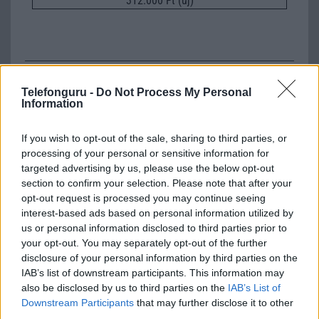
312.000 Ft (új)
Számos népszerű Samsung Galaxy
Telefonguru -
Do Not Process My Personal
készülék kimarad a One UI 9
Information
frissítésből – itt a lista az érintett
modellekről
If you wish to opt-out of the sale, sharing to third parties, or
2026.06.30
| Phone Arena
processing of your personal or sensitive information for
A One UI 9 érkezése új mesterséges intelligencia-
targeted advertising by us, please use the below opt-out
funkciókat és továbbfejlesztett kezelőfelületet hoz,
section to confirm your selection. Please note that after your
azonban több korábbi csúcskategóriás és középkategóriás
opt-out request is processed you may continue seeing
Galaxy készülék számára ez lesz az út vége.
interest-based ads based on personal information utilized by
us or personal information disclosed to third parties prior to
iPhone 18 bemutató dátum - ekkor
rántja le a leplet az Apple az új
your opt-out. You may separately opt-out of the further
csúcsmobilokról
disclosure of your personal information by third parties on the
IAB’s list of downstream participants. This information may
2026.06.29
| Phone Arena
also be disclosed by us to third parties on the
IAB’s List of
A szeptemberi eseményen az iPhone 18 Pro modellek
Downstream Participants
that may further disclose it to other
mellett a régóta pletykált hajlítható iPhone Ultra is
third parties.