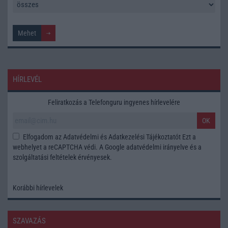
HÍRLEVÉL
Feliratkozás a Telefonguru ingyenes hírlevelére
OK
Elfogadom az
Adatvédelmi és Adatkezelési Tájékoztatót
Ezt a
webhelyet a reCAPTCHA védi. A Google
adatvédelmi irányelve
és a
szolgáltatási feltételek
érvényesek.
Korábbi hírlevelek
SZAVAZÁS