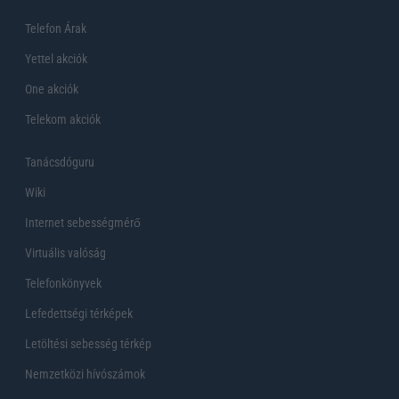
Telefon Árak
Yettel akciók
One akciók
Telekom akciók
Tanácsdóguru
Wiki
Internet sebességmérő
Virtuális valóság
Telefonkönyvek
Lefedettségi térképek
Letöltési sebesség térkép
Nemzetközi hívószámok