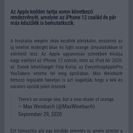
Az Apple kedden tartja soron következő
rendezvényét, amelyen az iPhone 12 család és pár
más készülék is bemutatkozik.
A hivatalos meghív okán kezdték pletykálni, miszerint az
új telefon midnight blue és light orange árnyalatokban is
elérhető lesz. Az Apple ugyanolyan színekben kínálja
nagy eséllyel az iPhone 12 szériát, mint az iPad Air 2020-
at. Ennek lehetőségét Filip Koroy, az EverythingApplePro
YouTubere vetette fel még áprilisban. Max Weinbach
hírhozó legújabb tweetjei is azt sugallják, hogy a kék és
narancs opciók jelen lesznek.
There's an orange one, but a new shade of orange.
— Max Weinbach (@MaxWinebach)
September 29, 2020
Ezt támasztja alá egy korábbi jelentés is, amely szerint a