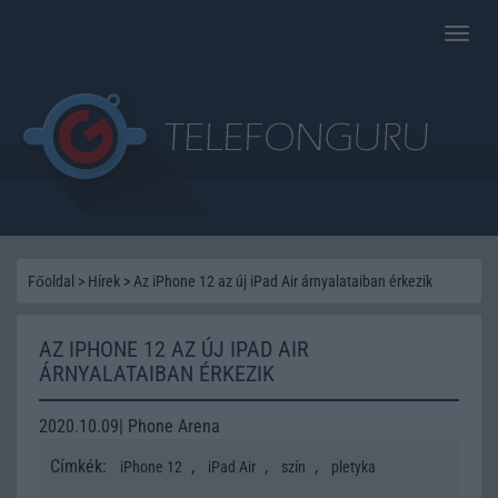
Toggle
naviga
Főoldal
>
Hírek
>
Az iPhone 12 az új iPad Air árnyalataiban érkezik
AZ IPHONE 12 AZ ÚJ IPAD AIR
ÁRNYALATAIBAN ÉRKEZIK
2020.10.09| Phone Arena
Címkék:
,
,
,
iPhone 12
iPad Air
szín
pletyka