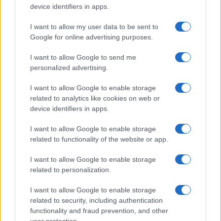
device identifiers in apps.
KAPCSOLÓDÓ HÍREK
I want to allow my user data to be sent to
Google for online advertising purposes.
Kiszivárogtak az Apple iPhone 12 árai
I want to allow Google to send me
iPhone 12 pletyi - ProMotion és új FaceID
personalized advertising.
Egyszerű, lapos kijelzővel jön az iPhone
I want to allow Google to enable storage
Friss iPhone 12 pletykák
related to analytics like cookies on web or
device identifiers in apps.
Csak októberben jön az iPhone 12 széria
I want to allow Google to enable storage
Kiszivárgott belső e-mail az iPhone 12 bemutatásról
related to functionality of the website or app.
Az első iPhone 12-k hétfőn érkeznek!
I want to allow Google to enable storage
Kiderültek az iPhone 12 árai!
related to personalization.
További hírek
I want to allow Google to enable storage
related to security, including authentication
functionality and fraud prevention, and other
user protection.