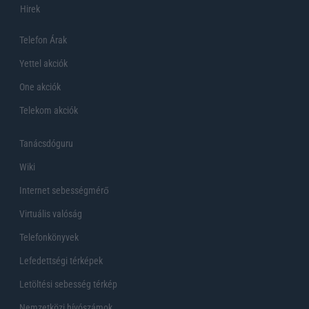
Hirek
Telefon Árak
Yettel akciók
One akciók
Telekom akciók
Tanácsdóguru
Wiki
Internet sebességmérő
Virtuális valóság
Telefonkönyvek
Lefedettségi térképek
Letöltési sebesség térkép
Nemzetközi hívószámok