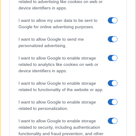
related to advertising like cookies on web or
device identifiers in apps.
LEGOLVASOTTABBAK
I want to allow my user data to be sent to
Google for online advertising purposes.
Számos népszerű Samsung Galaxy készülék kimarad a One
UI 9 frissítésből – itt a lista az érintett modellekről
I want to allow Google to send me
iPhone 18 bemutató dátum - ekkor rántja le a leplet az
personalized advertising.
Apple az új csúcsmobilokról
I want to allow Google to enable storage
Az Android rejtett automatizmusai: hat funkció, amely
related to analytics like cookies on web or
észrevétlenül könnyíti meg a mindennapokat
device identifiers in apps.
Ez a rejtett Samsung funkció teljesen megváltoztatja a
I want to allow Google to enable storage
mobilhasználatot – sokan mégsem tudnak róla
related to functionality of the website or app.
Nem biztos, hogy érdemes kivárni az iPhone 18 Prot
I want to allow Google to enable storage
A Galaxy S25 is megkaphatja a Galaxy S26 egyik legjobb
related to personalization.
kamerás funkcióját
I want to allow Google to enable storage
Élőképeken a Dark Cherry színű iPhone 18 Pro Max!
related to security, including authentication
functionality and fraud prevention, and other
Itt a vég a Galaxy S23 széria számára: a One UI 9 lehet az