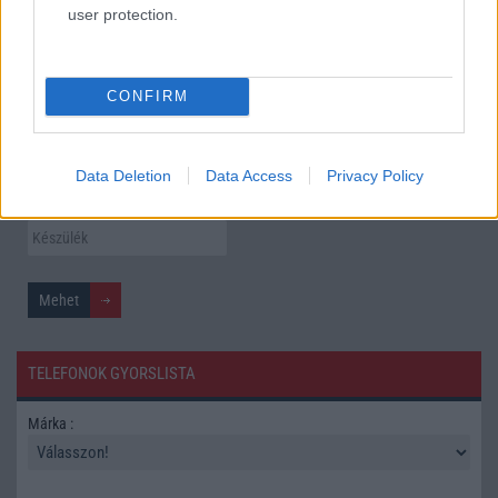
user protection.
utolsó nagy frissítés
További hírek
CONFIRM
Mennyibe kerül
Data Deletion
Data Access
Privacy Policy
Keressen a telefonboltok ajánlatai között!
TELEFONOK GYORSLISTA
Márka :