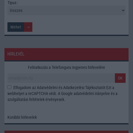
Tipus :
HÍRLEVÉL
Feliratkozás a Telefonguru ingyenes hírlevelére
OK
Elfogadom az
Adatvédelmi és Adatkezelési Tájékoztatót
Ezt a
webhelyet a reCAPTCHA védi. A Google
adatvédelmi irányelve
és a
szolgáltatási feltételek
érvényesek.
Korábbi hírlevelek