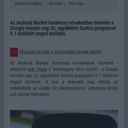
,
,
beautiful widgets
nfl rivals
fruit ninja
Az Android Market hatalmas növekedése örömére a
Google minden nap tíz, egyébként fizetős programot
0.1 dollárért enged letölteni.
Olvasson tovább a legfrissebb híreink között!
Az Android Market hatalmas növekedése örömére -
amelyről
már írtunk
a Telefonguru hírei között - a Google
minden nap tíz, egyébként fizetős programot 0.1 dollárért
enged letölteni. A mai a második nap, éjfélig az
érdeklődők az alábbi tíz alkalmazáshoz juthatnak hozzá
szó szerint fillérekért: