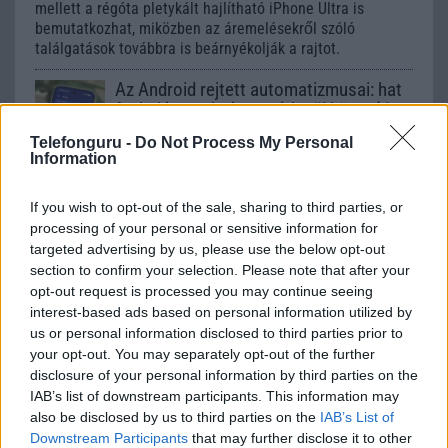
mellett a régóta pletykált hajlítható iPhone Ultra is
bemutatkozhat, miközben az áremelésekről szóló
találgatások továbbra is beárnyékolják a rajtot.
Az Android rejtett automatizmusai: hat
funkció, amely észrevétlenül könnyíti
meg a mindennapokat
Telefonguru -
Do Not Process My Personal
2026.06.14
| Android Police
Information
Sok felhasználó külön alkalmazásokra esküszik, pedig az
Android már évek óta olyan intelligens funkciókat kínál,
If you wish to opt-out of the sale, sharing to third parties, or
amelyek maguktól dolgoznak a háttérben.
processing of your personal or sensitive information for
targeted advertising by us, please use the below opt-out
Ez a rejtett Samsung funkció teljesen
section to confirm your selection. Please note that after your
megváltoztatja a mobilhasználatot –
opt-out request is processed you may continue seeing
sokan mégsem tudnak róla
interest-based ads based on personal information utilized by
us or personal information disclosed to third parties prior to
2026.07.12
| Android Central
your opt-out. You may separately opt-out of the further
Az Edge Panel az egyik leghasznosabb funkció, amely
disclosure of your personal information by third parties on the
jelentősen felgyorsítja a mindennapi használatot,
IAB’s list of downstream participants. This information may
miközben a Pixel telefonokból továbbra is hiányzik.
also be disclosed by us to third parties on the
IAB’s List of
Downstream Participants
that may further disclose it to other