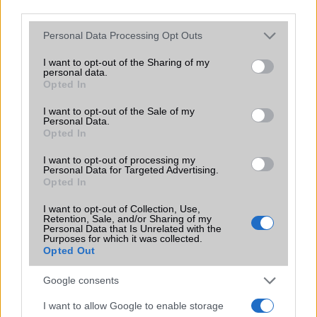
third parties.
Please note that this website/app uses one or more Google
Personal Data Processing Opt Outs
services and may gather and store information including but
KAPCSOLÓDÓ HÍREK
not limited to your visit or usage behaviour. You may click to
I want to opt-out of the Sharing of my
personal data.
grant or deny consent to Google and its third-party tags to
Opted In
Itt az utolsó tíz darab 23 forintos alkalmazás
use your data for below specified purposes in below Google
consent section.
100 androidos alkalmazás ingyen
I want to opt-out of the Sale of my
Personal Data.
Opted In
Imáink meghallgatásra kerültek: törölhető programok
Google Play: hétszázezer app
I want to opt-out of processing my
Personal Data for Targeted Advertising.
Opted In
Nem reklámozott Google Play akció, csapjatok le rá!
1 éves a Google Play: meglepetések és ingyen játékok
I want to opt-out of Collection, Use,
Retention, Sale, and/or Sharing of my
Personal Data that Is Unrelated with the
Átalakul a Google Play: éljen a Holo!
Purposes for which it was collected.
Opted Out
Hatalmas Amazon akció, addig tölts, amíg lehet!
Google consents
További hírek
I want to allow Google to enable storage