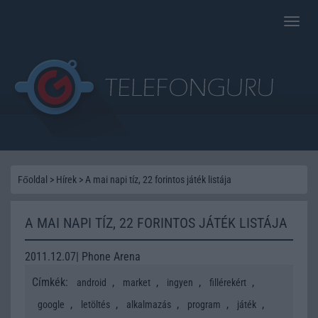
Toggle
naviga
Főoldal
>
Hírek
>
A mai napi tíz, 22 forintos játék listája
A MAI NAPI TÍZ, 22 FORINTOS JÁTÉK LISTÁJA
2011.12.07| Phone Arena
Címkék:
,
,
,
,
android
market
ingyen
fillérekért
,
,
,
,
,
google
letöltés
alkalmazás
program
játék