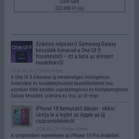
Euro Gsm
222.000 Ft (új)
Számos népszerű Samsung Galaxy
készülék kimarad a One UI 9
frissítésből – itt a lista az érintett
modellekről
2026.06.30
| Phone Arena
A One UI 9 érkezése új mesterséges intelligencia-
funkciókat és továbbfejlesztett kezelőfelületet hoz,
azonban több korábbi csúcskategóriás és középkategóriás
Galaxy készülék számára ez lesz az út vége.
iPhone 18 bemutató dátum - ekkor
rántja le a leplet az Apple az új
csúcsmobilokról
2026.06.29
| Phone Arena
A szeptemberi eseményen az iPhone 18 Pro modellek