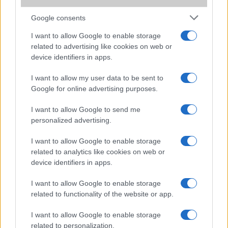
A Samsung után a Honor is saját adatvédelmi kijelzőn
dolgozhat
Google consents
Elképesztő akkumulátor: egy gyártó már 14.000 mAh-s
I want to allow Google to enable storage
telefonnal kísérletezik
related to advertising like cookies on web or
device identifiers in apps.
További hírek
I want to allow my user data to be sent to
Google for online advertising purposes.
I want to allow Google to send me
LEGOLVASOTTABBAK
personalized advertising.
Számos népszerű Samsung Galaxy készülék kimarad a One
I want to allow Google to enable storage
UI 9 frissítésből – itt a lista az érintett modellekről
related to analytics like cookies on web or
device identifiers in apps.
iPhone 18 bemutató dátum - ekkor rántja le a leplet az
Apple az új csúcsmobilokról
I want to allow Google to enable storage
Az Android rejtett automatizmusai: hat funkció, amely
related to functionality of the website or app.
észrevétlenül könnyíti meg a mindennapokat
I want to allow Google to enable storage
Ez a rejtett Samsung funkció teljesen megváltoztatja a
related to personalization.