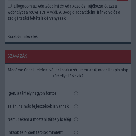
Elfogadom az
Adatvédelmi és Adatkezelési Tájékoztatót
Ezt a
webhelyet a reCAPTCHA védi. A Google
adatvédelmi irányelve
és a
szolgáltatási feltételek
érvényesek.
Korábbi hírlevelek
SZAVAZÁS
Megérné Önnek telefont váltani csak azért, mert az új modell dupla alap
tárhellyel érkezik?
Igen, a tárhely nagyon fontos
Talán, ha más fejlesztések is vannak
Nem, nekem a mostani tárhely is elég
Inkább felhőben tárolok mindent