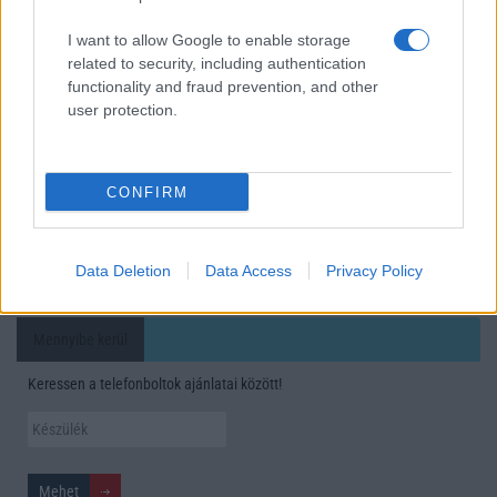
mobilhasználatot – sokan mégsem tudnak róla
I want to allow Google to enable storage
Nem biztos, hogy érdemes kivárni az iPhone 18 Prot
related to security, including authentication
functionality and fraud prevention, and other
A Galaxy S25 is megkaphatja a Galaxy S26 egyik legjobb
user protection.
kamerás funkcióját
Élőképeken a Dark Cherry színű iPhone 18 Pro Max!
Itt a vég a Galaxy S23 széria számára: a One UI 9 lehet az
CONFIRM
utolsó nagy frissítés
További hírek
Data Deletion
Data Access
Privacy Policy
Mennyibe kerül
Keressen a telefonboltok ajánlatai között!