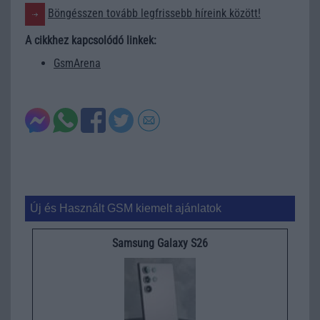
Böngésszen tovább legfrissebb híreink között!
A cikkhez kapcsolódó linkek:
GsmArena
Új és Használt GSM kiemelt ajánlatok
Samsung Galaxy S26