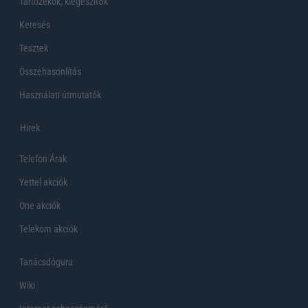
Tartozékok, kiegeszítők
Keresés
Tesztek
Összehasonlítás
Használati útmutatók
Hirek
Telefon Árak
Yettel akciók
One akciók
Telekom akciók
Tanácsdóguru
Wiki