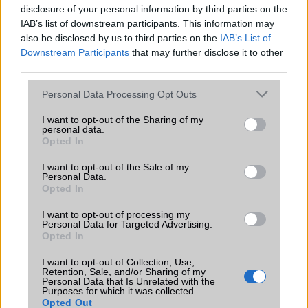
disclosure of your personal information by third parties on the
Nincs Google Play Services a telefonodon? Segítünk!
IAB’s list of downstream participants. This information may
also be disclosed by us to third parties on the
IAB’s List of
Downstream Participants
that may further disclose it to other
third parties.
Please note that this website/app uses one or more Google
Personal Data Processing Opt Outs
services and may gather and store information including but
not limited to your visit or usage behaviour. You may click to
I want to opt-out of the Sharing of my
personal data.
grant or deny consent to Google and its third-party tags to
KAPCSOLÓDÓ HÍREK
Opted In
use your data for below specified purposes in below Google
consent section.
I want to opt-out of the Sale of my
Honor: a törhetetlen mobil
Personal Data.
Opted In
Minden, amit érdemes tudni a Huawei Mobile Services-ről
I want to opt-out of processing my
A Google nélküli élet a vég vagy valami kezdete?
Personal Data for Targeted Advertising.
Opted In
Ne aggódj a frissítések miatt!
I want to opt-out of Collection, Use,
Az új Honor mobilokban van Google-támogatás!
Retention, Sale, and/or Sharing of my
Personal Data that Is Unrelated with the
Hé Google! Add vissza a GMS-t a Huaweinek!
Purposes for which it was collected.
Opted Out