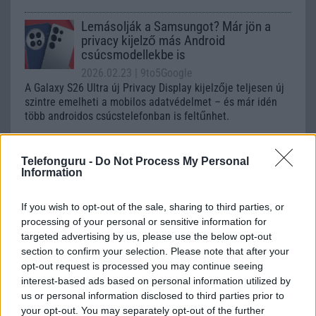
Lemásolják a Samsungot? Már jön a
privacy kijelző más Android
csúcsmodellekbe is
2026.02.23
| 9to5Google
A Galaxy S26 Ultra új Privacy Display kijelzője teljesen új
szintre emelheti a mobilos adatvédelmet – és már idén
több androidos csúcstelefonban is feltűnhet.
Teszt: Huawei P10 Lite - szerettem és
Telefonguru -
Do Not Process My Personal
akarom
Information
2017.04.24
| Telefonguru
If you wish to opt-out of the sale, sharing to third parties, or
Nálunk járt a Huawei P10 Lite és maradandó élményt
processing of your personal or sensitive information for
hagyott bennünk.
targeted advertising by us, please use the below opt-out
section to confirm your selection. Please note that after your
opt-out request is processed you may continue seeing
Így telepíts Google Playt a Huawei-edre!
interest-based ads based on personal information utilized by
us or personal information disclosed to third parties prior to
2020.03.17
| GSM Arena
your opt-out. You may separately opt-out of the further