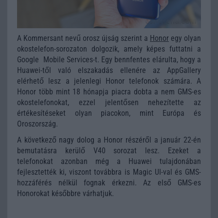
A Kommersant nevű orosz újság szerint a
Honor
egy olyan
okostelefon-sorozaton dolgozik, amely képes futtatni a
Google Mobile Services-t. Egy bennfentes elárulta, hogy a
Huawei-től való elszakadás ellenére az AppGallery
elérhető lesz a jelenlegi Honor telefonok számára. A
Honor több mint 18 hónapja piacra dobta a nem GMS-es
okostelefonokat, ezzel jelentősen nehezítette az
értékesítéseket olyan piacokon, mint Európa és
Oroszország.
A következő nagy dolog a Honor részéről a január 22-én
bemutatásra kerülő V40 sorozat lesz. Ezeket a
telefonokat azonban még a Huawei tulajdonában
fejlesztették ki, viszont továbbra is Magic UI-val és GMS-
hozzáférés nélkül fognak érkezni. Az első GMS-es
Honorokat későbbre várhatjuk.