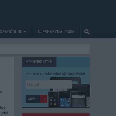
CSADÓGURU
UJESHASZNALTGSM
MENNYIBE KERÜL
Keressen a telefonboltok ajánlatai között!
tő
öbbet
tjeink