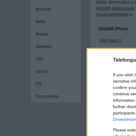
között. Amennyiben a t
készülék adatbázisunk Y
Motorola
összehasonlítására
is.
Nokia
Készülék (Phone)
Realme
Yota Phone 2
Samsung
Yota Phone
Vivo
Telefongu
Xiaomi
Vissza a teljes listáho
If you wish 
sensitive in
ZTE
confirm you
Az útmutatók PDF form
continue se
olvashatók, ami
innen
t
Összes márka
information 
Nem találja a keresett 
further disc
beszerezni a hiányzó tel
participants
hogy nagyon hasznos, h
Downstream 
Please note