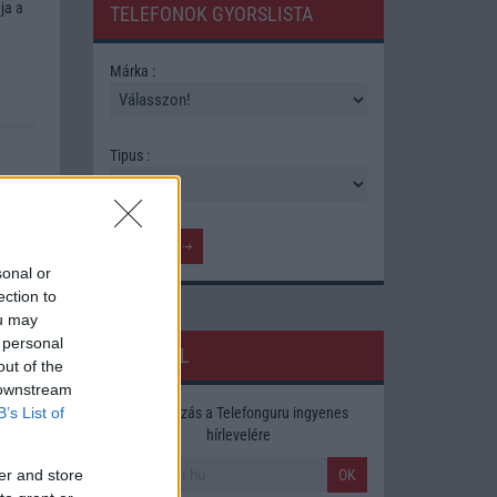
ja a
TELEFONOK GYORSLISTA
Márka :
Tipus :
sonal or
ection to
ou may
 personal
HÍRLEVÉL
out of the
zünk
 downstream
oljuk,
Feliratkozás a Telefonguru ingyenes
B’s List of
hírlevelére
OK
er and store