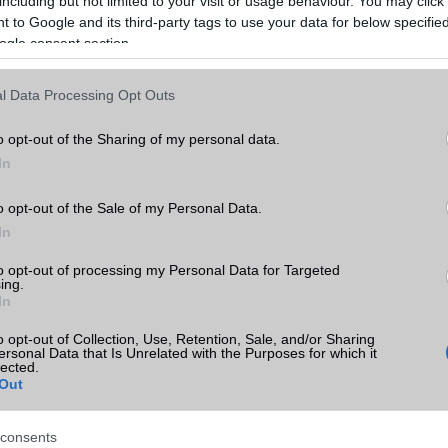
including but not limited to your visit or usage behaviour. You may click 
 to Google and its third-party tags to use your data for below specifi
ogle consent section.
l Data Processing Opt Outs
o opt-out of the Sharing of my personal data.
In
o opt-out of the Sale of my Personal Data.
In
to opt-out of processing my Personal Data for Targeted
ing.
In
o opt-out of Collection, Use, Retention, Sale, and/or Sharing
ersonal Data that Is Unrelated with the Purposes for which it
lected.
Out
consents