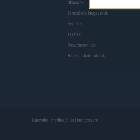
Okosórák
Tartozékok, kiegeszítők
Keresés
Tesztek
Összehasonlítás
Használati útmutatók
kapcsolat
|
médiaajánlat
|
impresszum