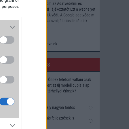
to grant or
Elfogadom az
Adatvédelmi és
ed purposes
Adatkezelési Tájékoztatót
Ezt a webhelyet
a reCAPTCHA védi. A Google
adatvédelmi
irányelve
és a
szolgáltatási feltételek
érvényesek.
Korábbi hírlevelek
SZAVAZÁS
Megérné Önnek telefont váltani csak
azért, mert az új modell dupla alap
tárhellyel érkezik?
Igen, a tárhely nagyon fontos
Talán, ha más fejlesztések is
vannak