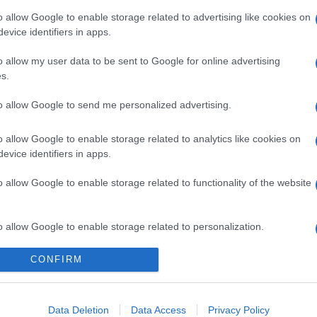
o allow Google to enable storage related to advertising like cookies on
evice identifiers in apps.
o allow my user data to be sent to Google for online advertising
s.
to allow Google to send me personalized advertising.
o allow Google to enable storage related to analytics like cookies on
evice identifiers in apps.
o allow Google to enable storage related to functionality of the website
o allow Google to enable storage related to personalization.
Telefon Árak
Tanácsdóguru
UjesHasznaltGSM
CONFIRM
o allow Google to enable storage related to security, including
Yettel akciók
Wiki
cation functionality and fraud prevention, and other user protection.
One akciók
Internet sebességmérő
Data Deletion
Data Access
Privacy Policy