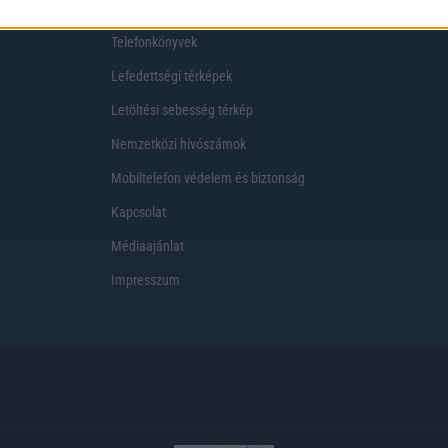
Telekom akciók
Virtuális valóság
Telefonkönyvek
Lefedettségi térképek
Letöltési sebesség térkép
Nemzetközi hívószámok
Mobiltelefon védelem és biztonság
Kapcsolat
Médiaajánlat
Impresszum