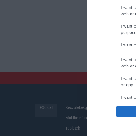
I want t
web or d
I want t
purpose
I want 
I want t
web or d
I want t
or app.
I want t
Főoldal
Készülékekguru
Hirek
I want t
Mobiltelefonok
authenti
Tabletek