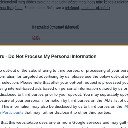
elefonokról még többet szeretne megtudni, nézze meg, hogy mire képes a telefon
ota listájában
. Emellett lehetőség van a
telefonok, tabletes, okosórák
Használati útmutató (Manual)
ru -
Do Not Process My Personal Information
z
to opt-out of the sale, sharing to third parties, or processing of your per
formation for targeted advertising by us, please use the below opt-out s
r selection. Please note that after your opt-out request is processed y
átumban vannak. A PDF fájlok az INGYENES Acrobat Reader nevű programmal
eing interest-based ads based on personal information utilized by us or
ölthető le.
disclosed to third parties prior to your opt-out. You may separately opt-
használati útmutatót? Írjon nekünk az
info@telefonguru.hu
emailcímre, és igyeks
losure of your personal information by third parties on the IAB’s list of
efon leírást. Igyekszünk rendszeresen frissíteni ezt az adatbázist, mivel úgy gond
. This information may also be disclosed by us to third parties on the
IA
a pdf formátumban is elérhetőek a telefonok használati útmutatói
Participants
that may further disclose it to other third parties.
 that this website/app uses one or more Google services and may gath