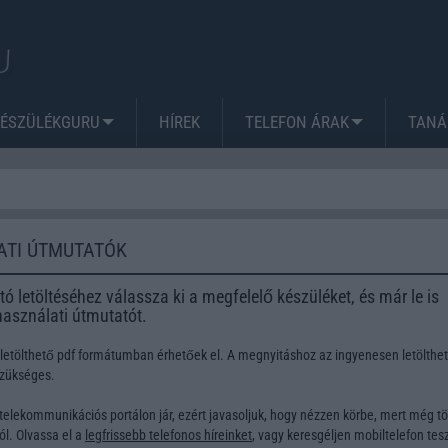
KÉSZÜLÉKGURU
HÍREK
TELEFON ÁRAK
TANÁ
ATI ÚTMUTATÓK
ó letöltéséhez válassza ki a megfelelő készüléket, és már le is
 használati útmutatót.
 letölthető pdf formátumban érhetőek el. A megnyitáshoz az ingyenesen letölthe
szükséges.
telekommunikációs portálon jár, ezért javasoljuk, hogy nézzen körbe, mert még t
l. Olvassa el a
legfrissebb telefonos híreinket
, vagy keresgéljen
mobiltelefon tesz