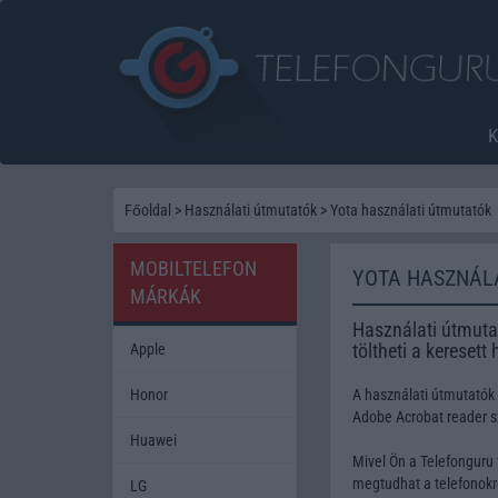
Főoldal
>
Használati útmutatók
>
Yota használati útmutatók
MOBILTELEFON
YOTA HASZNÁL
MÁRKÁK
Használati útmutat
töltheti a keresett
Apple
Honor
A használati útmutatók
Adobe Acrobat reader 
Huawei
Mivel Ön a Telefonguru 
megtudhat a telefonokró
LG