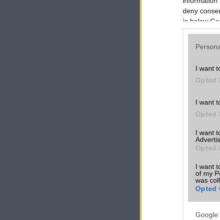
information 
deny consent
in below Go
Persona
I want t
Opted 
I want t
Opted 
I want 
Advertis
Opted 
I want t
of my P
was col
Opted 
Google 