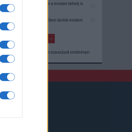
Nem, nekem a mostani tárhely is
elég
Inkább felhőben tárolok mindent
Korábbi szavazások eredményei
Kövessen minket!