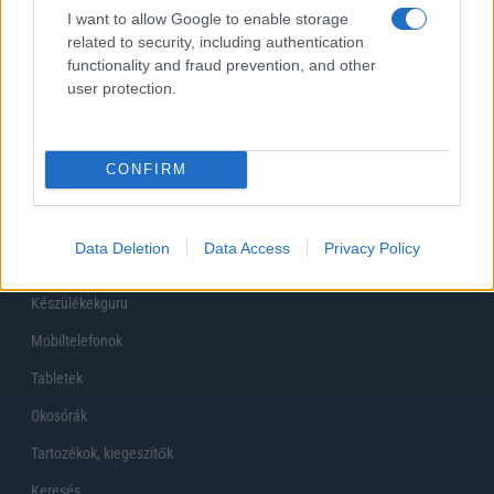
I want to allow Google to enable storage
related to security, including authentication
Korábbi szavazások eredményei
functionality and fraud prevention, and other
user protection.
CONFIRM
Data Deletion
Data Access
Privacy Policy
Főoldal
Készülékekguru
Mobiltelefonok
Tabletek
Okosórák
Tartozékok, kiegeszítők
Keresés