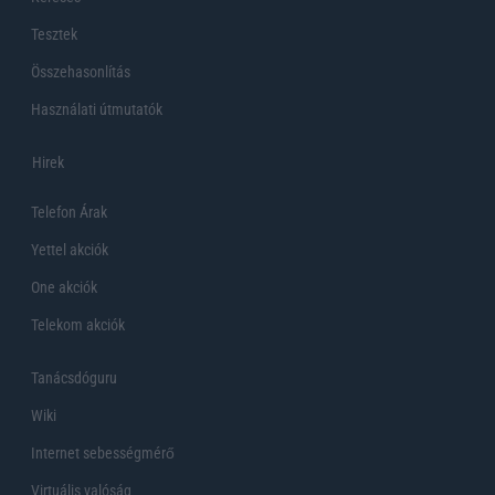
Tesztek
Összehasonlítás
Használati útmutatók
Hirek
Telefon Árak
Yettel akciók
One akciók
Telekom akciók
Tanácsdóguru
Wiki
Internet sebességmérő
Virtuális valóság