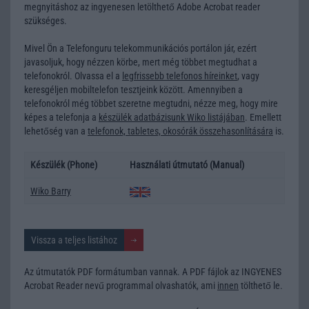
megnyitáshoz az ingyenesen letölthető Adobe Acrobat reader
szükséges.
Mivel Ön a Telefonguru telekommunikációs portálon jár, ezért
javasoljuk, hogy nézzen körbe, mert még többet megtudhat a
telefonokról. Olvassa el a
legfrissebb telefonos híreinket
, vagy
keresgéljen
mobiltelefon tesztjeink
között. Amennyiben a
telefonokról még többet szeretne megtudni, nézze meg, hogy mire
képes a telefonja a
készülék adatbázisunk Wiko listájában
. Emellett
lehetőség van a
telefonok, tabletes, okosórák összehasonlítására
is.
Készülék (Phone)
Használati útmutató (Manual)
Wiko Barry
Vissza a teljes listához
Az útmutatók PDF formátumban vannak. A PDF fájlok az INGYENES
Acrobat Reader nevű programmal olvashatók, ami
innen
tölthető le.