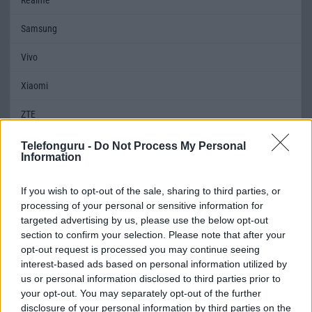
Samsung
Vivo
Xiaomi
ZTE
Összes márka
Telefonguru -
Do Not Process My Personal
Information
Mennyibe kerül
If you wish to opt-out of the sale, sharing to third parties, or
processing of your personal or sensitive information for
Keressen a telefonboltok ajánlatai között!
targeted advertising by us, please use the below opt-out
section to confirm your selection. Please note that after your
opt-out request is processed you may continue seeing
interest-based ads based on personal information utilized by
us or personal information disclosed to third parties prior to
your opt-out. You may separately opt-out of the further
disclosure of your personal information by third parties on the