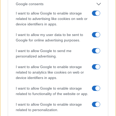
webhelyet a reCAPTCHA védi. A Google
adatvédelmi irányelve
és a
Google consents
szolgáltatási feltételek
érvényesek.
I want to allow Google to enable storage
related to advertising like cookies on web or
Korábbi hírlevelek
device identifiers in apps.
I want to allow my user data to be sent to
SZAVAZÁS
Google for online advertising purposes.
Megérné Önnek telefont váltani csak azért, mert az új modell dupla alap
I want to allow Google to send me
tárhellyel érkezik?
personalized advertising.
I want to allow Google to enable storage
Igen, a tárhely nagyon fontos
related to analytics like cookies on web or
device identifiers in apps.
Talán, ha más fejlesztések is vannak
I want to allow Google to enable storage
Nem, nekem a mostani tárhely is elég
related to functionality of the website or app.
Inkább felhőben tárolok mindent
I want to allow Google to enable storage
related to personalization.