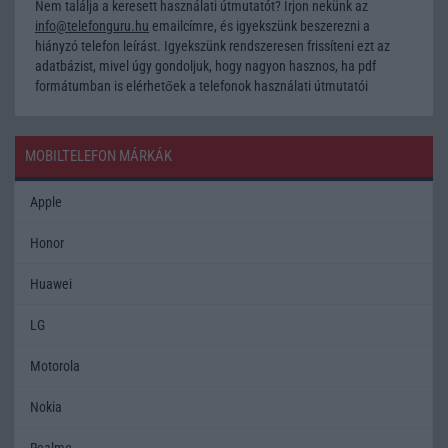
Nem találja a keresett használati útmutatót? Írjon nekünk az
info@telefonguru.hu
emailcímre, és igyekszünk beszerezni a
hiányzó telefon leírást. Igyekszünk rendszeresen frissíteni ezt az
adatbázist, mivel úgy gondoljuk, hogy nagyon hasznos, ha pdf
formátumban is elérhetőek a telefonok használati útmutatói
MOBILTELEFON MÁRKÁK
Apple
Honor
Huawei
LG
Motorola
Nokia
Realme