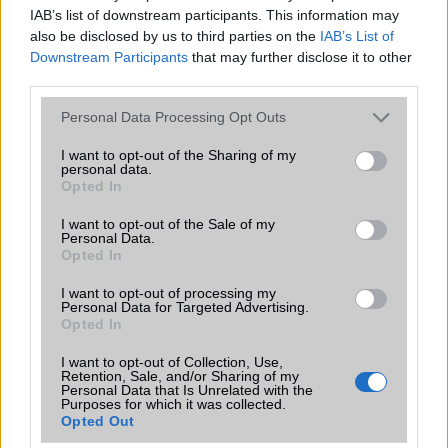
IAB’s list of downstream participants. This information may
TELEFONOK GYORSLISTA
also be disclosed by us to third parties on the
IAB’s List of
Downstream Participants
that may further disclose it to other
Márka :
third parties.
Please note that this website/app uses one or more Google
Personal Data Processing Opt Outs
services and may gather and store information including but
Tipus :
not limited to your visit or usage behaviour. You may click to
I want to opt-out of the Sharing of my
personal data.
grant or deny consent to Google and its third-party tags to
Opted In
use your data for below specified purposes in below Google
consent section.
I want to opt-out of the Sale of my
Personal Data.
Opted In
I want to opt-out of processing my
Personal Data for Targeted Advertising.
HÍRLEVÉL
Opted In
Feliratkozás a Telefonguru ingyenes hírlevelére
I want to opt-out of Collection, Use,
Retention, Sale, and/or Sharing of my
Personal Data that Is Unrelated with the
OK
Purposes for which it was collected.
Opted Out
Elfogadom az
Adatvédelmi és Adatkezelési Tájékoztatót
Ezt a