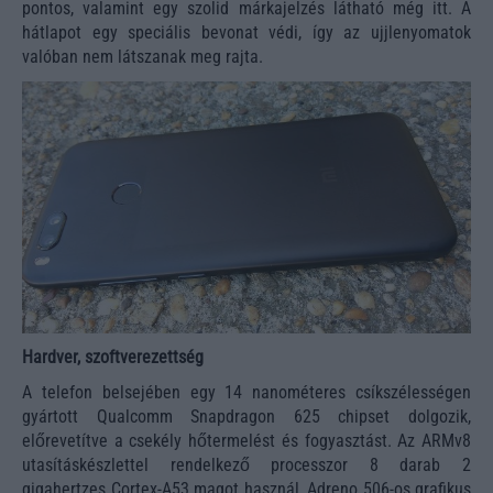
pontos, valamint egy szolid márkajelzés látható még itt. A
hátlapot egy speciális bevonat védi, így az ujjlenyomatok
valóban nem látszanak meg rajta.
Hardver, szoftverezettség
A telefon belsejében egy 14 nanométeres csíkszélességen
gyártott Qualcomm Snapdragon 625 chipset dolgozik,
előrevetítve a csekély hőtermelést és fogyasztást. Az ARMv8
utasításkészlettel rendelkező processzor 8 darab 2
gigahertzes Cortex-A53 magot használ, Adreno 506-os grafikus