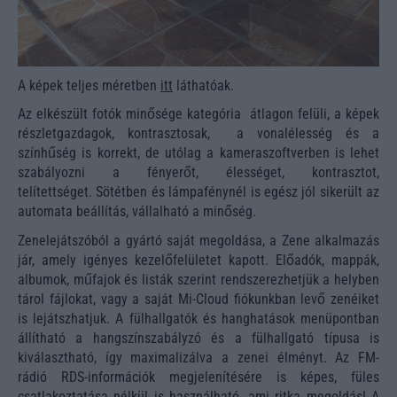
A képek teljes méretben
itt
láthatóak.
Az elkészült fotók minősége kategória átlagon felüli, a képek
részletgazdagok, kontrasztosak, a vonalélesség és a
színhűség is korrekt, de utólag a kameraszoftverben is lehet
szabályozni a fényerőt, élességet, kontrasztot,
telítettséget. Sötétben és lámpafénynél is egész jól sikerült az
automata beállítás, vállalható a minőség.
Zenelejátszóból a gyártó saját megoldása, a Zene alkalmazás
jár, amely igényes kezelőfelületet kapott. Előadók, mappák,
albumok, műfajok és listák szerint rendszerezhetjük a helyben
tárol fájlokat, vagy a saját Mi-Cloud fiókunkban levő zenéiket
is lejátszhatjuk. A fülhallgatók és hanghatások menüpontban
állítható a hangszínszabályzó és a fülhallgató típusa is
kiválasztható, így maximalizálva a zenei élményt. Az FM-
rádió RDS-információk megjelenítésére is képes, füles
csatlakoztatása nélkül is használható, ami ritka megoldás! A