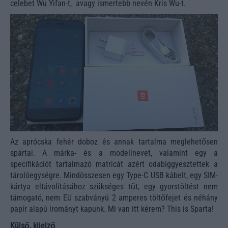
celebet Wu Yifan-t, avagy ismertebb nevén Kris Wu-t.
Az aprócska fehér doboz és annak tartalma meglehetősen
spártai. A márka- és a modellnevet, valamint egy a
specifikációt tartalmazó matricát azért odabiggyesztettek a
tárolóegységre. Mindösszesen egy Type-C USB kábelt, egy SIM-
kártya eltávolításához szükséges tűt, egy gyorstöltést nem
támogató, nem EU szabványú 2 amperes töltőfejet és néhány
papír alapú irományt kapunk. Mi van itt kérem? This is Sparta!
Külső, kijelző