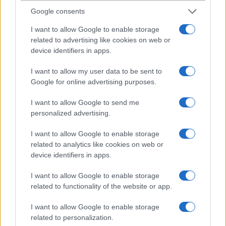
nyelvet. Ugyan a Xiaomi.EU félig hivatalos ROM, de bátran
Google consents
ajánlom mindenkinek, személy szerint már csaknem öt éve
I want to allow Google to enable storage
használom és telepítem fel Xiaomi és egyéb gyártók
related to advertising like cookies on web or
készülékeire.
device identifiers in apps.
I want to allow my user data to be sent to
Google for online advertising purposes.
I want to allow Google to send me
personalized advertising.
I want to allow Google to enable storage
related to analytics like cookies on web or
device identifiers in apps.
I want to allow Google to enable storage
related to functionality of the website or app.
I want to allow Google to enable storage
related to personalization.