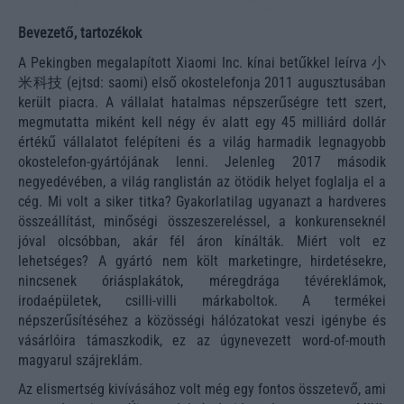
Bevezető, tartozékok
A Pekingben megalapított Xiaomi Inc. kínai betűkkel leírva 小
米科技 (ejtsd: saomi) első okostelefonja 2011 augusztusában
került piacra. A vállalat hatalmas népszerűségre tett szert,
megmutatta miként kell négy év alatt egy 45 milliárd dollár
értékű vállalatot felépíteni és a világ harmadik legnagyobb
okostelefon-gyártójának lenni. Jelenleg 2017 második
negyedévében, a világ ranglistán az ötödik helyet foglalja el a
cég. Mi volt a siker titka? Gyakorlatilag ugyanazt a hardveres
összeállítást, minőségi összeszereléssel, a konkurenseknél
jóval olcsóbban, akár fél áron kínálták. Miért volt ez
lehetséges? A gyártó nem költ marketingre, hirdetésekre,
nincsenek óriásplakátok, méregdrága tévéreklámok,
irodaépületek, csilli-villi márkaboltok. A termékei
népszerűsítéséhez a közösségi hálózatokat veszi igénybe és
vásárlóira támaszkodik, ez az úgynevezett word-of-mouth
magyarul szájreklám.
Az elismertség kivívásához volt még egy fontos összetevő, ami