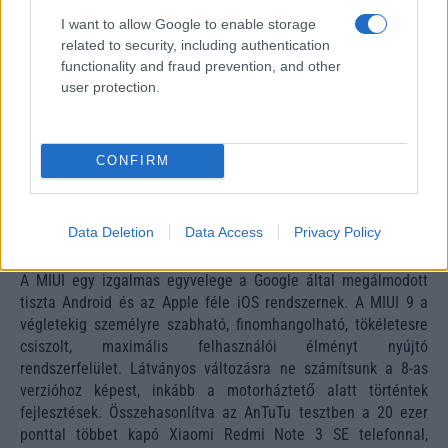
I want to allow Google to enable storage
related to security, including authentication
functionality and fraud prevention, and other
user protection.
CONFIRM
Data Deletion
Data Access
Privacy Policy
A MIUI egy izgalmas egyvelege a Google által megálmodott
tiszta Android és az Apple féle iOS rendszernek. A MIUI 9 a
végletekig személyre szabható, finomhangolható, tökéletesre
csiszolt, maximális felhasználói élményt nyújtó
rendszerfelület. Látványos változásra ne számítsunk a 8-as
verzióhoz képest, inkább a motorháztető alatt történtek
fejlesztések. Összehasonlítva az AnTuTu tesztben a 20 ezer
ponttal többet kapó Xiaomi Redmi Note 3 SE telefonnal,