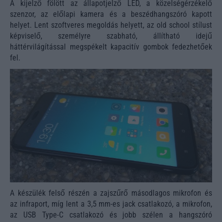
A kijelző fölött az állapotjelző LED, a közelségérzékelő
szenzor, az előlapi kamera és a beszédhangszóró kapott
helyet. Lent szoftveres megoldás helyett, az old school stílust
képviselő, személyre szabható, állítható idejű
háttérvilágítással megspékelt kapacitív gombok fedezhetőek
fel.
A készülék felső részén a zajszűrő másodlagos mikrofon és
az infraport, míg lent a 3,5 mm-es jack csatlakozó, a mikrofon,
az USB Type-C csatlakozó és jobb szélen a hangszóró