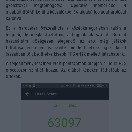
gyorsítóval megtámogatva. Operatív memóriából 4
gigabájt (RAM) kerül a készülékbe, 64 gigabájtos adattárolóval
karöltve.
Ez a hardveres összeállítás a középkategóriában talán a
legjobb, de megkockáztatom, a legjobbnak számít. Normál
használatra bőségesen elegendő az erő, még játékok
futtatása esetében is szinte mindent elvisz, igaz, kicsit
lassabban tölt be, illetve kisebb FPS érték mellett játszhatunk.
A teljesítmény-tesztben elért pontszámok alapján a Helio P25
processzor szintjét hozza. Az alábbi képeken láthatóak az
értékek.