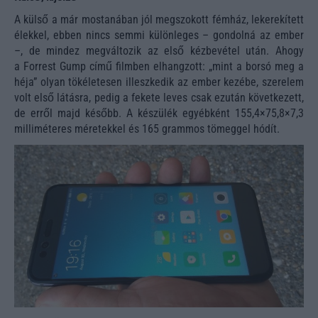
A külső a már mostanában jól megszokott fémház, lekerekített
élekkel, ebben nincs semmi különleges – gondolná az ember
–, de mindez megváltozik az első kézbevétel után. Ahogy
a Forrest Gump című filmben elhangzott: „mint a borsó meg a
héja” olyan tökéletesen illeszkedik az ember kezébe, szerelem
volt első látásra, pedig a fekete leves csak ezután következett,
de erről majd később. A készülék egyébként 155,4×75,8×7,3
milliméteres méretekkel és 165 grammos tömeggel hódít.