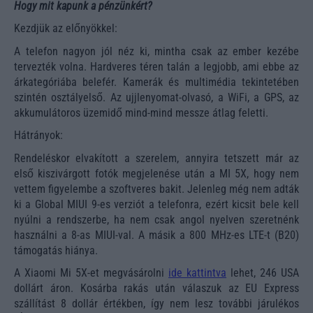
Hogy mit kapunk a pénzünkért?
Kezdjük az előnyökkel:
A telefon nagyon jól néz ki, mintha csak az ember kezébe
tervezték volna. Hardveres téren talán a legjobb, ami ebbe az
árkategóriába belefér. Kamerák és multimédia tekintetében
szintén osztályelső. Az ujjlenyomat-olvasó, a WiFi, a GPS, az
akkumulátoros üzemidő mind-mind messze átlag feletti.
Hátrányok:
Rendeléskor elvakított a szerelem, annyira tetszett már az
első kiszivárgott fotók megjelenése után a MI 5X, hogy nem
vettem figyelembe a szoftveres bakit. Jelenleg még nem adták
ki a Global MIUI 9-es verziót a telefonra, ezért kicsit bele kell
nyúlni a rendszerbe, ha nem csak angol nyelven szeretnénk
használni a 8-as MIUI-val. A másik a 800 MHz-es LTE-t (B20)
támogatás hiánya.
A Xiaomi Mi 5X-et megvásárolni
ide kattintva
lehet, 246 USA
dollárt áron. Kosárba rakás után válaszuk az EU Express
szállítást 8 dollár értékben, így nem lesz további járulékos