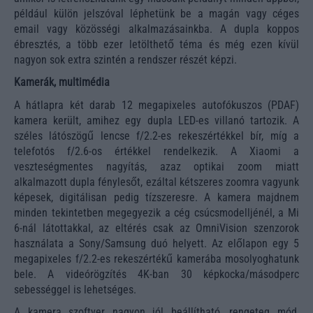
például külön jelszóval léphetünk be a magán vagy céges
email vagy közösségi alkalmazásainkba. A dupla koppos
ébresztés, a több ezer letölthető téma és még ezen kívül
nagyon sok extra szintén a rendszer részét képzi.
Kamerák, multimédia
A hátlapra két darab 12 megapixeles autofókuszos (PDAF)
kamera került, amihez egy dupla LED-es villanó tartozik. A
széles látószögű lencse f/2.2-es rekeszértékkel bír, míg a
telefotós f/2.6-os értékkel rendelkezik. A Xiaomi a
veszteségmentes nagyítás, azaz optikai zoom miatt
alkalmazott dupla fénylesőt, ezáltal kétszeres zoomra vagyunk
képesek, digitálisan pedig tízszeresre. A kamera majdnem
minden tekintetben megegyezik a cég csúcsmodelljénél, a Mi
6-nál látottakkal, az eltérés csak az OmniVision szenzorok
használata a Sony/Samsung duó helyett. Az előlapon egy 5
megapixeles f/2.2-es rekeszértékű kamerába mosolyoghatunk
bele. A videórögzítés 4K-ban 30 képkocka/másodperc
sebességgel is lehetséges.
A kamera szoftver nagyon jól beállítható, rengeteg mód,