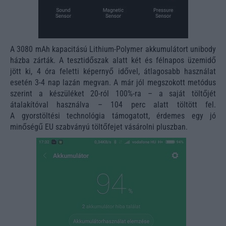
A 3080 mAh kapacitású Lithium-Polymer akkumulátort unibody
házba zárták. A tesztidőszak alatt két és félnapos üzemidő
jött ki, 4 óra feletti képernyő idővel, átlagosabb használat
esetén 3-4 nap lazán megvan. A már jól megszokott metódus
szerint a készüléket 20-ról 100%-ra – a saját töltőjét
átalakítóval használva – 104 perc alatt töltött fel.
A gyorstöltési technológia támogatott, érdemes egy jó
minőségű EU szabványú töltőfejet vásárolni pluszban.