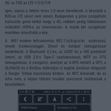
4G: az FDD az LTE-1/3/5/7/8
Igen, sajnos a fekete leves 2.0 most következik. A készülék a
B20-as LTE sávot nem ismeri, Budapesten a piros szolgáltató
hálózatán gond nélkül megy a 4G, vidéken pedig tökéletesen
működött HSPA-n az internetezés. A másik két szolgáltató
esetében árnyaltabb a kép.
A WiFi modem kétcsatornás, 802.11a/b/g/n/ac szabványú,
remek érzékenységgel, Direct és hotspot támogatással
rendelkezik. A Bluetooth 4.2-es, az A2DP és a HID protokollt
ismeri, az USB 2.0-s Type-C csatlakozással, MTP és OTG
támogatással. A navigáció, amelyet az A-GPS mellett a GPS, a
GLONASS és a BeiDou műholdjai is segítik, kiválóan dolgozott
a Google Térkép használata közben. Az NFC kimaradt, de az
infra nem, a képen látható további szenzorok találhatóak a
készülékben.