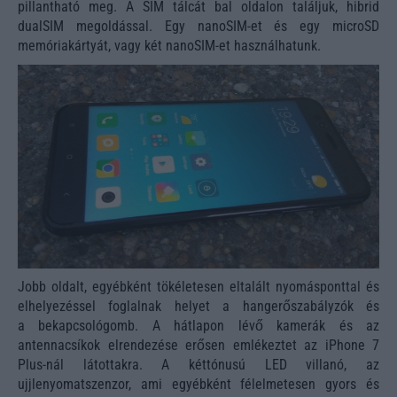
pillantható meg. A SIM tálcát bal oldalon találjuk, hibrid
dualSIM megoldással. Egy nanoSIM-et és egy microSD
memóriakártyát, vagy két nanoSIM-et használhatunk.
Jobb oldalt, egyébként tökéletesen eltalált nyomásponttal és
elhelyezéssel foglalnak helyet a hangerőszabályzók és
a bekapcsológomb. A hátlapon lévő kamerák és az
antennacsíkok elrendezése erősen emlékeztet az iPhone 7
Plus-nál látottakra. A kéttónusú LED villanó, az
ujjlenyomatszenzor, ami egyébként félelmetesen gyors és