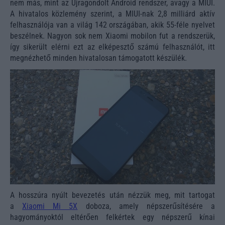
nem más, mint az Újragondolt Android rendszer, avagy a MIUI.
A hivatalos közlemény szerint, a MIUI-nak 2,8 milliárd aktív
felhasználója van a világ 142 országában, akik 55-féle nyelvet
beszélnek. Nagyon sok nem Xiaomi mobilon fut a rendszerük,
így sikerült elérni ezt az elképesztő számú felhasználót, itt
megnézhető minden hivatalosan támogatott készülék.
A hosszúra nyúlt bevezetés után nézzük meg, mit tartogat
a
Xiaomi Mi 5X
doboza, amely népszerűsítésére a
hagyományoktól eltérően felkértek egy népszerű kínai