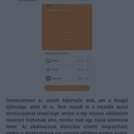
Természetesen az osztott képernyős mód, ami a Nougat
újdonsága, adott itt is. Nem maradt ki a második asztal
létrehozásának lehetősége, amikor is egy teljesen elkülönített
rendszert hozhatunk létre, mintha csak egy másik telefonunk
lenne. Az alkalmazások klónozása szintén megtalálható,
amikor is létrehozhatunk egy második példányt minden appból,