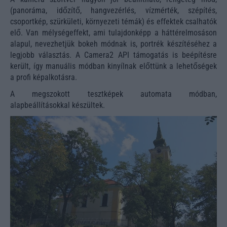
(panoráma, időzítő, hangvezérlés, vízmérték, szépítés,
csoportkép, szürkületi, környezeti témák) és effektek csalhatók
elő. Van mélységeffekt, ami tulajdonképp a háttérelmosáson
alapul, nevezhetjük bokeh módnak is, portrék készítéséhez a
legjobb választás. A Camera2 API támogatás is beépítésre
került, így manuális módban kinyílnak előttünk a lehetőségek
a profi képalkotásra.
A megszokott tesztképek automata módban,
alapbeállításokkal készültek.