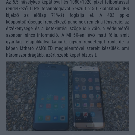
Az 5,5 hüvelykes képátlóval és 1080×1920 pixel felbontással
rendelkező LTPS technológiával készült 2.5D kialakítású IPS
kijelző az előlap 71%-át foglalja el. A 403 ppi-s
képpontsűrűséggel rendelkező panelnek remek a fényereje, az
érzékenysége és a betekintési szöge is kiváló, a védelméről
azonban nincs információ. A MI 5X-en lévő matt fólia, amit
gyárilag felapplikálva kapunk, ugyan rengeteget ront, de a
képen látható AMOLED megjelenítővel szerelt készülék, ami
háromszor drágább, azért szebb képet biztosít.