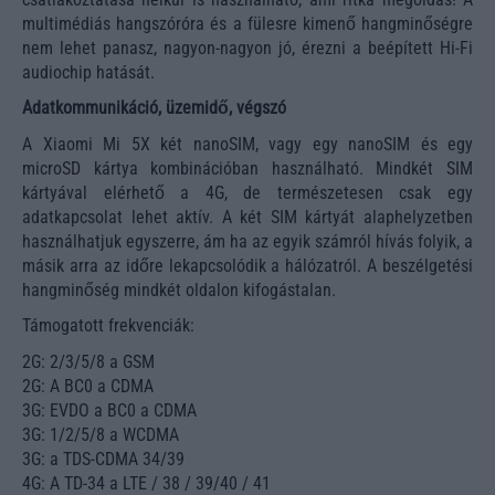
multimédiás hangszóróra és a fülesre kimenő hangminőségre
nem lehet panasz, nagyon-nagyon jó, érezni a beépített Hi-Fi
audiochip hatását.
Adatkommunikáció, üzemidő, végszó
A Xiaomi Mi 5X két nanoSIM, vagy egy nanoSIM és egy
microSD kártya kombinációban használható. Mindkét SIM
kártyával elérhető a 4G, de természetesen csak egy
adatkapcsolat lehet aktív. A két SIM kártyát alaphelyzetben
használhatjuk egyszerre, ám ha az egyik számról hívás folyik, a
másik arra az időre lekapcsolódik a hálózatról. A beszélgetési
hangminőség mindkét oldalon kifogástalan.
Támogatott frekvenciák:
2G: 2/3/5/8 a GSM
2G: A BC0 a CDMA
3G: EVDO a BC0 a CDMA
3G: 1/2/5/8 a WCDMA
3G: a TDS-CDMA 34/39
4G: A TD-34 a LTE / 38 / 39/40 / 41