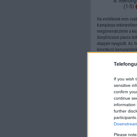
A Telefong
(1-5)
Ha emlékeink nem csaln
Kampánya tekintetében 
megörvendeztette a kis p
SonyEricsson piacra dob
alapjain nyugszik. Az, 
következő bemutatóból. 
T630 egy a dinamikusság
sugalló. A formavilág l
Telefongu
összeszerelve. A kijelz
igényesebb mint a T61
If you wish 
sensitive in
A gombok. A gombok na
confirm you
méretűek és meglehetőse
continue se
kapcsolgathatjuk, míg a
„online” -----> szövegg
information 
el, mint a klaviatúra töb
further disc
participants
A belső: A menü és a lo
Downstream 
ikonjai színesebbek, de
Please note
letöltéseknek és a wap 