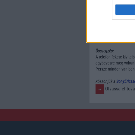
CIF kamera
70 db sms tárol
Minőségi eleme
65000 szín (kijel
Stabil szoftver
Összegzés:
A telefon fekete kivite
egybevetve meg voltunk
Persze minden van benn
Köszönjük a
SonyEricss
Olvassa el tová