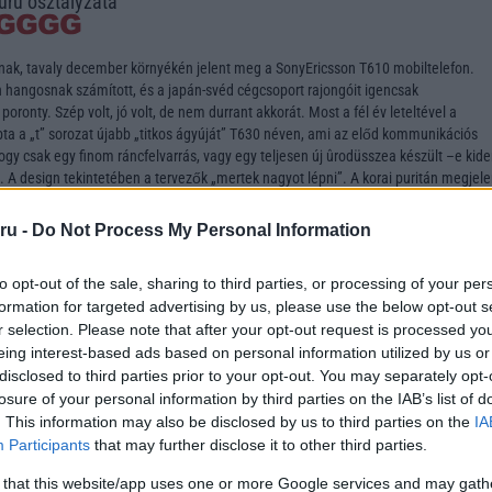
uru osztályzata
ak, tavaly december környékén jelent meg a SonyEricsson T610 mobiltelefon.
hangosnak számított, és a japán-svéd cégcsoport rajongóit igencsak
oronty. Szép volt, jó volt, de nem durrant akkorát. Most a fél év leteltével a
ta a „t” sorozat újabb „titkos ágyúját” T630 néven, ami az előd kommunikációs
hogy csak egy finom ráncfelvarrás, vagy egy teljesen új ûrodüsszea készült –e kide
A design tekintetében a tervezők „mertek nagyot lépni”. A korai puritán megjele
ot – eleganciával párosító házba költöztették be. Egyszerre lett elegáns és luxu
etisztult, minimalista szemléletű és ami talán a legnagyobb előnye, hogy igényes
ru -
Do Not Process My Personal Information
ő méretileg azonos a T610-ével (65000 szín, 120x160 pixel), de összhatásában so
0.
to opt-out of the sale, sharing to third parties, or processing of your per
formation for targeted advertising by us, please use the below opt-out s
gyon egyben vannak, ez minőségileg és megjelenésileg is igaz. Ugyanekkor kel
r selection. Please note that after your opt-out request is processed y
n kézre állóak kezelés közben. Az oldalsó billentyűkkel a profilt, a hangerőt
eing interest-based ads based on personal information utilized by us or
 másik oldalon a kamerát és az internetet kapcsolhatjuk be. Ez utóbbi egy futurisz
el van ellátva. A középső navigációs gombról nem esett szó, de erre is csak az mo
disclosed to third parties prior to your opt-out. You may separately opt-
bi szereplőjéről: jó!
losure of your personal information by third parties on the IAB’s list of
. This information may also be disclosed by us to third parties on the
IA
gika nem változott, de ezt persze ilyen gyakorta nem is várhattuk el. Az egyes fun
Participants
that may further disclose it to other third parties.
 a képek és az elrendezés szintén stabil. A készülék nagy figyelmet szentel a
 that this website/app uses one or more Google services and may gath
használatnak, ezért itt is szinte mindig az első almenü a „további…” . A memória