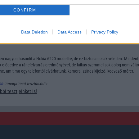
CONFIRM
ása
k használata
ző)
Data Deletion
Data Access
Privacy Policy
lben nagyon hasonlít a Nokia 6220 modellre, de ez biztosan csak véletlen. Mindent
 elégedve a ráncfelvarrás eredményével, de laikus szemmel sok dolog nem válto
e, amit ma egy telefontól elvárhatunk, kamera, színes kijelző, kedvező méret.
on
támogatását tesztünkhöz.
bbi tesztjeinket is!