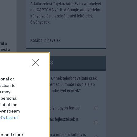
Adatkezelési Tájékoztatót
Ezt a webhelyet
a reCAPTCHA védi. A Google
adatvédelmi
irányelve
és a
szolgáltatási feltételek
érvényesek.
Korábbi hírlevelek
rül a
nést a
st
en van
SZAVAZÁS
kkal
Megérné Önnek telefont váltani csak
sonal or
azért, mert az új modell dupla alap
ection to
lemes
tárhellyel érkezik?
ou may
 personal
tikus
ndható
out of the
Igen, a tárhely nagyon fontos
 downstream
B’s List of
Talán, ha más fejlesztések is
kciók
vannak
Nem, nekem a mostani tárhely is
er and store
 nem