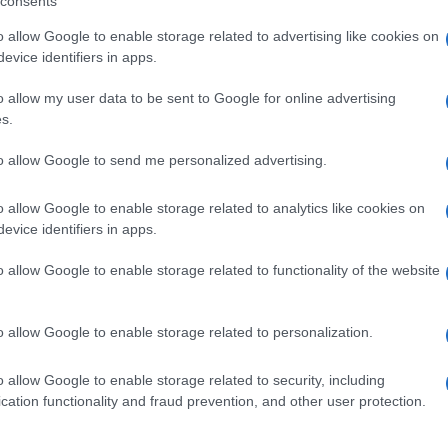
consents
nk:
 jött ki a T630 a T610 hez képest.
o allow Google to enable storage related to advertising like cookies on
t sem változott
evice identifiers in apps.
design
ás a sok letöltési opció
o allow my user data to be sent to Google for online advertising
tek küldése
s.
zótár
 optikailag csalhat (fotózás)
to allow Google to send me personalized advertising.
o allow Google to enable storage related to analytics like cookies on
tani:
evice identifiers in apps.
gyengék
móriát és hogy nem bővíthető
o allow Google to enable storage related to functionality of the website
átlagosan 3 napot bír
o allow Google to enable storage related to personalization.
o allow Google to enable storage related to security, including
cation functionality and fraud prevention, and other user protection.