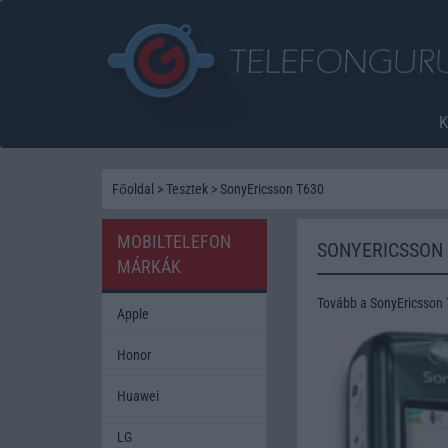
Főoldal
>
Tesztek
>
SonyEricsson T630
MOBILTELEFON
SONYERICSSON 
MÁRKÁK
Tovább a SonyEricsson 
Apple
Honor
Huawei
LG