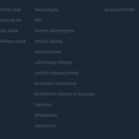
Telefon Árak
Tanácsdóguru
UjesHasznaltGSM
Yettel akciók
Wiki
One akciók
Internet sebességmérő
Telekom akciók
Virtuális valóság
Telefonkönyvek
Lefedettségi térképek
Letöltési sebesség térkép
Nemzetközi hívószámok
Mobiltelefon védelem és biztonság
Kapcsolat
Médiaajánlat
Impresszum