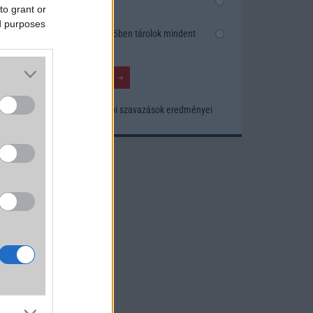
elég
to grant or
ez van
ed purposes
Inkább felhőben tárolok mindent
 50
tek is
vitel
Korábbi szavazások eredményei
l,
s
ti az
s.
A