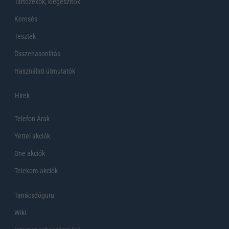
Tartozékok, kiegeszítők
Keresés
Tesztek
Összehasonlítás
Használati útmutatók
Hirek
Telefon Árak
Yettel akciók
One akciók
Telekom akciók
Tanácsdóguru
Wiki