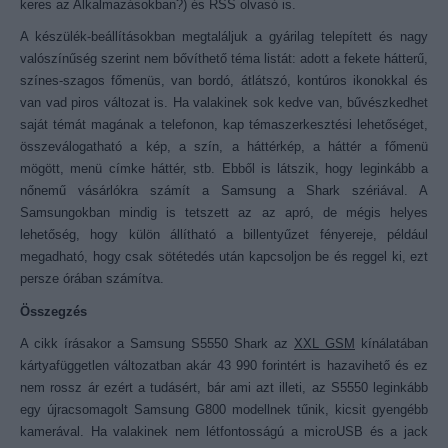
keres az Alkalmazásokban?) és RSS olvasó is.
A készülék-beállításokban megtaláljuk a gyárilag telepített és nagy
valószínűség szerint nem bővíthető téma listát: adott a fekete hátterű,
színes-szagos főmenüs, van bordó, átlátszó, kontúros ikonokkal és
van vad piros változat is. Ha valakinek sok kedve van, bűvészkedhet
saját témát magának a telefonon, kap témaszerkesztési lehetőséget,
összeválogatható a kép, a szín, a háttérkép, a háttér a főmenü
mögött, menü címke háttér, stb. Ebből is látszik, hogy leginkább a
nőnemű vásárlókra számít a Samsung a Shark szériával. A
Samsungokban mindig is tetszett az az apró, de mégis helyes
lehetőség, hogy külön állítható a billentyűzet fényereje, például
megadható, hogy csak sötétedés után kapcsoljon be és reggel ki, ezt
persze órában számítva.
Összegzés
A cikk írásakor a Samsung S5550 Shark az
XXL GSM
kínálatában
kártyafüggetlen változatban akár 43 990 forintért is hazavihető és ez
nem rossz ár ezért a tudásért, bár ami azt illeti, az S5550 leginkább
egy újracsomagolt Samsung G800 modellnek tűnik, kicsit gyengébb
kamerával. Ha valakinek nem létfontosságú a microUSB és a jack