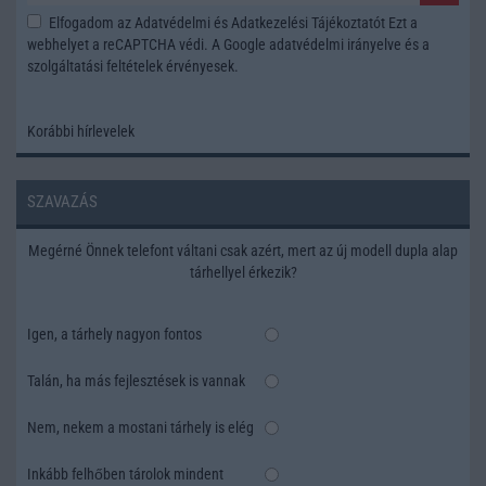
Elfogadom az
Adatvédelmi és Adatkezelési Tájékoztatót
Ezt a
webhelyet a reCAPTCHA védi. A Google
adatvédelmi irányelve
és a
szolgáltatási feltételek
érvényesek.
Korábbi hírlevelek
SZAVAZÁS
Megérné Önnek telefont váltani csak azért, mert az új modell dupla alap
tárhellyel érkezik?
Igen, a tárhely nagyon fontos
Talán, ha más fejlesztések is vannak
Nem, nekem a mostani tárhely is elég
Inkább felhőben tárolok mindent