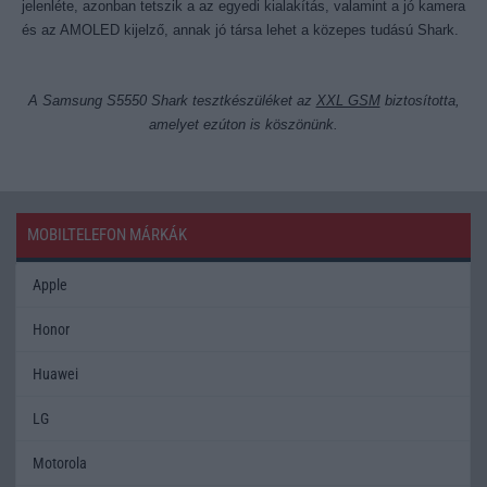
jelenléte, azonban tetszik a az egyedi kialakítás, valamint a jó kamera
és az AMOLED kijelző, annak jó társa lehet a közepes tudású Shark.
A Samsung S5550 Shark tesztkészüléket az
XXL GSM
biztosította,
amelyet ezúton is köszönünk.
MOBILTELEFON MÁRKÁK
Apple
Honor
Huawei
LG
Motorola