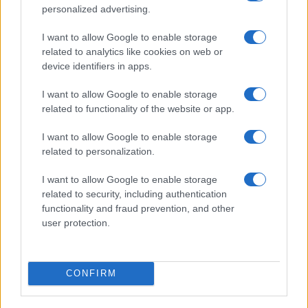
és LED vaku is tartozik. A beállítások között tudhatunk ISO
personalized advertising.
érzékenység állítást (50-800), módosítható a fehéregyensúly, a
színeffektusok, a fénymérés, valamint még digitális képstabilizálásra
I want to allow Google to enable storage
is van lehetőség. Videókat is rögzíthetünk a készülékkel, ám csak
related to analytics like cookies on web or
QVGA felbontásban, amely erősen túlhaladott ma már.
device identifiers in apps.
I want to allow Google to enable storage
related to functionality of the website or app.
I want to allow Google to enable storage
related to personalization.
I want to allow Google to enable storage
A szervezőben találjuk a napi, heti és havi nézetű naptárat, a
related to security, including authentication
jegyzetet, a feladatlistát, valamint a világórát és a többfunkciós
functionality and fraud prevention, and other
számológépet, itt már függvényeket is számolhatunk (hatvány,
user protection.
gyökvonás, sinus, stb.), de ebbe a programba integrálva található az
átváltó is. Ébresztőből öt módosítható, de igény szerint akár még több
is létrehozható, jópofa, hogy külön állítható az ébresztő hangjának
CONFIRM
ereje, a rezgés és csengés opció, valamint a szundi ideje és az
ismétlések számát is maximalizálhatunk (ha például úgy döntünk,