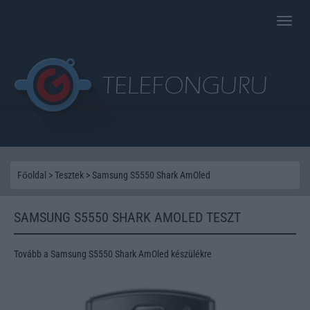
Toggle
naviga
Főoldal
>
Tesztek
>
Samsung S5550 Shark AmOled
SAMSUNG S5550 SHARK AMOLED TESZT
Tovább a Samsung S5550 Shark AmOled készülékre