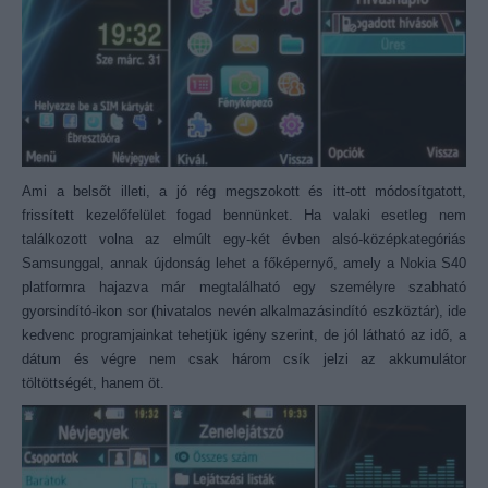
Ami a belsőt illeti, a jó rég megszokott és itt-ott módosítgatott,
frissített kezelőfelület fogad bennünket. Ha valaki esetleg nem
találkozott volna az elmúlt egy-két évben alsó-középkategóriás
Samsunggal, annak újdonság lehet a főképernyő, amely a Nokia S40
platformra hajazva már megtalálható egy személyre szabható
gyorsindító-ikon sor (hivatalos nevén alkalmazásindító eszköztár), ide
kedvenc programjainkat tehetjük igény szerint, de jól látható az idő, a
dátum és végre nem csak három csík jelzi az akkumulátor
töltöttségét, hanem öt.