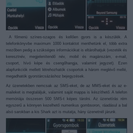
A főmenü színes-szagos és kellően gyors is a készülék. A
telefonkönyvbe maximum 1000 kontaktot menthetünk el, több extra
mezőben pedig a szükséges információkat is eltárolhatjuk (vezeték és
keresztnév, megjelenítendő név, mobil és magánszám, e-mail,
csoport, hívó képe és csengőhangja, valamint jegyzet). Ezen
alapfunkciók mellett létrehozhatók csoportok a három meglévő mellé,
megadhatók gyorstárcsázáshoz bejegyzések.
Az üzenetekben nemcsak az SMS-eket, de az MMS-eket és az e-
maileket is megtaláljuk, valamint saját mappa is készíthető. A telefon
memóriája összesen 500 SMS-t képes tárolni. Az üzenetírás rém
egyszerű a könnyen kezelhető numerikus gombsoron, ráadásul a bal
alsó sarokban a kis Shark azt is mutatja, hány üzenetnél járunk.