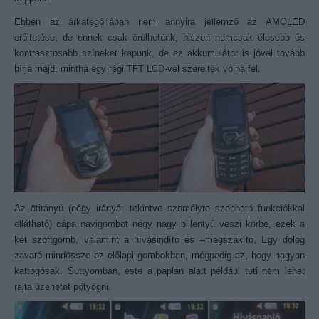
Ebben az árkategóriában nem annyira jellemző az AMOLED
erőltetése, de ennek csak örülhetünk, hiszen nemcsak élesebb és
kontrasztosabb színeket kapunk, de az akkumulátor is jóval tovább
bírja majd, mintha egy régi TFT LCD-vel szerelték volna fel.
Az ötirányú (négy irányát tekintve személyre szabható funkciókkal
ellátható) cápa navigombot négy nagy billentyű veszi körbe, ezek a
két szoftgomb, valamint a hívásindító és –megszakító. Egy dolog
zavaró mindössze az előlapi gombokban, mégpedig az, hogy nagyon
kattogósak. Suttyomban, este a paplan alatt például tuti nem lehet
rajta üzenetet pötyögni.