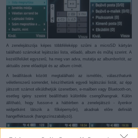
A zenelejátszója képes többféleképp szűrni a microSD kártyán
található számokat lejátszási lista, előadó, album és műfaj szerint. A
kezelőfelület egyszerű, ha meg van adva, mutatja az albumborítót, az
aktuális zene előadóját és az album címét.
A beállítások között megtalálható az ismétlés, választhatunk
véletlenszerű sorrendet, készíthetünk egyedi lejátszási listát, az épp
játszott számot elküldhetjük üzenetben, e-mailben vagy Bluetooth-on,
esetleg igény szerint beállítható különféle csengőhangnak. Külön
állítható, hogy fusson-e a háttérben a zenelejátszó - ilyenkor
widgetként látszik a főképernyőn), akadnak előre definiált
hangeffektusok (hangszínszabályzó).