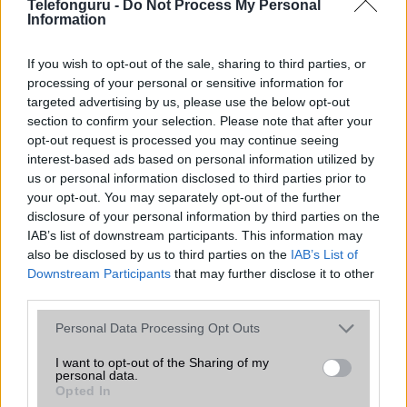
Telefonguru -
Do Not Process My Personal
Information
If you wish to opt-out of the sale, sharing to third parties, or
processing of your personal or sensitive information for
targeted advertising by us, please use the below opt-out
section to confirm your selection. Please note that after your
Nagyon tetszett a lejátszóhoz tartozó gyorsgombok funkció,
opt-out request is processed you may continue seeing
amelyben egyszerűen meg lehet nézni, hogy a telefon mely gombja
interest-based ads based on personal information utilized by
mit tegyen. Így például a 2-es gomb a hangszínszabályzót dobja fel, a
us or personal information disclosed to third parties prior to
hármas az ismétlést módosítja, stb. A többi gyártóhoz hasonlóan már
your opt-out. You may separately opt-out of the further
disclosure of your personal information by third parties on the
a Samsung is belepakolja a Zenefelismerést a telefonjainak nagy
IAB’s list of downstream participants. This information may
részébe.
also be disclosed by us to third parties on the
IAB’s List of
Downstream Participants
that may further disclose it to other
third parties.
Please note that this website/app uses one or more Google
Personal Data Processing Opt Outs
services and may gather and store information including but
not limited to your visit or usage behaviour. You may click to
I want to opt-out of the Sharing of my
personal data.
grant or deny consent to Google and its third-party tags to
Opted In
use your data for below specified purposes in below Google