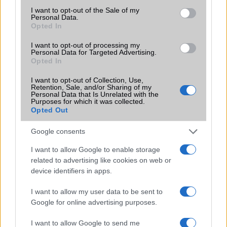
consent section.
I want to opt-out of the Sale of my
Personal Data.
Az Alkalmazásokban bújik meg az FM-rádió, amely használatához
Opted In
szükséges a headset, hiszen az szolgál antennaként. A kezelőfelülete
egyszerű, de tetszetős, hogy egyrészt fut a háttérben, másrészt hogy
I want to opt-out of processing my
az első indításkor rákérdez, hogy elmentse-e a talált csatornákat,
Personal Data for Targeted Advertising.
Opted In
tehát még ezzel sem kell szenvednünk.
Sokak álma, a rádióműsor rögzítése itt adott, csak szerezzünk hozzá
I want to opt-out of Collection, Use,
Retention, Sale, and/or Sharing of my
egy méretes tárhellyel rendelkező microSD kártyát, ugyanis van
Personal Data that Is Unrelated with the
Purposes for which it was collected.
lehetőség felvenni a rádióműsort! Egy nagy negatívum, amiről a teszt
Opted Out
elején már írtam, hogy nem szabványos, 3.5 mm-es jack található
benne, hanem a Samsung által régen használt csatlakozó, így saját
Google consents
fülest nem használhatunk.
I want to allow Google to enable storage
related to advertising like cookies on web or
device identifiers in apps.
I want to allow my user data to be sent to
Google for online advertising purposes.
A Shark kamerája egy öt megapixeles változat, amelyhez autofókusz
I want to allow Google to send me