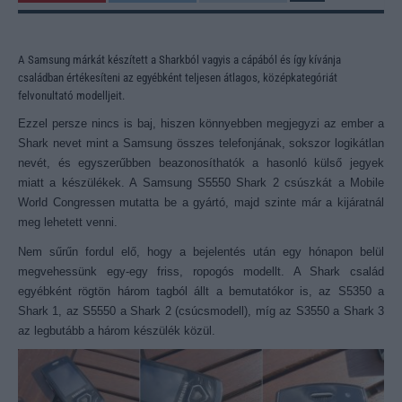
A Samsung márkát készített a Sharkból vagyis a cápából és így kívánja
családban értékesíteni az egyébként teljesen átlagos, középkategóriát
felvonultató modelljeit.
Ezzel persze nincs is baj, hiszen könnyebben megjegyzi az ember a
Shark nevet mint a Samsung összes telefonjának, sokszor logikátlan
nevét, és egyszerűbben beazonosíthatók a hasonló külső jegyek
miatt a készülékek. A Samsung S5550 Shark 2 csúszkát a Mobile
World Congressen mutatta be a gyártó, majd szinte már a kijáratnál
meg lehetett venni.
Nem sűrűn fordul elő, hogy a bejelentés után egy hónapon belül
megvehessünk egy-egy friss, ropogós modellt. A Shark család
egyébként rögtön három tagból állt a bemutatókor is, az S5350 a
Shark 1, az S5550 a Shark 2 (csúcsmodell), míg az S3550 a Shark 3
az legbutább a három készülék közül.