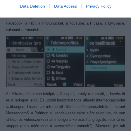
hogy öt lenyomás után már teljesen felesleges bemenni dolgozni).
Data Deletion
Data Access
Privacy Policy
Külön menüt kapott a magyarra le nem fordított Communities, amely a
főbb közösségi site-ok klienseit jelöli. Megtalálható a listában a
Facebook, a Flicr, a Photobucket, a YouTube, a Picasa, a MySpace,
valamint a Friendster.
Az Alkalmazásokban találjuk a Google-t, amely a keresőt, a levelezőt
és a térképet jelöli. Ez utóbbi használatához állandó internetkapcsolat
szükséges, hiszen az internetről tölti le a térképrészleteket. Instant
Messengerből a Palringo áll rendelkezésünkre előre telepítve, de van
itt kép- és videószerkesztő, intelligens kereső, hangrögzítő, időzítő és
stopper (ezek miért nem a szervezőben vannak?), Bluetooth (ez mit