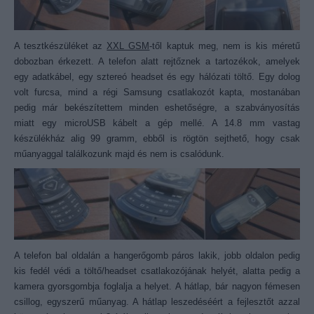
A tesztkészüléket az
XXL GSM
-től kaptuk meg, nem is kis méretű
dobozban érkezett. A telefon alatt rejtőznek a tartozékok, amelyek
egy adatkábel, egy sztereó headset és egy hálózati töltő. Egy dolog
volt furcsa, mind a régi Samsung csatlakozót kapta, mostanában
pedig már bekészítettem minden eshetőségre, a szabványosítás
miatt egy microUSB kábelt a gép mellé. A 14.8 mm vastag
készülékház alig 99 gramm, ebből is rögtön sejthető, hogy csak
műanyaggal találkozunk majd és nem is csalódunk.
A telefon bal oldalán a hangerőgomb páros lakik, jobb oldalon pedig
kis fedél védi a töltő/headset csatlakozójának helyét, alatta pedig a
kamera gyorsgombja foglalja a helyet. A hátlap, bár nagyon fémesen
csillog, egyszerű műanyag. A hátlap leszedéséért a fejlesztőt azzal