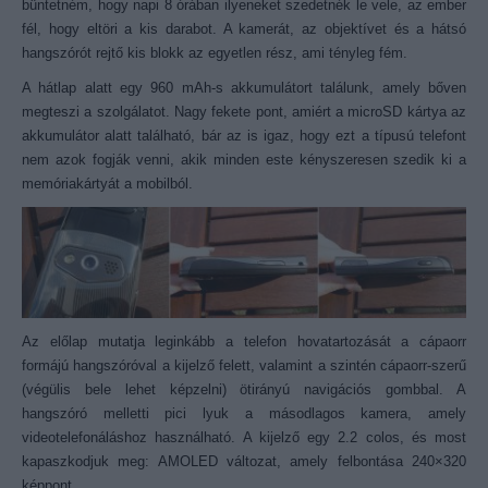
büntetném, hogy napi 8 órában ilyeneket szedetnék le vele, az ember
fél, hogy eltöri a kis darabot. A kamerát, az objektívet és a hátsó
hangszórót rejtő kis blokk az egyetlen rész, ami tényleg fém.
A hátlap alatt egy 960 mAh-s akkumulátort találunk, amely bőven
megteszi a szolgálatot. Nagy fekete pont, amiért a microSD kártya az
akkumulátor alatt található, bár az is igaz, hogy ezt a típusú telefont
nem azok fogják venni, akik minden este kényszeresen szedik ki a
memóriakártyát a mobilból.
Az előlap mutatja leginkább a telefon hovatartozását a cápaorr
formájú hangszóróval a kijelző felett, valamint a szintén cápaorr-szerű
(végülis bele lehet képzelni) ötirányú navigációs gombbal. A
hangszóró melletti pici lyuk a másodlagos kamera, amely
videotelefonáláshoz használható. A kijelző egy 2.2 colos, és most
kapaszkodjuk meg: AMOLED változat, amely felbontása 240×320
képpont.