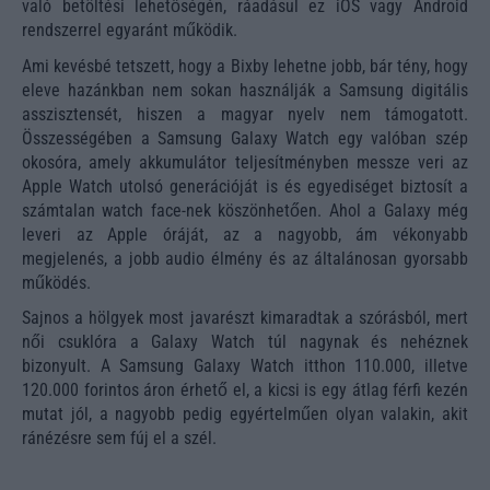
való betöltési lehetőségén, ráadásul ez iOS vagy Android
rendszerrel egyaránt működik.
Ami kevésbé tetszett, hogy a Bixby lehetne jobb, bár tény, hogy
eleve hazánkban nem sokan használják a Samsung digitális
asszisztensét, hiszen a magyar nyelv nem támogatott.
Összességében a Samsung Galaxy Watch egy valóban szép
okosóra, amely akkumulátor teljesítményben messze veri az
Apple Watch utolsó generációját is és egyediséget biztosít a
számtalan watch face-nek köszönhetően. Ahol a Galaxy még
leveri az Apple óráját, az a nagyobb, ám vékonyabb
megjelenés, a jobb audio élmény és az általánosan gyorsabb
működés.
Sajnos a hölgyek most javarészt kimaradtak a szórásból, mert
női csuklóra a Galaxy Watch túl nagynak és nehéznek
bizonyult. A Samsung Galaxy Watch itthon 110.000, illetve
120.000 forintos áron érhető el, a kicsi is egy átlag férfi kezén
mutat jól, a nagyobb pedig egyértelműen olyan valakin, akit
ránézésre sem fúj el a szél.