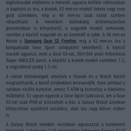
legfontosabb eldönteni a méretét, ugyanis kétféle változatban
is kapható az óra, a kisebb, 42 mm-es modell fekete vagy rose
gold színekben, míg a 46 mm-es csak ezüst színben
választható. A méretbeli különbség értelemszerűen
grammokban is kifejezhető, a nagyobb modell nehezebb,
cserébe a kijelző nagyobb és az üzemidő is jobb. A 46 mm-es
Watch a
Samsung Gear S3 Frontier
, míg a 42 mm-es óra a
kompaktabb Gear Sport utódjaként tekinthető. A kijelző
maradt ugyanaz, mint a Gear S3-nál, 360×360 pixel felbontású
Super AMOLED panel, a képátló a kisebb modell esetében 1.2,
a nagyobbnál pedig 1.3 col.
A valódi különbségek, amelyek a Gearek és a Watch között
megtalálhatók, a belső értékekben keresendők. Ilyen például a
valóban vízálló burkolat, amely 5 ATM-ig biztosítja a tökéletes
működést. Ez ugyan egyezik a Gear Sport tudásával, ám a Gear
S3-nál csak IP68-at biztosított a ház, a Galaxy Watch azonban
kifejezetten ajánlható úszáshoz, akár sós vagy klóros vízben
is.
A Galaxy Watch mindkét verzióban ugyanazzal a hardverrel
felszerelt, a Samsung 1.15 gigahertzes, kétmagos Exynos 9110