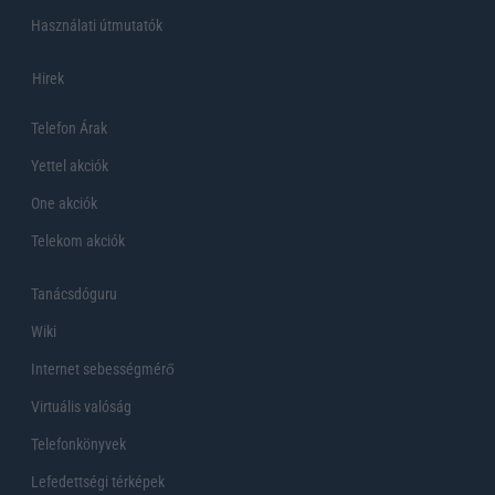
Használati útmutatók
Hirek
Telefon Árak
Yettel akciók
One akciók
Telekom akciók
Tanácsdóguru
Wiki
Internet sebességmérő
Virtuális valóság
Telefonkönyvek
Lefedettségi térképek