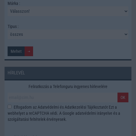
Márka :
Tipus :
HÍRLEVÉL
Feliratkozás a Telefonguru ingyenes hírlevelére
OK
Elfogadom az
Adatvédelmi és Adatkezelési Tájékoztatót
Ezt a
webhelyet a reCAPTCHA védi. A Google
adatvédelmi irányelve
és a
szolgáltatási feltételek
érvényesek.