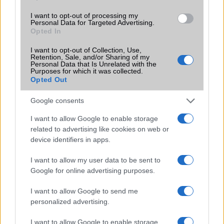
fennálló Bluetooth kapcsolat van a telefon és az óra között,
I want to opt-out of processing my
zokszó nélkül lehet rajta telefonálni, visszaadja a „Kitt, gyere
Personal Data for Targeted Advertising.
Opted In
ide” fílinget.
A Galaxy Watch 42 mm-es verziójában egy 270 mAh-s, míg a 46
I want to opt-out of Collection, Use,
Retention, Sale, and/or Sharing of my
mm-es modellben egy 472 mAh-s telep dolgozik (az előd
Personal Data that Is Unrelated with the
Galaxy S3-ban 380 mAh kapacitású akkumulátor található).
Purposes for which it was collected.
Opted Out
Ami az üzemidőt illeti, valóban elmegy három napig egy
feltöltéssel a kisebb Watch, azonban ehhez tenni is kell.
Google consents
Először is érdemes limitálni a Wi-Fi használatot az órán és
nem folyamatosra állítani a pulzusmérőt, bőven elég 10
I want to allow Google to enable storage
percenként, továbbá pár másodperc után kapcsoljon le a
related to advertising like cookies on web or
kijelző, ez is sokat levesz ugyanis a telep tartalékaiból. Ezek
device identifiers in apps.
azok a beállítások, amelyek a mindennapi használatban észre
sem vehetők, tehát nem kompromisszumosak még. Extraként
I want to allow my user data to be sent to
adott egy energiatakarékos üzemmód is, amely az irreális 2%
Google for online advertising purposes.
körül aktiválja magát, de még ezek után is órákig működnek az
I want to allow Google to send me
értesítések.
personalized advertising.
I want to allow Google to enable storage