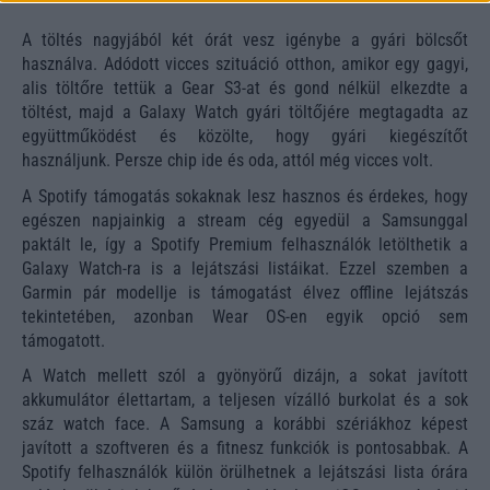
A töltés nagyjából két órát vesz igénybe a gyári bölcsőt
használva. Adódott vicces szituáció otthon, amikor egy gagyi,
alis töltőre tettük a Gear S3-at és gond nélkül elkezdte a
töltést, majd a Galaxy Watch gyári töltőjére megtagadta az
együttműködést és közölte, hogy gyári kiegészítőt
használjunk. Persze chip ide és oda, attól még vicces volt.
A Spotify támogatás sokaknak lesz hasznos és érdekes, hogy
egészen napjainkig a stream cég egyedül a Samsunggal
paktált le, így a Spotify Premium felhasználók letölthetik a
Galaxy Watch-ra is a lejátszási listáikat. Ezzel szemben a
Garmin pár modellje is támogatást élvez offline lejátszás
tekintetében, azonban Wear OS-en egyik opció sem
támogatott.
A Watch mellett szól a gyönyörű dizájn, a sokat javított
akkumulátor élettartam, a teljesen vízálló burkolat és a sok
száz watch face. A Samsung a korábbi szériákhoz képest
javított a szoftveren és a fitnesz funkciók is pontosabbak. A
Spotify felhasználók külön örülhetnek a lejátszási lista órára