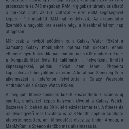
processzora és 748 megabájt RAM, 4 gigabájt tárhely található
a burkolat alatt, az LTE változat – erre eSIM segítségével
képes – 1.5 gigabájt RAM-mal rendelkezik. Az akkumulátor
üzemidő a nagyobb óra esetén négy, a kisebbnél három nap
átlagosan.
Már csak a névből adódóan is, a Galaxy Watch főként a
Samsung Galaxy mobiljaihoz optimalizált okosóra, ennek
ellenére együttműködik más androidos és iOS rendszerrel is –
a kompatibilitási lista
itt található
–, helyenként limitált
képességekkel, például hívást nem lehet iPhone-ra
kapcsolódva lebonyolítani az órán. A korábban Samsung Gear
alkalmazást a telefonon felváltotta a Galaxy Wearable
Androidon és a Galaxy Watch iOS-en.
A megújult fitnesz funkciók között köszönthetünk számos új
sportot, amelyeket képes helyesen követni a Galaxy Watch,
összesen 21 beltéri és 39 kültéri edzést ismer fel. A fitnesz és
az alvásfigyelő rész továbbra is az S Health appban található
alapértelmezetten, ám támogatást élvez az Under Armour, a
MapMyRun, a Speedo és több más alkalmazás is.