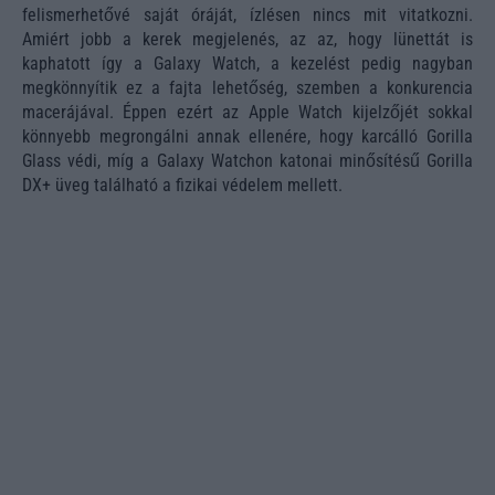
felismerhetővé saját óráját, ízlésen nincs mit vitatkozni.
Amiért jobb a kerek megjelenés, az az, hogy lünettát is
kaphatott így a Galaxy Watch, a kezelést pedig nagyban
megkönnyítik ez a fajta lehetőség, szemben a konkurencia
macerájával. Éppen ezért az Apple Watch kijelzőjét sokkal
könnyebb megrongálni annak ellenére, hogy karcálló Gorilla
Glass védi, míg a Galaxy Watchon katonai minősítésű Gorilla
DX+ üveg található a fizikai védelem mellett.