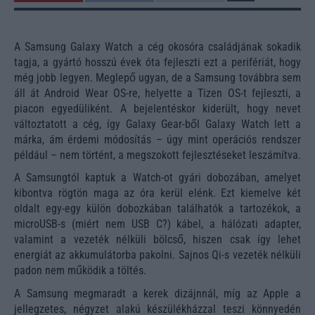
A Samsung Galaxy Watch a cég okosóra családjának sokadik
tagja, a gyártó hosszú évek óta fejleszti ezt a perifériát, hogy
még jobb legyen. Meglepő ugyan, de a Samsung továbbra sem
áll át Android Wear OS-re, helyette a Tizen OS-t fejleszti, a
piacon egyedüliként. A bejelentéskor kiderült, hogy nevet
változtatott a cég, így Galaxy Gear-ből Galaxy Watch lett a
márka, ám érdemi módosítás – úgy mint operációs rendszer
például – nem történt, a megszokott fejlesztéseket leszámítva.
A Samsungtól kaptuk a Watch-ot gyári dobozában, amelyet
kibontva rögtön maga az óra kerül elénk. Ezt kiemelve két
oldalt egy-egy külön dobozkában találhatók a tartozékok, a
microUSB-s (miért nem USB C?) kábel, a hálózati adapter,
valamint a vezeték nélküli bölcső, hiszen csak így lehet
energiát az akkumulátorba pakolni. Sajnos Qi-s vezeték nélküli
padon nem működik a töltés.
A Samsung megmaradt a kerek dizájnnál, míg az Apple a
jellegzetes, négyzet alakú készülékházzal teszi könnyedén