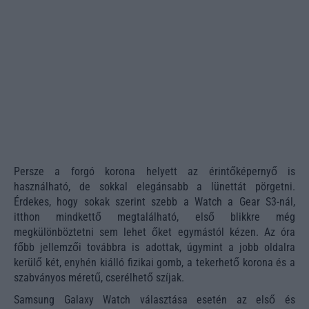
Persze a forgó korona helyett az érintőképernyő is
használható, de sokkal elegánsabb a lünettát pörgetni.
Érdekes, hogy sokak szerint szebb a Watch a Gear S3-nál,
itthon mindkettő megtalálható, első blikkre még
megkülönböztetni sem lehet őket egymástól kézen. Az óra
főbb jellemzői továbbra is adottak, úgymint a jobb oldalra
kerülő két, enyhén kiálló fizikai gomb, a tekerhető korona és a
szabványos méretű, cserélhető szíjak.
Samsung Galaxy Watch választása esetén az első és