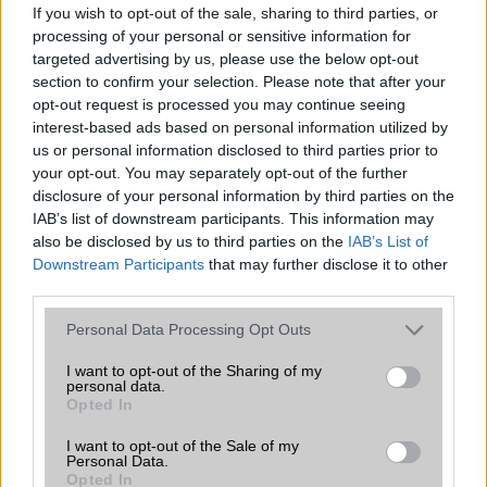
If you wish to opt-out of the sale, sharing to third parties, or
A Bixby asszisztenssel csak angolul kommunikálhatunk, de aki
processing of your personal or sensitive information for
egy kis alap tudással rendezik, edzés közben jó hasznát veheti
targeted advertising by us, please use the below opt-out
például a „Start workout” vagy a „Play music” egyszerű
section to confirm your selection. Please note that after your
mondatoknak. Ettől persze sokkal többet is tud Bixby, viszont
opt-out request is processed you may continue seeing
interest-based ads based on personal information utilized by
az iPhone-osok hátrányba kerülnek, ugyanis nem tudják ezt
us or personal information disclosed to third parties prior to
kihasználni a támogatás hiánya miatt.
your opt-out. You may separately opt-out of the further
A sok funkció mellett a legjobb a személyre szabhatóság, amit
disclosure of your personal information by third parties on the
a Galaxy Watch esetében is a watch face-ek biztosítanak. Ezzel
IAB’s list of downstream participants. This information may
nem csak a kinézetet, de az aktuálisan látott információkat is
also be disclosed by us to third parties on the
IAB’s List of
módosíthatjuk, lehet sportos, számos információval, lehet
Downstream Participants
that may further disclose it to other
minimalista és elegáns vagy akár valódi órát ábrázoló. Az éles
third parties.
és kontrasztos AMOLED kijelzőnek köszönhetően gyönyörűek
Please note that this website/app uses one or more Google
Personal Data Processing Opt Outs
a számlapok. A letöltött watch face-ek kezelhetők az órán és a
services and may gather and store information including but
Galaxy Wearable app segítségével telefonon keresztül.
not limited to your visit or usage behaviour. You may click to
I want to opt-out of the Sharing of my
personal data.
A Galaxy Watchok választhatók csak Wi-Fi-s vagy LTE hálózatot
grant or deny consent to Google and its third-party tags to
Opted In
is támogató verzióban. Utóbbi értelemszerűen 4G-re is
use your data for below specified purposes in below Google
kapcsolódik belehelyezett SIM kártya esetén és a telefontól
consent section.
I want to opt-out of the Sale of my
Personal Data.
teljes mértékben, önállóan is képes működni, míg a Wi-Fi-s
Opted In
modell csak ilyen hálózatra tud csatlakozni. Amennyiben