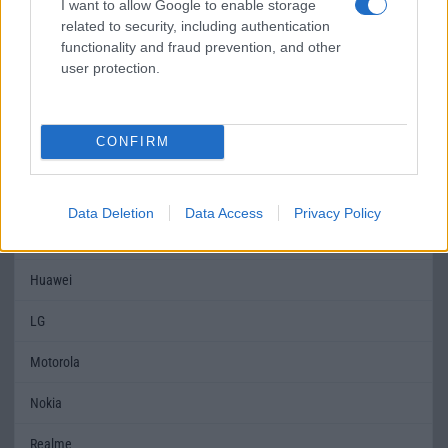
Írta: Herskovits Gábor
I want to allow Google to enable storage
related to security, including authentication
functionality and fraud prevention, and other
user protection.
CONFIRM
MOBILTELEFON MÁRKÁK
Apple
Data Deletion
Data Access
Privacy Policy
Honor
Huawei
LG
Motorola
Nokia
Realme