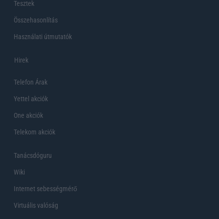
Tesztek
Összehasonlítás
Használati útmutatók
Hirek
Telefon Árak
Yettel akciók
One akciók
Telekom akciók
Tanácsdóguru
Wiki
Internet sebességmérő
Virtuális valóság