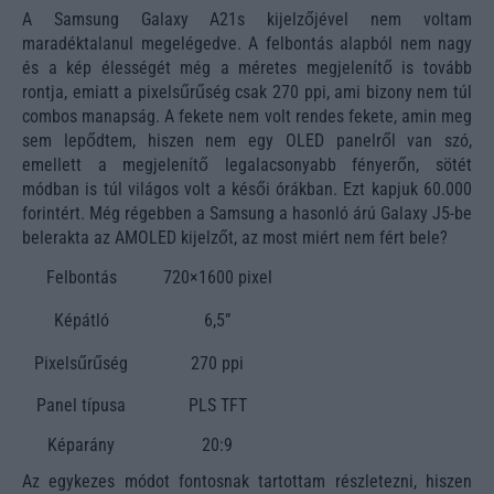
A Samsung Galaxy A21s kijelzőjével nem voltam
maradéktalanul megelégedve. A felbontás alapból nem nagy
és a kép élességét még a méretes megjelenítő is tovább
rontja, emiatt a pixelsűrűség csak 270 ppi, ami bizony nem túl
combos manapság. A fekete nem volt rendes fekete, amin meg
sem lepődtem, hiszen nem egy OLED panelről van szó,
emellett a megjelenítő legalacsonyabb fényerőn, sötét
módban is túl világos volt a késői órákban. Ezt kapjuk 60.000
forintért. Még régebben a Samsung a hasonló árú Galaxy J5-be
belerakta az AMOLED kijelzőt, az most miért nem fért bele?
Felbontás
720×1600 pixel
Képátló
6,5”
Pixelsűrűség
270 ppi
Panel típusa
PLS TFT
Képarány
20:9
Az egykezes módot fontosnak tartottam részletezni, hiszen