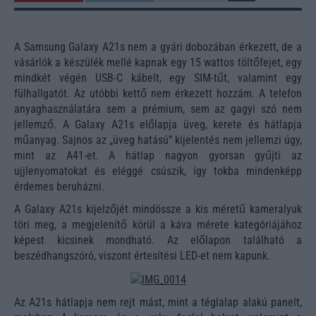
A Samsung Galaxy A21s nem a gyári dobozában érkezett, de a
vásárlók a készülék mellé kapnak egy 15 wattos töltőfejet, egy
mindkét végén USB-C kábelt, egy SIM-tűt, valamint egy
fülhallgatót. Az utóbbi kettő nem érkezett hozzám. A telefon
anyaghasználatára sem a prémium, sem az gagyi szó nem
jellemző. A Galaxy A21s előlapja üveg, kerete és hátlapja
műanyag. Sajnos az „üveg hatású” kijelentés nem jellemzi úgy,
mint az A41-et. A hátlap nagyon gyorsan gyűjti az
ujjlenyomatokat és eléggé csúszik, így tokba mindenképp
érdemes beruházni.
A Galaxy A21s kijelzőjét mindössze a kis méretű kameralyuk
töri meg, a megjelenítő körül a káva mérete kategóriájához
képest kicsinek mondható. Az előlapon található a
beszédhangszóró, viszont értesítési LED-et nem kapunk.
Az A21s hátlapja nem rejt mást, mint a téglalap alakú panelt,