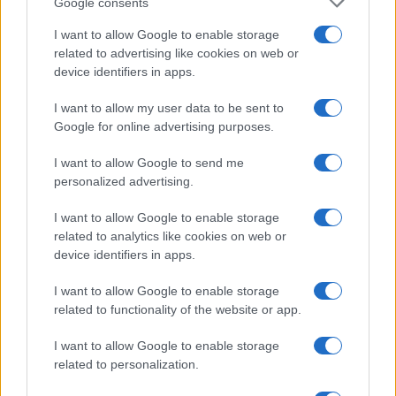
akkumulátor. Ez 8-9,5 órás kijelzőidőre futotta, ami nagyon
Google consents
jónak számít! A töltési idő még a 15 wattos gyorstöltővel sem
I want to allow Google to enable storage
túl gyors, 2 óra körüli időket mértem a 20-97 töltésen, de a
related to advertising like cookies on web or
legtöbb ember úgyis éjszaka tölti a mobilját. Az A21s-t
device identifiers in apps.
ráadásul elég csak két éjszakánként árammal etetni, szóval
ebbe abszolút nem tudok belekötni, az akkumulátor
I want to allow my user data to be sent to
tulajdonságai teljes mértékben korrektnek mondhatók. A
Google for online advertising purposes.
Samsung Galaxy A21s ára 70 ezer körül alakult a teszt
írásakor. Alapjában véve meg voltam elégedve a mobillal, a
I want to allow Google to send me
kamera szegényes mennyiségű funkcióit és a kijelzőt
personalized advertising.
leszámítva nincs igazán mibe belekötni a készüléket illetően.
I want to allow Google to enable storage
Az oldal Instagramjára kikerült egy story, amiben arra kértelek
related to analytics like cookies on web or
titeket, hogy tegyetek fel kérdéseket a telefonnal
device identifiers in apps.
kapcsolatban. Kérdés ugyan nem érkezett, de szeretném
felhívni a figyelmet a @telefon_guru Instagram oldalunkra,
I want to allow Google to enable storage
ahol jelezni tudjuk, milyen tesztre lehet számítani a
related to functionality of the website or app.
közeljövőben és kérdezni lehet róluk, hogy tudjuk, mi érdekel
az adott termékkel kapcsolatban.
I want to allow Google to enable storage
related to personalization.