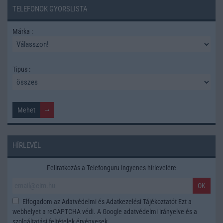
TELEFONOK GYORSLISTA
Márka :
Tipus :
HÍRLEVÉL
Feliratkozás a Telefonguru ingyenes hírlevelére
OK
Elfogadom az
Adatvédelmi és Adatkezelési Tájékoztatót
Ezt a
webhelyet a reCAPTCHA védi. A Google
adatvédelmi irányelve
és a
szolgáltatási feltételek
érvényesek.