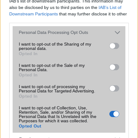
IAB’s list of downstream participants. This information may
segít, ezt leszámítva a hátteret a témától jól elkülöníti.
also be disclosed by us to third parties on the
IAB’s List of
Eddig nem tettem említést a 8 megapixeles ultraszéles
Downstream Participants
that may further disclose it to other
látószögű egységről. A vele készített fotó akkor szép, éles és
third parties.
zajtalan, ha van elég fény és utólag nem nagyítunk bele. Mivel
Please note that this website/app uses one or more Google
Personal Data Processing Opt Outs
a széleslátószögű lencse fix fókuszos, nem érdemes tájképek
services and may gather and store information including but
készítésén kívül más alternatív felhasználási formára
not limited to your visit or usage behaviour. You may click to
I want to opt-out of the Sharing of my
használni.
personal data.
grant or deny consent to Google and its third-party tags to
Opted In
use your data for below specified purposes in below Google
consent section.
I want to opt-out of the Sale of my
A képek nappali fényben remek vonalélességgel és
Personal Data.
dinamikatartománnyal rendelkeznek, a képek megfelelően
Opted In
kontrasztosak, viszont a kamera szoftvere elég hiányos. Se
I want to opt-out of processing my
gyorsított-, se lassított felvételek rögzítésére nincs lehetőség,
Personal Data for Targeted Advertising.
viszont készíthetünk makro, étel és portré
Opted In
fotókat. Önarcképeket 13 megapixel felbontásban lehet lőni,
I want to opt-out of Collection, Use,
ez nem túl meglepő módon arcfelismerésre is használható,
Retention, Sale, and/or Sharing of my
ami nem túlzottan gyors, de az ujjlenyomat-olvasó mellé
Personal Data that Is Unrelated with the
Purposes for which it was collected.
megfelelő alternatíva lehet.
Opted Out
Az A21s igen méretes telepet kapott, 5000 milliamperórás az