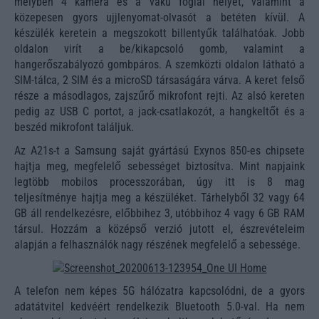
melyben 4 kamera és a vaku foglal helyet, valamint a
közepesen gyors ujjlenyomat-olvasót a betéten kívül. A
készülék keretein a megszokott billentyűk találhatóak. Jobb
oldalon virít a be/kikapcsoló gomb, valamint a
hangerőszabályozó gombpáros. A szemközti oldalon látható a
SIM-tálca, 2 SIM és a microSD társaságára várva. A keret felső
része a másodlagos, zajszűrő mikrofont rejti. Az alsó kereten
pedig az USB C portot, a jack-csatlakozót, a hangkeltőt és a
beszéd mikrofont találjuk.
Az A21s-t a Samsung saját gyártású Exynos 850-es chipsete
hajtja meg, megfelelő sebességet biztosítva. Mint napjaink
legtöbb mobilos processzorában, úgy itt is 8 mag
teljesítménye hajtja meg a készüléket. Tárhelyből 32 vagy 64
GB áll rendelkezésre, előbbihez 3, utóbbihoz 4 vagy 6 GB RAM
társul. Hozzám a középső verzió jutott el, észrevételeim
alapján a felhasználók nagy részének megfelelő a sebessége.
A telefon nem képes 5G hálózatra kapcsolódni, de a gyors
adatátvitel kedvéért rendelkezik Bluetooth 5.0-val. Ha nem