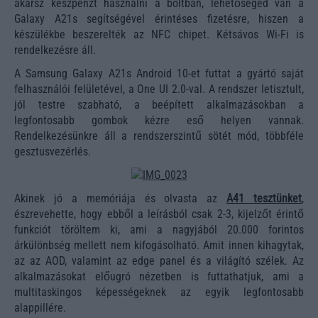
akarsz készpénzt használni a boltban, lehetőséged van a
Galaxy A21s segítségével érintéses fizetésre, hiszen a
készülékbe beszerelték az NFC chipet. Kétsávos Wi-Fi is
rendelkezésre áll.
A Samsung Galaxy A21s Android 10-et futtat a gyártó saját
felhasználói felületével, a One UI 2.0-val. A rendszer letisztult,
jól testre szabható, a beépített alkalmazásokban a
legfontosabb gombok kézre eső helyen vannak.
Rendelkezésünkre áll a rendszerszintű sötét mód, többféle
gesztusvezérlés.
Akinek jó a memóriája és olvasta az
A41 tesztünket
,
észrevehette, hogy ebből a leírásból csak 2-3, kijelzőt érintő
funkciót töröltem ki, ami a nagyjából 20.000 forintos
árkülönbség mellett nem kifogásolható. Amit innen kihagytak,
az az AOD, valamint az edge panel és a világító szélek. Az
alkalmazásokat előugró nézetben is futtathatjuk, ami a
multitaskingos képességeknek az egyik legfontosabb
alappillére.