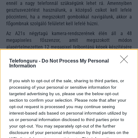
ennél a nagy telefonnál szükségünk lehet rá. Amennyiben
gesztusvezérlést használunk, a középső csíkot kell lefelé
pöccinteni, ha a megszokott gombokkal navigálunk, akkor a
főgombnak szolgáló felületet kell lefelé húzni.
Az A21s négytagú kamera-rendszerének élén áll a 48
megapixeles főszenzor, amit megszokott módon
alapértelmezetten 12 megapixel felbontású képek készítésére
használhatunk, de lehetőség adódik a teljes felbontású képek
megörökítésére is. Az A21s-sel készített képek színei kicsit
Telefonguru -
Do Not Process My Personal
Information
túlszaturáltak, de minden esetre jól néznek ki, sötétben nem
érdemes képeket lőni, hiszen hiányzik a dedikált éjszakai mód.
If you wish to opt-out of the sale, sharing to third parties, or
processing of your personal or sensitive information for
targeted advertising by us, please use the below opt-out
A kamerasziget első ránézésre elég menő a négy szenzor
section to confirm your selection. Please note that after your
miatt, de a 2 megapixeles makró- és mélységszenzorokkal
opt-out request is processed you may continue seeing
legtöbb esetben nem sokat érünk. A képek, amiket velük lehet
interest-based ads based on personal information utilized by
készíteni, nem rosszak, de én nem tudtam igazán kihasználni.
us or personal information disclosed to third parties prior to
A makro szép közeliket lő, QR-kód olvasáshoz tökéletes, de a
your opt-out. You may separately opt-out of the further
fényképezési műfaj, amihez hozzájárul, nem igazán az én
disclosure of your personal information by third parties on the
világom. Pláne nem a portréfotózás, amiben a mélységszenzor