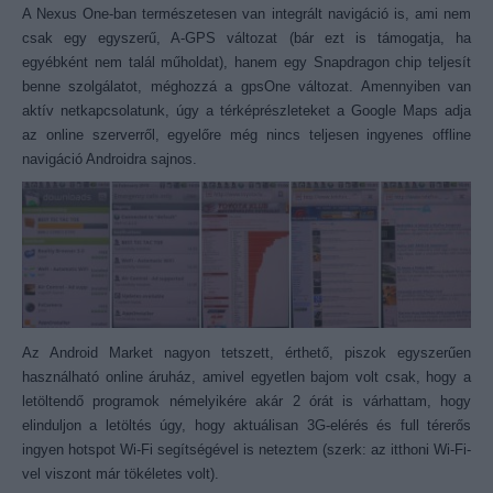
A Nexus One-ban természetesen van integrált navigáció is, ami nem
csak egy egyszerű, A-GPS változat (bár ezt is támogatja, ha
egyébként nem talál műholdat), hanem egy Snapdragon chip teljesít
benne szolgálatot, méghozzá a gpsOne változat. Amennyiben van
aktív netkapcsolatunk, úgy a térképrészleteket a Google Maps adja
az online szerverről, egyelőre még nincs teljesen ingyenes offline
navigáció Androidra sajnos.
Az Android Market nagyon tetszett, érthető, piszok egyszerűen
használható online áruház, amivel egyetlen bajom volt csak, hogy a
letöltendő programok némelyikére akár 2 órát is várhattam, hogy
elinduljon a letöltés úgy, hogy aktuálisan 3G-elérés és full térerős
ingyen hotspot Wi-Fi segítségével is neteztem (szerk: az itthoni Wi-Fi-
vel viszont már tökéletes volt).