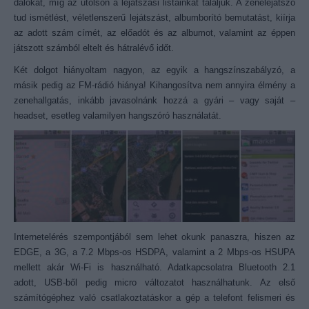
dalokat, míg az utolsón a lejátszási listáinkat találjuk. A zenelejátszó
tud ismétlést, véletlenszerű lejátszást, albumborító bemutatást, kiírja
az adott szám címét, az előadót és az albumot, valamint az éppen
játszott számból eltelt és hátralévő időt.
Két dolgot hiányoltam nagyon, az egyik a hangszínszabályzó, a
másik pedig az FM-rádió hiánya! Kihangosítva nem annyira élmény a
zenehallgatás, inkább javasolnánk hozzá a gyári – vagy saját –
headset, esetleg valamilyen hangszóró használatát.
Internetelérés szempontjából sem lehet okunk panaszra, hiszen az
EDGE, a 3G, a 7.2 Mbps-os HSDPA, valamint a 2 Mbps-os HSUPA
mellett akár Wi-Fi is használható. Adatkapcsolatra Bluetooth 2.1
adott, USB-ből pedig micro változatot használhatunk. Az első
számítógéphez való csatlakoztatáskor a gép a telefont felismeri és