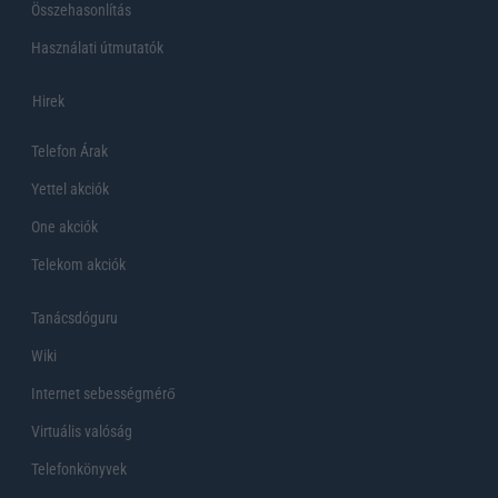
Összehasonlítás
Használati útmutatók
Hirek
Telefon Árak
Yettel akciók
One akciók
Telekom akciók
Tanácsdóguru
Wiki
Internet sebességmérő
Virtuális valóság
Telefonkönyvek