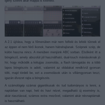
igény szerint akár mappa is kitehető.
A 2.1 újítása, hogy a főmenüben már nem felfelé és lefelé tűnnek el
az éppen el nem férő ikonok, hanem hátrahajlanak. Szépnek szép, de
külön haszna nincs. A menüben menjünk ABC sorban. Elsőként itt a
böngésző, amely abszolút jól használható, dual-touch mániásoknak jó
hír, hogy működik a kétujjas zoomolás, a flash támogatás és a több
lapos böngészés is adott, valamint az oldalakat rendkívül gyorsan
tölti, majd tördeli be, ezt a zoomolások után is villámgyorsan teszi,
igazán élvezet rajta a böngészés.
A számológép számai gigantikusak és tud tudományos is lenni, a
naptárban van napi, heti és havi nézet, megadható új esemény is,
akár riasztással, számos extra mezővel, valamint akár névnaptárnak
is használható.