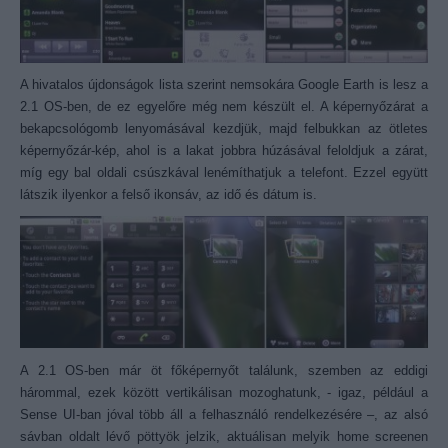
A hivatalos újdonságok lista szerint nemsokára Google Earth is lesz a
2.1 OS-ben, de ez egyelőre még nem készült el. A képernyőzárat a
bekapcsológomb lenyomásával kezdjük, majd felbukkan az ötletes
képernyőzár-kép, ahol is a lakat jobbra húzásával feloldjuk a zárat,
míg egy bal oldali csúszkával lenémíthatjuk a telefont. Ezzel együtt
látszik ilyenkor a felső ikonsáv, az idő és dátum is.
A 2.1 OS-ben már öt főképernyőt találunk, szemben az eddigi
hárommal, ezek között vertikálisan mozoghatunk, - igaz, például a
Sense UI-ban jóval több áll a felhasználó rendelkezésére –, az alsó
sávban oldalt lévő pöttyök jelzik, aktuálisan melyik home screenen