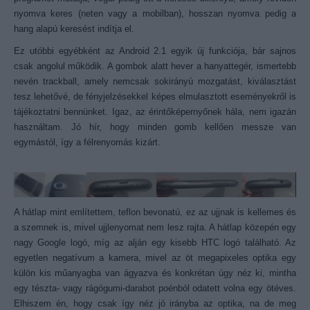
nyomva keres (neten vagy a mobilban), hosszan nyomva pedig a
hang alapú keresést indítja el.
Ez utóbbi egyébként az Android 2.1 egyik új funkciója, bár sajnos
csak angolul működik. A gombok alatt hever a hanyattegér, ismertebb
nevén trackball, amely nemcsak sokirányú mozgatást, kiválasztást
tesz lehetővé, de fényjelzésekkel képes elmulasztott eseményekről is
tájékoztatni bennünket. Igaz, az érintőképernyőnek hála, nem igazán
használtam. Jó hír, hogy minden gomb kellően messze van
egymástól, így a félrenyomás kizárt.
A hátlap mint említettem, teflon bevonatú, ez az ujjnak is kellemes és
a szemnek is, mivel ujjlenyomat nem lesz rajta. A hátlap közepén egy
nagy Google logó, míg az alján egy kisebb HTC logó található. Az
egyetlen negatívum a kamera, mivel az öt megapixeles optika egy
külön kis műanyagba van ágyazva és konkrétan úgy néz ki, mintha
egy tészta- vagy rágógumi-darabot poénból odatett volna egy ötéves.
Elhiszem én, hogy csak így néz jó irányba az optika, na de meg