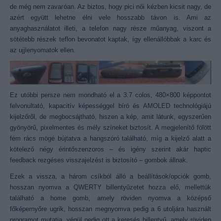
de még nem zavaróan. Az biztos, hogy pici női kézben kicsit nagy, de
azért együtt lehetne élni vele hosszabb távon is. Ami az
anyaghasználatot illeti, a telefon nagy része műanyag, viszont a
sötétebb részek teflon bevonatot kaptak, így ellenállóbbak a karc és
az ujjlenyomatok ellen.
Ez utóbbi persze nem mondható el a 3.7 colos, 480×800 képpontot
felvonultató, kapacitív képességgel bíró és AMOLED technológiájú
kijelzőről, de megbocsájtható, hiszen a kép, amit látunk, egyszerűen
gyönyörű, pixelmentes és mély színeket biztosít. A megjelenítő fölött
fém rács mögé bújtatva a hangszóró található, míg a kijelző alatt a
kötelező négy érintőszenzoros – és igény szerint akár haptic
feedback rezgéses visszajelzést is biztosító – gombok állnak.
Ezek a vissza, a három csíkból álló a beállítások/opciók gomb,
hosszan nyomva a QWERTY billentyűzetet hozza elő, mellettük
található a home gomb, amely röviden nyomva a középső
főképernyőre ugrik, hosszan megnyomva pedig a 6 utoljára használt
programot mutatja, végül pedig ott a keresés billentyű, amely röviden