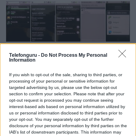
A kamera 5 megapixeles, autofókuszos változat, amelyhez egy 1
Telefonguru -
Do Not Process My Personal
LED-es mobilfény is társul. A képbeállítási lehetőségek kissé
Information
egyszerűek, van be-kikapcsolható és automata vaku, fehéregyensúly-
állítás, színeffekt, képméret, minőség és autofókusz be-kikapcsolás.
If you wish to opt-out of the sale, sharing to third parties, or
A képeken kívül persze videó rögzítésére is képes a Nexus One,
processing of your personal or sensitive information for
720×480 képpont legnagyobb felbontásban és maximum 20 képkocka
targeted advertising by us, please use the below opt-out
per másodperc rögzítési értékkel.
section to confirm your selection. Please note that after your
Érdekes, hogy maximum félórás videót vehetünk fel. A Nexus One
opt-out request is processed you may continue seeing
kamerája ugyan nem készít világbajnok minőségű fotókat, de igenis
interest-based ads based on personal information utilized by
jól használható képeket lehet vele lőni, amelyek jó minőségűek
us or personal information disclosed to third parties prior to
lesznek, köszönhetően az erős zajszűrésnek.
your opt-out. You may separately opt-out of the further
disclosure of your personal information by third parties on the
IAB’s list of downstream participants. This information may