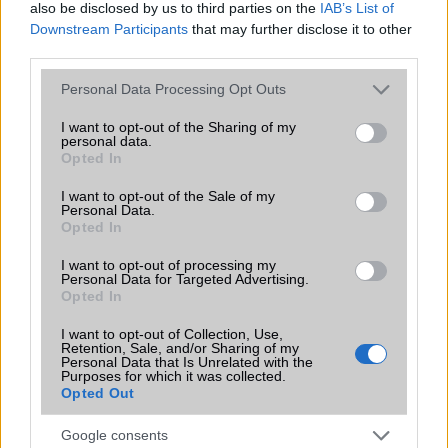
also be disclosed by us to third parties on the
IAB’s List of
Downstream Participants
that may further disclose it to other
third parties.
Please note that this website/app uses one or more Google
Personal Data Processing Opt Outs
services and may gather and store information including but
not limited to your visit or usage behaviour. You may click to
I want to opt-out of the Sharing of my
personal data.
grant or deny consent to Google and its third-party tags to
Opted In
use your data for below specified purposes in below Google
consent section.
I want to opt-out of the Sale of my
Personal Data.
Opted In
A Car Home nevű programot leginkább vezetés közben célszerű
I want to opt-out of processing my
használni – bár akkor elméletileg egyáltalán nem lenne szabad a
Personal Data for Targeted Advertising.
Opted In
vezetőnek nyomkodni a mobilt ugyebár -, megtalálható itt hang alapú
keresés, a navigáció, a hozzá tartozó térképek, a névjegyzék és az
I want to opt-out of Collection, Use,
általános kereső. A virtuális gombok igen nagyok, könnyen kezelhető
Retention, Sale, and/or Sharing of my
Personal Data that Is Unrelated with the
az alkalmazás.
Purposes for which it was collected.
Opted Out
Az óra menüpont nemcsak nagyban mutatja az időt és a dátumot, de
az aktuális városnévről és az ottani időjárásról is tájékoztat
Google consents
bennünket. Alul füles megoldással választhatjuk ki az ébresztőt,