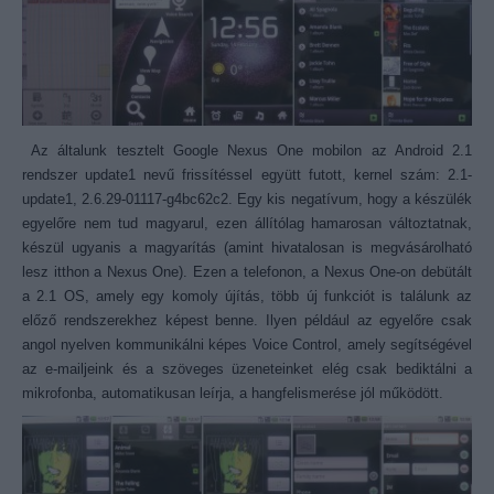
Az általunk tesztelt Google Nexus One mobilon az Android 2.1
rendszer update1 nevű frissítéssel együtt futott, kernel szám: 2.1-
update1, 2.6.29-01117-g4bc62c2. Egy kis negatívum, hogy a készülék
egyelőre nem tud magyarul, ezen állítólag hamarosan változtatnak,
készül ugyanis a magyarítás (amint hivatalosan is megvásárolható
lesz itthon a Nexus One). Ezen a telefonon, a Nexus One-on debütált
a 2.1 OS, amely egy komoly újítás, több új funkciót is találunk az
előző rendszerekhez képest benne. Ilyen például az egyelőre csak
angol nyelven kommunikálni képes Voice Control, amely segítségével
az e-mailjeink és a szöveges üzeneteinket elég csak bediktálni a
mikrofonba, automatikusan leírja, a hangfelismerése jól működött.