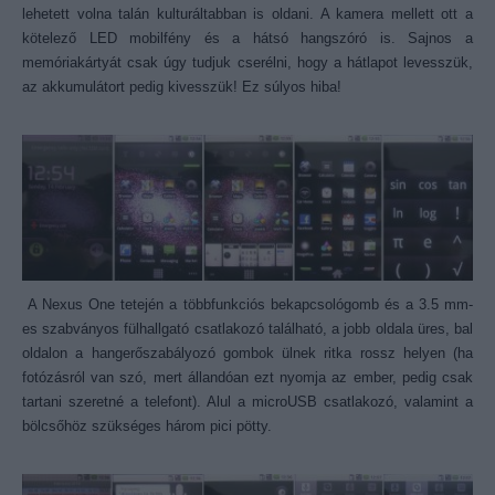
lehetett volna talán kulturáltabban is oldani. A kamera mellett ott a
kötelező LED mobilfény és a hátsó hangszóró is. Sajnos a
memóriakártyát csak úgy tudjuk cserélni, hogy a hátlapot levesszük,
az akkumulátort pedig kivesszük! Ez súlyos hiba!
A Nexus One tetején a többfunkciós bekapcsológomb és a 3.5 mm-
es szabványos fülhallgató csatlakozó található, a jobb oldala üres, bal
oldalon a hangerőszabályozó gombok ülnek ritka rossz helyen (ha
fotózásról van szó, mert állandóan ezt nyomja az ember, pedig csak
tartani szeretné a telefont). Alul a microUSB csatlakozó, valamint a
bölcsőhöz szükséges három pici pötty.