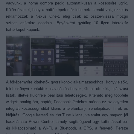
vagyunk, a home gombra pedig automatikusan a középsőre ugrik.
Külön élvezet, hogy a háttérképek már lehetnek interaktívak, ezzel is
reklámozzák a Nexus One-t, elég csak az össze-vissza mozgó
színes csíkokra gondolni. Egyébként gyárilag 10 ilyen interaktív
háttérképet kapunk.
A főképernyőre kitehetők gyorsikonok alkalmazásokhoz, könyvjelzők,
telefonkönyvi kontaktok, navigációs helyek, Gmail címkék, lejátszási
listák, illetve különféle beállítási lehetőségek. Kitehető még többféle
widget: analóg óra, naptár, Facebook (érdekes módon ez az egyetlen
integrált közösségi oldal kliens a telefonban), zenelejátszó, hírek és
időjárás, Google kereső és YouTube kliens, valamint egy nagyon jól
használható Power Control, amely segítségével egy kattintással be-
és kikapcsolható a Wi-Fi, a Bluetooth, a GPS, a fényerő. Persze