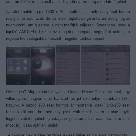
adattárolóként is használhatjuk, így könnyítve meg az adatmásolást.
Az akkumulátor egy 1400 mAh-s változat, amely nagyjából három
napig bírja szuflával, de az első napokban garantáltan addig fogjuk
nyomkodni, amíg estére le nem merítjük teljesen. Szerencse, hogy a
kijelző AMOLED, hiszen ez rengeteg energiát megspórol nekünk a
régebbi technológiákkal készült megjelenítőkhöz képest.
Összegés? Alig valami hiányzik a Google Nexus One mobiljából, egy
villámgyors, nagyon erős hardvert és jól személyre szabható OS-t
kapunk. A kezdő 180 ezer forintos ár mostanra „csak” 140-150 ezer
forint körül van, ha még egy picit esik majd, akkor a piac egyik
legjobb vételét jelenti (vastagabb pénztárcájúak számára akár már
most is). Csak ajánlani tudjuk!
A Google Nexus One teszthez a készüléket az
XXL GSM
biztosította,