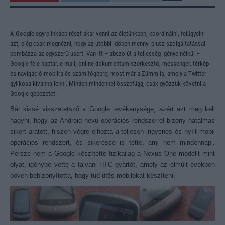
A Google egyre inkább részt akar venni az életünkben, koordinálni, felügyelni
azt, elég csak megnézni, hogy az utóbbi időben mennyi plusz szolgáltatással
bombázza az egyszerű usert. Van itt – abszolút a teljesség igénye nélkül –
Google-féle naptár, e-mail, online dokumentum-szerkesztő, messenger, térkép
és navigáció mobilra és számítógépre, most már a Zümm is, amely a Twitter
gyilkosa kívánna lenni. Minden mindennel összefügg, csak győzzük követni a
Google-gépezetet.
Bár kissé visszatetsző a Google tevékenysége, azért azt meg kell
hagyni, hogy az Android nevű operációs rendszerrel bizony hatalmas
sikert aratott, hiszen végre elhozta a teljesen ingyenes és nyílt mobil
operációs rendszert, és sikeressé is tette, ami nem mindennapi.
Persze nem a Google készítette fizikailag a Nexus One modellt mint
olyat, igénybe vette a tajvani HTC gyártót, amely az elmúlt években
bőven bebizonyította, hogy tud ütős mobilokat készíteni.