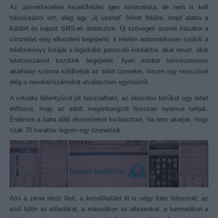
Az üzenetkezelési kezelőfelület igen minimalista, de nem is kell
túlcsicsázni ezt, elég egy „új üzenet” felirat felülre, majd alatta a
küldött és kapott SMS-ek ömlesztve. Új szöveges üzenet írásakor a
címzettet elég elkezdeni begépelni, a telefon automatikusan szűkíti a
telefonkönyv listáját a leginkább passzoló kontaktra, akár nevet, akár
telefonszámot kezdünk begépelni. Ilyen módon természetesen
akárhány számra küldhetjük az adott üzenetet, hiszen egy vesszővel
elég a neveket/számokat elválasztani egymástól.
A virtuális billentyűzet jól használható, az ékezetes betűket úgy lehet
előhozni, hogy az adott magánhangzót hosszan nyomva tartjuk.
Érdemes a balra dőlő ékezetűeket kiválasztani, ha nem akarjuk, hogy
csak 70 karakter legyen egy üzenetünk.
Ami a zenei részt illeti, a kezelőfelület itt is négy fülre felosztott, az
első fülön az előadókat, a másodikon az albumokat, a harmadikon a