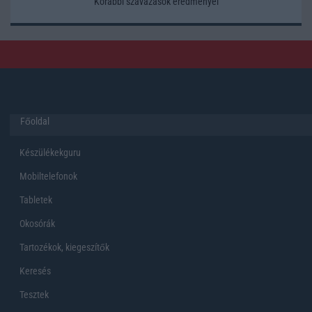
Korábbi szavazások eredményei
Főoldal
Készülékekguru
Mobiltelefonok
Tabletek
Okosórák
Tartozékok, kiegeszítők
Keresés
Tesztek