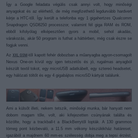
Így a Google feladata végülis csak annyi volt, hogy minőségi
anyagokat és az elérhető, de még megfizethető legdurvább hardvert
kérje a HTC-től. Így került a telefonba egy 1 gigahertzes Qualcomm
Snapdragon QSD8250 processzor, valamint fél giga RAM és ROM,
ebből kifolyólag elképesztően gyors a mobil, sehol akadás,
várakozás, akár 50 program is futhat a háttérben, még csak észre se
fogjuk venni.
Az
XXL GSM
-től kapott fehér dobozban a műanyagba agyon-csomagolt
Nexus One-on kívül egy igen tetszetős és jó, rugalmas anyagból
készült textil tokot, egy microUSB adatkábelt, egy sztereó headsetet,
egy hálózati töltőt és egy 4 gigabájtos microSD kártyát találunk.
Ami a külsőt illeti, nekem tetszik, minőségi munka, bár hanyatt nem
dobom magam tőle, volt, aki kifejezetten csúnyának találta és
közölte, hogy a trackball-t a BlackBerrytől lopták. A 130 grammos
tömeg pont kézbevaló, a 11.5 mm vékony készülékház határeset,
igazából a majdnem 60 mm-es szélesség dobja meg a tepsi érzést,