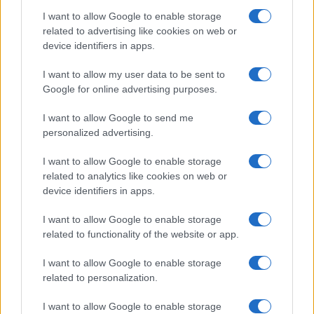
amelyből több is megadható, de van slideshow a kameraképekből
I want to allow Google to enable storage
(például a dokkolóra tett mobil kijelzőjén merengeni biztos jó lehet -
related to advertising like cookies on web or
alapon), valamint hozzáférhetünk a zenéinkhez is.
device identifiers in apps.
I want to allow my user data to be sent to
Google for online advertising purposes.
I want to allow Google to send me
personalized advertising.
A névjegyzék gyakorlatilag megtölthetetlen, mivel a dinamikus
I want to allow Google to enable storage
related to analytics like cookies on web or
memóriából foglalja a helyet. A keresés és a csúszkás böngészés
device identifiers in apps.
első osztályú, bármelyik kontakt kihelyezhető főképernyőre (itt egy
kis saját menüben kérdezi meg a telefon, hogy hívni óhajtjuk a
I want to allow Google to enable storage
kontaktot, esetleg e-mailt vagy SMS-t írnánk-e neki), a Facebook-ból
related to functionality of the website or app.
szintén csak egy kattintás az adatok importálása, ahogy a beállított
Gmail fiókot is azonnal szinkronizálja. Egy-egy kontakthoz rengeteg
I want to allow Google to enable storage
plusz információt adhatunk meg.
related to personalization.
Érdekességképp: csak névből vagy nyolcat, születésnapot,
I want to allow Google to enable storage
céginformációkat, telefonszámokat, instant messenger azonosítót,