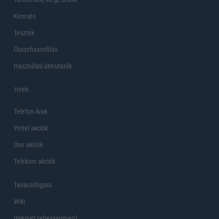
Keresés
Tesztek
Összehasonlítás
Használati útmutatók
Hirek
Telefon Árak
Yettel akciók
One akciók
Telekom akciók
Tanácsdóguru
Wiki
Internet sebességmérő