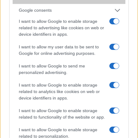
Elfogadom az
Adatvédelmi és Adatkezelési Tájékoztatót
Ezt a
Google consents
webhelyet a reCAPTCHA védi. A Google
adatvédelmi irányelve
és a
szolgáltatási feltételek
érvényesek.
I want to allow Google to enable storage
related to advertising like cookies on web or
device identifiers in apps.
Korábbi hírlevelek
I want to allow my user data to be sent to
Google for online advertising purposes.
SZAVAZÁS
I want to allow Google to send me
Megérné Önnek telefont váltani csak azért, mert az új modell dupla alap
personalized advertising.
tárhellyel érkezik?
I want to allow Google to enable storage
related to analytics like cookies on web or
Igen, a tárhely nagyon fontos
device identifiers in apps.
Talán, ha más fejlesztések is vannak
I want to allow Google to enable storage
related to functionality of the website or app.
Nem, nekem a mostani tárhely is elég
I want to allow Google to enable storage
Inkább felhőben tárolok mindent
related to personalization.