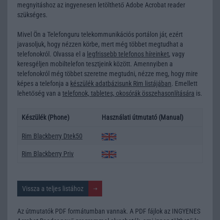
megnyitáshoz az ingyenesen letölthető Adobe Acrobat reader
szükséges.
Mivel Ön a Telefonguru telekommunikációs portálon jár, ezért
javasoljuk, hogy nézzen körbe, mert még többet megtudhat a
telefonokról. Olvassa el a
legfrissebb telefonos híreinket
, vagy
keresgéljen
mobiltelefon tesztjeink
között. Amennyiben a
telefonokról még többet szeretne megtudni, nézze meg, hogy mire
képes a telefonja a
készülék adatbázisunk Rim listájában
. Emellett
lehetőség van a
telefonok, tabletes, okosórák összehasonlítására
is.
Készülék (Phone)
Használati útmutató (Manual)
Rim Blackberry Dtek50
Rim Blackberry Priv
Vissza a teljes listához
Az útmutatók PDF formátumban vannak. A PDF fájlok az INGYENES