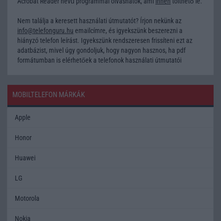
Acrobat Reader nevű programmal olvashatók, ami
innen
tölthető le.
Nem találja a keresett használati útmutatót? Írjon nekünk az
info@telefonguru.hu
emailcímre, és igyekszünk beszerezni a
hiányzó telefon leírást. Igyekszünk rendszeresen frissíteni ezt az
adatbázist, mivel úgy gondoljuk, hogy nagyon hasznos, ha pdf
formátumban is elérhetőek a telefonok használati útmutatói
MOBILTELEFON MÁRKÁK
Apple
Honor
Huawei
LG
Motorola
Nokia