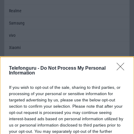
Realme
Samsung
vivo
Xiaomi
ZTE
Telefonguru -
Do Not Process My Personal
Összes márka
Information
If you wish to opt-out of the sale, sharing to third parties, or
Mennyibe kerül
processing of your personal or sensitive information for
targeted advertising by us, please use the below opt-out
Keressen a telefonboltok ajánlatai között!
section to confirm your selection. Please note that after your
opt-out request is processed you may continue seeing
interest-based ads based on personal information utilized by
us or personal information disclosed to third parties prior to
your opt-out. You may separately opt-out of the further