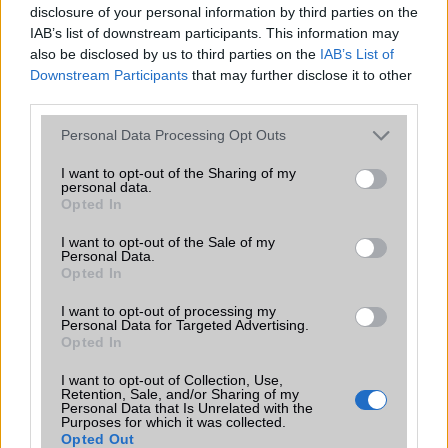
disclosure of your personal information by third parties on the
IAB’s list of downstream participants. This information may
also be disclosed by us to third parties on the
IAB’s List of
TELEFONOK GYORSLISTA
Downstream Participants
that may further disclose it to other
third parties.
Márka :
Please note that this website/app uses one or more Google
Personal Data Processing Opt Outs
services and may gather and store information including but
not limited to your visit or usage behaviour. You may click to
I want to opt-out of the Sharing of my
Tipus :
personal data.
grant or deny consent to Google and its third-party tags to
Opted In
use your data for below specified purposes in below Google
consent section.
I want to opt-out of the Sale of my
Personal Data.
Opted In
I want to opt-out of processing my
Personal Data for Targeted Advertising.
Opted In
HÍRLEVÉL
I want to opt-out of Collection, Use,
Retention, Sale, and/or Sharing of my
Feliratkozás a Telefonguru ingyenes hírlevelére
Personal Data that Is Unrelated with the
Purposes for which it was collected.
OK
Opted Out