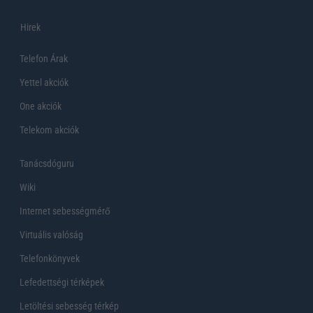
Hirek
Telefon Árak
Yettel akciók
One akciók
Telekom akciók
Tanácsdóguru
Wiki
Internet sebességmérő
Virtuális valóság
Telefonkönyvek
Lefedettségi térképek
Letöltési sebesség térkép