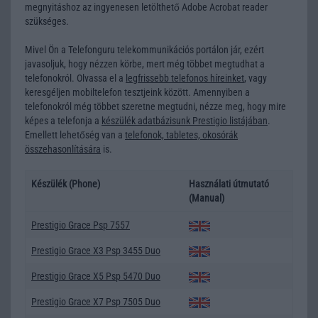
megnyitáshoz az ingyenesen letölthető Adobe Acrobat reader
szükséges.
Mivel Ön a Telefonguru telekommunikációs portálon jár, ezért
javasoljuk, hogy nézzen körbe, mert még többet megtudhat a
telefonokról. Olvassa el a
legfrissebb telefonos híreinket
, vagy
keresgéljen
mobiltelefon tesztjeink
között. Amennyiben a
telefonokról még többet szeretne megtudni, nézze meg, hogy mire
képes a telefonja a
készülék adatbázisunk Prestigio listájában
.
Emellett lehetőség van a
telefonok, tabletes, okosórák
összehasonlítására
is.
Készülék (Phone)
Használati útmutató
(Manual)
Prestigio Grace Psp 7557
Prestigio Grace X3 Psp 3455 Duo
Prestigio Grace X5 Psp 5470 Duo
Prestigio Grace X7 Psp 7505 Duo