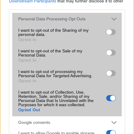
Downstream Participants
that may further disclose it to other
third parties.
MOBILTELEFON MÁRKÁK
Please note that this website/app uses one or more Google
Personal Data Processing Opt Outs
services and may gather and store information including but
Apple
not limited to your visit or usage behaviour. You may click to
I want to opt-out of the Sharing of my
personal data.
grant or deny consent to Google and its third-party tags to
Opted In
Honor
use your data for below specified purposes in below Google
consent section.
I want to opt-out of the Sale of my
Huawei
Personal Data.
Opted In
LG
I want to opt-out of processing my
Personal Data for Targeted Advertising.
Motorola
Opted In
Nokia
I want to opt-out of Collection, Use,
Retention, Sale, and/or Sharing of my
Personal Data that Is Unrelated with the
Realme
Purposes for which it was collected.
Opted Out
Samsung
Google consents
Vivo
I want to allow Google to enable storage