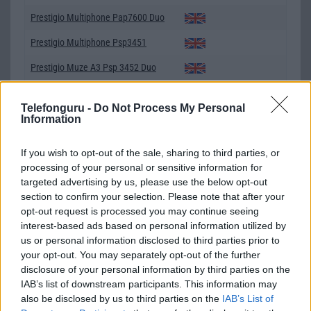
Prestigio Multiphone Pap7600 Duo
Prestigio Multiphone Psp3451
Prestigio Muze A3 Psp 3452 Duo
Prestigio Psp 8400 Duo
Telefonguru -
Do Not Process My Personal
Prestigio Wize A3 Psp 3453 Duo
Information
If you wish to opt-out of the sale, sharing to third parties, or
Vissza a teljes listához
processing of your personal or sensitive information for
targeted advertising by us, please use the below opt-out
section to confirm your selection. Please note that after your
Az útmutatók PDF formátumban vannak. A PDF fájlok az INGYENES
opt-out request is processed you may continue seeing
Acrobat Reader nevű programmal olvashatók, ami
innen
tölthető le.
interest-based ads based on personal information utilized by
us or personal information disclosed to third parties prior to
Nem találja a keresett használati útmutatót? Írjon nekünk az
info@telefonguru.hu
emailcímre, és igyekszünk beszerezni a
your opt-out. You may separately opt-out of the further
hiányzó telefon leírást. Igyekszünk rendszeresen frissíteni ezt az
disclosure of your personal information by third parties on the
adatbázist, mivel úgy gondoljuk, hogy nagyon hasznos, ha pdf
IAB’s list of downstream participants. This information may
formátumban is elérhetőek a telefonok használati útmutatói
also be disclosed by us to third parties on the
IAB’s List of