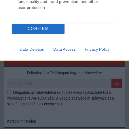
functionality and fraud prevention, and other
user protection.
Tipus :
CONFIRM
Data Deletion
Data Access
Privacy Policy
HÍRLEVÉL
Feliratkozás a Telefonguru ingyenes hírlevelére
OK
Elfogadom az
Adatvédelmi és Adatkezelési Tájékoztatót
Ezt a
webhelyet a reCAPTCHA védi. A Google
adatvédelmi irányelve
és a
szolgáltatási feltételek
érvényesek.
Korábbi hírlevelek