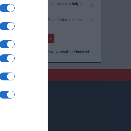
Nem, nekem a mostani tárhely is
elég
Inkább felhőben tárolok mindent
Korábbi szavazások eredményei
Kövessen minket!