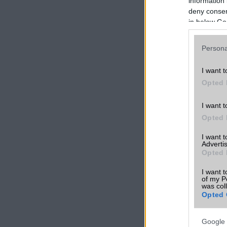
information 
deny consent
in below Go
Persona
I want t
Opted 
I want t
Opted 
I want 
Advertis
Opted 
I want t
of my P
was col
Opted 
Google 