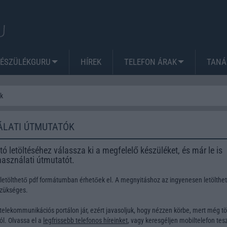
KÉSZÜLÉKGURU
HÍREK
TELEFON ÁRAK
TANÁ
ók
ÁLATI ÚTMUTATÓK
ó letöltéséhez válassza ki a megfelelő készüléket, és már le is
 használati útmutatót.
 letölthető pdf formátumban érhetőek el. A megnyitáshoz az ingyenesen letölthe
szükséges.
telekommunikációs portálon jár, ezért javasoljuk, hogy nézzen körbe, mert még t
l. Olvassa el a
legfrissebb telefonos híreinket
, vagy keresgéljen
mobiltelefon tesz