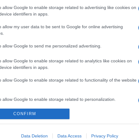
o allow Google to enable storage related to advertising like cookies on
evice identifiers in apps.
o allow my user data to be sent to Google for online advertising
s.
to allow Google to send me personalized advertising.
o allow Google to enable storage related to analytics like cookies on
evice identifiers in apps.
o allow Google to enable storage related to functionality of the website
o allow Google to enable storage related to personalization.
Telefon Árak
Tanácsdóguru
UjesHasznaltGSM
CONFIRM
o allow Google to enable storage related to security, including
Yettel akciók
Wiki
cation functionality and fraud prevention, and other user protection.
One akciók
Internet sebességmérő
Data Deletion
Data Access
Privacy Policy