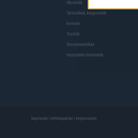
Okosórák
Tartozékok, kiegeszítők
Keresés
Tesztek
Összehasonlítás
Használati útmutatók
kapcsolat
|
médiaajánlat
|
impresszum