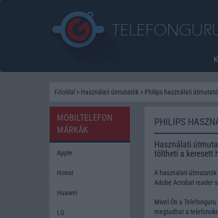
Főoldal
>
Használati útmutatók
>
Philips használati útmutat
MOBILTELEFON
PHILIPS HASZN
MÁRKÁK
Használati útmutat
töltheti a keresett
Apple
Honor
A használati útmutatók
Adobe Acrobat reader 
Huawei
Mivel Ön a Telefonguru 
megtudhat a telefonokró
LG