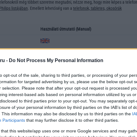
elefonokról még többet szeretne megtudni, nézze meg, hogy mire képes a telefon
hilips listájában
. Emellett lehetőség van a
telefonok, tabletes, okosórák
Használati útmutató (Manual)
ru -
Do Not Process My Personal Information
z
to opt-out of the sale, sharing to third parties, or processing of your per
átumban vannak. A PDF fájlok az INGYENES Acrobat Reader nevű programmal
formation for targeted advertising by us, please use the below opt-out s
ölthető le.
r selection. Please note that after your opt-out request is processed y
eing interest-based ads based on personal information utilized by us or
használati útmutatót? Írjon nekünk az
info@telefonguru.hu
emailcímre, és igyeks
disclosed to third parties prior to your opt-out. You may separately opt-
efon leírást. Igyekszünk rendszeresen frissíteni ezt az adatbázist, mivel úgy gond
losure of your personal information by third parties on the IAB’s list of
a pdf formátumban is elérhetőek a telefonok használati útmutatói
. This information may also be disclosed by us to third parties on the
IA
Participants
that may further disclose it to other third parties.
 that this website/app uses one or more Google services and may gath