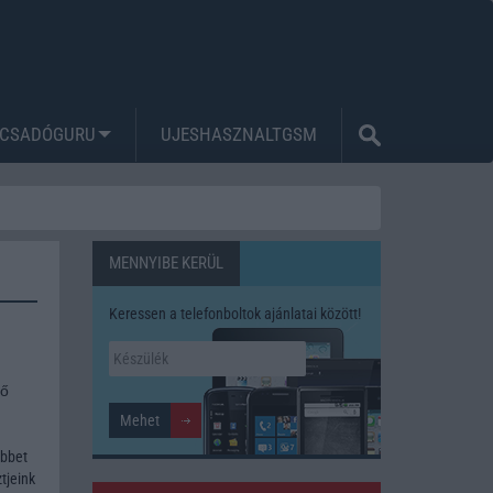
CSADÓGURU
UJESHASZNALTGSM
MENNYIBE KERÜL
Keressen a telefonboltok ajánlatai között!
tő
öbbet
tjeink