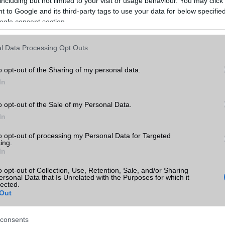
including but not limited to your visit or usage behaviour. You may click 
 to Google and its third-party tags to use your data for below specifi
ogle consent section.
l Data Processing Opt Outs
o opt-out of the Sharing of my personal data.
In
o opt-out of the Sale of my Personal Data.
In
to opt-out of processing my Personal Data for Targeted
ing.
In
o opt-out of Collection, Use, Retention, Sale, and/or Sharing
ersonal Data that Is Unrelated with the Purposes for which it
lected.
Out
consents