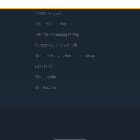
Telekom akciók
Virtuális valóság
Telefonkönyvek
Lefedettségi térképek
Letöltési sebesség térkép
Nemzetközi hívószámok
Mobiltelefon védelem és biztonság
Kapcsolat
Médiaajánlat
Impresszum