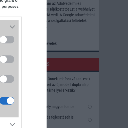
to grant or
Elfogadom az
Adatvédelmi és
ed purposes
Adatkezelési Tájékoztatót
Ezt a webhelyet
a reCAPTCHA védi. A Google
adatvédelmi
irányelve
és a
szolgáltatási feltételek
érvényesek.
Korábbi hírlevelek
SZAVAZÁS
Megérné Önnek telefont váltani csak
azért, mert az új modell dupla alap
tárhellyel érkezik?
Igen, a tárhely nagyon fontos
Talán, ha más fejlesztések is
vannak