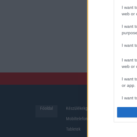
I want t
web or d
I want t
purpose
I want 
I want t
web or d
I want t
or app.
I want t
Főoldal
Készülékekguru
Hirek
I want t
Mobiltelefonok
authenti
Tabletek