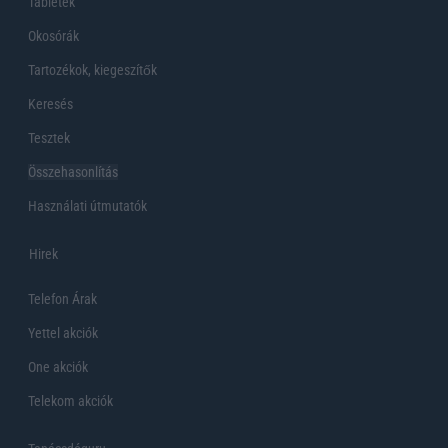
Tabletek
Okosórák
Tartozékok, kiegeszítők
Keresés
Tesztek
Összehasonlítás
Használati útmutatók
Hirek
Telefon Árak
Yettel akciók
One akciók
Telekom akciók