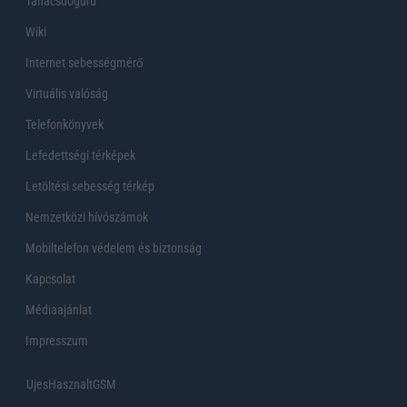
Tanácsdóguru
Wiki
Internet sebességmérő
Virtuális valóság
Telefonkönyvek
Lefedettségi térképek
Letöltési sebesség térkép
Nemzetközi hívószámok
Mobiltelefon védelem és biztonság
Kapcsolat
Médiaajánlat
Impresszum
UjesHasznaltGSM