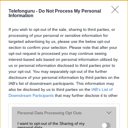
az operációs rendszer, a hardver, a kamera, az adatvédelem és a
kialakítás szempontjából döntő fontosságú lehet. Ezek a
Telefonguru -
Do Not Process My Personal
szempontok kritikusak ahhoz, hogy megtaláljuk azokat a
Information
mobiltelefonokat, amelyek megfelelnek az igényeinknek és
elvárásainknak.
If you wish to opt-out of the sale, sharing to third parties, or
processing of your personal or sensitive information for
Végül azt is fontos tudni, hogy a mobiltelefonok összehasonlítása
targeted advertising by us, please use the below opt-out
során minden felhasználó egyéni preferenciákkal rendelkezik, így a
section to confirm your selection. Please note that after your
választásuk eltérhet. Azonban azok, akik számára fontos a nagyobb
opt-out request is processed you may continue seeing
kijelző, hosszabb üzemidő, hatékony
interest-based ads based on personal information utilized by
us or personal information disclosed to third parties prior to
your opt-out. You may separately opt-out of the further
MOBILTELEFON MÁRKÁK
disclosure of your personal information by third parties on the
IAB’s list of downstream participants. This information may
Apple
also be disclosed by us to third parties on the
IAB’s List of
Downstream Participants
that may further disclose it to other
Honor
third parties.
Please note that this website/app uses one or more Google
Huawei
Personal Data Processing Opt Outs
services and may gather and store information including but
LG
not limited to your visit or usage behaviour. You may click to
I want to opt-out of the Sharing of my
personal data.