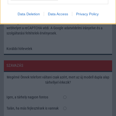
Feliratkozás a Telefonguru ingyenes hírlevelére
Data Deletion
Data Access
Privacy Policy
OK
Elfogadom az
Adatvédelmi és Adatkezelési Tájékoztatót
Ezt a
webhelyet a reCAPTCHA védi. A Google
adatvédelmi irányelve
és a
szolgáltatási feltételek
érvényesek.
Korábbi hírlevelek
SZAVAZÁS
Megérné Önnek telefont váltani csak azért, mert az új modell dupla alap
tárhellyel érkezik?
Igen, a tárhely nagyon fontos
Talán, ha más fejlesztések is vannak