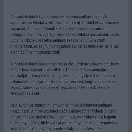
A mobiltelefonok kiválasztása és összehasonlítása az egyik
legfontosabb feladat azok számára, akik új készüléket szeretnének
vásárolni. A mobiltelefonok sokfélesége azonban számos
szempontot vonz magára, amikor két készüléket hasonlítunk össze.
Ebben a cikkben összehasonlítunk két szabadon választott
mobiltelefont, és segítünk megtalálni azokat az elemeket, amelyek
a döntésünket meghatározzák.
A mobiltelefonok összehasonlítása előtt érdemes átgondolni, hogy
mire is használnánk a készüléket. Ha elsősorban munkához
használjuk, akkor például fontos lehet a nagy kijelző és a hosszú
akkumulátor-élettartam. Ha pedig az érdekel, hogy a legújabb és
legjobb kamerával rendelkező készüléket szeretnéd, akkor az
kiválasztása a cél.
Az első fontos szempont, amikor két mobiltelefont hasonlítunk
össze, az ár. A mobiltelefonok széles árkategóriát fednek le, ezért
fontos, hogy az árakat összehasonlítsuk, és kiválasszuk a legjobb
értéket nyújtó készüléket. Az ár mellett figyelembe kell vennünk a
készülék belső hardverét, amely befolyásolja a készülék