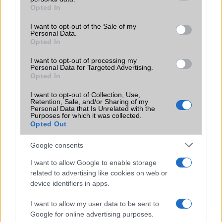
grant or deny consent to Google and its third-party tags to
Opted In
Motorola
use your data for below specified purposes in below Google
consent section.
I want to opt-out of the Sale of my
Nokia
Personal Data.
Opted In
Realme
I want to opt-out of processing my
Personal Data for Targeted Advertising.
Samsung
Opted In
Vivo
I want to opt-out of Collection, Use,
Retention, Sale, and/or Sharing of my
Personal Data that Is Unrelated with the
Xiaomi
Purposes for which it was collected.
Opted Out
ZTE
Google consents
Összes márka
I want to allow Google to enable storage
related to advertising like cookies on web or
device identifiers in apps.
Mennyibe kerül
I want to allow my user data to be sent to
Keressen a telefonboltok ajánlatai között!
Google for online advertising purposes.