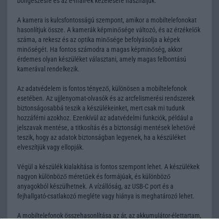
böngészésre és az e-mail-ek kezelésére használjuk.
A kamera is kulcsfontosságú szempont, amikor a mobiltelefonokat
hasonlítjuk össze. A kamerák képminősége változó, és az érzékelők
száma, a rekesz és az optika minősége befolyásolja a képek
minőségét. Ha fontos számodra a magas képminőség, akkor
érdemes olyan készüléket választani, amely magas felbontású
kamerával rendelkezik.
Az adatvédelem is fontos tényező, különösen a mobiltelefonok
esetében. Az ujjlenyomat-olvasók és az arcfelismerési rendszerek
biztonságosabbá teszik a készülékeinket, mert csak mi tudunk
hozzáférni azokhoz. Ezenkívül az adatvédelmi funkciók, például a
jelszavak mentése, a titkosítás és a biztonsági mentések lehetővé
teszik, hogy az adatok biztonságban legyenek, ha a készüléket
elveszítjük vagy ellopják.
Végül a készülék kialakítása is fontos szempont lehet. A készülékek
nagyon különböző méretűek és formájúak, és különböző
anyagokból készülhetnek. A vízállóság, az USB-C port és a
fejhallgató-csatlakozó megléte vagy hiánya is meghatározó lehet.
A mobiltelefonok összehasonlítása az ár, az akkumulátor-élettartam,