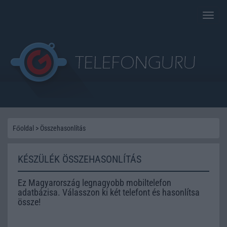
Toggle
naviga
Főoldal
>
Összehasonlítás
KÉSZÜLÉK ÖSSZEHASONLÍTÁS
Ez Magyarország legnagyobb mobiltelefon
adatbázisa. Válasszon ki két telefont és hasonlítsa
össze!