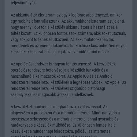
teljesítményét.
Az akkumulátor-élettartam az egyik legfontosabb tényező, amikor
egy mobiltelefont választunk. Az akkumulátor-élettartam azt jelenti,
hogy mennyi időt tölt a készülék akkumulátora a használat és a
töltés között. Ez különösen fontos azok számára, akik sokat utaznak,
vagy sok időt töltenek el útközben. Az akkumulátor-kapacitás
méretének és az energiatakarékos funkcióknak köszönhetően egyes
készülékek hosszabb ideig bírják az üzemidőt, mint mások.
Az operációs rendszer is nagyon fontos tényező. A készülékek
operációs rendszere befolyásolja a készülék funkcióit és a
használható alkalmazások körét. Az Apple iOS és az Android
rendszerrel rendelkező készülékek a legnépszerűbbek. Az Apple iOS
rendszerrel rendelkező készülékek szigorúbb biztonsági
szabályokkal és magasabb árakkal rendelkeznek.
A készülékek hardvere is meghatározó a választásnál. Az
alapvetően a processzor és a memória mérete. Minél nagyobb a
processzor sebessége és a memória mérete, annál gyorsabb és
hatékonyabb a készülék működése. Ez különösen fontos, ha a
készüléket a mindennapi feladatokra, például az internetes