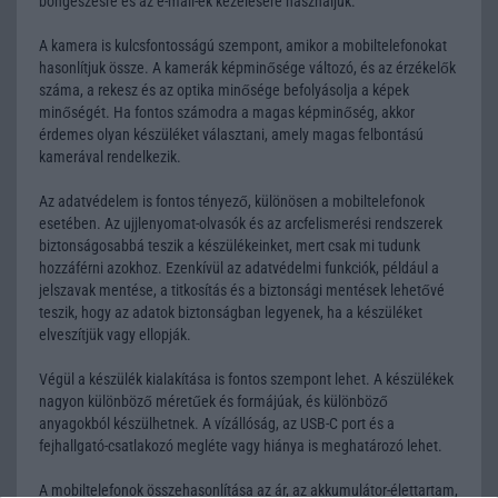
böngészésre és az e-mail-ek kezelésére használjuk.
A kamera is kulcsfontosságú szempont, amikor a mobiltelefonokat
hasonlítjuk össze. A kamerák képminősége változó, és az érzékelők
száma, a rekesz és az optika minősége befolyásolja a képek
minőségét. Ha fontos számodra a magas képminőség, akkor
érdemes olyan készüléket választani, amely magas felbontású
kamerával rendelkezik.
Az adatvédelem is fontos tényező, különösen a mobiltelefonok
esetében. Az ujjlenyomat-olvasók és az arcfelismerési rendszerek
biztonságosabbá teszik a készülékeinket, mert csak mi tudunk
hozzáférni azokhoz. Ezenkívül az adatvédelmi funkciók, például a
jelszavak mentése, a titkosítás és a biztonsági mentések lehetővé
teszik, hogy az adatok biztonságban legyenek, ha a készüléket
elveszítjük vagy ellopják.
Végül a készülék kialakítása is fontos szempont lehet. A készülékek
nagyon különböző méretűek és formájúak, és különböző
anyagokból készülhetnek. A vízállóság, az USB-C port és a
fejhallgató-csatlakozó megléte vagy hiánya is meghatározó lehet.
A mobiltelefonok összehasonlítása az ár, az akkumulátor-élettartam,