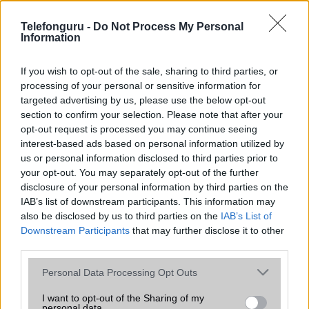
az operációs rendszer, a hardver, a kamera, az adatvédelem és a
kialakítás szempontjából döntő fontosságú lehet. Ezek a
Telefonguru -
Do Not Process My Personal
szempontok kritikusak ahhoz, hogy megtaláljuk azokat a
Information
mobiltelefonokat, amelyek megfelelnek az igényeinknek és
elvárásainknak.
If you wish to opt-out of the sale, sharing to third parties, or
processing of your personal or sensitive information for
Végül azt is fontos tudni, hogy a mobiltelefonok összehasonlítása
targeted advertising by us, please use the below opt-out
során minden felhasználó egyéni preferenciákkal rendelkezik, így a
section to confirm your selection. Please note that after your
választásuk eltérhet. Azonban azok, akik számára fontos a nagyobb
opt-out request is processed you may continue seeing
kijelző, hosszabb üzemidő, hatékony
interest-based ads based on personal information utilized by
us or personal information disclosed to third parties prior to
your opt-out. You may separately opt-out of the further
MOBILTELEFON MÁRKÁK
disclosure of your personal information by third parties on the
IAB’s list of downstream participants. This information may
Apple
also be disclosed by us to third parties on the
IAB’s List of
Downstream Participants
that may further disclose it to other
Honor
third parties.
Please note that this website/app uses one or more Google
Huawei
Personal Data Processing Opt Outs
services and may gather and store information including but
LG
not limited to your visit or usage behaviour. You may click to
I want to opt-out of the Sharing of my
personal data.