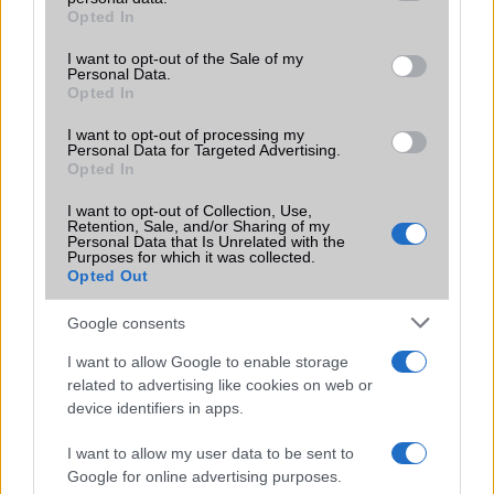
grant or deny consent to Google and its third-party tags to
Opted In
Motorola
use your data for below specified purposes in below Google
consent section.
I want to opt-out of the Sale of my
Nokia
Personal Data.
Opted In
Realme
I want to opt-out of processing my
Personal Data for Targeted Advertising.
Samsung
Opted In
Vivo
I want to opt-out of Collection, Use,
Retention, Sale, and/or Sharing of my
Personal Data that Is Unrelated with the
Xiaomi
Purposes for which it was collected.
Opted Out
ZTE
Google consents
Összes márka
I want to allow Google to enable storage
related to advertising like cookies on web or
device identifiers in apps.
Mennyibe kerül
I want to allow my user data to be sent to
Keressen a telefonboltok ajánlatai között!
Google for online advertising purposes.