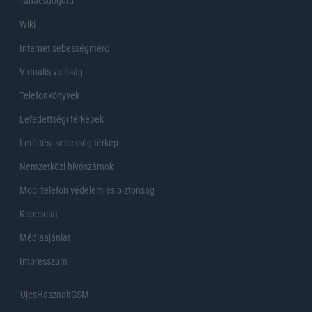
Tanácsdóguru
Wiki
Internet sebességmérő
Virtuális valóság
Telefonkönyvek
Lefedettségi térképek
Letöltési sebesség térkép
Nemzetközi hívószámok
Mobiltelefon védelem és biztonság
Kapcsolat
Médiaajánlat
Impresszum
UjesHasznaltGSM