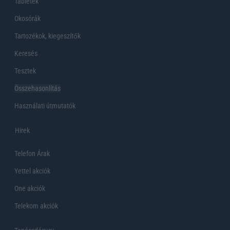
Tabletek
Okosórák
Tartozékok, kiegeszítők
Keresés
Tesztek
Összehasonlítás
Használati útmutatók
Hirek
Telefon Árak
Yettel akciók
One akciók
Telekom akciók