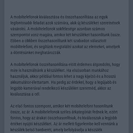
A mobiltelefonok kiválasztása és összehasonlítása az egyik
legfontosabb feladat azok számára, akik új készüléket szeretnének
vásárolni. A mobiltelefonok sokfélesége azonban számos
szempontot vonz magára, amikor két készüléket hasonlítunk össze.
Ebben a cikkben összehasonlítunk két szabadon választott
mobiltelefont, és segítünk megtalálni azokat az elemeket, amelyek
a döntésünket meghatározzák.
A mobiltelefonok összehasonlítása előtt érdemes átgondolni, hogy
mire is használnánk a készüléket. Ha elsősorban munkához
használjuk, akkor például fontos lehet a nagy kijelző és a hosszú
akkumulátor-élettartam. Ha pedig az érdekel, hogy a legújabb és
legjobb kamerával rendelkező készüléket szeretnéd, akkor az
kiválasztása a cél.
Az első fontos szempont, amikor két mobiltelefont hasonlítunk
össze, az ár. A mobiltelefonok széles árkategóriát fednek le, ezért
fontos, hogy az árakat összehasonlítsuk, és kiválasszuk a legjobb
értéket nyújtó készüléket. Az ár mellett figyelembe kell vennünk a
készülék belső hardverét, amely befolyásolja a készülék