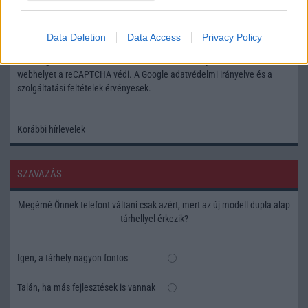
Feliratkozás a Telefonguru ingyenes hírlevelére
Data Deletion
Data Access
Privacy Policy
OK
Elfogadom az
Adatvédelmi és Adatkezelési Tájékoztatót
Ezt a
webhelyet a reCAPTCHA védi. A Google
adatvédelmi irányelve
és a
szolgáltatási feltételek
érvényesek.
Korábbi hírlevelek
SZAVAZÁS
Megérné Önnek telefont váltani csak azért, mert az új modell dupla alap
tárhellyel érkezik?
Igen, a tárhely nagyon fontos
Talán, ha más fejlesztések is vannak