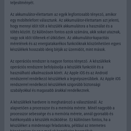
teljesítményét.
Az akkumulátor-élettartam az egyik legfontosabb tényező, amikor
egy mobiltelefont választunk. Az akkumulátor-élettartam azt jelenti,
hogy mennyi időt tölt a készülék akkumulátora a használat és a
töltés között. Ez különösen fontos azok számára, akik sokat utaznak,
vagy sok időt töltenek el útközben. Az akkumulátor-kapacitás
méretének és az energiatakarékos funkcióknak köszönhetően egyes
készülékek hosszabb ideig bírják az üzemidőt, mint mások.
Az operációs rendszer is nagyon fontos tényező. A készülékek
operációs rendszere befolyásolja a készülék funkcióit és a
használható alkalmazások körét. Az Apple iOS és az Android
rendszerrel rendelkező készülékek a legnépszerűbbek. Az Apple iOS
rendszerrel rendelkező készülékek szigorúbb biztonsági
szabályokkal és magasabb árakkal rendelkeznek.
A készülékek hardvere is meghatározó a választásnál. Az
alapvetően a processzor és a memória mérete. Minél nagyobb a
processzor sebessége és a memória mérete, annál gyorsabb és
hatékonyabb a készülék működése. Ez különösen fontos, ha a
készüléket a mindennapi feladatokra, például az internetes