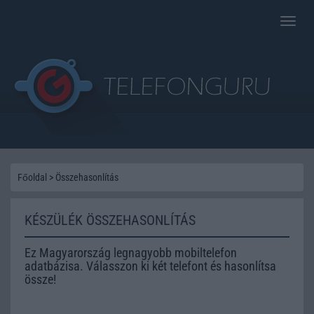
Toggle
naviga
Főoldal
>
Összehasonlítás
KÉSZÜLÉK ÖSSZEHASONLÍTÁS
Ez Magyarország legnagyobb mobiltelefon
adatbázisa. Válasszon ki két telefont és hasonlítsa
össze!