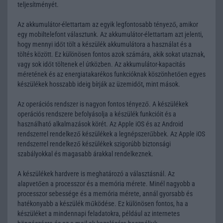
teljesítményét.
Az akkumulátor-élettartam az egyik legfontosabb tényező, amikor
egy mobiltelefont választunk. Az akkumulátor-élettartam azt jelenti,
hogy mennyi időt tölt a készülék akkumulátora a használat és a
töltés között. Ez különösen fontos azok számára, akik sokat utaznak,
vagy sok időt töltenek el útközben. Az akkumulátor-kapacitás
méretének és az energiatakarékos funkcióknak köszönhetően egyes
készülékek hosszabb ideig bírják az üzemidőt, mint mások.
Az operációs rendszer is nagyon fontos tényező. A készülékek
operációs rendszere befolyásolja a készülék funkcióit és a
használható alkalmazások körét. Az Apple iOS és az Android
rendszerrel rendelkező készülékek a legnépszerűbbek. Az Apple iOS
rendszerrel rendelkező készülékek szigorúbb biztonsági
szabályokkal és magasabb árakkal rendelkeznek.
A készülékek hardvere is meghatározó a választásnál. Az
alapvetően a processzor és a memória mérete. Minél nagyobb a
processzor sebessége és a memória mérete, annál gyorsabb és
hatékonyabb a készülék működése. Ez különösen fontos, ha a
készüléket a mindennapi feladatokra, például az internetes