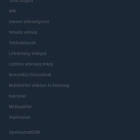
Tanácsdóguru
Wiki
Internet sebességmérő
Virtuális valóság
Telefonkönyvek
Lefedettségi térképek
Letöltési sebesség térkép
Nemzetközi hívószámok
Mobiltelefon védelem és biztonság
Kapcsolat
Médiaajánlat
Impresszum
UjesHasznaltGSM