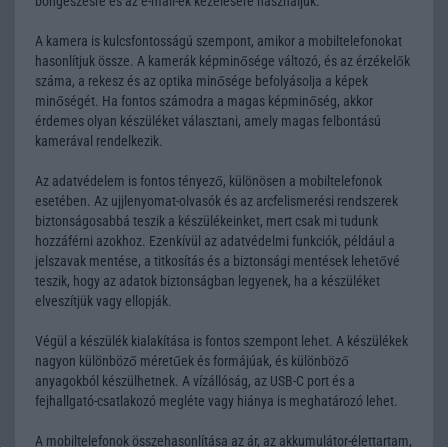
böngészésre és az e-mail-ek kezelésére használjuk.
A kamera is kulcsfontosságú szempont, amikor a mobiltelefonokat
hasonlítjuk össze. A kamerák képminősége változó, és az érzékelők
száma, a rekesz és az optika minősége befolyásolja a képek
minőségét. Ha fontos számodra a magas képminőség, akkor
érdemes olyan készüléket választani, amely magas felbontású
kamerával rendelkezik.
Az adatvédelem is fontos tényező, különösen a mobiltelefonok
esetében. Az ujjlenyomat-olvasók és az arcfelismerési rendszerek
biztonságosabbá teszik a készülékeinket, mert csak mi tudunk
hozzáférni azokhoz. Ezenkívül az adatvédelmi funkciók, például a
jelszavak mentése, a titkosítás és a biztonsági mentések lehetővé
teszik, hogy az adatok biztonságban legyenek, ha a készüléket
elveszítjük vagy ellopják.
Végül a készülék kialakítása is fontos szempont lehet. A készülékek
nagyon különböző méretűek és formájúak, és különböző
anyagokból készülhetnek. A vízállóság, az USB-C port és a
fejhallgató-csatlakozó megléte vagy hiánya is meghatározó lehet.
A mobiltelefonok összehasonlítása az ár, az akkumulátor-élettartam,