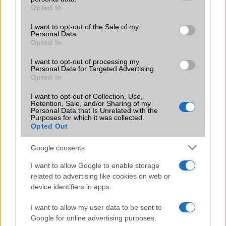
grant or deny consent to Google and its third-party tags to
Opted In
Motorola
use your data for below specified purposes in below Google
consent section.
I want to opt-out of the Sale of my
Nokia
Personal Data.
Opted In
Realme
I want to opt-out of processing my
Personal Data for Targeted Advertising.
Samsung
Opted In
vivo
I want to opt-out of Collection, Use,
Retention, Sale, and/or Sharing of my
Personal Data that Is Unrelated with the
Xiaomi
Purposes for which it was collected.
Opted Out
ZTE
Google consents
Összes márka
I want to allow Google to enable storage
related to advertising like cookies on web or
device identifiers in apps.
Mennyibe kerül
I want to allow my user data to be sent to
Keressen a telefonboltok ajánlatai között!
Google for online advertising purposes.