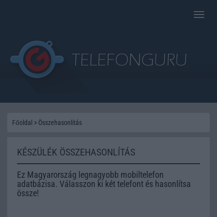
Toggle
naviga
Főoldal
>
Összehasonlítás
KÉSZÜLÉK ÖSSZEHASONLÍTÁS
Ez Magyarország legnagyobb mobiltelefon
adatbázisa. Válasszon ki két telefont és hasonlítsa
össze!