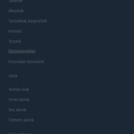
Tabletek
Okosórák
Tartozékok, kiegeszítők
Keresés
Tesztek
Összehasonlítás
Használati útmutatók
Hirek
Telefon Árak
Yettel akciók
One akciók
Telekom akciók