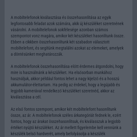
A mobiltelefonok kiválasztása és összehasonlítása az egyik
legfontosabb feladat azok számára, akik új készüléket szeretnének
vásárolni. A mobiltelefonok sokfélesége azonban számos
szempontot vonz magára, amikor két készüléket hasonlítunk össze.
Ebben a cikkben összehasonlítunk két szabadon választott
mobiltelefont, és segítünk megtalálni azokat az elemeket, amelyek
a döntésünket meghatározzák.
A mobiltelefonok összehasonlítása előtt érdemes átgondolni, hogy
mire is használnánk a készüléket. Ha elsősorban munkához
használjuk, akkor például fontos lehet a nagy kijelző és a hosszú
akkumulátor-élettartam. Ha pedig az érdekel, hogy a legújabb és
legjobb kamerával rendelkező készüléket szeretnéd, akkor az
kiválasztása a cél.
Az első fontos szempont, amikor két mobiltelefont hasonlítunk
össze, az ár. A mobiltelefonok széles árkategóriát fednek le, ezért
fontos, hogy az árakat összehasonlítsuk, és kiválasszuk a legjobb
értéket nyújtó készüléket. Az ár mellett figyelembe kell vennünk a
készülék belső hardverét, amely befolyásolja a készülék