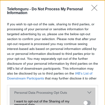
az operációs rendszer, a hardver, a kamera, az adatvédelem és a
kialakítás szempontjából döntő fontosságú lehet. Ezek a
Telefonguru -
Do Not Process My Personal
szempontok kritikusak ahhoz, hogy megtaláljuk azokat a
Information
mobiltelefonokat, amelyek megfelelnek az igényeinknek és
elvárásainknak.
If you wish to opt-out of the sale, sharing to third parties, or
processing of your personal or sensitive information for
Végül azt is fontos tudni, hogy a mobiltelefonok összehasonlítása
targeted advertising by us, please use the below opt-out
során minden felhasználó egyéni preferenciákkal rendelkezik, így a
section to confirm your selection. Please note that after your
választásuk eltérhet. Azonban azok, akik számára fontos a nagyobb
opt-out request is processed you may continue seeing
kijelző, hosszabb üzemidő, hatékony
interest-based ads based on personal information utilized by
us or personal information disclosed to third parties prior to
your opt-out. You may separately opt-out of the further
MOBILTELEFON MÁRKÁK
disclosure of your personal information by third parties on the
IAB’s list of downstream participants. This information may
Apple
also be disclosed by us to third parties on the
IAB’s List of
Downstream Participants
that may further disclose it to other
Honor
third parties.
Please note that this website/app uses one or more Google
Huawei
Personal Data Processing Opt Outs
services and may gather and store information including but
LG
not limited to your visit or usage behaviour. You may click to
I want to opt-out of the Sharing of my
personal data.