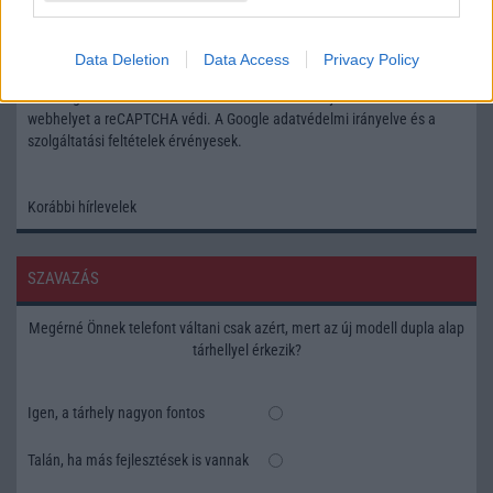
Feliratkozás a Telefonguru ingyenes hírlevelére
Data Deletion
Data Access
Privacy Policy
OK
Elfogadom az
Adatvédelmi és Adatkezelési Tájékoztatót
Ezt a
webhelyet a reCAPTCHA védi. A Google
adatvédelmi irányelve
és a
szolgáltatási feltételek
érvényesek.
Korábbi hírlevelek
SZAVAZÁS
Megérné Önnek telefont váltani csak azért, mert az új modell dupla alap
tárhellyel érkezik?
Igen, a tárhely nagyon fontos
Talán, ha más fejlesztések is vannak