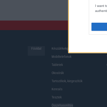
preferenciákkal rendelk
I want t
hosszabb üzemidő, hat
authenti
Főoldal
Készülékekguru
Hirek
Mobiltelefonok
Tabletek
Okosórák
Tartozékok, kiegeszítők
Keresés
Tesztek
Összehasonlítás