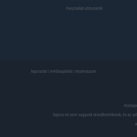
Használati útmutatók
kapcsolat
|
médiaajánlat
|
impresszum
Honlapu
Sajnos mi sem vagyunk tévedhetetlenek, és az ada
A