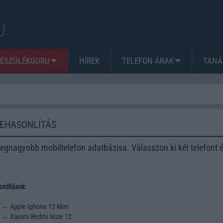
KÉSZÜLÉKGURU
HÍREK
TELEFON ÁRAK
TANÁ
ZEHASONLÍTÁS
egnagyobb mobiltelefon adatbázisa. Válasszon ki két telefont 
nlítások:
3
↔
Apple Iphone 13 Mini
2
↔
Xiaomi Redmi Note 12