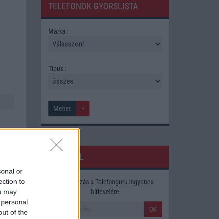
TELEFONOK GYORSLISTA
Márka :
Tipus :
HÍRLEVÉL
sonal or
ection to
Feliratkozás a Telefonguru ingyenes
ára,
hírlevelére
ou may
 personal
OK
out of the