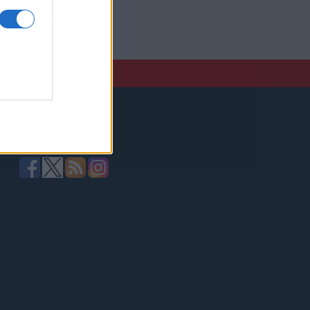
elző,
Kövessen minket!