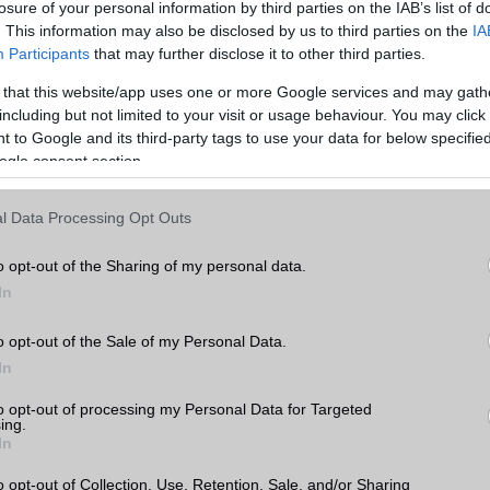
losure of your personal information by third parties on the IAB’s list of
hasonlítása előtt érdemes átgondolni, hogy mire is használnánk a készüléket. Ha
. This information may also be disclosed by us to third parties on the
IA
ználjuk, akkor például fontos lehet a nagy kijelző és a hosszú akkumulátor-
Participants
that may further disclose it to other third parties.
 érdekel, hogy a legújabb és legjobb kamerával rendelkező készüléket szeretnéd,
 that this website/app uses one or more Google services and may gath
including but not limited to your visit or usage behaviour. You may click 
, amikor két mobiltelefont hasonlítunk össze, az ár. A mobiltelefonok széles
 to Google and its third-party tags to use your data for below specifi
ezért fontos, hogy az árakat összehasonlítsuk, és kiválasszuk a legjobb értéket ny
ogle consent section.
tt figyelembe kell vennünk a készülék belső hardverét, amely befolyásolja a készü
l Data Processing Opt Outs
am az egyik legfontosabb tényező, amikor egy mobiltelefont választunk. Az
azt jelenti, hogy mennyi időt tölt a készülék akkumulátora a használat és a töltés
o opt-out of the Sharing of my personal data.
ntos azok számára, akik sokat utaznak, vagy sok időt töltenek el útközben. Az
In
méretének és az energiatakarékos funkcióknak köszönhetően egyes készülékek
az üzemidőt, mint mások.
o opt-out of the Sale of my Personal Data.
s nagyon fontos tényező. A készülékek operációs rendszere befolyásolja a készül
In
ató alkalmazások körét. Az Apple iOS és az Android rendszerrel rendelkező készü
Apple iOS rendszerrel rendelkező készülékek szigorúbb biztonsági szabályokkal é
to opt-out of processing my Personal Data for Targeted
ing.
elkeznek.
In
is meghatározó a választásnál. Az alapvetően a processzor és a memória mérete
o opt-out of Collection, Use, Retention, Sale, and/or Sharing