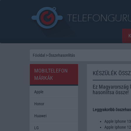
Főoldal
>
Összehasonlítás
MOBILTELEFON
KÉSZÜLÉK ÖSS
MÁRKÁK
Ez Magyarország l
hasonlítsa össze!
Apple
Honor
Leggyakoribb összehaso
Huawei
Apple Iphone 1
Apple Iphone 1
LG