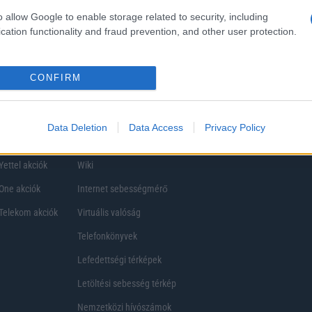
ezik, így a választásuk eltérhet. Azonban azok, akik számára fontos a nagyobb kij
o allow Google to enable storage related to security, including
ékony
cation functionality and fraud prevention, and other user protection.
CONFIRM
Data Deletion
Data Access
Privacy Policy
Telefon Árak
Tanácsdóguru
UjesHasznaltGSM
Yettel akciók
Wiki
One akciók
Internet sebességmérő
Telekom akciók
Virtuális valóság
Telefonkönyvek
Lefedettségi térképek
Letöltési sebesség térkép
Nemzetközi hívószámok