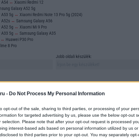
y A54
↔
Xiaomi Redmi 12
sung Galaxy A52 5g
y A53 5g
↔
Xiaomi Redmi Note 13 Pro 5g (2024)
y A52s
↔
Samsung Galaxy A56
y A52 5g
↔
Xiaomi Mi 9 Pro
y A33 5g
↔
Samsung Galaxy A35
o
↔
Huawei P30 Pro
lme 8 Pro
Jobb oldali készülék:
ru -
Do Not Process My Personal Information
to opt-out of the sale, sharing to third parties, or processing of your per
sztása és összehasonlítása az egyik legfontosabb feladat azok számára, akik új
formation for targeted advertising by us, please use the below opt-out s
 vásárolni. A mobiltelefonok sokfélesége azonban számos szempontot vonz mag
r selection. Please note that after your opt-out request is processed y
asonlítunk össze. Ebben a cikkben összehasonlítunk két szabadon választott
eing interest-based ads based on personal information utilized by us or
tünk megtalálni azokat az elemeket, amelyek a döntésünket meghatározzák.
disclosed to third parties prior to your opt-out. You may separately opt-