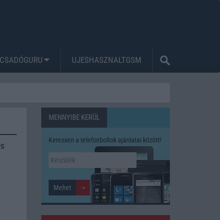
CSADÓGURU
UJESHASZNALTGSM
MENNYIBE KERÜL
Keressen a telefonboltok ajánlatai között!
és