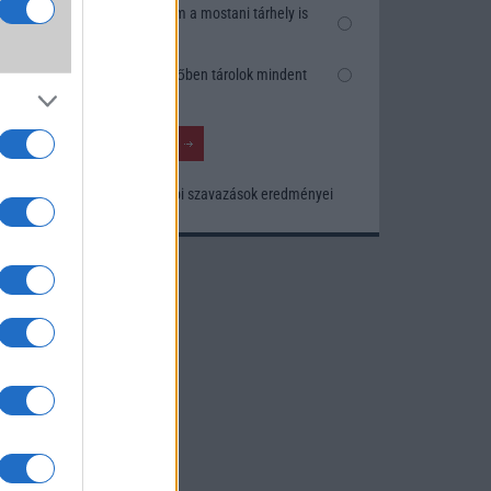
k
Nem, nekem a mostani tárhely is
szésre
elég
Inkább felhőben tárolok mindent
nősége
tos
Korábbi szavazások eredményei
khoz.
ó
kusak
knak.