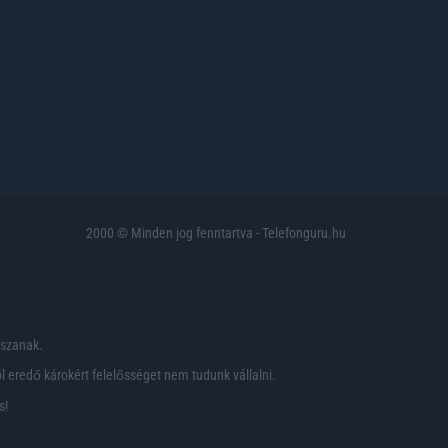
2000 © Minden jog fenntartva - Telefonguru.hu
pszanak.
 eredő károkért felelősséget nem tudunk vállalni.
s!