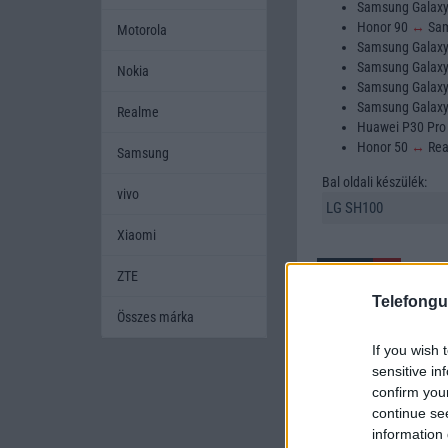
Samsung Galax
Honor 90
↔
Sam
Motorola
Samsung Galax
Samsung Galax
Nokia
Samsung Galax
Samsung Galax
Realme
Huawei P30 Pr
Honor 50
↔
Rea
Samsung
Bal oldali készülék:
vivo
Xiaomi
ZTE
Telefongu
Összes márka
If you wish 
A mobiltelefonok kivála
sensitive in
készüléket szeretnének
confirm you
amikor két készüléket h
continue se
mobiltelefont, és segí
information 