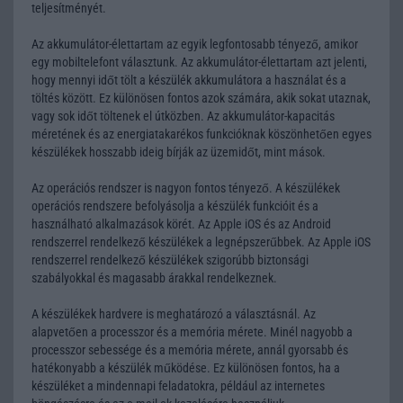
teljesítményét.
Az akkumulátor-élettartam az egyik legfontosabb tényező, amikor
egy mobiltelefont választunk. Az akkumulátor-élettartam azt jelenti,
hogy mennyi időt tölt a készülék akkumulátora a használat és a
töltés között. Ez különösen fontos azok számára, akik sokat utaznak,
vagy sok időt töltenek el útközben. Az akkumulátor-kapacitás
méretének és az energiatakarékos funkcióknak köszönhetően egyes
készülékek hosszabb ideig bírják az üzemidőt, mint mások.
Az operációs rendszer is nagyon fontos tényező. A készülékek
operációs rendszere befolyásolja a készülék funkcióit és a
használható alkalmazások körét. Az Apple iOS és az Android
rendszerrel rendelkező készülékek a legnépszerűbbek. Az Apple iOS
rendszerrel rendelkező készülékek szigorúbb biztonsági
szabályokkal és magasabb árakkal rendelkeznek.
A készülékek hardvere is meghatározó a választásnál. Az
alapvetően a processzor és a memória mérete. Minél nagyobb a
processzor sebessége és a memória mérete, annál gyorsabb és
hatékonyabb a készülék működése. Ez különösen fontos, ha a
készüléket a mindennapi feladatokra, például az internetes