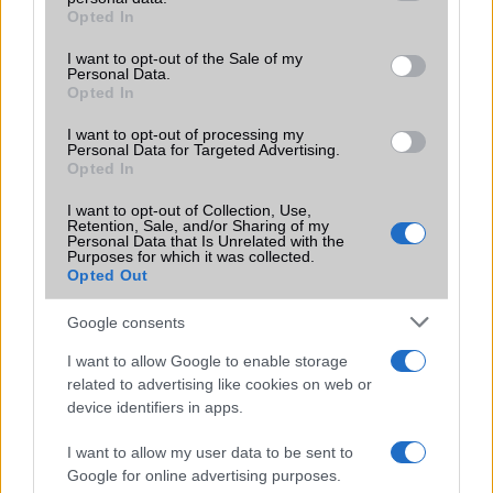
grant or deny consent to Google and its third-party tags to
Opted In
Motorola
use your data for below specified purposes in below Google
consent section.
I want to opt-out of the Sale of my
Nokia
Personal Data.
Opted In
Realme
I want to opt-out of processing my
Personal Data for Targeted Advertising.
Samsung
Opted In
vivo
I want to opt-out of Collection, Use,
Retention, Sale, and/or Sharing of my
Personal Data that Is Unrelated with the
Xiaomi
Purposes for which it was collected.
Opted Out
ZTE
Google consents
Összes márka
I want to allow Google to enable storage
related to advertising like cookies on web or
device identifiers in apps.
Mennyibe kerül
I want to allow my user data to be sent to
Keressen a telefonboltok ajánlatai között!
Google for online advertising purposes.