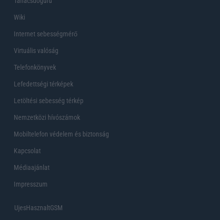
Tanácsdóguru
Wiki
Internet sebességmérő
Virtuális valóság
Telefonkönyvek
Lefedettségi térképek
Letöltési sebesség térkép
Nemzetközi hívószámok
Mobiltelefon védelem és biztonság
Kapcsolat
Médiaajánlat
Impresszum
UjesHasznaltGSM