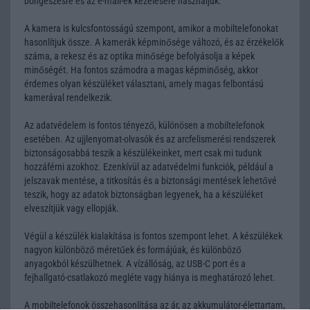
böngészésre és az e-mail-ek kezelésére használjuk.
A kamera is kulcsfontosságú szempont, amikor a mobiltelefonokat
hasonlítjuk össze. A kamerák képminősége változó, és az érzékelők
száma, a rekesz és az optika minősége befolyásolja a képek
minőségét. Ha fontos számodra a magas képminőség, akkor
érdemes olyan készüléket választani, amely magas felbontású
kamerával rendelkezik.
Az adatvédelem is fontos tényező, különösen a mobiltelefonok
esetében. Az ujjlenyomat-olvasók és az arcfelismerési rendszerek
biztonságosabbá teszik a készülékeinket, mert csak mi tudunk
hozzáférni azokhoz. Ezenkívül az adatvédelmi funkciók, például a
jelszavak mentése, a titkosítás és a biztonsági mentések lehetővé
teszik, hogy az adatok biztonságban legyenek, ha a készüléket
elveszítjük vagy ellopják.
Végül a készülék kialakítása is fontos szempont lehet. A készülékek
nagyon különböző méretűek és formájúak, és különböző
anyagokból készülhetnek. A vízállóság, az USB-C port és a
fejhallgató-csatlakozó megléte vagy hiánya is meghatározó lehet.
A mobiltelefonok összehasonlítása az ár, az akkumulátor-élettartam,