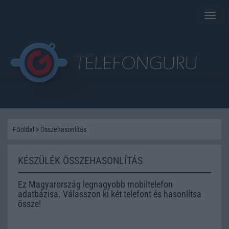
Toggle
naviga
Főoldal
>
Összehasonlítás
KÉSZÜLÉK ÖSSZEHASONLÍTÁS
Ez Magyarország legnagyobb mobiltelefon
adatbázisa. Válasszon ki két telefont és hasonlítsa
össze!