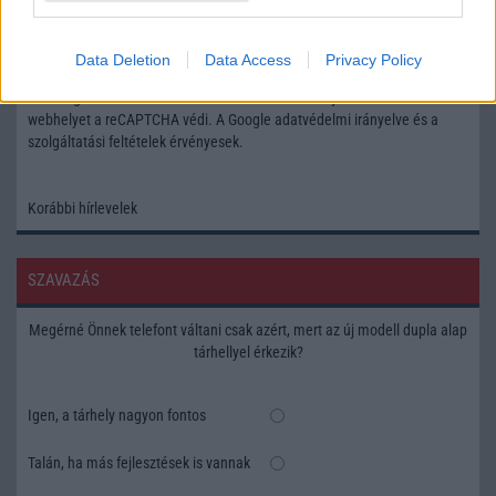
Feliratkozás a Telefonguru ingyenes hírlevelére
Data Deletion
Data Access
Privacy Policy
OK
Elfogadom az
Adatvédelmi és Adatkezelési Tájékoztatót
Ezt a
webhelyet a reCAPTCHA védi. A Google
adatvédelmi irányelve
és a
szolgáltatási feltételek
érvényesek.
Korábbi hírlevelek
SZAVAZÁS
Megérné Önnek telefont váltani csak azért, mert az új modell dupla alap
tárhellyel érkezik?
Igen, a tárhely nagyon fontos
Talán, ha más fejlesztések is vannak