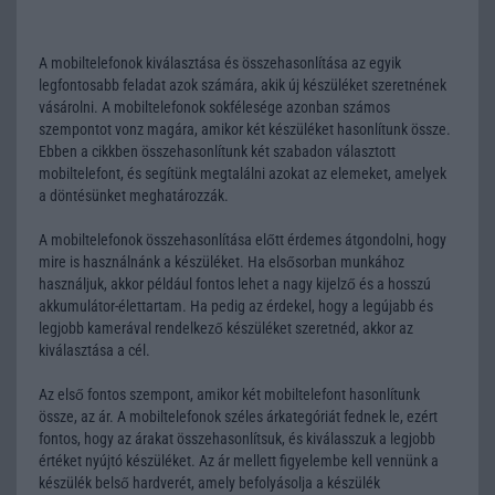
A mobiltelefonok kiválasztása és összehasonlítása az egyik
legfontosabb feladat azok számára, akik új készüléket szeretnének
vásárolni. A mobiltelefonok sokfélesége azonban számos
szempontot vonz magára, amikor két készüléket hasonlítunk össze.
Ebben a cikkben összehasonlítunk két szabadon választott
mobiltelefont, és segítünk megtalálni azokat az elemeket, amelyek
a döntésünket meghatározzák.
A mobiltelefonok összehasonlítása előtt érdemes átgondolni, hogy
mire is használnánk a készüléket. Ha elsősorban munkához
használjuk, akkor például fontos lehet a nagy kijelző és a hosszú
akkumulátor-élettartam. Ha pedig az érdekel, hogy a legújabb és
legjobb kamerával rendelkező készüléket szeretnéd, akkor az
kiválasztása a cél.
Az első fontos szempont, amikor két mobiltelefont hasonlítunk
össze, az ár. A mobiltelefonok széles árkategóriát fednek le, ezért
fontos, hogy az árakat összehasonlítsuk, és kiválasszuk a legjobb
értéket nyújtó készüléket. Az ár mellett figyelembe kell vennünk a
készülék belső hardverét, amely befolyásolja a készülék