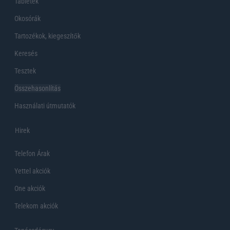
Tabletek
Okosórák
Tartozékok, kiegeszítők
Keresés
Tesztek
Összehasonlítás
Használati útmutatók
Hirek
Telefon Árak
Yettel akciók
One akciók
Telekom akciók