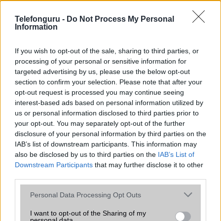
az operációs rendszer, a hardver, a kamera, az adatvédelem és a
kialakítás szempontjából döntő fontosságú lehet. Ezek a
Telefonguru -
Do Not Process My Personal
szempontok kritikusak ahhoz, hogy megtaláljuk azokat a
Information
mobiltelefonokat, amelyek megfelelnek az igényeinknek és
elvárásainknak.
If you wish to opt-out of the sale, sharing to third parties, or
processing of your personal or sensitive information for
Végül azt is fontos tudni, hogy a mobiltelefonok összehasonlítása
targeted advertising by us, please use the below opt-out
során minden felhasználó egyéni preferenciákkal rendelkezik, így a
section to confirm your selection. Please note that after your
választásuk eltérhet. Azonban azok, akik számára fontos a nagyobb
opt-out request is processed you may continue seeing
kijelző, hosszabb üzemidő, hatékony
interest-based ads based on personal information utilized by
us or personal information disclosed to third parties prior to
your opt-out. You may separately opt-out of the further
MOBILTELEFON MÁRKÁK
disclosure of your personal information by third parties on the
IAB’s list of downstream participants. This information may
Apple
also be disclosed by us to third parties on the
IAB’s List of
Downstream Participants
that may further disclose it to other
Honor
third parties.
Please note that this website/app uses one or more Google
Huawei
Personal Data Processing Opt Outs
services and may gather and store information including but
LG
not limited to your visit or usage behaviour. You may click to
I want to opt-out of the Sharing of my
personal data.