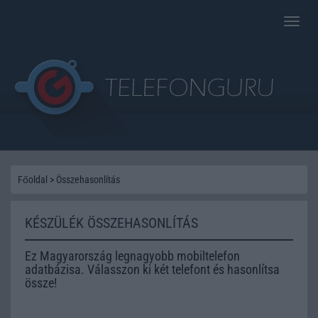
Toggle
naviga
Főoldal
>
Összehasonlítás
KÉSZÜLÉK ÖSSZEHASONLÍTÁS
Ez Magyarország legnagyobb mobiltelefon
adatbázisa. Válasszon ki két telefont és hasonlítsa
össze!