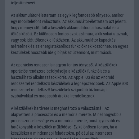
teljesítményét.
Az akkumulátor-élettartam az egyik legfontosabb tényező, amikor
egy mobiltelefont választunk. Az akkumulátor-élettartam azt jelenti,
hogy mennyi időt tölt a készülék akkumulátora a használat és a
töltés között. Ez különösen fontos azok számára, akik sokat utaznak,
vagy sok időt töltenek el útközben. Az akkumulátor-kapacitás
méretének és az energiatakarékos funkcióknak köszönhetően egyes
készülékek hosszabb ideig bírják az üzemidőt, mint mások.
Az operációs rendszer is nagyon fontos tényező. A készülékek
operációs rendszere befolyásolja a készülék funkcióit és a
használható alkalmazások körét. Az Apple iOS és az Android
rendszerrel rendelkező készülékek a legnépszerűbbek. Az Apple iOS
rendszerrel rendelkező készülékek szigorúbb biztonsági
szabályokkal és magasabb árakkal rendelkeznek.
A készülékek hardvere is meghatározó a választásnál. Az
alapvetően a processzor és a memória mérete. Minél nagyobb a
processzor sebessége és a memória mérete, annál gyorsabb és
hatékonyabb a készülék működése. Ez különösen fontos, ha a
készüléket a mindennapi feladatokra, például az internetes