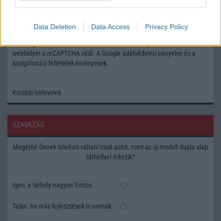
Feliratkozás a Telefonguru ingyenes hírlevelére
Data Deletion
Data Access
Privacy Policy
OK
Elfogadom az
Adatvédelmi és Adatkezelési Tájékoztatót
Ezt a
webhelyet a reCAPTCHA védi. A Google
adatvédelmi irányelve
és a
szolgáltatási feltételek
érvényesek.
Korábbi hírlevelek
SZAVAZÁS
Megérné Önnek telefont váltani csak azért, mert az új modell dupla alap
tárhellyel érkezik?
Igen, a tárhely nagyon fontos
Talán, ha más fejlesztések is vannak