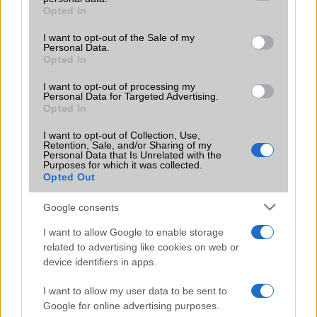
grant or deny consent to Google and its third-party tags to
Opted In
Motorola
use your data for below specified purposes in below Google
consent section.
I want to opt-out of the Sale of my
Nokia
Personal Data.
Opted In
Realme
I want to opt-out of processing my
Personal Data for Targeted Advertising.
Samsung
Opted In
vivo
I want to opt-out of Collection, Use,
Retention, Sale, and/or Sharing of my
Personal Data that Is Unrelated with the
Xiaomi
Purposes for which it was collected.
Opted Out
ZTE
Google consents
Összes márka
I want to allow Google to enable storage
related to advertising like cookies on web or
device identifiers in apps.
Mennyibe kerül
I want to allow my user data to be sent to
Keressen a telefonboltok ajánlatai között!
Google for online advertising purposes.