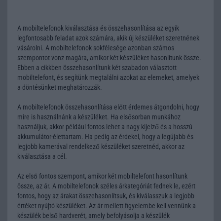
A mobiltelefonok kiválasztása és összehasonlítása az egyik
legfontosabb feladat azok számára, akik új készüléket szeretnének
vásárolni. A mobiltelefonok sokfélesége azonban számos
szempontot vonz magára, amikor két készüléket hasonlítunk össze.
Ebben a cikkben összehasonlítunk két szabadon választott
mobiltelefont, és segítünk megtalálni azokat az elemeket, amelyek
a döntésünket meghatározzák.
A mobiltelefonok összehasonlítása előtt érdemes átgondolni, hogy
mire is használnánk a készüléket. Ha elsősorban munkához
használjuk, akkor például fontos lehet a nagy kijelző és a hosszú
akkumulátor-élettartam. Ha pedig az érdekel, hogy a legújabb és
legjobb kamerával rendelkező készüléket szeretnéd, akkor az
kiválasztása a cél.
Az első fontos szempont, amikor két mobiltelefont hasonlítunk
össze, az ár. A mobiltelefonok széles árkategóriát fednek le, ezért
fontos, hogy az árakat összehasonlítsuk, és kiválasszuk a legjobb
értéket nyújtó készüléket. Az ár mellett figyelembe kell vennünk a
készülék belső hardverét, amely befolyásolja a készülék