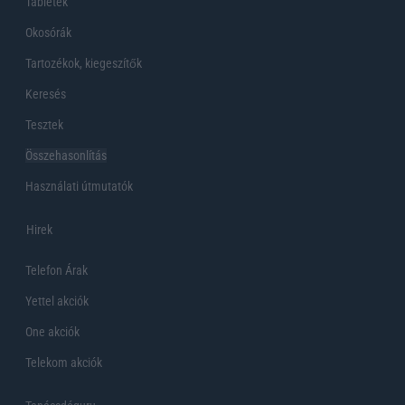
Tabletek
Okosórák
Tartozékok, kiegeszítők
Keresés
Tesztek
Összehasonlítás
Használati útmutatók
Hirek
Telefon Árak
Yettel akciók
One akciók
Telekom akciók