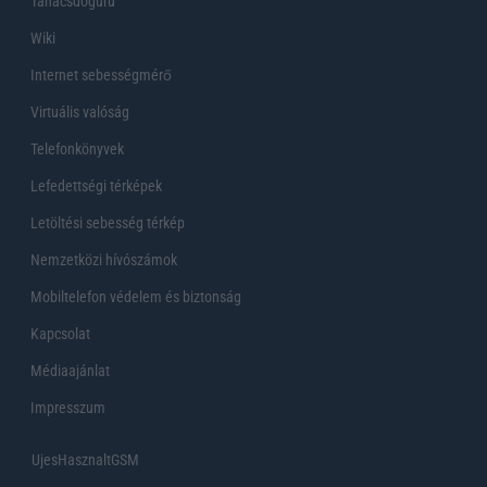
Tanácsdóguru
Wiki
Internet sebességmérő
Virtuális valóság
Telefonkönyvek
Lefedettségi térképek
Letöltési sebesség térkép
Nemzetközi hívószámok
Mobiltelefon védelem és biztonság
Kapcsolat
Médiaajánlat
Impresszum
UjesHasznaltGSM