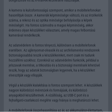
böngészésre és az e-mail-ek kezelésére használjuk.
A kamera is kulcsfontosságú szempont, amikor a mobiltelefonokat
hasonlítjuk össze. A kamerák képminősége változó, és az érzékelők
száma, a rekesz és az optika minősége befolyásolja a képek
minőségét. Ha fontos számodra a magas képminőség, akkor
érdemes olyan készüléket választani, amely magas felbontású
kamerával rendelkezik.
Az adatvédelem is fontos tényező, különösen a mobiltelefonok
esetében. Az ujjlenyomat-olvasók és az arcfelismerési rendszerek
biztonságosabbá teszik a készülékeinket, mert csak mi tudunk
hozzáférni azokhoz. Ezenkívül az adatvédelmi funkciók, például a
jelszavak mentése, a titkosítás és a biztonsági mentések lehetővé
teszik, hogy az adatok biztonságban legyenek, ha a készüléket
elveszítjük vagy ellopják.
Végül a készülék kialakítása is fontos szempont lehet. A készülékek
nagyon különböző méretűek és formájúak, és különböző
anyagokból készülhetnek. A vízállóság, az USB-C port és a
fejhallgató-csatlakozó megléte vagy hiánya is meghatározó lehet.
A mobiltelefonok összehasonlítása az ár, az akkumulátor-élettartam,