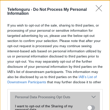
az operációs rendszer, a hardver, a kamera, az adatvédelem és a
kialakítás szempontjából döntő fontosságú lehet. Ezek a
Telefonguru -
Do Not Process My Personal
szempontok kritikusak ahhoz, hogy megtaláljuk azokat a
Information
mobiltelefonokat, amelyek megfelelnek az igényeinknek és
elvárásainknak.
If you wish to opt-out of the sale, sharing to third parties, or
processing of your personal or sensitive information for
Végül azt is fontos tudni, hogy a mobiltelefonok összehasonlítása
targeted advertising by us, please use the below opt-out
során minden felhasználó egyéni preferenciákkal rendelkezik, így a
section to confirm your selection. Please note that after your
választásuk eltérhet. Azonban azok, akik számára fontos a nagyobb
opt-out request is processed you may continue seeing
kijelző, hosszabb üzemidő, hatékony
interest-based ads based on personal information utilized by
us or personal information disclosed to third parties prior to
your opt-out. You may separately opt-out of the further
MOBILTELEFON MÁRKÁK
disclosure of your personal information by third parties on the
IAB’s list of downstream participants. This information may
Apple
also be disclosed by us to third parties on the
IAB’s List of
Downstream Participants
that may further disclose it to other
Honor
third parties.
Please note that this website/app uses one or more Google
Huawei
Personal Data Processing Opt Outs
services and may gather and store information including but
LG
not limited to your visit or usage behaviour. You may click to
I want to opt-out of the Sharing of my
personal data.