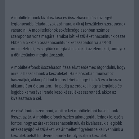
A mobiltelefonok kiválasztása és összehasonlítása az egyik
legfontosabb feladat azok számára, akik új készüléket szeretnének
vásárolni. A mobiltelefonok sokfélesége azonban számos
szempontot vonz magára, amikor két készüléket hasonlítunk össze.
Ebben a cikkben összehasonlítunk két szabadon választott
mobiltelefont, és segítünk megtalálni azokat az elemeket, amelyek
a döntésünket meghatározzák.
A mobiltelefonok összehasonlítása előtt érdemes átgondolni, hogy
mire is használnánk a készüléket. Ha elsősorban munkához
használjuk, akkor például fontos lehet a nagy kijelző és a hosszú
akkumulátor-élettartam. Ha pedig az érdekel, hogy a legújabb és
legjobb kamerával rendelkező készüléket szeretnéd, akkor az
kiválasztása a cél.
Az első fontos szempont, amikor két mobiltelefont hasonlítunk
össze, az ár. A mobiltelefonok széles árkategóriát fednek le, ezért
fontos, hogy az árakat összehasonlítsuk, és kiválasszuk a legjobb
értéket nyújtó készüléket. Az ár mellett figyelembe kell vennünk a
készülék belső hardverét, amely befolyásolja a készülék