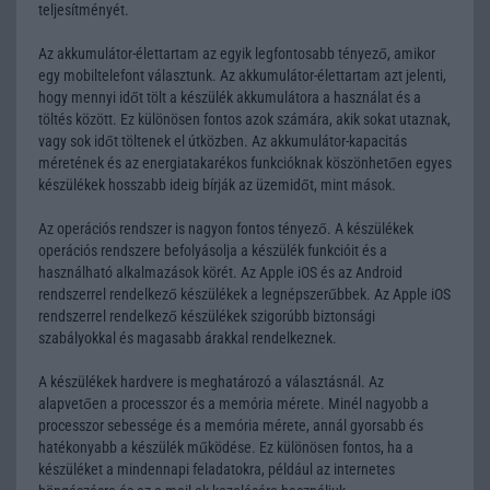
teljesítményét.
Az akkumulátor-élettartam az egyik legfontosabb tényező, amikor
egy mobiltelefont választunk. Az akkumulátor-élettartam azt jelenti,
hogy mennyi időt tölt a készülék akkumulátora a használat és a
töltés között. Ez különösen fontos azok számára, akik sokat utaznak,
vagy sok időt töltenek el útközben. Az akkumulátor-kapacitás
méretének és az energiatakarékos funkcióknak köszönhetően egyes
készülékek hosszabb ideig bírják az üzemidőt, mint mások.
Az operációs rendszer is nagyon fontos tényező. A készülékek
operációs rendszere befolyásolja a készülék funkcióit és a
használható alkalmazások körét. Az Apple iOS és az Android
rendszerrel rendelkező készülékek a legnépszerűbbek. Az Apple iOS
rendszerrel rendelkező készülékek szigorúbb biztonsági
szabályokkal és magasabb árakkal rendelkeznek.
A készülékek hardvere is meghatározó a választásnál. Az
alapvetően a processzor és a memória mérete. Minél nagyobb a
processzor sebessége és a memória mérete, annál gyorsabb és
hatékonyabb a készülék működése. Ez különösen fontos, ha a
készüléket a mindennapi feladatokra, például az internetes