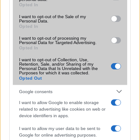
grant or deny consent to Google and its third-party tags to
Opted In
Motorola
use your data for below specified purposes in below Google
consent section.
I want to opt-out of the Sale of my
Nokia
Personal Data.
Opted In
Realme
I want to opt-out of processing my
Personal Data for Targeted Advertising.
Samsung
Opted In
vivo
I want to opt-out of Collection, Use,
Retention, Sale, and/or Sharing of my
Personal Data that Is Unrelated with the
Xiaomi
Purposes for which it was collected.
Opted Out
ZTE
Google consents
Összes márka
I want to allow Google to enable storage
related to advertising like cookies on web or
device identifiers in apps.
Mennyibe kerül
I want to allow my user data to be sent to
Keressen a telefonboltok ajánlatai között!
Google for online advertising purposes.