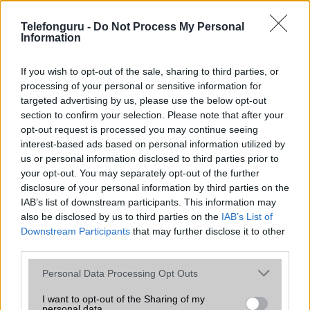
az operációs rendszer, a hardver, a kamera, az adatvédelem és a
kialakítás szempontjából döntő fontosságú lehet. Ezek a
Telefonguru -
Do Not Process My Personal
szempontok kritikusak ahhoz, hogy megtaláljuk azokat a
Information
mobiltelefonokat, amelyek megfelelnek az igényeinknek és
elvárásainknak.
If you wish to opt-out of the sale, sharing to third parties, or
processing of your personal or sensitive information for
Végül azt is fontos tudni, hogy a mobiltelefonok összehasonlítása
targeted advertising by us, please use the below opt-out
során minden felhasználó egyéni preferenciákkal rendelkezik, így a
section to confirm your selection. Please note that after your
választásuk eltérhet. Azonban azok, akik számára fontos a nagyobb
opt-out request is processed you may continue seeing
kijelző, hosszabb üzemidő, hatékony
interest-based ads based on personal information utilized by
us or personal information disclosed to third parties prior to
your opt-out. You may separately opt-out of the further
MOBILTELEFON MÁRKÁK
disclosure of your personal information by third parties on the
IAB’s list of downstream participants. This information may
Apple
also be disclosed by us to third parties on the
IAB’s List of
Downstream Participants
that may further disclose it to other
Honor
third parties.
Please note that this website/app uses one or more Google
Huawei
Personal Data Processing Opt Outs
services and may gather and store information including but
LG
not limited to your visit or usage behaviour. You may click to
I want to opt-out of the Sharing of my
personal data.