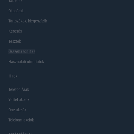
Tabletek
Okosórák
Tartozékok, kiegeszítők
Keresés
Tesztek
Összehasonlítás
Használati útmutatók
Hirek
Telefon Árak
Yettel akciók
One akciók
Telekom akciók