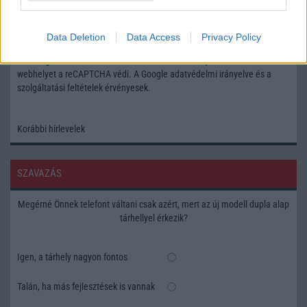
Feliratkozás a Telefonguru ingyenes hírlevelére
Data Deletion
Data Access
Privacy Policy
OK
Elfogadom az
Adatvédelmi és Adatkezelési Tájékoztatót
Ezt a
webhelyet a reCAPTCHA védi. A Google
adatvédelmi irányelve
és a
szolgáltatási feltételek
érvényesek.
Korábbi hírlevelek
SZAVAZÁS
Megérné Önnek telefont váltani csak azért, mert az új modell dupla alap
tárhellyel érkezik?
Igen, a tárhely nagyon fontos
Talán, ha más fejlesztések is vannak