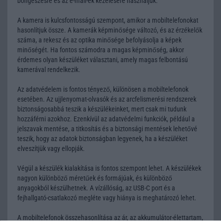
böngészésre és az e-mail-ek kezelésére használjuk.
A kamera is kulcsfontosságú szempont, amikor a mobiltelefonokat
hasonlítjuk össze. A kamerák képminősége változó, és az érzékelők
száma, a rekesz és az optika minősége befolyásolja a képek
minőségét. Ha fontos számodra a magas képminőség, akkor
érdemes olyan készüléket választani, amely magas felbontású
kamerával rendelkezik.
Az adatvédelem is fontos tényező, különösen a mobiltelefonok
esetében. Az ujjlenyomat-olvasók és az arcfelismerési rendszerek
biztonságosabbá teszik a készülékeinket, mert csak mi tudunk
hozzáférni azokhoz. Ezenkívül az adatvédelmi funkciók, például a
jelszavak mentése, a titkosítás és a biztonsági mentések lehetővé
teszik, hogy az adatok biztonságban legyenek, ha a készüléket
elveszítjük vagy ellopják.
Végül a készülék kialakítása is fontos szempont lehet. A készülékek
nagyon különböző méretűek és formájúak, és különböző
anyagokból készülhetnek. A vízállóság, az USB-C port és a
fejhallgató-csatlakozó megléte vagy hiánya is meghatározó lehet.
A mobiltelefonok összehasonlítása az ár, az akkumulátor-élettartam,