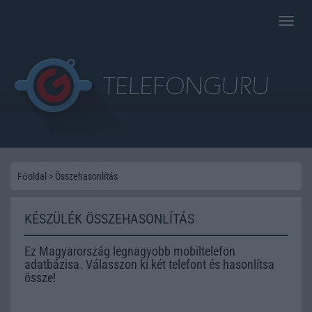
Toggle
naviga
Főoldal
>
Összehasonlítás
KÉSZÜLÉK ÖSSZEHASONLÍTÁS
Ez Magyarország legnagyobb mobiltelefon
adatbázisa. Válasszon ki két telefont és hasonlítsa
össze!