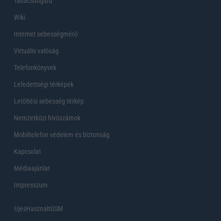
Tanácsdóguru
Wiki
Internet sebességmérő
Virtuális valóság
Telefonkönyvek
Lefedettségi térképek
Letöltési sebesség térkép
Nemzetközi hívószámok
Mobiltelefon védelem és biztonság
Kapcsolat
Médiaajánlat
Impresszum
UjesHasznaltGSM