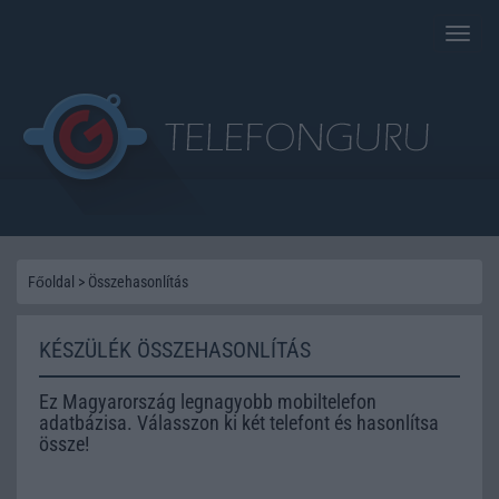
Toggle
naviga
Főoldal
>
Összehasonlítás
KÉSZÜLÉK ÖSSZEHASONLÍTÁS
Ez Magyarország legnagyobb mobiltelefon
adatbázisa. Válasszon ki két telefont és hasonlítsa
össze!