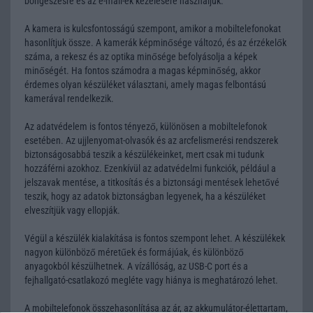
böngészésre és az e-mail-ek kezelésére használjuk.
A kamera is kulcsfontosságú szempont, amikor a mobiltelefonokat
hasonlítjuk össze. A kamerák képminősége változó, és az érzékelők
száma, a rekesz és az optika minősége befolyásolja a képek
minőségét. Ha fontos számodra a magas képminőség, akkor
érdemes olyan készüléket választani, amely magas felbontású
kamerával rendelkezik.
Az adatvédelem is fontos tényező, különösen a mobiltelefonok
esetében. Az ujjlenyomat-olvasók és az arcfelismerési rendszerek
biztonságosabbá teszik a készülékeinket, mert csak mi tudunk
hozzáférni azokhoz. Ezenkívül az adatvédelmi funkciók, például a
jelszavak mentése, a titkosítás és a biztonsági mentések lehetővé
teszik, hogy az adatok biztonságban legyenek, ha a készüléket
elveszítjük vagy ellopják.
Végül a készülék kialakítása is fontos szempont lehet. A készülékek
nagyon különböző méretűek és formájúak, és különböző
anyagokból készülhetnek. A vízállóság, az USB-C port és a
fejhallgató-csatlakozó megléte vagy hiánya is meghatározó lehet.
A mobiltelefonok összehasonlítása az ár, az akkumulátor-élettartam,