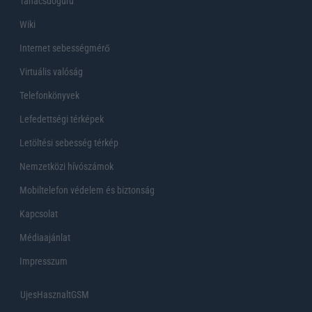
Tanácsdóguru
Wiki
Internet sebességmérő
Virtuális valóság
Telefonkönyvek
Lefedettségi térképek
Letöltési sebesség térkép
Nemzetközi hívószámok
Mobiltelefon védelem és biztonság
Kapcsolat
Médiaajánlat
Impresszum
UjesHasznaltGSM