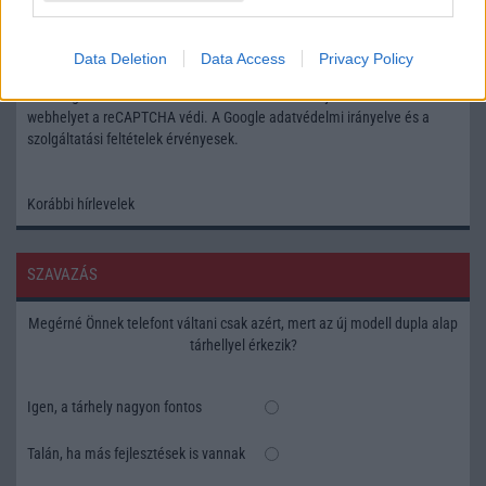
Feliratkozás a Telefonguru ingyenes hírlevelére
Data Deletion
Data Access
Privacy Policy
OK
Elfogadom az
Adatvédelmi és Adatkezelési Tájékoztatót
Ezt a
webhelyet a reCAPTCHA védi. A Google
adatvédelmi irányelve
és a
szolgáltatási feltételek
érvényesek.
Korábbi hírlevelek
SZAVAZÁS
Megérné Önnek telefont váltani csak azért, mert az új modell dupla alap
tárhellyel érkezik?
Igen, a tárhely nagyon fontos
Talán, ha más fejlesztések is vannak