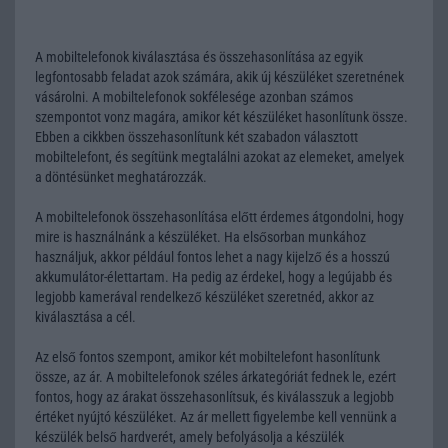
A mobiltelefonok kiválasztása és összehasonlítása az egyik
legfontosabb feladat azok számára, akik új készüléket szeretnének
vásárolni. A mobiltelefonok sokfélesége azonban számos
szempontot vonz magára, amikor két készüléket hasonlítunk össze.
Ebben a cikkben összehasonlítunk két szabadon választott
mobiltelefont, és segítünk megtalálni azokat az elemeket, amelyek
a döntésünket meghatározzák.
A mobiltelefonok összehasonlítása előtt érdemes átgondolni, hogy
mire is használnánk a készüléket. Ha elsősorban munkához
használjuk, akkor például fontos lehet a nagy kijelző és a hosszú
akkumulátor-élettartam. Ha pedig az érdekel, hogy a legújabb és
legjobb kamerával rendelkező készüléket szeretnéd, akkor az
kiválasztása a cél.
Az első fontos szempont, amikor két mobiltelefont hasonlítunk
össze, az ár. A mobiltelefonok széles árkategóriát fednek le, ezért
fontos, hogy az árakat összehasonlítsuk, és kiválasszuk a legjobb
értéket nyújtó készüléket. Az ár mellett figyelembe kell vennünk a
készülék belső hardverét, amely befolyásolja a készülék