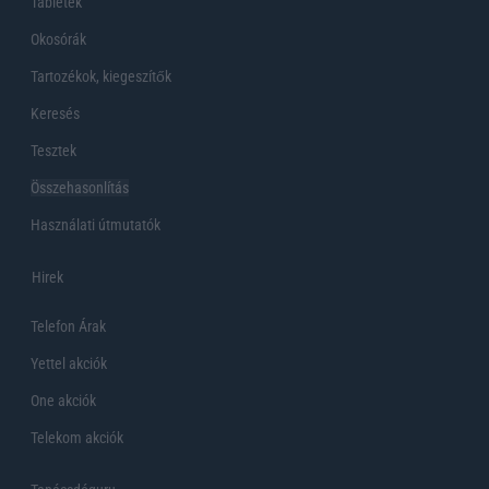
Tabletek
Okosórák
Tartozékok, kiegeszítők
Keresés
Tesztek
Összehasonlítás
Használati útmutatók
Hirek
Telefon Árak
Yettel akciók
One akciók
Telekom akciók