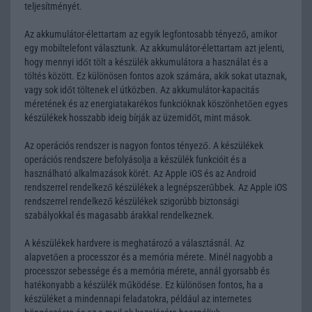
teljesítményét.
Az akkumulátor-élettartam az egyik legfontosabb tényező, amikor
egy mobiltelefont választunk. Az akkumulátor-élettartam azt jelenti,
hogy mennyi időt tölt a készülék akkumulátora a használat és a
töltés között. Ez különösen fontos azok számára, akik sokat utaznak,
vagy sok időt töltenek el útközben. Az akkumulátor-kapacitás
méretének és az energiatakarékos funkcióknak köszönhetően egyes
készülékek hosszabb ideig bírják az üzemidőt, mint mások.
Az operációs rendszer is nagyon fontos tényező. A készülékek
operációs rendszere befolyásolja a készülék funkcióit és a
használható alkalmazások körét. Az Apple iOS és az Android
rendszerrel rendelkező készülékek a legnépszerűbbek. Az Apple iOS
rendszerrel rendelkező készülékek szigorúbb biztonsági
szabályokkal és magasabb árakkal rendelkeznek.
A készülékek hardvere is meghatározó a választásnál. Az
alapvetően a processzor és a memória mérete. Minél nagyobb a
processzor sebessége és a memória mérete, annál gyorsabb és
hatékonyabb a készülék működése. Ez különösen fontos, ha a
készüléket a mindennapi feladatokra, például az internetes