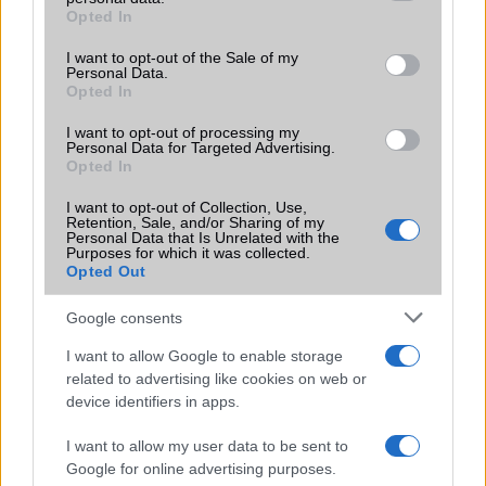
grant or deny consent to Google and its third-party tags to
Opted In
Motorola
use your data for below specified purposes in below Google
consent section.
I want to opt-out of the Sale of my
Nokia
Personal Data.
Opted In
Realme
I want to opt-out of processing my
Personal Data for Targeted Advertising.
Samsung
Opted In
vivo
I want to opt-out of Collection, Use,
Retention, Sale, and/or Sharing of my
Personal Data that Is Unrelated with the
Xiaomi
Purposes for which it was collected.
Opted Out
ZTE
Google consents
Összes márka
I want to allow Google to enable storage
related to advertising like cookies on web or
device identifiers in apps.
Mennyibe kerül
I want to allow my user data to be sent to
Keressen a telefonboltok ajánlatai között!
Google for online advertising purposes.