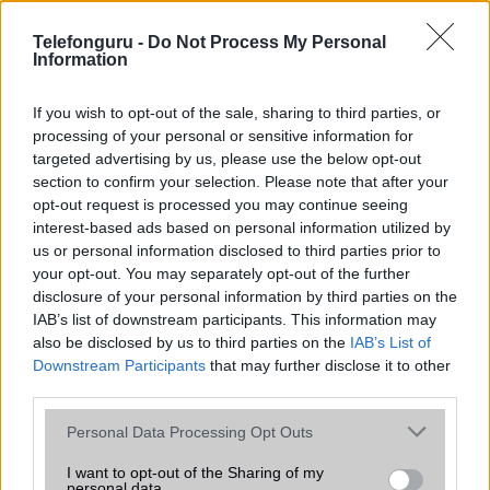
az operációs rendszer, a hardver, a kamera, az adatvédelem és a
kialakítás szempontjából döntő fontosságú lehet. Ezek a
Telefonguru -
Do Not Process My Personal
szempontok kritikusak ahhoz, hogy megtaláljuk azokat a
Information
mobiltelefonokat, amelyek megfelelnek az igényeinknek és
elvárásainknak.
If you wish to opt-out of the sale, sharing to third parties, or
processing of your personal or sensitive information for
Végül azt is fontos tudni, hogy a mobiltelefonok összehasonlítása
targeted advertising by us, please use the below opt-out
során minden felhasználó egyéni preferenciákkal rendelkezik, így a
section to confirm your selection. Please note that after your
választásuk eltérhet. Azonban azok, akik számára fontos a nagyobb
opt-out request is processed you may continue seeing
kijelző, hosszabb üzemidő, hatékony
interest-based ads based on personal information utilized by
us or personal information disclosed to third parties prior to
your opt-out. You may separately opt-out of the further
MOBILTELEFON MÁRKÁK
disclosure of your personal information by third parties on the
IAB’s list of downstream participants. This information may
Apple
also be disclosed by us to third parties on the
IAB’s List of
Downstream Participants
that may further disclose it to other
Honor
third parties.
Please note that this website/app uses one or more Google
Huawei
Personal Data Processing Opt Outs
services and may gather and store information including but
LG
not limited to your visit or usage behaviour. You may click to
I want to opt-out of the Sharing of my
personal data.