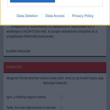
Feliratkozás a Telefonguru ingyenes hírlevelére
Data Deletion
Data Access
Privacy Policy
OK
Elfogadom az
Adatvédelmi és Adatkezelési Tájékoztatót
Ezt a
webhelyet a reCAPTCHA védi. A Google
adatvédelmi irányelve
és a
szolgáltatási feltételek
érvényesek.
Korábbi hírlevelek
SZAVAZÁS
Megérné Önnek telefont váltani csak azért, mert az új modell dupla alap
tárhellyel érkezik?
Igen, a tárhely nagyon fontos
Talán, ha más fejlesztések is vannak