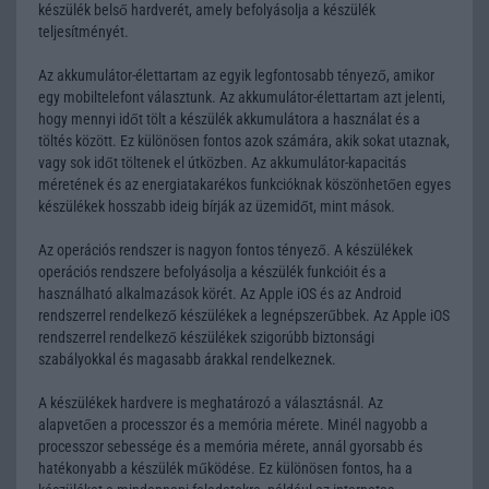
készülék belső hardverét, amely befolyásolja a készülék
teljesítményét.
Az akkumulátor-élettartam az egyik legfontosabb tényező, amikor
egy mobiltelefont választunk. Az akkumulátor-élettartam azt jelenti,
hogy mennyi időt tölt a készülék akkumulátora a használat és a
töltés között. Ez különösen fontos azok számára, akik sokat utaznak,
vagy sok időt töltenek el útközben. Az akkumulátor-kapacitás
méretének és az energiatakarékos funkcióknak köszönhetően egyes
készülékek hosszabb ideig bírják az üzemidőt, mint mások.
Az operációs rendszer is nagyon fontos tényező. A készülékek
operációs rendszere befolyásolja a készülék funkcióit és a
használható alkalmazások körét. Az Apple iOS és az Android
rendszerrel rendelkező készülékek a legnépszerűbbek. Az Apple iOS
rendszerrel rendelkező készülékek szigorúbb biztonsági
szabályokkal és magasabb árakkal rendelkeznek.
A készülékek hardvere is meghatározó a választásnál. Az
alapvetően a processzor és a memória mérete. Minél nagyobb a
processzor sebessége és a memória mérete, annál gyorsabb és
hatékonyabb a készülék működése. Ez különösen fontos, ha a