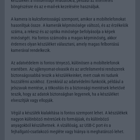
készüléket a mindennapi feladatokra, például az internetes
böngészésre és az e-mail-ek kezelésére használjuk.
A kamera is kulcsfontosságú szempont, amikor a mobiltelefonokat
hasonlítjuk össze. A kamerák képminősége változó, és az érzékelők
száma, a rekesz és az optika minősége befolyásolja a képek
minőségét. Ha fontos számodra a magas képminőség, akkor
érdemes olyan készüléket választani, amely magas felbontású
kamerával rendelkezik.
Az adatvédelem is fontos tényező, különösen a mobiltelefonok
esetében. Az ujjlenyomat-olvasók és az arcfelismerési rendszerek
biztonságosabbá teszik a készülékeinket, mert csak mi tudunk
hozzáférni azokhoz. Ezenkívül az adatvédelmi funkciók, például a
jelszavak mentése, a titkosítás és a biztonsági mentések lehetővé
teszik, hogy az adatok biztonságban legyenek, ha a készüléket
elveszítjük vagy ellopják.
Végül a készülék kialakítása is fontos szempont lehet. A készülékek
nagyon különböző méretűek és formájúak, és különböző
anyagokból készülhetnek. A vízállóság, az USB-C port és a
fejhallgató-csatlakozó megléte vagy hiánya is meghatározó lehet.