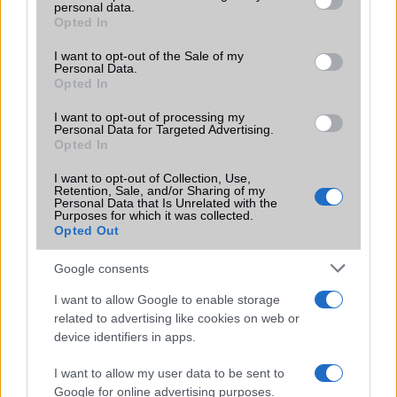
LG
personal data.
grant or deny consent to Google and its third-party tags to
Opted In
use your data for below specified purposes in below Google
Motorola
consent section.
I want to opt-out of the Sale of my
Personal Data.
Nokia
Opted In
Realme
I want to opt-out of processing my
Personal Data for Targeted Advertising.
Opted In
Samsung
I want to opt-out of Collection, Use,
Vivo
Retention, Sale, and/or Sharing of my
Personal Data that Is Unrelated with the
Purposes for which it was collected.
Xiaomi
Opted Out
ZTE
Google consents
Összes márka
I want to allow Google to enable storage
related to advertising like cookies on web or
device identifiers in apps.
Mennyibe kerül
I want to allow my user data to be sent to
Keressen a telefonboltok ajánlatai között!
Google for online advertising purposes.