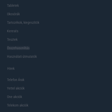
Tabletek
Okosórák
Tartozékok, kiegeszítők
Keresés
Tesztek
Összehasonlítás
Használati útmutatók
Hirek
Telefon Árak
Yettel akciók
One akciók
Telekom akciók