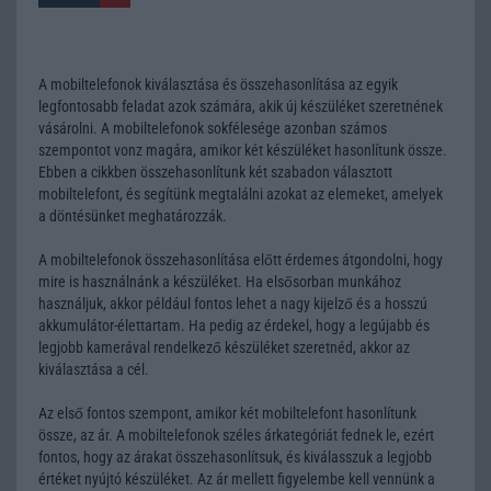
A mobiltelefonok kiválasztása és összehasonlítása az egyik
legfontosabb feladat azok számára, akik új készüléket szeretnének
vásárolni. A mobiltelefonok sokfélesége azonban számos
szempontot vonz magára, amikor két készüléket hasonlítunk össze.
Ebben a cikkben összehasonlítunk két szabadon választott
mobiltelefont, és segítünk megtalálni azokat az elemeket, amelyek
a döntésünket meghatározzák.
A mobiltelefonok összehasonlítása előtt érdemes átgondolni, hogy
mire is használnánk a készüléket. Ha elsősorban munkához
használjuk, akkor például fontos lehet a nagy kijelző és a hosszú
akkumulátor-élettartam. Ha pedig az érdekel, hogy a legújabb és
legjobb kamerával rendelkező készüléket szeretnéd, akkor az
kiválasztása a cél.
Az első fontos szempont, amikor két mobiltelefont hasonlítunk
össze, az ár. A mobiltelefonok széles árkategóriát fednek le, ezért
fontos, hogy az árakat összehasonlítsuk, és kiválasszuk a legjobb
értéket nyújtó készüléket. Az ár mellett figyelembe kell vennünk a