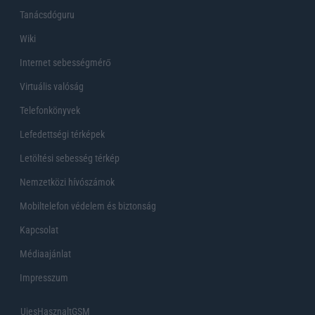
Tanácsdóguru
Wiki
Internet sebességmérő
Virtuális valóság
Telefonkönyvek
Lefedettségi térképek
Letöltési sebesség térkép
Nemzetközi hívószámok
Mobiltelefon védelem és biztonság
Kapcsolat
Médiaajánlat
Impresszum
UjesHasznaltGSM