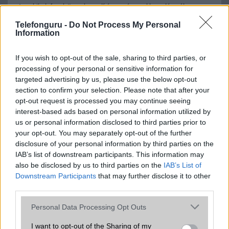
A mobiltelefonok összehasonlítása az ár, az akkumulátor-élettartam,
az operációs rendszer, a hardver, a kamera, az adatvédelem és a
Telefonguru -
Do Not Process My Personal
kialakítás szempontjából döntő fontosságú lehet. Ezek a
Information
szempontok kritikusak ahhoz, hogy megtaláljuk azokat a
mobiltelefonokat, amelyek megfelelnek az igényeinknek és
elvárásainknak.
If you wish to opt-out of the sale, sharing to third parties, or
processing of your personal or sensitive information for
Végül azt is fontos tudni, hogy a mobiltelefonok összehasonlítása
targeted advertising by us, please use the below opt-out
során minden felhasználó egyéni preferenciákkal rendelkezik, így a
section to confirm your selection. Please note that after your
választásuk eltérhet. Azonban azok, akik számára fontos a nagyobb
opt-out request is processed you may continue seeing
kijelző, hosszabb üzemidő, hatékony
interest-based ads based on personal information utilized by
us or personal information disclosed to third parties prior to
your opt-out. You may separately opt-out of the further
disclosure of your personal information by third parties on the
MOBILTELEFON MÁRKÁK
IAB’s list of downstream participants. This information may
also be disclosed by us to third parties on the
IAB’s List of
Apple
Downstream Participants
that may further disclose it to other
third parties.
Honor
Please note that this website/app uses one or more Google
Personal Data Processing Opt Outs
Huawei
services and may gather and store information including but
not limited to your visit or usage behaviour. You may click to
I want to opt-out of the Sharing of my