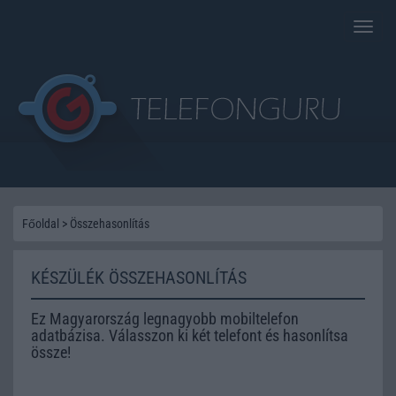
Toggle
naviga
Főoldal
>
Összehasonlítás
KÉSZÜLÉK ÖSSZEHASONLÍTÁS
Ez Magyarország legnagyobb mobiltelefon
adatbázisa. Válasszon ki két telefont és hasonlítsa
össze!