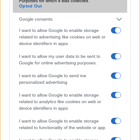
Purposes for which it was collected.
Feliratkozás a Telefonguru ingyenes hírlevelére
Opted Out
OK
Google consents
Elfogadom az
Adatvédelmi és Adatkezelési Tájékoztatót
Ezt a
webhelyet a reCAPTCHA védi. A Google
adatvédelmi irányelve
és a
I want to allow Google to enable storage
szolgáltatási feltételek
érvényesek.
related to advertising like cookies on web or
device identifiers in apps.
Korábbi hírlevelek
I want to allow my user data to be sent to
Google for online advertising purposes.
SZAVAZÁS
I want to allow Google to send me
personalized advertising.
Megérné Önnek telefont váltani csak azért, mert az új modell dupla alap
tárhellyel érkezik?
I want to allow Google to enable storage
related to analytics like cookies on web or
device identifiers in apps.
Igen, a tárhely nagyon fontos
I want to allow Google to enable storage
Talán, ha más fejlesztések is vannak
related to functionality of the website or app.
Nem, nekem a mostani tárhely is elég