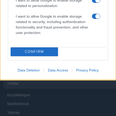
I want to allow Google to enable storage
related to personalization.
Inkább felhőben tárolok mindent
I want to allow Google to enable storage
related to security, including authentication
functionality and fraud prevention, and other
user protection.
Korábbi szavazások eredményei
CONFIRM
Data Deletion
Data Access
Privacy Policy
Főoldal
Készülékekguru
Mobiltelefonok
Tabletek