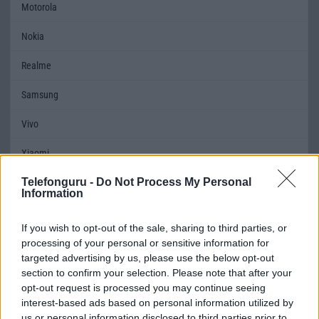
Motorola
Nokia
Realme
Samsung
Vivo
Xiaomi
Telefonguru -
Do Not Process My Personal
ZTE
Information
Összes márka
If you wish to opt-out of the sale, sharing to third parties, or
processing of your personal or sensitive information for
Mennyibe kerül
targeted advertising by us, please use the below opt-out
section to confirm your selection. Please note that after your
Keressen a telefonboltok ajánlatai között!
opt-out request is processed you may continue seeing
interest-based ads based on personal information utilized by
us or personal information disclosed to third parties prior to