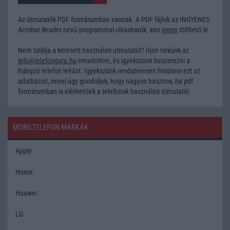
Az útmutatók PDF formátumban vannak. A PDF fájlok az INGYENES
Acrobat Reader nevű programmal olvashatók, ami
innen
tölthető le.
Nem találja a keresett használati útmutatót? Írjon nekünk az
info@telefonguru.hu
emailcímre, és igyekszünk beszerezni a
hiányzó telefon leírást. Igyekszünk rendszeresen frissíteni ezt az
adatbázist, mivel úgy gondoljuk, hogy nagyon hasznos, ha pdf
formátumban is elérhetőek a telefonok használati útmutatói
MOBILTELEFON MÁRKÁK
Apple
Honor
Huawei
LG