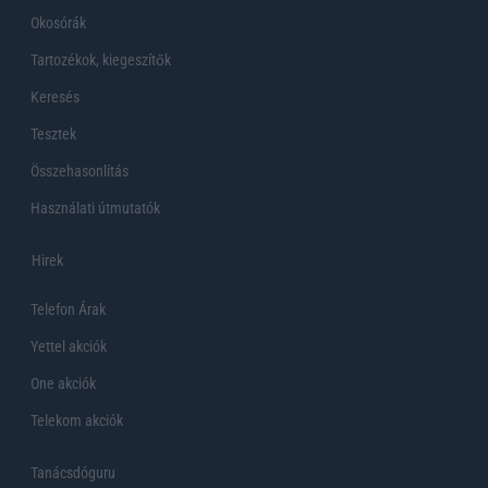
Okosórák
Tartozékok, kiegeszítők
Keresés
Tesztek
Összehasonlítás
Használati útmutatók
Hirek
Telefon Árak
Yettel akciók
One akciók
Telekom akciók
Tanácsdóguru