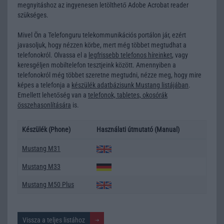
megnyitáshoz az ingyenesen letölthető Adobe Acrobat reader
szükséges.
Mivel Ön a Telefonguru telekommunikációs portálon jár, ezért
javasoljuk, hogy nézzen körbe, mert még többet megtudhat a
telefonokról. Olvassa el a
legfrissebb telefonos híreinket
, vagy
keresgéljen
mobiltelefon tesztjeink
között. Amennyiben a
telefonokról még többet szeretne megtudni, nézze meg, hogy mire
képes a telefonja a
készülék adatbázisunk Mustang listájában
.
Emellett lehetőség van a
telefonok, tabletes, okosórák
összehasonlítására
is.
Készülék (Phone)
Használati útmutató (Manual)
Mustang M31
Mustang M33
Mustang M50 Plus
Vissza a teljes listához