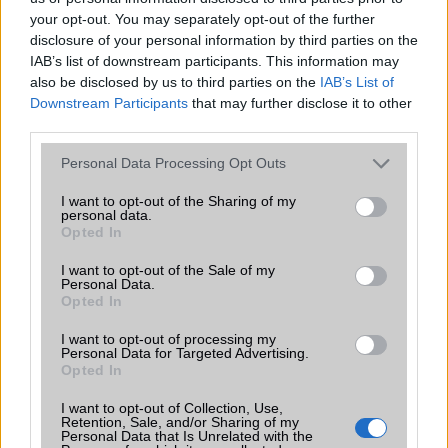
your opt-out. You may separately opt-out of the further
disclosure of your personal information by third parties on the
IAB’s list of downstream participants. This information may
also be disclosed by us to third parties on the
IAB’s List of
Downstream Participants
that may further disclose it to other
TELEFONOK GYORSLISTA
third parties.
Please note that this website/app uses one or more Google
Márka :
Personal Data Processing Opt Outs
services and may gather and store information including but
not limited to your visit or usage behaviour. You may click to
I want to opt-out of the Sharing of my
personal data.
grant or deny consent to Google and its third-party tags to
Opted In
Tipus :
use your data for below specified purposes in below Google
consent section.
I want to opt-out of the Sale of my
Personal Data.
Opted In
I want to opt-out of processing my
Personal Data for Targeted Advertising.
Opted In
HÍRLEVÉL
I want to opt-out of Collection, Use,
Retention, Sale, and/or Sharing of my
Personal Data that Is Unrelated with the