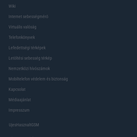
Wiki
Internet sebességmérő
Virtuális valóság
Telefonkönyvek
Lefedettségi térképek
Letöltési sebesség térkép
Nemzetközi hívószámok
Mobiltelefon védelem és biztonság
Kapcsolat
Médiaajánlat
Impresszum
UjesHasznaltGSM