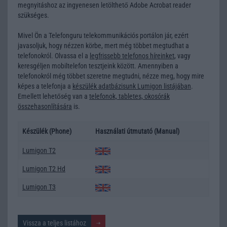
megnyitáshoz az ingyenesen letölthető Adobe Acrobat reader
szükséges.
Mivel Ön a Telefonguru telekommunikációs portálon jár, ezért
javasoljuk, hogy nézzen körbe, mert még többet megtudhat a
telefonokról. Olvassa el a
legfrissebb telefonos híreinket
, vagy
keresgéljen
mobiltelefon tesztjeink
között. Amennyiben a
telefonokról még többet szeretne megtudni, nézze meg, hogy mire
képes a telefonja a
készülék adatbázisunk Lumigon listájában
.
Emellett lehetőség van a
telefonok, tabletes, okosórák
összehasonlítására
is.
Készülék (Phone)
Használati útmutató (Manual)
Lumigon T2
Lumigon T2 Hd
Lumigon T3
Vissza a teljes listához