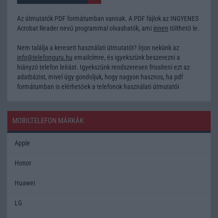
Az útmutatók PDF formátumban vannak. A PDF fájlok az INGYENES
Acrobat Reader nevű programmal olvashatók, ami
innen
tölthető le.
Nem találja a keresett használati útmutatót? Írjon nekünk az
info@telefonguru.hu
emailcímre, és igyekszünk beszerezni a
hiányzó telefon leírást. Igyekszünk rendszeresen frissíteni ezt az
adatbázist, mivel úgy gondoljuk, hogy nagyon hasznos, ha pdf
formátumban is elérhetőek a telefonok használati útmutatói
MOBILTELEFON MÁRKÁK
Apple
Honor
Huawei
LG