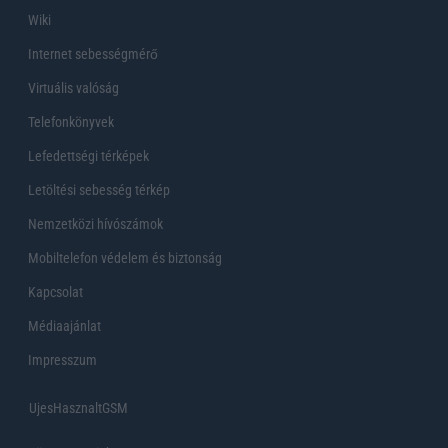
Wiki
Internet sebességmérő
Virtuális valóság
Telefonkönyvek
Lefedettségi térképek
Letöltési sebesség térkép
Nemzetközi hívószámok
Mobiltelefon védelem és biztonság
Kapcsolat
Médiaajánlat
Impresszum
UjesHasznaltGSM