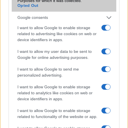
Purposes for which it was collected.
Feliratkozás a Telefonguru ingyenes hírlevelére
Opted Out
OK
Google consents
Elfogadom az
Adatvédelmi és Adatkezelési Tájékoztatót
Ezt a
webhelyet a reCAPTCHA védi. A Google
adatvédelmi irányelve
és a
I want to allow Google to enable storage
szolgáltatási feltételek
érvényesek.
related to advertising like cookies on web or
device identifiers in apps.
Korábbi hírlevelek
I want to allow my user data to be sent to
Google for online advertising purposes.
SZAVAZÁS
I want to allow Google to send me
personalized advertising.
Megérné Önnek telefont váltani csak azért, mert az új modell dupla alap
tárhellyel érkezik?
I want to allow Google to enable storage
related to analytics like cookies on web or
device identifiers in apps.
Igen, a tárhely nagyon fontos
I want to allow Google to enable storage
Talán, ha más fejlesztések is vannak
related to functionality of the website or app.
Nem, nekem a mostani tárhely is elég