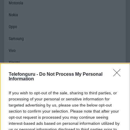
Motorola
Nokia
Oppo
Samsung
Vivo
Xiaomi
Telefonguru -
Do Not Process My Personal
ZTE
Information
Összes márka
If you wish to opt-out of the sale, sharing to third parties, or
processing of your personal or sensitive information for
Mennyibe kerül
targeted advertising by us, please use the below opt-out
section to confirm your selection. Please note that after your
Keressen a telefonboltok ajánlatai között!
opt-out request is processed you may continue seeing
interest-based ads based on personal information utilized by
us or personal information disclosed to third parties prior to