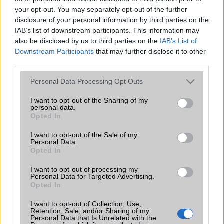
your opt-out. You may separately opt-out of the further
disclosure of your personal information by third parties on the
IAB’s list of downstream participants. This information may
also be disclosed by us to third parties on the
IAB’s List of
Downstream Participants
that may further disclose it to other
TELEFONOK GYORSLISTA
third parties.
Please note that this website/app uses one or more Google
Márka :
Personal Data Processing Opt Outs
services and may gather and store information including but
not limited to your visit or usage behaviour. You may click to
I want to opt-out of the Sharing of my
personal data.
grant or deny consent to Google and its third-party tags to
Opted In
Tipus :
use your data for below specified purposes in below Google
consent section.
I want to opt-out of the Sale of my
Personal Data.
Opted In
I want to opt-out of processing my
Personal Data for Targeted Advertising.
Opted In
HÍRLEVÉL
I want to opt-out of Collection, Use,
Retention, Sale, and/or Sharing of my
Personal Data that Is Unrelated with the