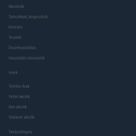
Okosórák
Tartozékok, kiegeszítők
Keresés
Tesztek
Összehasonlítás
Használati útmutatók
Hirek
Telefon Árak
Yettel akciók
One akciók
Telekom akciók
Tanácsdóguru