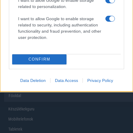
I want to allow Google to enable storage
related to personalization.
Inkább felhőben tárolok mindent
I want to allow Google to enable storage
related to security, including authentication
functionality and fraud prevention, and other
user protection.
Korábbi szavazások eredményei
CONFIRM
Data Deletion
Data Access
Privacy Policy
Főoldal
Készülékekguru
Mobiltelefonok
Tabletek