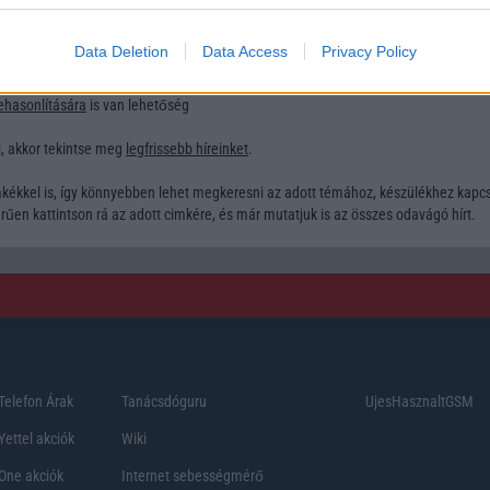
 kíváncsi, olvassa el
mobiltelefon tesztjeinket
is, ahol hosszabban, több napon
g szakértő kollégáink az eszközöket, és utána írják le szakmai véleményüket.
Data Deletion
Data Access
Privacy Policy
retne megtudni a telefonokról, érdemes még
keresgélni a telefon adatbázisunkb
yarországon elérhető mobiltelefon, tablet és okosóra adatbázis, sok ezer készül
ehasonlítására
is van lehetőség
li, akkor tekintse meg
legfrissebb híreinket
.
imkékkel is, így könnyebben lehet megkeresni az adott témához, készülékhez kapc
rűen kattintson rá az adott cimkére, és már mutatjuk is az összes odavágó hírt.
Telefon Árak
Tanácsdóguru
UjesHasznaltGSM
Yettel akciók
Wiki
One akciók
Internet sebességmérő