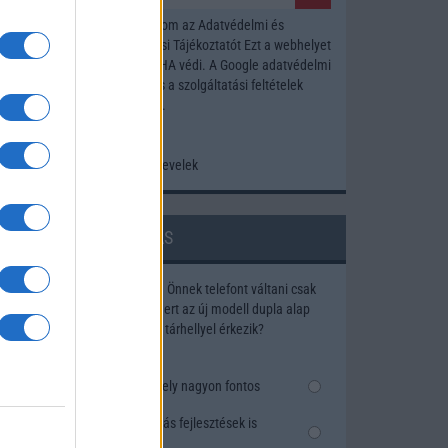
Elfogadom az
Adatvédelmi és
Adatkezelési Tájékoztatót
Ezt a webhelyet
a reCAPTCHA védi. A Google
adatvédelmi
irányelve
és a
szolgáltatási feltételek
érvényesek.
Korábbi hírlevelek
o
SZAVAZÁS
Megérné Önnek telefont váltani csak
azért, mert az új modell dupla alap
tárhellyel érkezik?
Igen, a tárhely nagyon fontos
Talán, ha más fejlesztések is
vannak