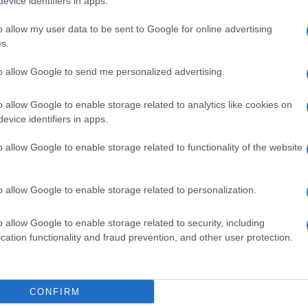
evice identifiers in apps.
o allow my user data to be sent to Google for online advertising
s.
to allow Google to send me personalized advertising.
o allow Google to enable storage related to analytics like cookies on
evice identifiers in apps.
Lava Blaze Duo
G
Lava Blaze 3 5G
Lava Yuva 2 Pr
o allow Google to enable storage related to functionality of the website
o allow Google to enable storage related to personalization.
o allow Google to enable storage related to security, including
cation functionality and fraud prevention, and other user protection.
Összes mobiltelefon
CONFIRM