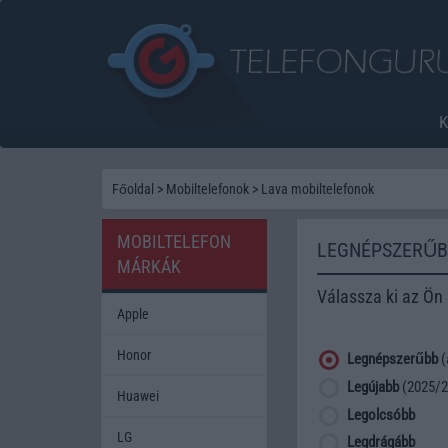
Főoldal
>
Mobiltelefonok
>
Lava mobiltelefonok
MOBILTELEFON
LEGNÉPSZERŰB
MÁRKÁK
Válassza ki az Ön
Apple
Honor
Legnépszerűbb
(
Legújabb
(2025/2
Huawei
Legolcsóbb
LG
Legdrágább