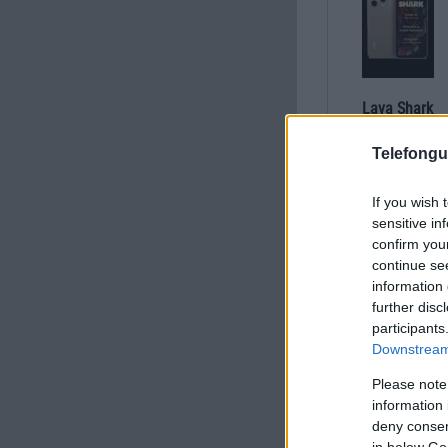
Lava Shark
Telefongu
If you wish 
sensitive in
confirm you
continue se
information 
Lava Blaze Pro 
further disc
participants
Downstream 
Please note
information 
deny consent
in below Go