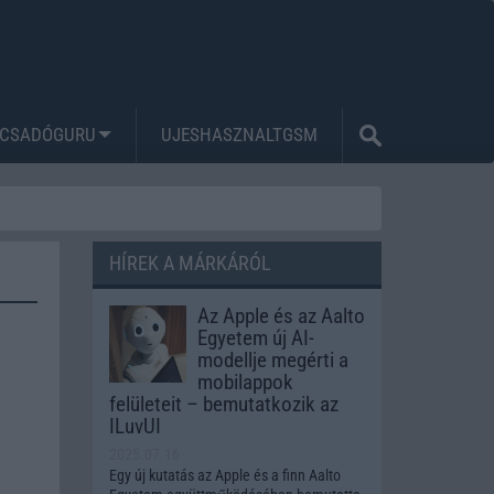
CSADÓGURU
UJESHASZNALTGSM
HÍREK A MÁRKÁRÓL
Az Apple és az Aalto
Egyetem új AI-
modellje megérti a
mobilappok
felületeit – bemutatkozik az
ILuvUI
2025.07.16
Egy új kutatás az Apple és a finn Aalto