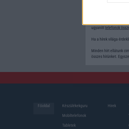
Amennyiben tesztekre is
keresztül vizsgálják me
Amennyiben többet sze
amely a legnagyobb Mag
ugyanitt
telefonok össz
Ha a hírek világa érdek
Minden hírt ellátunk c
összes hírünket. Egysze
Főoldal
Készülékekguru
Hirek
Mobiltelefonok
Tabletek