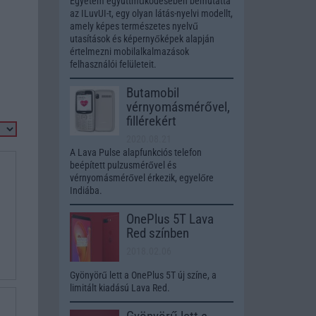
Egyetem együttműködésében bemutatta
az ILuvUI-t, egy olyan látás-nyelvi modellt,
amely képes természetes nyelvű
utasítások és képernyőképek alapján
értelmezni mobilalkalmazások
felhasználói felületeit.
Butamobil
vérnyomásmérővel,
fillérekért
2020.08.21
A Lava Pulse alapfunkciós telefon
beépített pulzusmérővel és
vérnyomásmérővel érkezik, egyelőre
Indiába.
OnePlus 5T Lava
Red színben
2018.02.06
Gyönyörű lett a OnePlus 5T új színe, a
limitált kiadású Lava Red.