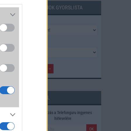
TELEFONOK GYORSLISTA
Márka :
Tipus :
HÍRLEVÉL
Feliratkozás a Telefonguru ingyenes
hírlevelére
OK