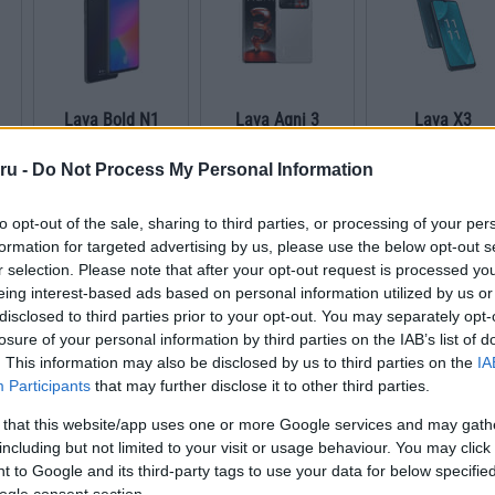
Lava Bold N1
Lava Agni 3
Lava X3
ru -
Do Not Process My Personal Information
to opt-out of the sale, sharing to third parties, or processing of your per
formation for targeted advertising by us, please use the below opt-out s
r selection. Please note that after your opt-out request is processed y
eing interest-based ads based on personal information utilized by us or
disclosed to third parties prior to your opt-out. You may separately opt-
5G
Lava Storm
Lava Yuva 3 Pro
Lava O2
losure of your personal information by third parties on the IAB’s list of
. This information may also be disclosed by us to third parties on the
IA
Participants
that may further disclose it to other third parties.
 that this website/app uses one or more Google services and may gath
including but not limited to your visit or usage behaviour. You may click 
 to Google and its third-party tags to use your data for below specifi
ogle consent section.