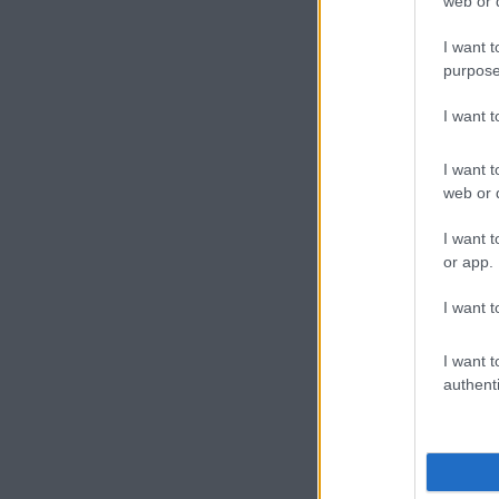
web or d
I want t
purpose
I want 
I want t
web or d
Lava Blaze 2 5
I want t
or app.
I want t
I want t
authenti
Lava Blaze Nxt