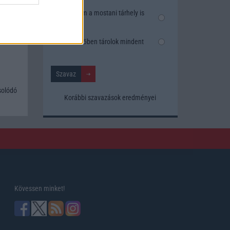
Nem, nekem a mostani tárhely is
elég
an
is,
ékkel,
Inkább felhőben tárolok mindent
solódó
Korábbi szavazások eredményei
Kövessen minket!