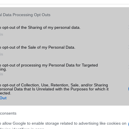
0
Lava Yuva 2
Lava Blaze Curve
Lava Agni 2
l Data Processing Opt Outs
o opt-out of the Sharing of my personal data.
In
o opt-out of the Sale of my Personal Data.
In
to opt-out of processing my Personal Data for Targeted
Lava Xolo X900
Lava Blaze Pro
Lava Z71
ing.
In
o opt-out of Collection, Use, Retention, Sale, and/or Sharing
ersonal Data that Is Unrelated with the Purposes for which it
lected.
Out
consents
o allow Google to enable storage related to advertising like cookies on
Lava Blaze 2 Pro
Lava Yuva 3
Lava Blaze 1X