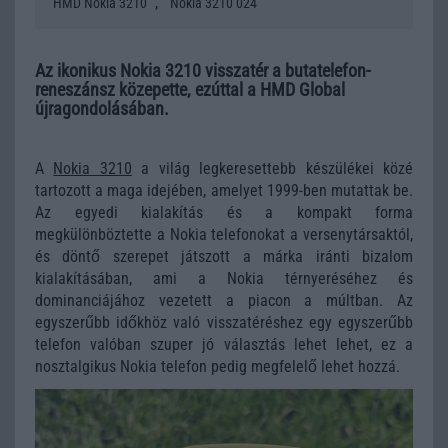
,
HMD Nokia 3210
Nokia 3210 024
Az ikonikus Nokia 3210 visszatér a butatelefon-
reneszánsz közepette, ezúttal a HMD Global
újragondolásában.
A
Nokia 3210
a világ legkeresettebb készülékei közé
tartozott a maga idejében, amelyet 1999-ben mutattak be.
Az egyedi kialakítás és a kompakt forma
megkülönböztette a Nokia telefonokat a versenytársaktól,
és döntő szerepet játszott a márka iránti bizalom
kialakításában, ami a Nokia térnyeréséhez és
dominanciájához vezetett a piacon a múltban. Az
egyszerűbb időkhöz való visszatéréshez egy egyszerűbb
telefon valóban szuper jó választás lehet lehet, ez a
nosztalgikus Nokia telefon pedig megfelelő lehet hozzá.