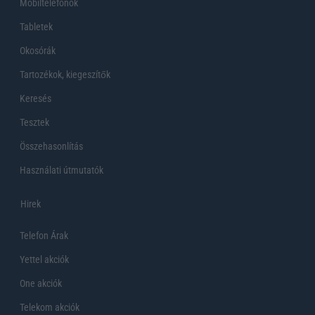
Mobiltelefonok
Tabletek
Okosórák
Tartozékok, kiegeszítők
Keresés
Tesztek
Összehasonlítás
Használati útmutatók
Hirek
Telefon Árak
Yettel akciók
One akciók
Telekom akciók