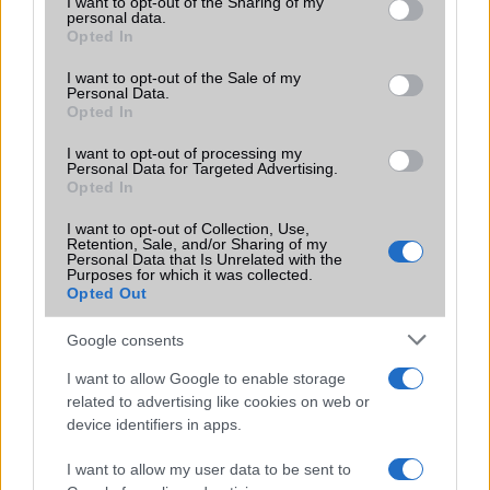
not limited to your visit or usage behaviour. You may click to
I want to opt-out of the Sharing of my
personal data.
grant or deny consent to Google and its third-party tags to
Opted In
use your data for below specified purposes in below Google
Képeken a legolcsóbb 5G Samsung
consent section.
telefon
I want to opt-out of the Sale of my
Personal Data.
2021.10.10
| GsmArena
Opted In
A legújabb szivárgásnak köszönhetően megtekinthetjük a
I want to opt-out of processing my
290 dolláros Samsung Galaxy A13 5G telefon kialakítását.
Personal Data for Targeted Advertising.
Opted In
I want to opt-out of Collection, Use,
Retention, Sale, and/or Sharing of my
Personal Data that Is Unrelated with the
Purposes for which it was collected.
Opted Out
Google consents
LEGOLVASOTTABBAK
I want to allow Google to enable storage
related to advertising like cookies on web or
Számos népszerű Samsung Galaxy készülék kimarad a One
device identifiers in apps.
UI 9 frissítésből – itt a lista az érintett modellekről
iPhone 18 bemutató dátum - ekkor rántja le a leplet az
I want to allow my user data to be sent to