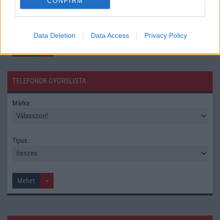
CONFIRM
Keressen a telefonboltok ajánlatai között!
Data Deletion
Data Access
Privacy Policy
TELEFONOK GYORSLISTA
Márka :
Tipus :