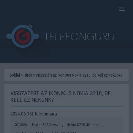
Toggle
naviga
Főoldal
>
Hírek
>
Visszatért az ikonikus Nokia 3210, de kell ez nekünk?
VISSZATÉRT AZ IKONIKUS NOKIA 3210, DE
KELL EZ NEKÜNK?
2024.06.18| Telefonguru
Címkék:
,
,
Nokia 3210 teszt
Nokia 3210 4G teszt