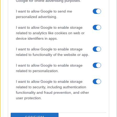
Apple az új csúcsmobilokról
Google for online advertising purposes.
Az Android rejtett automatizmusai: hat funkció, amely
I want to allow Google to send me
észrevétlenül könnyíti meg a mindennapokat
personalized advertising.
Ez a rejtett Samsung funkció teljesen megváltoztatja a
I want to allow Google to enable storage
mobilhasználatot – sokan mégsem tudnak róla
related to analytics like cookies on web or
device identifiers in apps.
Nem biztos, hogy érdemes kivárni az iPhone 18 Prot
A Galaxy S25 is megkaphatja a Galaxy S26 egyik legjobb
I want to allow Google to enable storage
kamerás funkcióját
related to functionality of the website or app.
Élőképeken a Dark Cherry színű iPhone 18 Pro Max!
I want to allow Google to enable storage
related to personalization.
Itt a vég a Galaxy S23 széria számára: a One UI 9 lehet az
utolsó nagy frissítés
I want to allow Google to enable storage
related to security, including authentication
További hírek
functionality and fraud prevention, and other
user protection.
Mennyibe kerül