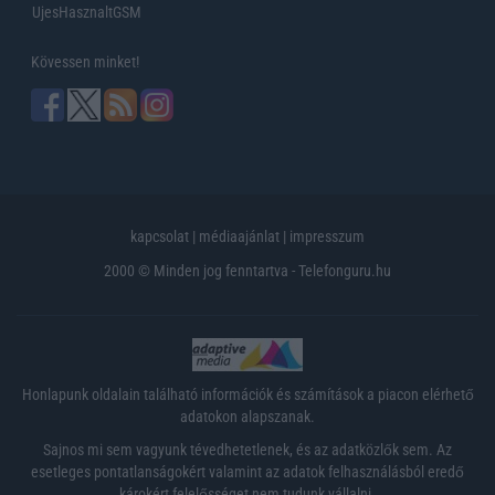
UjesHasznaltGSM
Kövessen minket!
kapcsolat
|
médiaajánlat
|
impresszum
2000 © Minden jog fenntartva - Telefonguru.hu
Honlapunk oldalain található információk és számítások a piacon elérhető
adatokon alapszanak.
Sajnos mi sem vagyunk tévedhetetlenek, és az adatközlők sem. Az
esetleges pontatlanságokért valamint az adatok felhasználásból eredő
károkért felelősséget nem tudunk vállalni.