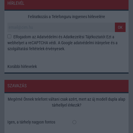
HÍRLEVÉL
Feliratkozás a Telefonguru ingyenes hírlevelére
OK
Elfogadom az
Adatvédelmi és Adatkezelési Tájékoztatót
Ezt a
webhelyet a reCAPTCHA védi. A Google
adatvédelmi irányelve
és a
szolgáltatási feltételek
érvényesek.
Korábbi hírlevelek
SZAVAZÁS
Megérné Önnek telefont váltani csak azért, mert az új modell dupla alap
tárhellyel érkezik?
Igen, a tárhely nagyon fontos