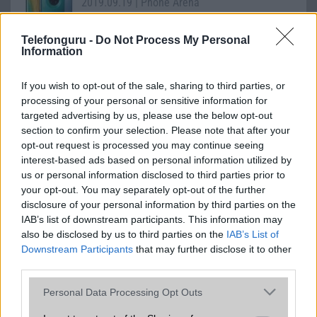
2019.09.19
| Phone Arena
Hivatalosan is debütált a Huawei Mate 30 Pro elképesztő
tudású kamerával, 5G-vel, ám Google appok nélkül.
Telefonguru -
Do Not Process My Personal
Information
If you wish to opt-out of the sale, sharing to third parties, or
Önnek mi a kedvenc retro mobilja?
processing of your personal or sensitive information for
2021.04.03
| Telefonguru
targeted advertising by us, please use the below opt-out
section to confirm your selection. Please note that after your
opt-out request is processed you may continue seeing
A Telefonguru idén húsz éves, nosztalgiázzon kicsit
interest-based ads based on personal information utilized by
velünk, kommentbe jöhet a kedvenc retro mobilja, akár
us or personal information disclosed to third parties prior to
fotón is!
your opt-out. You may separately opt-out of the further
disclosure of your personal information by third parties on the
IAB’s list of downstream participants. This information may
Villámakcióban az Elephone U Pro
also be disclosed by us to third parties on the
IAB’s List of
2019.04.11
| (x)
Downstream Participants
that may further disclose it to other
third parties.
Már csak pár óráig él az akció, ahol valóban pofátlanul
Please note that this website/app uses one or more Google
Personal Data Processing Opt Outs
olcsón lehet elhozni az Elephone készülékét.
services and may gather and store information including but