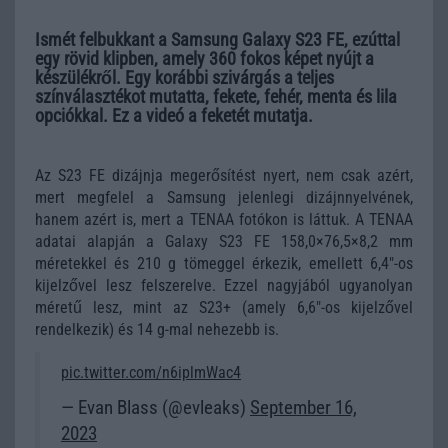
Ismét felbukkant a Samsung Galaxy S23 FE, ezúttal
egy rövid klipben, amely 360 fokos képet nyújt a
készülékről. Egy korábbi szivárgás a teljes
színválasztékot mutatta, fekete, fehér, menta és lila
opciókkal. Ez a videó a feketét mutatja.
Az S23 FE dizájnja megerősítést nyert, nem csak azért,
mert megfelel a Samsung jelenlegi dizájnnyelvének,
hanem azért is, mert a TENAA fotókon is láttuk. A TENAA
adatai alapján a Galaxy S23 FE 158,0×76,5×8,2 mm
méretekkel és 210 g tömeggel érkezik, emellett 6,4"-os
kijelzővel lesz felszerelve. Ezzel nagyjából ugyanolyan
méretű lesz, mint az S23+ (amely 6,6"-os kijelzővel
rendelkezik) és 14 g-mal nehezebb is.
pic.twitter.com/n6iplmWac4
— Evan Blass (@evleaks)
September 16,
2023