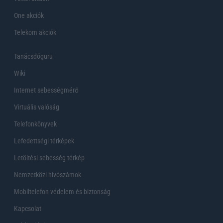
One akciók
Telekom akciók
Tanácsdóguru
Wiki
Internet sebességmérő
Virtuális valóság
Telefonkönyvek
Lefedettségi térképek
Letöltési sebesség térkép
Nemzetközi hívószámok
Mobiltelefon védelem és biztonság
Kapcsolat