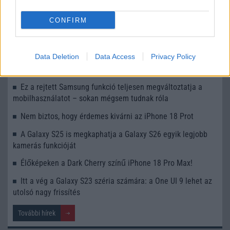
UI 9 frissítésből – itt a lista az érintett modellekről
CONFIRM
iPhone 18 bemutató dátum - ekkor rántja le a leplet az
Apple az új csúcsmobilokról
Data Deletion
Data Access
Privacy Policy
Az Android rejtett automatizmusai: hat funkció, amely
észrevétlenül könnyíti meg a mindennapokat
Ez a rejtett Samsung funkció teljesen megváltoztatja a
mobilhasználatot – sokan mégsem tudnak róla
Nem biztos, hogy érdemes kivárni az iPhone 18 Prot
A Galaxy S25 is megkaphatja a Galaxy S26 egyik legjobb
kamerás funkcióját
Élőképeken a Dark Cherry színű iPhone 18 Pro Max!
Itt a vég a Galaxy S23 széria számára: a One UI 9 lehet az
utolsó nagy frissítés
További hírek