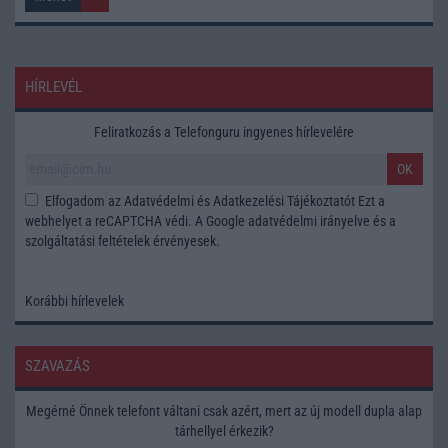
HÍRLEVÉL
Feliratkozás a Telefonguru ingyenes hírlevelére
OK
Elfogadom az
Adatvédelmi és Adatkezelési Tájékoztatót
Ezt a
webhelyet a reCAPTCHA védi. A Google
adatvédelmi irányelve
és a
szolgáltatási feltételek
érvényesek.
Korábbi hírlevelek
SZAVAZÁS
Megérné Önnek telefont váltani csak azért, mert az új modell dupla alap
tárhellyel érkezik?