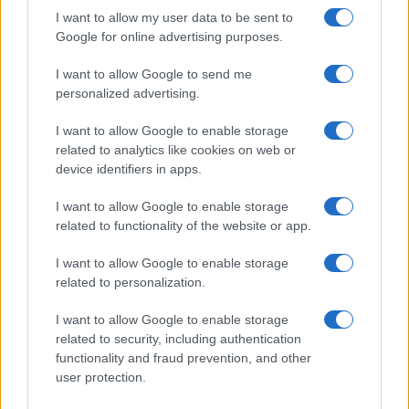
A Samsung Argentina kiszivárogtatta a következő Fan
I want to allow my user data to be sent to
Edition termékek teljes kínálatát
Google for online advertising purposes.
Örülhetnek a Samsung Galaxy S23 FE ára miatt a rajongók
I want to allow Google to send me
Itt vannak az első Samsung Galaxy S23 FE promóciós
personalized advertising.
videók
I want to allow Google to enable storage
Videón a Samsung Galaxy S23 FE az október 4-i
related to analytics like cookies on web or
megjelenés előtt
device identifiers in apps.
A Samsung Galaxy S23 FE ezen a héten érkezik végre
I want to allow Google to enable storage
Európába
related to functionality of the website or app.
Európában a Samsung Galaxy S23 FE!
I want to allow Google to enable storage
related to personalization.
További hírek
I want to allow Google to enable storage
related to security, including authentication
functionality and fraud prevention, and other
LEGOLVASOTTABBAK
user protection.
Számos népszerű Samsung Galaxy készülék kimarad a One