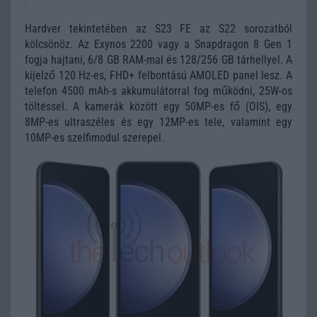
Hardver tekintetében az S23 FE az S22 sorozatból
kölcsönöz. Az Exynos 2200 vagy a Snapdragon 8 Gen 1
fogja hajtani, 6/8 GB RAM-mal és 128/256 GB tárhellyel. A
kijelző 120 Hz-es, FHD+ felbontású AMOLED panel lesz. A
telefon 4500 mAh-s akkumulátorral fog működni, 25W-os
töltéssel. A kamerák között egy 50MP-es fő (OIS), egy
8MP-es ultraszéles és egy 12MP-es tele, valamint egy
10MP-es szelfimodul szerepel.