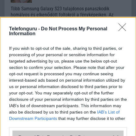
Több Samsung Galaxy S23 tulajdonos panaszkodik
homályos és elkenődött foltokról a fényképeiken. Az
probléma nem érinti az Ultra modelleket és az áprilisi
kamera frissítés után is fennáll.
Telefonguru -
Do Not Process My Personal
Information
Örülhetnek a Samsung Galaxy S23 FE
ára miatt a rajongók
If you wish to opt-out of the sale, sharing to third parties, or
2023.09.26
| SamMobile
processing of your personal or sensitive information for
targeted advertising by us, please use the below opt-out
Még néhány hét van hátra a Galaxy S23 FE megjelenéséig,
section to confirm your selection. Please note that after your
de a képek és az összes specifikációja már kiszivárgott.
opt-out request is processed you may continue seeing
interest-based ads based on personal information utilized by
us or personal information disclosed to third parties prior to
your opt-out. You may separately opt-out of the further
A Galaxy A55 kijelzője feltörli a padlót
disclosure of your personal information by third parties on the
az A54-gyel és az S23 FE-vel
IAB’s list of downstream participants. This information may
2024.03.21
| SamMobile
also be disclosed by us to third parties on the
IAB’s List of
A Samsung új Galaxy A55 számos fejlesztést hoz a Galaxy
Downstream Participants
that may further disclose it to other
A54-hez képest, de a hivatalos adatlapokat nézve azt
third parties.
gondolhatnánk, hogy a kijelző nem tartozik ezek közé.
Please note that this website/app uses one or more Google