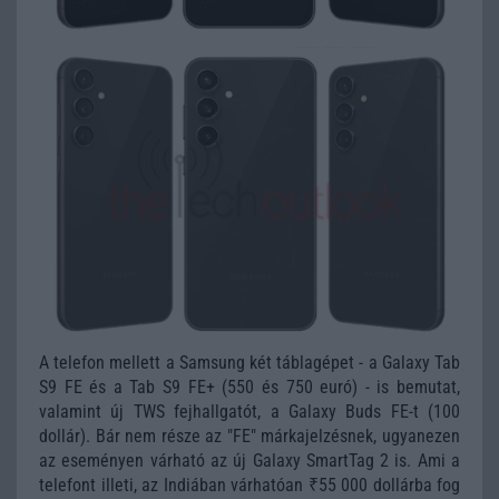
A telefon mellett a Samsung két táblagépet - a Galaxy Tab
S9 FE és a Tab S9 FE+ (550 és 750 euró) - is bemutat,
valamint új TWS fejhallgatót, a Galaxy Buds FE-t (100
dollár). Bár nem része az "FE" márkajelzésnek, ugyanezen
az eseményen várható az új Galaxy SmartTag 2 is. Ami a
telefont illeti, az Indiában várhatóan ₹55 000 dollárba fog