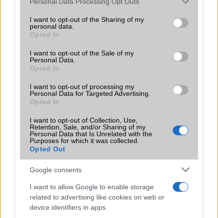
Personal Data Processing Opt Outs
services and may gather and store information including but
not limited to your visit or usage behaviour. You may click to
I want to opt-out of the Sharing of my
Régebbi csúcsmodellekre már március
personal data.
végén érkezik a One UI 6.1
grant or deny consent to Google and its third-party tags to
Opted In
use your data for below specified purposes in below Google
2024.03.16
| SamMobile
consent section.
I want to opt-out of the Sale of my
A Samsung megerősítette, hogy a One UI 6.1 még ebben a
Personal Data.
Opted In
hónapban megjelenik néhány telefonra és tabletre.
I want to opt-out of processing my
Personal Data for Targeted Advertising.
Opted In
I want to opt-out of Collection, Use,
Retention, Sale, and/or Sharing of my
Personal Data that Is Unrelated with the
Purposes for which it was collected.
KAPCSOLÓDÓ HÍREK
Opted Out
Lehet, hogy nem a Galaxy S23 FE lesz az egyetlen
Google consents
izgalmas FE termék a Samsung kínálatában
I want to allow Google to enable storage
Az újonnan felbukkant Samsung Galaxy S23 FE képek
related to advertising like cookies on web or
semmit sem bíznak a képzeletre
device identifiers in apps.