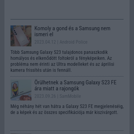
Komoly a gond és a Samsung nem
ismeri el
2023.04.12
| Android Police
Több Samsung Galaxy S23 tulajdonos panaszkodik
homályos és elkenődött foltokról a fényképeiken. Az
probléma nem érinti az Ultra modelleket és az áprilisi
kamera frissítés után is fennáll.
Örülhetnek a Samsung Galaxy S23 FE
ára miatt a rajongók
2023.09.26
| SamMobile
Még néhány hét van hátra a Galaxy S23 FE megjelenéséig,
de a képek és az összes specifikációja már kiszivárgott.