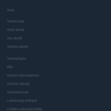
Hirek
Telefon Árak
Yettel akciók
One akciók
Telekom akciók
Tanácsdóguru
Wiki
Internet sebességmérő
Virtuális valóság
Telefonkönyvek
Lefedettségi térképek
Letöltési sebesség térkép