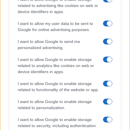
related to advertising like cookies on web or
device identifiers in apps.
LEGOLVASOTTABBAK
I want to allow my user data to be sent to
Google for online advertising purposes.
Számos népszerű Samsung Galaxy készülék kimarad a One
I want to allow Google to send me
UI 9 frissítésből – itt a lista az érintett modellekről
personalized advertising.
iPhone 18 bemutató dátum - ekkor rántja le a leplet az
Apple az új csúcsmobilokról
I want to allow Google to enable storage
related to analytics like cookies on web or
Az Android rejtett automatizmusai: hat funkció, amely
device identifiers in apps.
észrevétlenül könnyíti meg a mindennapokat
I want to allow Google to enable storage
Ez a rejtett Samsung funkció teljesen megváltoztatja a
related to functionality of the website or app.
mobilhasználatot – sokan mégsem tudnak róla
Nem biztos, hogy érdemes kivárni az iPhone 18 Prot
I want to allow Google to enable storage
related to personalization.
A Galaxy S25 is megkaphatja a Galaxy S26 egyik legjobb
kamerás funkcióját
I want to allow Google to enable storage
related to security, including authentication
Élőképeken a Dark Cherry színű iPhone 18 Pro Max!