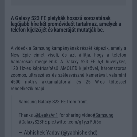
A Galaxy S23 FE pletykák hosszú sorozatának
legújabb híre két promóvideót tartalmaz, amelyek a
telefon kijelzőjét és kameráját mutatják be.
A videók a Samsung kampányának részét képezik, amely a
New Epic címet viseli, és azt állítja, hogy a telefon
hamarosan megjelenik. A Galaxy S23 FE 6,4 hüvelykes,
120 Hz-es képfrissítésű AMOLED kijelzővel, háromszoros
zoomos, ultraszéles és szélesvásznú kamerával, valamint
4500 mAh-s akkumulátorral és 25 W-os töltéssel
rendelkezik majd.
Samsung Galaxy S23
FE from front.
Thanks .
@LeaksAn1
for sharing video
#Samsung
#GalaxyS23FE
pic.twitter.com/g1yzrPUi6o
— Abhishek Yadav (@yabhishekhd)