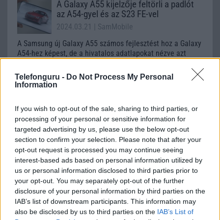
A Galaxy A55 kijelzője feltörli a padlót
az A54-gyel és az S23 FE-vel
2024.03.21
| SamMobile
A Samsung új Galaxy A55 számos fejlesztést hoz a Galaxy
A54-hez képest, de a hivatalos adatlapokat nézve azt
gondolhatnánk, hogy a kijelző nem tartozik ezek közé.
Telefonguru -
Do Not Process My Personal
Information
Régebbi csúcsmodellekre már március
végén érkezik a One UI 6.1
If you wish to opt-out of the sale, sharing to third parties, or
2024.03.16
| SamMobile
processing of your personal or sensitive information for
targeted advertising by us, please use the below opt-out
A Samsung megerősítette, hogy a One UI 6.1 még ebben a
section to confirm your selection. Please note that after your
hónapban megjelenik néhány telefonra és tabletre.
opt-out request is processed you may continue seeing
interest-based ads based on personal information utilized by
us or personal information disclosed to third parties prior to
your opt-out. You may separately opt-out of the further
disclosure of your personal information by third parties on the
IAB’s list of downstream participants. This information may
also be disclosed by us to third parties on the
IAB’s List of
KAPCSOLÓDÓ HÍREK