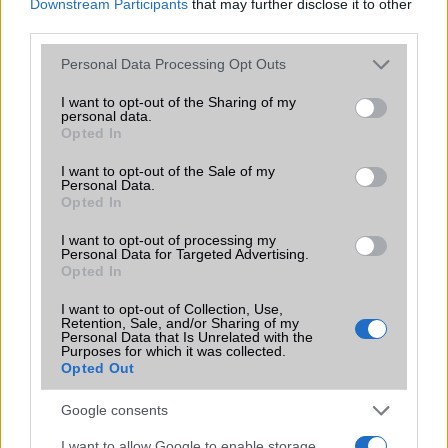
Downstream Participants
that may further disclose it to other
third parties.
Lehet, hogy nem a Galaxy S23 FE lesz az egyetlen
Please note that this website/app uses one or more Google
izgalmas FE termék a Samsung kínálatában
Personal Data Processing Opt Outs
services and may gather and store information including but
Az újonnan felbukkant Samsung Galaxy S23 FE képek
not limited to your visit or usage behaviour. You may click to
I want to opt-out of the Sharing of my
personal data.
semmit sem bíznak a képzeletre
grant or deny consent to Google and its third-party tags to
Opted In
use your data for below specified purposes in below Google
Videón: így néz ki a Samsung Galaxy S23 FE
consent section.
I want to opt-out of the Sale of my
Personal Data.
A Samsung Argentina kiszivárogtatta a következő Fan
Opted In
Edition termékek teljes kínálatát
I want to opt-out of processing my
Örülhetnek a Samsung Galaxy S23 FE ára miatt a rajongók
Personal Data for Targeted Advertising.
Opted In
Videón a Samsung Galaxy S23 FE az október 4-i
megjelenés előtt
I want to opt-out of Collection, Use,
Retention, Sale, and/or Sharing of my
A Samsung Galaxy S23 FE ezen a héten érkezik végre
Personal Data that Is Unrelated with the
Purposes for which it was collected.
Európába
Opted Out
Európában a Samsung Galaxy S23 FE!
Google consents
További hírek
I want to allow Google to enable storage