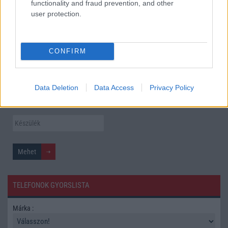
functionality and fraud prevention, and other
Itt a vég a Galaxy S23 széria számára: a One UI 9 lehet az
user protection.
utolsó nagy frissítés
További hírek
CONFIRM
Mennyibe kerül
Data Deletion
Data Access
Privacy Policy
Keressen a telefonboltok ajánlatai között!
TELEFONOK GYORSLISTA
Márka :