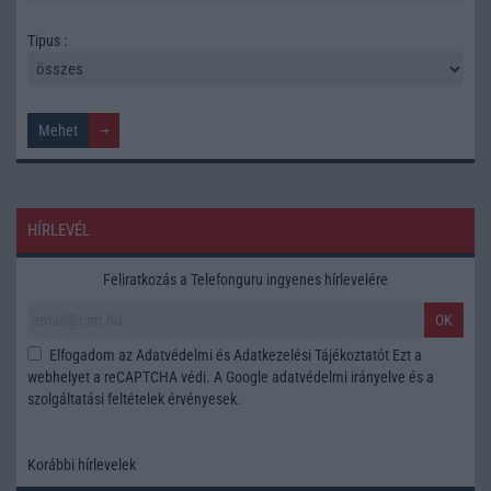
Tipus :
HÍRLEVÉL
Feliratkozás a Telefonguru ingyenes hírlevelére
OK
Elfogadom az
Adatvédelmi és Adatkezelési Tájékoztatót
Ezt a
webhelyet a reCAPTCHA védi. A Google
adatvédelmi irányelve
és a
szolgáltatási feltételek
érvényesek.
Korábbi hírlevelek