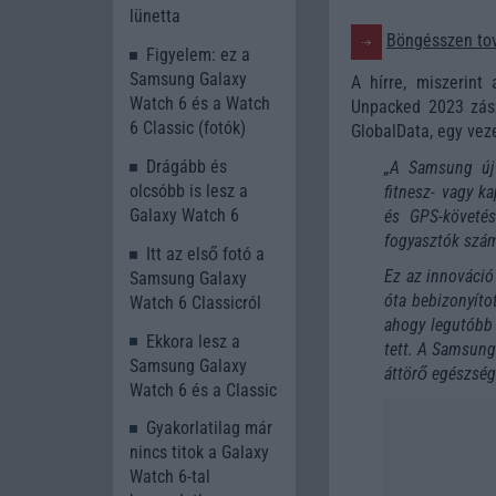
lünetta
Böngésszen tov
Figyelem: ez a
Samsung Galaxy
A hírre, miszerin
Watch 6 és a Watch
Unpacked 2023 zász
6 Classic (fotók)
GlobalData, egy vez
Drágább és
„A Samsung új 
olcsóbb is lesz a
fitnesz- vagy k
Galaxy Watch 6
és GPS-követés
fogyasztók szám
Itt az első fotó a
Ez az innováció
Samsung Galaxy
óta bebizonyítot
Watch 6 Classicról
ahogy legutóbb
Ekkora lesz a
tett. A Samsung
Samsung Galaxy
áttörő egészség
Watch 6 és a Classic
Gyakorlatilag már
nincs titok a Galaxy
Watch 6-tal