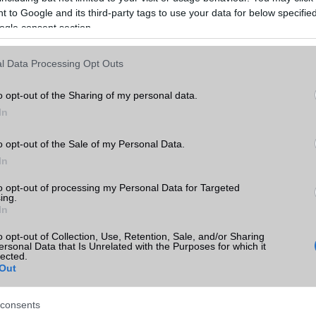
világít arra, hogy a Samsung kapcsolatban áll a felhasználóival. 
 to Google and its third-party tags to use your data for below specifi
ékelni fogják, és bizonyos módon megerősítik a fogyasztói hűséget.
ogle consent section.
zikai forgó káva Samsung pontokat is nyer a sportolók és kalan
vel kompatibilis a kesztyűkkel, nedves kézzel és vízzel.”
l Data Processing Opt Outs
o opt-out of the Sharing of my personal data.
ó linkek:
In
o opt-out of the Sale of my Personal Data.
In
to opt-out of processing my Personal Data for Targeted
ing.
In
o opt-out of Collection, Use, Retention, Sale, and/or Sharing
ersonal Data that Is Unrelated with the Purposes for which it
lected.
SM kiemelt ajánlatok
Out
xy S25
Samsung Galaxy S26
Samsung Galaxy S25 Ultr
consents