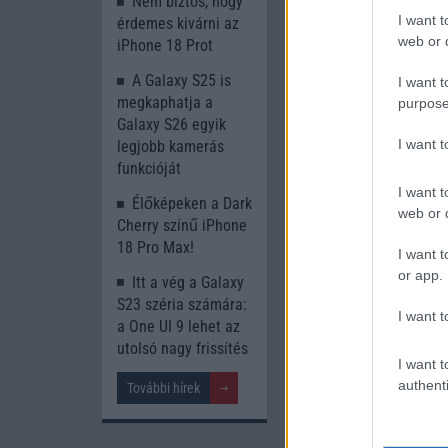
Nem biztos, hogy
I want t
érdemes kivárni az
web or d
iPhone 18 Prot
A Galaxy S25 is
I want t
megkaphatja a
purpose
Galaxy S26 egyik
I want 
legjobb kamerás
Euro Gs
funkcióját
222.000 Ft 
I want t
Élőképeken a Dark
web or d
Cherry színű iPhone
18 Pro Max!
I want t
or app.
Itt a vég a Galaxy
Vércuk
S23 széria számára:
I want t
kaphat
a One UI 9 lehet az
utolsó nagy frissítés
2021.0
I want t
A Samsung Galaxy Wa
authenti
További hírek
Active 3 okosóra eg
számára rendkívül f