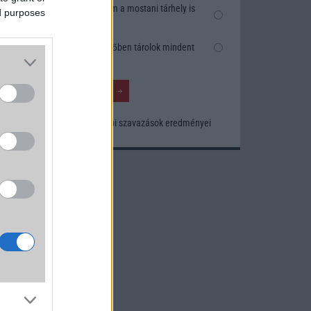
Ezt a
Nem, nekem a mostani tárhely is
ed purposes
 Ezen
elég
dorok
Inkább felhőben tárolok mindent
Korábbi szavazások eredményei
a