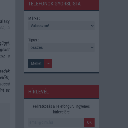
TELEFONOK GYORSLISTA
Márka :
alaxy
sa, a
Tipus :
ügyi,
égeket
esz a
izedek
előtt,
nossá
ánt az
HÍRLEVÉL
Feliratkozás a Telefonguru ingyenes
hírlevelére
OK