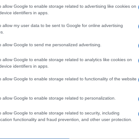
o allow Google to enable storage related to advertising like cookies on
evice identifiers in apps.
o allow my user data to be sent to Google for online advertising
s.
to allow Google to send me personalized advertising.
m
Nelly GSM
Nelly GSM
(új)
245.000 Ft (új)
245.000 Ft (használt)
o allow Google to enable storage related to analytics like cookies on
evice identifiers in apps.
o allow Google to enable storage related to functionality of the website
ormérő szenzort
Gyilkos áron: itt a Xiao
o allow Google to enable storage related to personalization.
 a Galaxy Watch 4
Apple Watch klónja
1.26
| SamMobile
2019.11.05
| Phone Arena
o allow Google to enable storage related to security, including
tch 4, illetve Watch
Wear OS és igazán ütős árral érkezett a
cation functionality and fraud prevention, and other user protection.
y, a diabéteszesek
Xiaomi okosórája.
ontos szenzort kaphat.