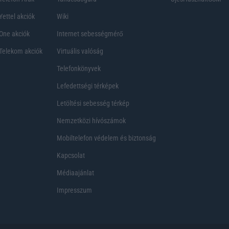
Yettel akciók
Wiki
One akciók
Internet sebességmérő
Telekom akciók
Virtuális valóság
Telefonkönyvek
Lefedettségi térképek
Letöltési sebesség térkép
Nemzetközi hívószámok
Mobiltelefon védelem és biztonság
Kapcsolat
Médiaajánlat
Impresszum