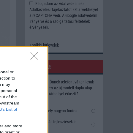
Elfogadom az
Adatvédelmi és
Adatkezelési Tájékoztatót
Ezt a webhelyet
a reCAPTCHA védi. A Google
adatvédelmi
irányelve
és a
szolgáltatási feltételek
érvényesek.
Korábbi hírlevelek
SZAVAZÁS
sonal or
ection to
Megérné Önnek telefont váltani csak
ou may
azért, mert az új modell dupla alap
 personal
tárhellyel érkezik?
out of the
 downstream
gosan
B’s List of
Igen, a tárhely nagyon fontos
Talán, ha más fejlesztések is
tése a
er and store
vannak
 hozta
to grant or