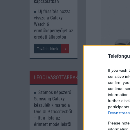
kapcsolatban
Új frissítés hozza
vissza a Galaxy
Watch 6
érintőképernyőjét az
eredeti állapotba
További hírek
Telefongu
If you wish 
sensitive in
LEGOLVASOTTABBAK
confirm you
continue se
Számos népszerű
information 
Samsung Galaxy
further disc
A Samsung ráad
készülék kimarad a
participants
visszatart majd
One UI 9 frissítésből
Downstream 
– itt a lista az
A Samsung új ok
Please note
érintett modellekről
Galaxy Watch 6 
information 