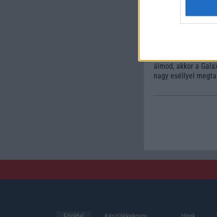
Samsu
Active
2019.0
Ha egy könnyű és kic
álmod, akkor a Gala
nagy eséllyel megtal
Főoldal
Készülékekguru
Hirek