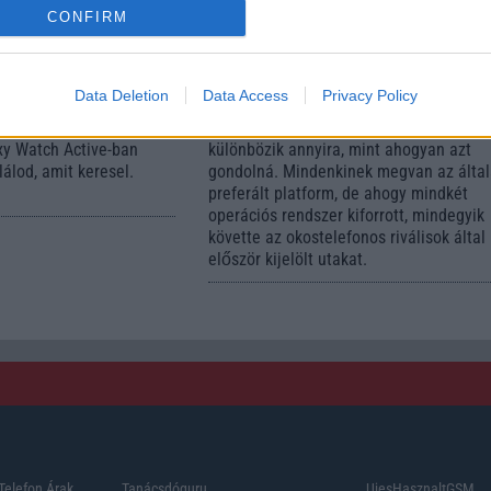
CONFIRM
ng Galaxy Watch
7 dolog, amit utálni fog 
 és Buds teszt
Androidról iOS-re váltá
4.08
| Telefonguru
2023.06.12
| Android Polic
Data Deletion
Data Access
Privacy Policy
si, de valódi okosóra az
Manapság az Android és az iOS nem is
xy Watch Active-ban
különbözik annyira, mint ahogyan azt
álod, amit keresel.
gondolná. Mindenkinek megvan az álta
preferált platform, de ahogy mindkét
operációs rendszer kiforrott, mindegyik
követte az okostelefonos riválisok által
először kijelölt utakat.
Telefon Árak
Tanácsdóguru
UjesHasznaltGSM