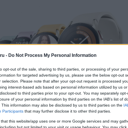
ru -
Do Not Process My Personal Information
to opt-out of the sale, sharing to third parties, or processing of your per
formation for targeted advertising by us, please use the below opt-out s
r selection. Please note that after your opt-out request is processed y
eing interest-based ads based on personal information utilized by us or
disclosed to third parties prior to your opt-out. You may separately opt-
losure of your personal information by third parties on the IAB’s list of
ásul megemelte legújabb okosóráinak árait, ami óhatatlanul és jo
. This information may also be disclosed by us to third parties on the
IA
 egyeseket a beszerzéstől.
Participants
that may further disclose it to other third parties.
osóráinak egyetlen pozitív része a fizikai forgó előlap újbóli beveze
 that this website/app uses one or more Google services and may gath
Classicon. A Samsung azt állította, hogy ezt a népszerű kereslet miatt
including but not limited to your visit or usage behaviour. You may click 