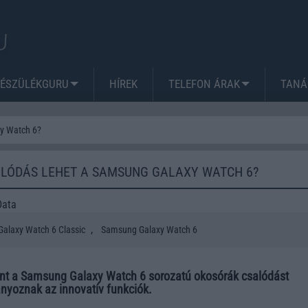
KÉSZÜLÉKGURU
HÍREK
TELEFON ÁRAK
TANÁ
y Watch 6?
ALÓDÁS LEHET A SAMSUNG GALAXY WATCH 6?
Data
,
alaxy Watch 6 Classic
Samsung Galaxy Watch 6
int a Samsung Galaxy Watch 6 sorozatú okosórák csalódást
ányoznak az innovatív funkciók.