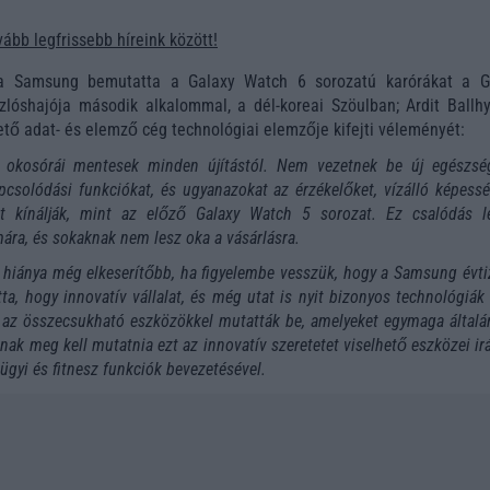
ább legfrissebb híreink között!
t a Samsung bemutatta a Galaxy Watch 6 sorozatú karórákat a G
lóshajója második alkalommal, a dél-koreai Szöulban; Ardit Ballhy
ető adat- és elemző cég technológiai elemzője kifejti véleményét:
okosórái mentesek minden újítástól. Nem vezetnek be új egészség
apcsolódási funkciókat, és ugyanazokat az érzékelőket, vízálló képess
t kínálják, mint az előző Galaxy Watch 5 sorozat. Ez csalódás l
ára, és sokaknak nem lesz oka a vásárlásra.
 hiánya még elkeserítőbb, ha figyelembe vesszük, hogy a Samsung évt
ta, hogy innovatív vállalat, és még utat is nyit bizonyos technológiák 
 az összecsukható eszközökkel mutatták be, amelyeket egymaga általá
nak meg kell mutatnia ezt az innovatív szeretetet viselhető eszközei ir
ügyi és fitnesz funkciók bevezetésével.