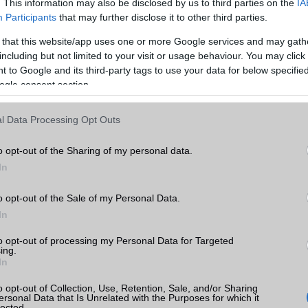
. This information may also be disclosed by us to third parties on the
IA
Participants
that may further disclose it to other third parties.
 that this website/app uses one or more Google services and may gath
including but not limited to your visit or usage behaviour. You may click 
 to Google and its third-party tags to use your data for below specifi
ogle consent section.
l Data Processing Opt Outs
o opt-out of the Sharing of my personal data.
ózása már olyan népszerűségre tett szert, hogy Magyarország 
In
a is a témának szentelt
videóval
rukkolt elő. Nánási Pál szerint az 
ő, amit figyelembe kell venni a naplementék fotózásakor, az időzítés.
o opt-out of the Sale of my Personal Data.
tózunk, kiemelt fontossága van annak, hogy mikor, melyik pillan
In
lefonunk kameráját. Én általában megvárom, hogy a nap egészen 
to opt-out of processing my Personal Data for Targeted
nthoz, és alulról világítsa meg az eget, mert ilyenkor elképesztő színj
ing.
 10-15 percben, mielőtt a nap a horizont alá bukik, akkor lehet i
In
ur képeket készíteni”
– mondta el az elismert fotóművész
.
o opt-out of Collection, Use, Retention, Sale, and/or Sharing
ersonal Data that Is Unrelated with the Purposes for which it
lected.