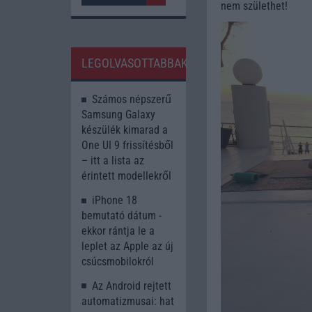
nem születhet!
LEGOLVASOTTABBAK
Számos népszerű
Samsung Galaxy
készülék kimarad a
One UI 9 frissítésből
– itt a lista az
érintett modellekről
iPhone 18
bemutató dátum -
ekkor rántja le a
leplet az Apple az új
csúcsmobilokról
Az Android rejtett
automatizmusai: hat