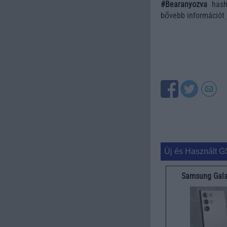
#Bearanyozva
hasht
bővebb információt
Új és Használt G
Samsung Gala