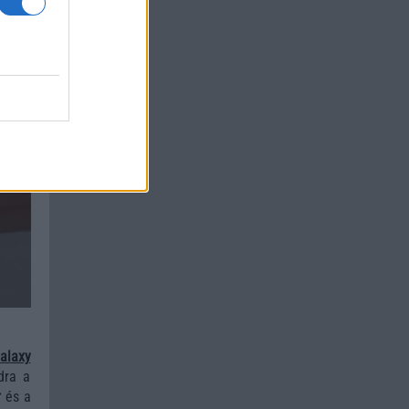
alaxy
dra a
r
és a