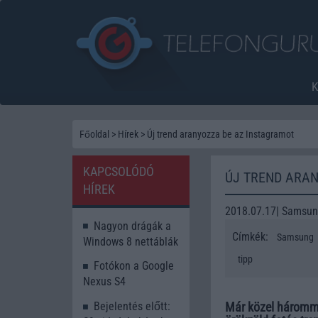
Főoldal
>
Hírek
>
Új trend aranyozza be az Instagramot
KAPCSOLÓDÓ
ÚJ TREND ARA
HÍREK
2018.07.17| Samsu
Nagyon drágák a
Címkék:
Samsung
Windows 8 nettáblák
tipp
Fotókon a Google
Nexus S4
Már közel hárommil
Bejelentés előtt: