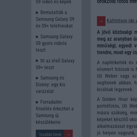
örökzöld fotós tren
S9 videó és képek
Bemutatták a
Samsung Galaxy S9
Kattintson ide 
és S9+ telefonokat
A jövő közösségi m
Samsung Galaxy
meg az aranyban ús
S9 gyors videós
minőségi, egyedi v
teszt
trendre, most egy i
Itt az első Galaxy
A napfelkelték és 
S9+ teszt
elismert fotósok is 
Uli Weber vagy az
Samsung és
segítenek abban, 
Disney: egy kis
kiválóak legyenek.
varázslat
A Golden Hour ké
Forradalmi
portréfotós, Uli W
frissítés érkezhet a
másra szükség, mint
Samsung új
képeket készítő okos
készülékeire
alkalmazással egysz
jó helyen vagyunk,
További hírek