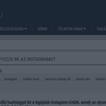
KÉSZÜLÉKGURU
HÍREK
TELEFON ÁRAK
TANÁ
NYOZZA BE AZ INSTAGRAMOT
ng
,
,
,
,
,
Instagram
Golden Hour
Samsung Galaxy S9
Galaxy s9+
fotózás
lió hashtaggel bír a legújabb Instagram-őrület, amely az olyan