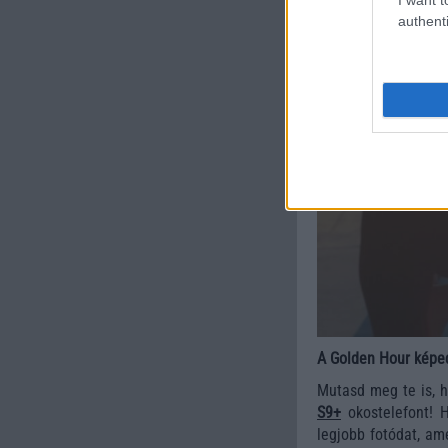
authenti
A Golden Hour képe
Mutasd meg te is, 
S9+
okostelefont! H
legjobb fotódat, am