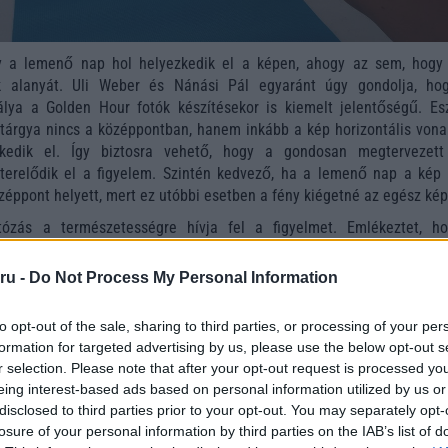
 a lemenő nap hol helyezkedik el a képen, ahogy az sem, hogy
k alanyát. Uli Weber és Nánási Pál egyaránt úgy gondolja, ho
lya a Golden Hour fotók készítésekor is kiemelt jelentőségű. Esz
tárgya nincs a középpontban, hanem inkább a kép horizontális vona
kedik el. Így biztosra vehető, hogy a gondosan megtervezett
terelődik el a figyelem. Szintén kedvező, ha a lemenő nap a kép 
zéppont helyett, mert ez utóbbi esetben a fény kiégetné az egész kép
ózás a természetességre hívja fel a figyelmet. Emlékeztet, h
napfelkeltekor jellemző különleges fények összjátéka olyan szí
 semmilyen filter nem tud helyettesíteni. Használjuk ki az okostele
ru -
Do Not Process My Personal Information
ehetőségeket, és hagyjuk, hogy a természet fényei legyenek a ké
 szűrők! A bámulatos eredményt nemcsak mi látjuk majd rögtön, 
to opt-out of the sale, sharing to third parties, or processing of your per
 is azonnal észreveszik.
formation for targeted advertising by us, please use the below opt-out s
r selection. Please note that after your opt-out request is processed y
eing interest-based ads based on personal information utilized by us or
disclosed to third parties prior to your opt-out. You may separately opt-
losure of your personal information by third parties on the IAB’s list of