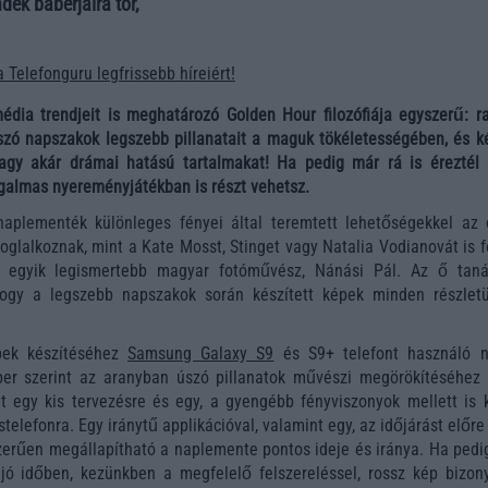
dek babérjaira tör,
a Telefonguru legfrissebb híreiért!
édia trendjeit is meghatározó Golden Hour filozófiája egyszerű: r
zó napszakok legszebb pillanatait a maguk tökéletességében, és ké
agy akár drámai hatású tartalmakat! Ha pedig már rá is éreztél 
zgalmas nyereményjátékban is részt vehetsz.
naplementék különleges fényei által teremtett lehetőségekkel az 
foglalkoznak, mint a Kate Mosst, Stinget vagy Natalia Vodianovát is 
 egyik legismertebb magyar fotóművész, Nánási Pál. Az ő taná
hogy a legszebb napszakok során készített képek minden részlet
pek készítéséhez
Samsung Galaxy S9
és S9+ telefont használó 
eber szerint az aranyban úszó pillanatok művészi megörökítéséhez 
 egy kis tervezésre és egy, a gyengébb fényviszonyok mellett is k
telefonra. Egy iránytű applikációval, valamint egy, az időjárást előre
erűen megállapítható a naplemente pontos ideje és iránya. Ha pedi
 jó időben, kezünkben a megfelelő felszereléssel, rossz kép bizon