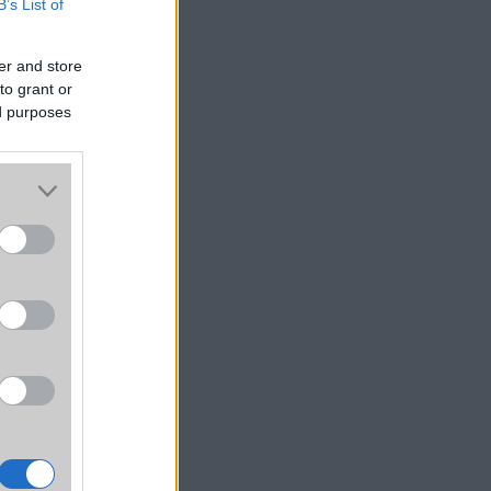
B’s List of
er and store
to grant or
ed purposes
egyik
egyik
atban
közel
átékot
gazán