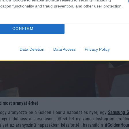
cation functionality and fraud prevention, and other user protection.
CONFIRM
Data Deletion
Data Access
Privacy Policy
d most aranyat érhet
hogy aranyozza be a Golden Hour a napodat és nyerj egy
Samsung G
ogy indulhass a sorsoláson, töltsd fel nyilvános Instagram profilo
elyet az aranyszínű napszakban készítettél, használd a
#GoldenHou