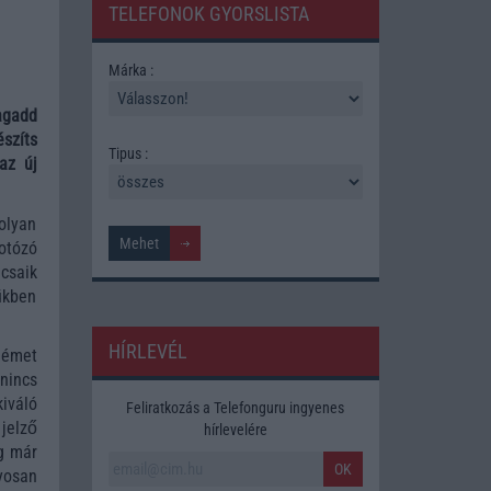
TELEFONOK GYORSLISTA
Márka :
agadd
szíts
Tipus :
az új
olyan
fotózó
csaik
ükben
HÍRLEVÉL
német
nincs
iváló
Feliratkozás a Telefonguru ingyenes
 jelző
hírlevelére
g már
OK
yosan