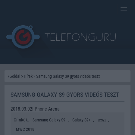
Toggle
naviga
Főoldal
>
Hírek
>
Samsung Galaxy S9 gyors videós teszt
SAMSUNG GALAXY S9 GYORS VIDEÓS TESZT
2018.03.02| Phone Arena
Címkék:
,
,
,
Samsung Galaxy S9
Galaxy S9+
teszt
MWC 2018