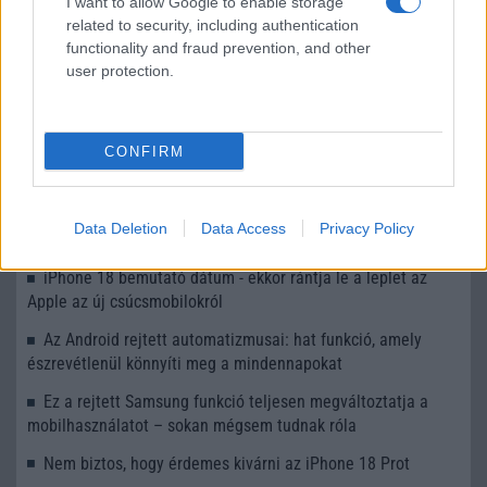
I want to allow Google to enable storage
Új trend aranyozza be az Instagramot
related to security, including authentication
functionality and fraud prevention, and other
További hírek
user protection.
CONFIRM
LEGOLVASOTTABBAK
Számos népszerű Samsung Galaxy készülék kimarad a One
Data Deletion
Data Access
Privacy Policy
UI 9 frissítésből – itt a lista az érintett modellekről
iPhone 18 bemutató dátum - ekkor rántja le a leplet az
Apple az új csúcsmobilokról
Az Android rejtett automatizmusai: hat funkció, amely
észrevétlenül könnyíti meg a mindennapokat
Ez a rejtett Samsung funkció teljesen megváltoztatja a
mobilhasználatot – sokan mégsem tudnak róla
Nem biztos, hogy érdemes kivárni az iPhone 18 Prot