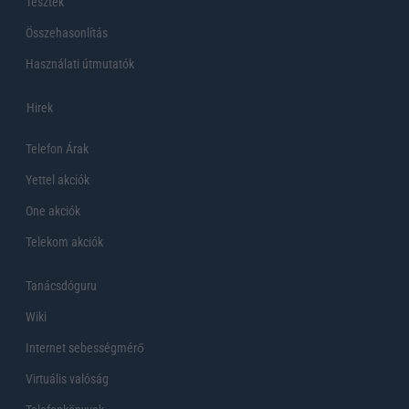
Tesztek
Összehasonlítás
Használati útmutatók
Hirek
Telefon Árak
Yettel akciók
One akciók
Telekom akciók
Tanácsdóguru
Wiki
Internet sebességmérő
Virtuális valóság