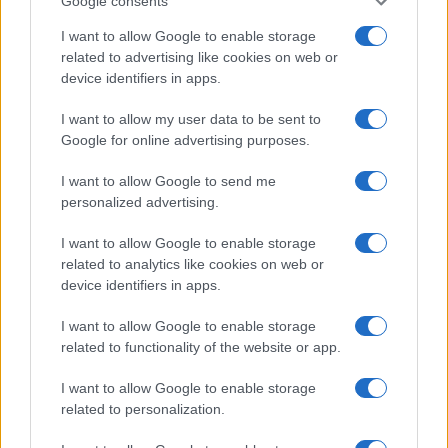
Google consents
Az Edge Panel az egyik leghasznosabb funkció, amely
jelentősen felgyorsítja a mindennapi használatot,
I want to allow Google to enable storage
miközben a Pixel telefonokból továbbra is hiányzik.
related to advertising like cookies on web or
device identifiers in apps.
I want to allow my user data to be sent to
Google for online advertising purposes.
KAPCSOLÓDÓ HÍREK
I want to allow Google to send me
personalized advertising.
Méregdrága lesz a Galaxy S9
I want to allow Google to enable storage
Bejelentés előtt: S9 videó és képek
related to analytics like cookies on web or
device identifiers in apps.
Bemutatták a Samsung Galaxy S9 és S9+ telefonokat
I want to allow Google to enable storage
Itt az első Galaxy S9+ teszt
related to functionality of the website or app.
Jerry majdnem kinyírt egy Galaxy S9-et
I want to allow Google to enable storage
Galaxy S9 átlátszó hátlappal
related to personalization.
Asus ZenFone 5 ZE620KL – bízd rá magad!