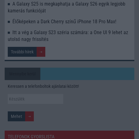
A Galaxy S25 is megkaphatja a Galaxy S26 egyik legjobb
kamerás funkcióját
Élőképeken a Dark Cherry színű iPhone 18 Pro Max!
Itt a vég a Galaxy S23 széria számára: a One UI 9 lehet az
utolsó nagy frissítés
További hírek
Mennyibe kerül
Keressen a telefonboltok ajánlatai között!
TELEFONOK GYORSLISTA