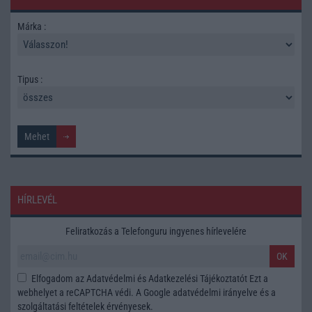
Márka :
Tipus :
HÍRLEVÉL
Feliratkozás a Telefonguru ingyenes hírlevelére
OK
Elfogadom az
Adatvédelmi és Adatkezelési Tájékoztatót
Ezt a
webhelyet a reCAPTCHA védi. A Google
adatvédelmi irányelve
és a
szolgáltatási feltételek
érvényesek.