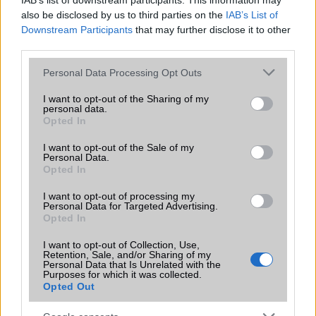
IAB’s list of downstream participants. This information may
iPhone 18 bemutató dátum - ekkor
also be disclosed by us to third parties on the
IAB’s List of
rántja le a leplet az Apple az új
Downstream Participants
that may further disclose it to other
csúcsmobilokról
third parties.
2026.06.29
| Phone Arena
A szeptemberi eseményen az iPhone 18 Pro modellek
Please note that this website/app uses one or more Google
Personal Data Processing Opt Outs
mellett a régóta pletykált hajlítható iPhone Ultra is
services and may gather and store information including but
bemutatkozhat, miközben az áremelésekről szóló
not limited to your visit or usage behaviour. You may click to
I want to opt-out of the Sharing of my
találgatások továbbra is beárnyékolják a rajtot.
personal data.
grant or deny consent to Google and its third-party tags to
Opted In
use your data for below specified purposes in below Google
Az Android rejtett automatizmusai: hat
consent section.
I want to opt-out of the Sale of my
funkció, amely észrevétlenül könnyíti
Personal Data.
meg a mindennapokat
Opted In
2026.06.14
| Android Police
I want to opt-out of processing my
Sok felhasználó külön alkalmazásokra esküszik, pedig az
Personal Data for Targeted Advertising.
Android már évek óta olyan intelligens funkciókat kínál,
Opted In
amelyek maguktól dolgoznak a háttérben.
I want to opt-out of Collection, Use,
Retention, Sale, and/or Sharing of my
Ez a rejtett Samsung funkció teljesen
Personal Data that Is Unrelated with the
Purposes for which it was collected.
megváltoztatja a mobilhasználatot –
Opted Out
sokan mégsem tudnak róla
2026.07.12
| Android Central