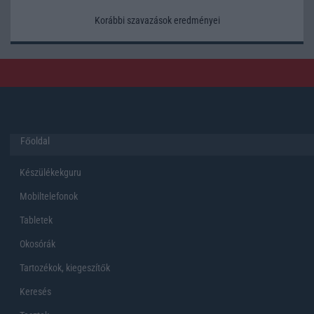
Korábbi szavazások eredményei
Főoldal
Készülékekguru
Mobiltelefonok
Tabletek
Okosórák
Tartozékok, kiegeszítők
Keresés