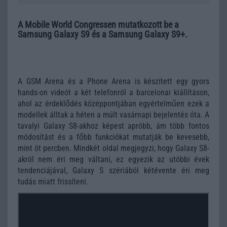
A Mobile World Congressen mutatkozott be a
Samsung Galaxy S9 és a Samsung Galaxy S9+.
A GSM Arena és a Phone Arena is készített egy gyors
hands-on videót a két telefonról a barcelonai kiállításon,
ahol az érdeklődés középpontjában egyértelműen ezek a
modellek álltak a héten a múlt vasárnapi bejelentés óta. A
tavalyi Galaxy S8-akhoz képest apróbb, ám több fontos
módosítást és a főbb funkciókat mutatják be kevesebb,
mint öt percben. Mindkét oldal megjegyzi, hogy Galaxy S8-
akról nem éri meg váltani, ez egyezik az utóbbi évek
tendenciájával, Galaxy S szériából kétévente éri meg
tudás miatt frissíteni.