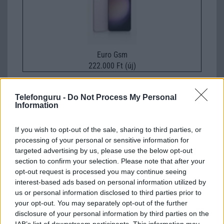
Euro Gsm
222.000 Ft (új)
Telefonguru -
Do Not Process My Personal
Information
Számos népszerű Samsung Galaxy
If you wish to opt-out of the sale, sharing to third parties, or
készülék kimarad a One UI 9
processing of your personal or sensitive information for
frissítésből – itt a lista az érintett
targeted advertising by us, please use the below opt-out
modellekről
section to confirm your selection. Please note that after your
2026.06.30
| Phone Arena
opt-out request is processed you may continue seeing
A One UI 9 érkezése új mesterséges intelligencia-
interest-based ads based on personal information utilized by
funkciókat és továbbfejlesztett kezelőfelületet hoz,
us or personal information disclosed to third parties prior to
azonban több korábbi csúcskategóriás és középkategóriás
your opt-out. You may separately opt-out of the further
Galaxy készülék számára ez lesz az út vége.
disclosure of your personal information by third parties on the