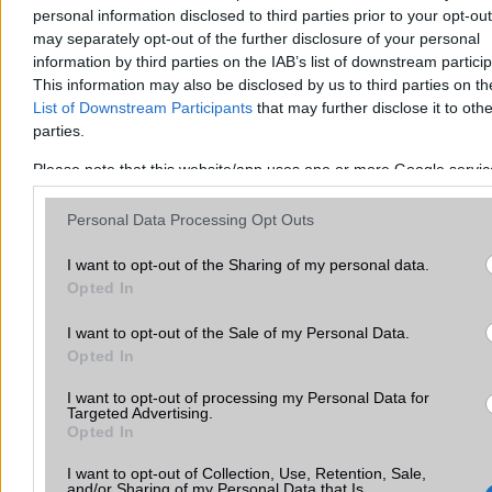
Idén sem lesz titkosítás Messengeren és Instán
personal information disclosed to third parties prior to your opt-ou
may separately opt-out of the further disclosure of your personal
További hírek
information by third parties on the IAB’s list of downstream partici
This information may also be disclosed by us to third parties on t
List of Downstream Participants
that may further disclose it to othe
parties.
LEGOLVASOTTABBAK
Please note that this website/app uses one or more Google servi
may gather and store information including but not limited to your v
Számos népszerű Samsung Galaxy készülék kimarad a One
usage behaviour. You may click to grant or deny consent to Googl
Personal Data Processing Opt Outs
UI 9 frissítésből – itt a lista az érintett modellekről
third-party tags to use your data for below specified purposes in 
Google consent section.
I want to opt-out of the Sharing of my personal data.
iPhone 18 bemutató dátum - ekkor rántja le a leplet az
Opted In
Apple az új csúcsmobilokról
Az Android rejtett automatizmusai: hat funkció, amely
I want to opt-out of the Sale of my Personal Data.
észrevétlenül könnyíti meg a mindennapokat
Opted In
Ez a rejtett Samsung funkció teljesen megváltoztatja a
I want to opt-out of processing my Personal Data for
Targeted Advertising.
mobilhasználatot – sokan mégsem tudnak róla
Opted In
Nem biztos, hogy érdemes kivárni az iPhone 18 Prot
I want to opt-out of Collection, Use, Retention, Sale,
and/or Sharing of my Personal Data that Is