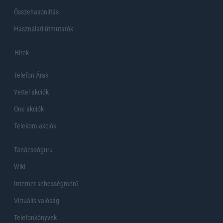
Összehasonlítás
Használati útmutatók
Hirek
Telefon Árak
Yettel akciók
One akciók
Telekom akciók
Tanácsdóguru
Wiki
Internet sebességmérő
Virtuális valóság
Telefonkönyvek