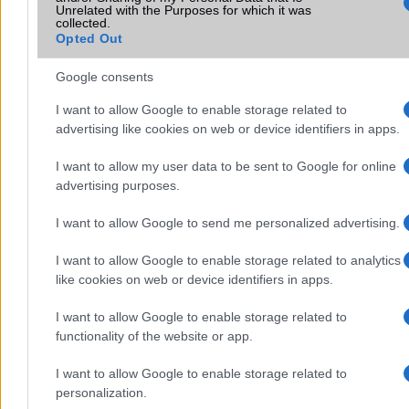
A Galaxy S25 is megkaphatja a Galaxy S26 egyik legjobb
Unrelated with the Purposes for which it was
kamerás funkcióját
collected.
Opted Out
Élőképeken a Dark Cherry színű iPhone 18 Pro Max!
Google consents
Itt a vég a Galaxy S23 széria számára: a One UI 9 lehet az
utolsó nagy frissítés
I want to allow Google to enable storage related to
advertising like cookies on web or device identifiers in apps.
További hírek
I want to allow my user data to be sent to Google for online
advertising purposes.
Mennyibe kerül
I want to allow Google to send me personalized advertising.
Keressen a telefonboltok ajánlatai között!
I want to allow Google to enable storage related to analytics
like cookies on web or device identifiers in apps.
I want to allow Google to enable storage related to
functionality of the website or app.
I want to allow Google to enable storage related to
TELEFONOK GYORSLISTA
personalization.