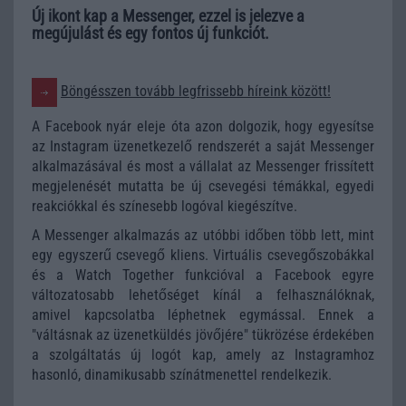
Új ikont kap a Messenger, ezzel is jelezve a
megújulást és egy fontos új funkciót.
Böngésszen tovább legfrissebb híreink között!
A Facebook nyár eleje óta azon dolgozik, hogy egyesítse
az Instagram üzenetkezelő rendszerét a saját Messenger
alkalmazásával és most a vállalat az Messenger frissített
megjelenését mutatta be új csevegési témákkal, egyedi
reakciókkal és színesebb logóval kiegészítve.
A Messenger alkalmazás az utóbbi időben több lett, mint
egy egyszerű csevegő kliens. Virtuális csevegőszobákkal
és a Watch Together funkcióval a Facebook egyre
változatosabb lehetőséget kínál a felhasználóknak,
amivel kapcsolatba léphetnek egymással. Ennek a
"váltásnak az üzenetküldés jövőjére" tükrözése érdekében
a szolgáltatás új logót kap, amely az Instagramhoz
hasonló, dinamikusabb színátmenettel rendelkezik.