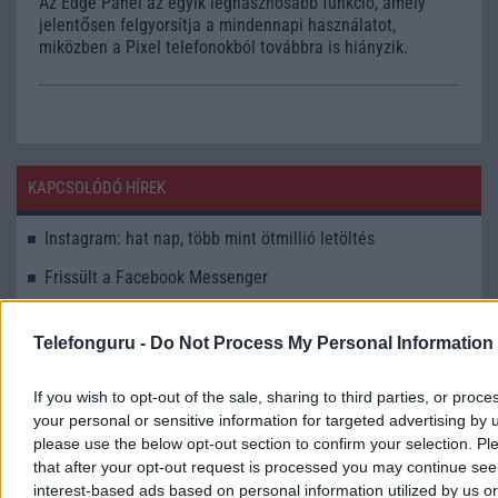
Az Edge Panel az egyik leghasznosabb funkció, amely
jelentősen felgyorsítja a mindennapi használatot,
miközben a Pixel telefonokból továbbra is hiányzik.
KAPCSOLÓDÓ HÍREK
Instagram: hat nap, több mint ötmillió letöltés
Frissült a Facebook Messenger
Facebook Messenger a BlackBerry App World-ben
Telefonguru -
Do Not Process My Personal Information
iPhone: ingyen hívás Facebookon
Újdonságokkal jön a Facebook
If you wish to opt-out of the sale, sharing to third parties, or proce
your personal or sensitive information for targeted advertising by 
Ezek az idei év legnépszerűbb appjai
please use the below opt-out section to confirm your selection. Pl
that after your opt-out request is processed you may continue see
iKupi lesz az iMessage mintájára?
interest-based ads based on personal information utilized by us or