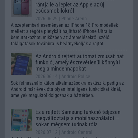
rántja le a leplet az Apple az új
csúcsmobilokról
2026.06.29
| Phone Arena
A szeptemberi eseményen az iPhone 18 Pro modellek
mellett a régóta pletykált hajlítható iPhone Ultra is
bemutatkozhat, miközben az áremelésekről szóló
találgatások továbbra is beárnyékolják a rajtot.
Az Android rejtett automatizmusai: hat
funkció, amely észrevétlenül könnyíti
meg a mindennapokat
2026.06.14
| Android Police
Sok felhasználó külön alkalmazásokra esküszik, pedig az
Android már évek óta olyan intelligens funkciókat kínál,
amelyek maguktól dolgoznak a háttérben.
Ez a rejtett Samsung funkció teljesen
megváltoztatja a mobilhasználatot –
sokan mégsem tudnak róla
2026.07.12
| Android Central