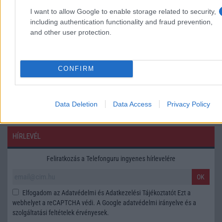
I want to allow Google to enable storage related to security,
Márka :
including authentication functionality and fraud prevention,
and other user protection.
Tipus :
CONFIRM
Data Deletion
Data Access
Privacy Policy
HÍRLEVÉL
Feliratkozás a Telefonguru ingyenes hírlevelére
OK
Elfogadom az
Adatvédelmi és Adatkezelési Tájékoztatót
Ezt a
webhelyet a reCAPTCHA védi. A Google
adatvédelmi irányelve
és a
szolgáltatási feltételek
érvényesek.