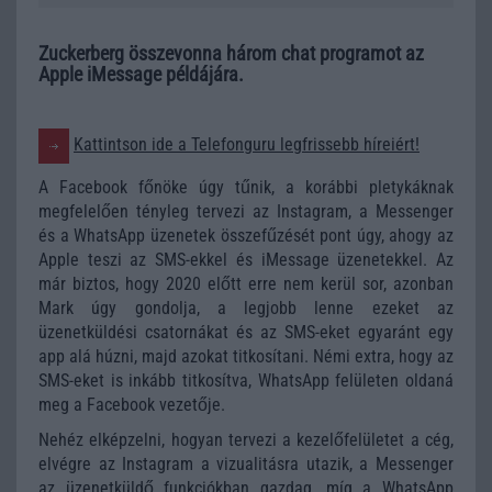
Zuckerberg összevonna három chat programot az
Apple iMessage példájára.
Kattintson ide a Telefonguru legfrissebb híreiért!
A Facebook főnöke úgy tűnik, a korábbi pletykáknak
megfelelően tényleg tervezi az Instagram, a Messenger
és a WhatsApp üzenetek összefűzését pont úgy, ahogy az
Apple teszi az SMS-ekkel és iMessage üzenetekkel. Az
már biztos, hogy 2020 előtt erre nem kerül sor, azonban
Mark úgy gondolja, a legjobb lenne ezeket az
üzenetküldési csatornákat és az SMS-eket egyaránt egy
app alá húzni, majd azokat titkosítani. Némi extra, hogy az
SMS-eket is inkább titkosítva, WhatsApp felületen oldaná
meg a Facebook vezetője.
Nehéz elképzelni, hogyan tervezi a kezelőfelületet a cég,
elvégre az Instagram a vizualitásra utazik, a Messenger
az üzenetküldő funkciókban gazdag, míg a WhatsApp