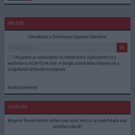
HÍRLEVÉL
Feliratkozás a Telefonguru ingyenes hírlevelére
OK
Elfogadom az
Adatvédelmi és Adatkezelési Tájékoztatót
Ezt a
webhelyet a reCAPTCHA védi. A Google
adatvédelmi irányelve
és a
szolgáltatási feltételek
érvényesek.
Korábbi hírlevelek
SZAVAZÁS
Megérné Önnek telefont váltani csak azért, mert az új modell dupla alap
tárhellyel érkezik?