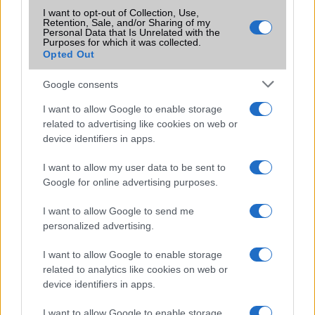
Jön a Facebook-WhatsApp integráció
I want to opt-out of Collection, Use,
Retention, Sale, and/or Sharing of my
Personal Data that Is Unrelated with the
Az üzenetekhez már nem kell Facebook fiók
Purposes for which it was collected.
Opted Out
Videohívás már a WhatsAppon is!
Google consents
Visszavonható üzenetek a Messengerben
Mától visszavonhatók a Messenger üzenete
I want to allow Google to enable storage
related to advertising like cookies on web or
Teljesen megújul a mobilos Facebook Messenger
device identifiers in apps.
Új logót kap a Messenger
I want to allow my user data to be sent to
Idén sem lesz titkosítás Messengeren és Instán
Google for online advertising purposes.
I want to allow Google to send me
További hírek
personalized advertising.
I want to allow Google to enable storage
related to analytics like cookies on web or
LEGOLVASOTTABBAK
device identifiers in apps.
Számos népszerű Samsung Galaxy készülék kimarad a One
I want to allow Google to enable storage