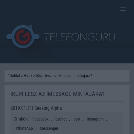
Toggle
naviga
Főoldal
>
Hírek
>
iKupi lesz az iMessage mintájára?
IKUPI LESZ AZ IMESSAGE MINTÁJÁRA?
2019.01.31| Seeking Alpha
Címkék:
,
,
,
,
Facebook
üzenet
app
Instagram
,
WhatsApp
Messenger