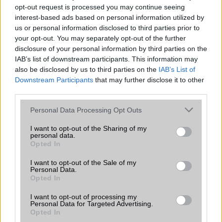
funkció, amely észrevétlenül könnyíti
opt-out request is processed you may continue seeing
meg a mindennapokat
interest-based ads based on personal information utilized by
2026.06.14
| Android Police
us or personal information disclosed to third parties prior to
Sok felhasználó külön alkalmazásokra esküszik, pedig az
your opt-out. You may separately opt-out of the further
Android már évek óta olyan intelligens funkciókat kínál,
disclosure of your personal information by third parties on the
amelyek maguktól dolgoznak a háttérben.
IAB’s list of downstream participants. This information may
also be disclosed by us to third parties on the
IAB’s List of
Downstream Participants
that may further disclose it to other
Ez a rejtett Samsung funkció teljesen
third parties.
megváltoztatja a mobilhasználatot –
sokan mégsem tudnak róla
Please note that this website/app uses one or more Google
Personal Data Processing Opt Outs
2026.07.12
| Android Central
services and may gather and store information including but
Az Edge Panel az egyik leghasznosabb funkció, amely
not limited to your visit or usage behaviour. You may click to
I want to opt-out of the Sharing of my
jelentősen felgyorsítja a mindennapi használatot,
personal data.
grant or deny consent to Google and its third-party tags to
Opted In
miközben a Pixel telefonokból továbbra is hiányzik.
use your data for below specified purposes in below Google
consent section.
I want to opt-out of the Sale of my
Personal Data.
Opted In
I want to opt-out of processing my
Personal Data for Targeted Advertising.
KAPCSOLÓDÓ HÍREK
Opted In