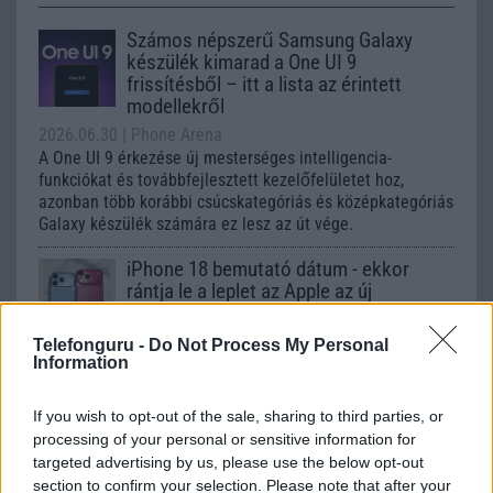
Számos népszerű Samsung Galaxy
készülék kimarad a One UI 9
frissítésből – itt a lista az érintett
modellekről
2026.06.30
| Phone Arena
A One UI 9 érkezése új mesterséges intelligencia-
funkciókat és továbbfejlesztett kezelőfelületet hoz,
azonban több korábbi csúcskategóriás és középkategóriás
Galaxy készülék számára ez lesz az út vége.
iPhone 18 bemutató dátum - ekkor
rántja le a leplet az Apple az új
csúcsmobilokról
2026.06.29
| Phone Arena
Telefonguru -
Do Not Process My Personal
Information
A szeptemberi eseményen az iPhone 18 Pro modellek
mellett a régóta pletykált hajlítható iPhone Ultra is
bemutatkozhat, miközben az áremelésekről szóló
If you wish to opt-out of the sale, sharing to third parties, or
találgatások továbbra is beárnyékolják a rajtot.
processing of your personal or sensitive information for
targeted advertising by us, please use the below opt-out
Az Android rejtett automatizmusai: hat
section to confirm your selection. Please note that after your