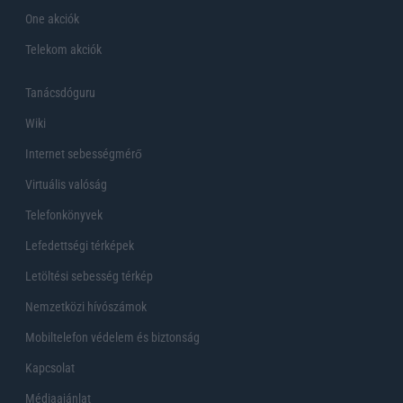
One akciók
Telekom akciók
Tanácsdóguru
Wiki
Internet sebességmérő
Virtuális valóság
Telefonkönyvek
Lefedettségi térképek
Letöltési sebesség térkép
Nemzetközi hívószámok
Mobiltelefon védelem és biztonság
Kapcsolat
Médiaajánlat