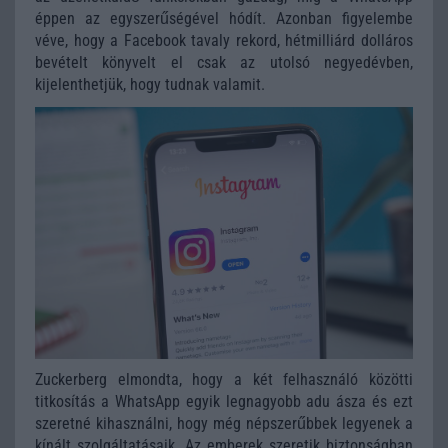
éppen az egyszerűségével hódít. Azonban figyelembe
véve, hogy a Facebook tavaly rekord, hétmilliárd dolláros
bevételt könyvelt el csak az utolsó negyedévben,
kijelenthetjük, hogy tudnak valamit.
Zuckerberg elmondta, hogy a két felhasználó közötti
titkosítás a WhatsApp egyik legnagyobb adu ásza és ezt
szeretné kihasználni, hogy még népszerűbbek legyenek a
kínált szolgáltatásaik. Az emberek szeretik biztonságban