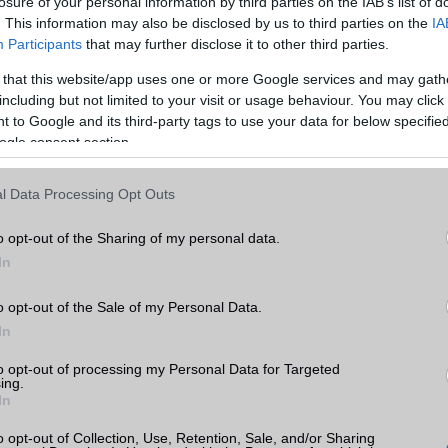
losure of your personal information by third parties on the IAB’s list of
. This information may also be disclosed by us to third parties on the
IA
Participants
that may further disclose it to other third parties.
 that this website/app uses one or more Google services and may gath
including but not limited to your visit or usage behaviour. You may click 
 to Google and its third-party tags to use your data for below specifi
ogle consent section.
l Data Processing Opt Outs
o opt-out of the Sharing of my personal data.
In
a Telefonguru legfrissebb híreiért!
o opt-out of the Sale of my Personal Data.
In
to opt-out of processing my Personal Data for Targeted
ing.
In
o opt-out of Collection, Use, Retention, Sale, and/or Sharing