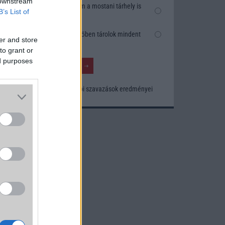
 downstream
Nem, nekem a mostani tárhely is
B’s List of
elég
Inkább felhőben tárolok mindent
er and store
to grant or
ed purposes
Korábbi szavazások eredményei