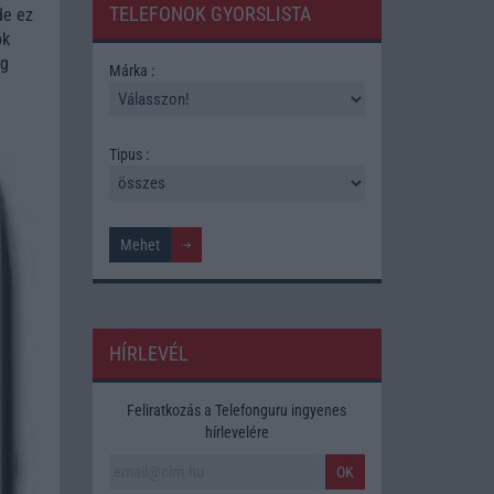
TELEFONOK GYORSLISTA
de ez
ok
eg
Márka :
Tipus :
HÍRLEVÉL
Feliratkozás a Telefonguru ingyenes
hírlevelére
OK