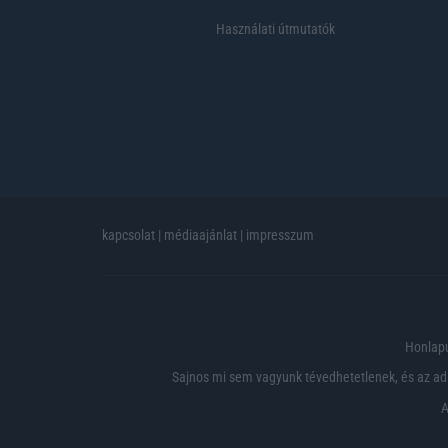
Használati útmutatók
kapcsolat
|
médiaajánlat
|
impresszum
Honlapu
Sajnos mi sem vagyunk tévedhetetlenek, és az ada
A