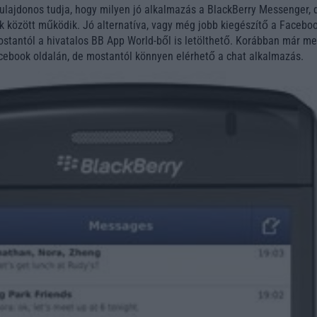
ulajdonos tudja, hogy milyen jó alkalmazás a BlackBerry Messenger, 
k között működik. Jó alternatíva, vagy még jobb kiegészítő a Facebo
stantól a hivatalos BB App World-ből is letölthető. Korábban már m
Facebook oldalán, de mostantól könnyen elérhető a chat alkalmazás.