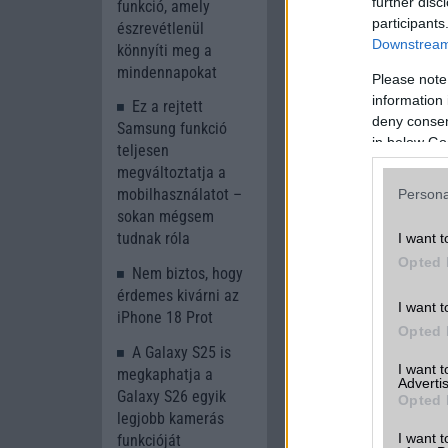
further disc
funkció, amely
participants
észrevétlenül
Downstream 
könnyíti meg a
mindennapokat
Please note
information 
Ez a rejtett
deny consent
Samsung funkció
in below Go
teljesen
megváltoztatja a
mobilhasználatot –
Persona
sokan mégsem
tudnak róla
I want t
Opted 
Nem biztos, hogy
Kattintson ide 
érdemes kivárni az
I want t
iPhone 18 Prot
Opted 
A Galaxy S25 is
I want 
megkaphatja a
Advertis
Galaxy S26 egyik
Opted 
legjobb kamerás
I want t
funkcióját