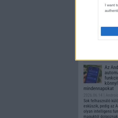
I want t
Számo
authenti
Galaxy
One UI 
lista a
2026.06.30
| Phone
A One UI 9 érkezése
intelligencia-funkci
kezelőfelületet hoz
csúcskategóriás és 
készülék számára ez
Az Andr
automa
funkci
könnyí
mindennapokat
2026.06.14
| Androi
Sok felhasználó kül
esküszik, pedig az 
olyan intelligens fu
maguktól dolgoznak 