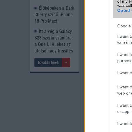
of my P
was col
Élőképeken a Dark
Opted 
Cherry színű iPhone
18 Pro Max!
Google 
Új és Használt G
Itt a vég a Galaxy
I want t
S23 széria számára:
web or d
Samsung Galaxy 
a One UI 9 lehet az
utolsó nagy frissítés
I want t
purpose
További hírek
I want 
I want t
web or d
Nelly G
I want t
350.000 Ft 
or app.
I want t