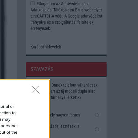
Elfogadom az
Adatvédelmi és
Adatkezelési Tájékoztatót
Ezt a webhelyet
a reCAPTCHA védi. A Google
adatvédelmi
irányelve
és a
szolgáltatási feltételek
érvényesek.
Korábbi hírlevelek
SZAVAZÁS
Megérné Önnek telefont váltani csak
azért, mert az új modell dupla alap
tárhellyel érkezik?
sonal or
ection to
Igen, a tárhely nagyon fontos
ou may
 personal
Talán, ha más fejlesztések is
out of the
vannak