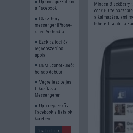
Újdonságokkal jön
Minden BlackBerry t
a Facebook
csak BB felhasználo
alkalmazása, ami mo
BlackBerry
lehetett találni a 
messenger iPhone-
ra és Androidra
Ezek az idei év
legnépszerűbb
appjai
BBM üzenetküldõ:
holnap debütál!
Végre lesz teljes
titkosítás a
Messengeren
Újra népszerű a
Facebook a fiatalok
körében...
További hírek