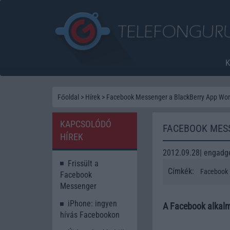
Főoldal
>
Hírek
>
Facebook Messenger a BlackBerry App Wor
KAPCSOLÓDÓ
FACEBOOK MES
HÍREK
2012.09.28| engadg
Frissült a
Címkék:
Facebook
Facebook
Messenger
iPhone: ingyen
A Facebook alkalm
hívás Facebookon