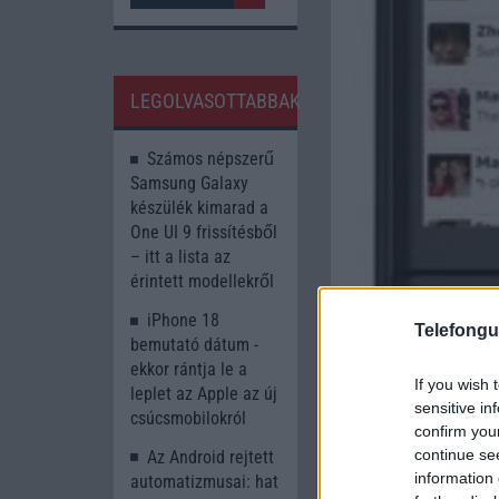
LEGOLVASOTTABBAK
Számos népszerű
Samsung Galaxy
készülék kimarad a
One UI 9 frissítésből
– itt a lista az
érintett modellekről
iPhone 18
Telefongu
bemutató dátum -
ekkor rántja le a
If you wish 
leplet az Apple az új
sensitive in
csúcsmobilokról
confirm you
continue se
Az Android rejtett
information 
automatizmusai: hat