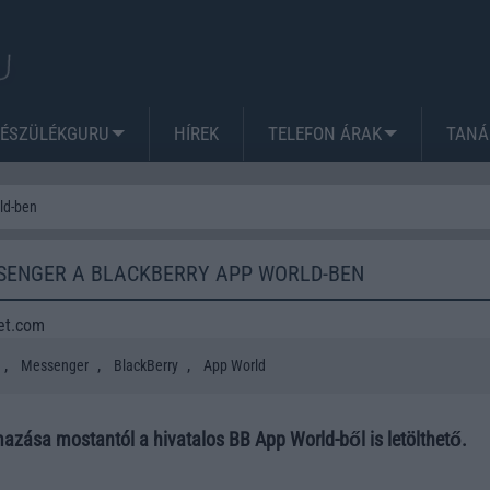
KÉSZÜLÉKGURU
HÍREK
TELEFON ÁRAK
TANÁ
ld-ben
SENGER A BLACKBERRY APP WORLD-BEN
et.com
,
,
,
Messenger
BlackBerry
App World
azása mostantól a hivatalos BB App World-ből is letölthető.