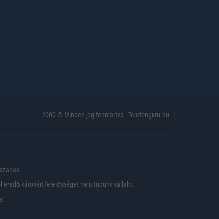
2000 © Minden jog fenntartva - Telefonguru.hu
pszanak.
 eredő károkért felelősséget nem tudunk vállalni.
s!