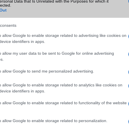
ersonal Data that Is Unrelated with the Purposes for which it
lected.
Out
consents
SM kiemelt ajánlatok
o allow Google to enable storage related to advertising like cookies on
evice identifiers in apps.
S26 Ultra
Apple iPhone 15 Pro
Apple iPhone 15 Pro Ma
o allow my user data to be sent to Google for online advertising
s.
to allow Google to send me personalized advertising.
o allow Google to enable storage related to analytics like cookies on
evice identifiers in apps.
SM
Nyugati GSM
Nyugati GSM
o allow Google to enable storage related to functionality of the website
(új)
280.000 Ft (új)
320.000 Ft (új)
o allow Google to enable storage related to personalization.