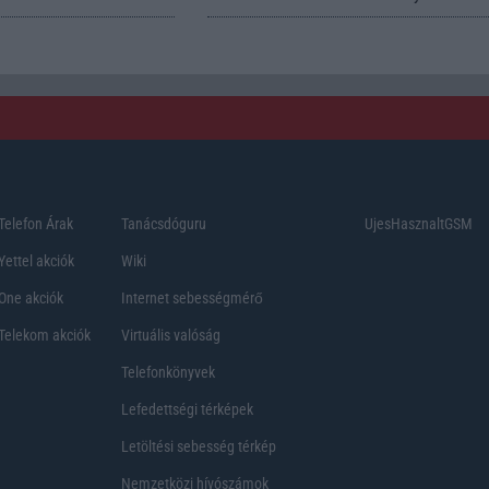
Telefon Árak
Tanácsdóguru
UjesHasznaltGSM
Yettel akciók
Wiki
One akciók
Internet sebességmérő
Telekom akciók
Virtuális valóság
Telefonkönyvek
Lefedettségi térképek
Letöltési sebesség térkép
Nemzetközi hívószámok