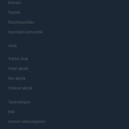
Keresés
Tesztek
Összehasonlítás
Használati útmutatók
Hirek
Telefon Árak
Yettel akciók
One akciók
Telekom akciók
Tanácsdóguru
Wiki
Internet sebességmérő