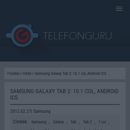
Toggle
naviga
Főoldal
>
Hírek
>
Samsung Galaxy Tab 2: 10.1 col, Android ICS
SAMSUNG GALAXY TAB 2: 10.1 COL, ANDROID
ICS
2012.02.27| Samsung
Címkék:
,
,
,
,
,
Samsung
Galaxy
Tab
Tab 2
7 col