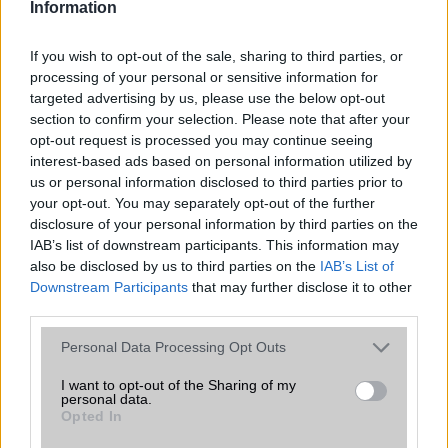
Information
Nelly GSM
If you wish to opt-out of the sale, sharing to third parties, or
245.000 Ft (új)
processing of your personal or sensitive information for
targeted advertising by us, please use the below opt-out
Apple Watch Series 11
section to confirm your selection. Please note that after your
opt-out request is processed you may continue seeing
interest-based ads based on personal information utilized by
us or personal information disclosed to third parties prior to
your opt-out. You may separately opt-out of the further
disclosure of your personal information by third parties on the
IAB’s list of downstream participants. This information may
also be disclosed by us to third parties on the
IAB’s List of
Downstream Participants
that may further disclose it to other
third parties.
Nyugati GSM
210.000 Ft (új)
Please note that this website/app uses one or more Google
Personal Data Processing Opt Outs
services and may gather and store information including but
Apple iPhone 15
not limited to your visit or usage behaviour. You may click to
I want to opt-out of the Sharing of my
personal data.
grant or deny consent to Google and its third-party tags to
Opted In
use your data for below specified purposes in below Google
consent section.