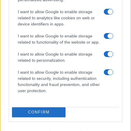
iPhone 18 bemutató dátum - ekkor
I want to allow Google to enable storage
rántja le a leplet az Apple az új
related to analytics like cookies on web or
csúcsmobilokról
device identifiers in apps.
2026.06.29
| Phone Arena
A szeptemberi eseményen az iPhone 18 Pro modellek
I want to allow Google to enable storage
mellett a régóta pletykált hajlítható iPhone Ultra is
related to functionality of the website or app.
bemutatkozhat, miközben az áremelésekről szóló
találgatások továbbra is beárnyékolják a rajtot.
I want to allow Google to enable storage
related to personalization.
Az Android rejtett automatizmusai: hat
funkció, amely észrevétlenül könnyíti
I want to allow Google to enable storage
meg a mindennapokat
related to security, including authentication
2026.06.14
| Android Police
functionality and fraud prevention, and other
Sok felhasználó külön alkalmazásokra esküszik, pedig az
user protection.
Android már évek óta olyan intelligens funkciókat kínál,
amelyek maguktól dolgoznak a háttérben.
CONFIRM
Ez a rejtett Samsung funkció teljesen
megváltoztatja a mobilhasználatot –
sokan mégsem tudnak róla