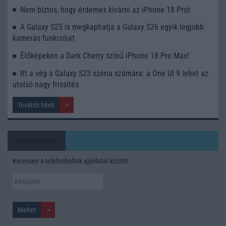
Nem biztos, hogy érdemes kivárni az iPhone 18 Prot
A Galaxy S25 is megkaphatja a Galaxy S26 egyik legjobb
kamerás funkcióját
Élőképeken a Dark Cherry színű iPhone 18 Pro Max!
Itt a vég a Galaxy S23 széria számára: a One UI 9 lehet az
utolsó nagy frissítés
További hírek
Mennyibe kerül
Keressen a telefonboltok ajánlatai között!