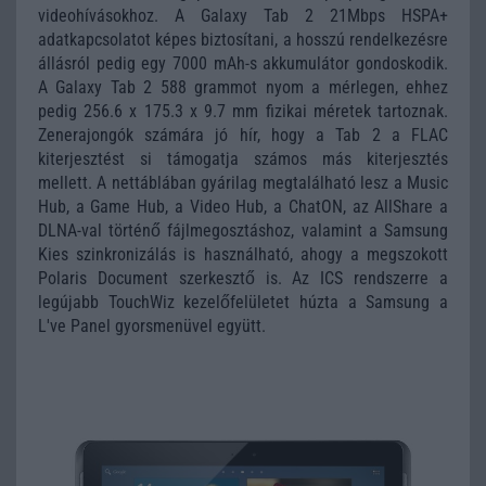
videohívásokhoz. A Galaxy Tab 2 21Mbps HSPA+
adatkapcsolatot képes biztosítani, a hosszú rendelkezésre
állásról pedig egy 7000 mAh-s akkumulátor gondoskodik.
A Galaxy Tab 2 588 grammot nyom a mérlegen, ehhez
pedig 256.6 x 175.3 x 9.7 mm fizikai méretek tartoznak.
Zenerajongók számára jó hír, hogy a Tab 2 a FLAC
kiterjesztést si támogatja számos más kiterjesztés
mellett. A nettáblában gyárilag megtalálható lesz a Music
Hub, a Game Hub, a Video Hub, a ChatON, az AllShare a
DLNA-val történő fájlmegosztáshoz, valamint a Samsung
Kies szinkronizálás is használható, ahogy a megszokott
Polaris Document szerkesztő is. Az ICS rendszerre a
legújabb TouchWiz kezelőfelületet húzta a Samsung a
L've Panel gyorsmenüvel együtt.