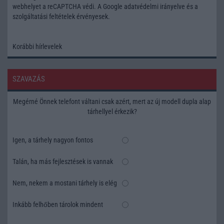
webhelyet a reCAPTCHA védi. A Google
adatvédelmi irányelve
és a
szolgáltatási feltételek
érvényesek.
Korábbi hírlevelek
SZAVAZÁS
Megérné Önnek telefont váltani csak azért, mert az új modell dupla alap
tárhellyel érkezik?
Igen, a tárhely nagyon fontos
Talán, ha más fejlesztések is vannak
Nem, nekem a mostani tárhely is elég
Inkább felhőben tárolok mindent