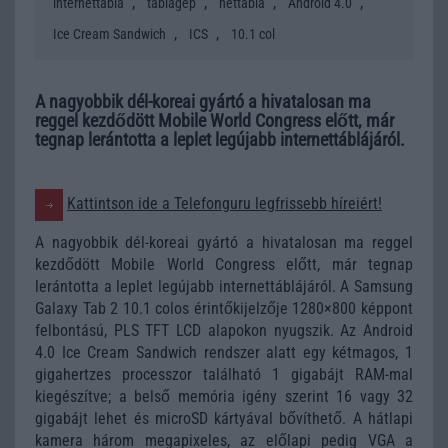
,
,
,
,
internettábla
táblagép
nettábla
Android 4.0
,
,
Ice Cream Sandwich
ICS
10.1 col
A nagyobbik dél-koreai gyártó a hivatalosan ma
reggel kezdődött Mobile World Congress előtt, már
tegnap lerántotta a leplet legújabb internettáblájáról.
Kattintson ide a Telefonguru legfrissebb híreiért!
A nagyobbik dél-koreai gyártó a hivatalosan ma reggel
kezdődött Mobile World Congress előtt, már tegnap
lerántotta a leplet legújabb internettáblájáról. A Samsung
Galaxy Tab 2 10.1 colos érintőkijelzője 1280×800 képpont
felbontású, PLS TFT LCD alapokon nyugszik. Az Android
4.0 Ice Cream Sandwich rendszer alatt egy kétmagos, 1
gigahertzes processzor található 1 gigabájt RAM-mal
kiegészítve; a belső memória igény szerint 16 vagy 32
gigabájt lehet és microSD kártyával bővíthető. A hátlapi
kamera három megapixeles, az előlapi pedig VGA a