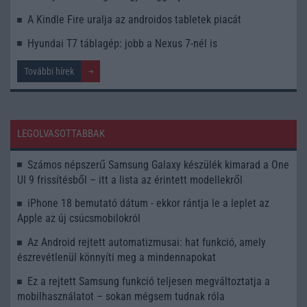
A Kindle Fire uralja az androidos tabletek piacát
Hyundai T7 táblagép: jobb a Nexus 7-nél is
További hírek
LEGOLVASOTTABBAK
Számos népszerű Samsung Galaxy készülék kimarad a One
UI 9 frissítésből – itt a lista az érintett modellekről
iPhone 18 bemutató dátum - ekkor rántja le a leplet az
Apple az új csúcsmobilokról
Az Android rejtett automatizmusai: hat funkció, amely
észrevétlenül könnyíti meg a mindennapokat
Ez a rejtett Samsung funkció teljesen megváltoztatja a
mobilhasználatot – sokan mégsem tudnak róla