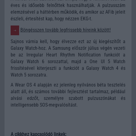
éves és idősebb felnőttek használhatják. A pulzusszám
elemzésével a háttérben működik, és amikor az AFib jeleit
észleli, értesítést kap, hogy nézzen EKG-t.
Böngésszen tovább legfrissebb híreink között!
Sajnos várnia kell, hogy élvezze ezt az új kiegészítőt a
Galaxy Watch-hoz. A Samsung először július végén vezeti
be az Irregular Heart Rhythm Notification funkciót a
Galaxy Watch 6 sorozattal, majd a One UI 5 Watch
frissítésével kiterjeszti a funkciót a Galaxy Watch 4 és
Watch 5 sorozatra.
A Wear OS 4 alapján ez jelenleg nyilvános béta tesztelés
alatt áll, és számos további fejlesztést tartalmaz, például
alvási edzőt, személyre szabott pulzuszónákat és
intelligensebb SOS-megvalósítást.
A cikkhez kapcsolódó linkek: