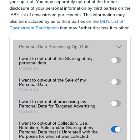
your opt-out. You may separately opt-out of the further
disclosure of your personal information by third parties on the
iPhone 18 bemutató dátum - ekkor
IAB’s list of downstream participants. This information may
rántja le a leplet az Apple az új
also be disclosed by us to third parties on the
IAB’s List of
csúcsmobilokról
Downstream Participants
that may further disclose it to other
2026.06.29
| Phone Arena
third parties.
A szeptemberi eseményen az iPhone 18 Pro modellek
mellett a régóta pletykált hajlítható iPhone Ultra is
Please note that this website/app uses one or more Google
Personal Data Processing Opt Outs
bemutatkozhat, miközben az áremelésekről szóló
services and may gather and store information including but
találgatások továbbra is beárnyékolják a rajtot.
not limited to your visit or usage behaviour. You may click to
I want to opt-out of the Sharing of my
personal data.
grant or deny consent to Google and its third-party tags to
Opted In
Az Android rejtett automatizmusai: hat
use your data for below specified purposes in below Google
funkció, amely észrevétlenül könnyíti
consent section.
I want to opt-out of the Sale of my
meg a mindennapokat
Personal Data.
Opted In
2026.06.14
| Android Police
Sok felhasználó külön alkalmazásokra esküszik, pedig az
I want to opt-out of processing my
Android már évek óta olyan intelligens funkciókat kínál,
Personal Data for Targeted Advertising.
amelyek maguktól dolgoznak a háttérben.
Opted In
I want to opt-out of Collection, Use,
Ez a rejtett Samsung funkció teljesen
Retention, Sale, and/or Sharing of my
megváltoztatja a mobilhasználatot –
Personal Data that Is Unrelated with the
Purposes for which it was collected.
sokan mégsem tudnak róla