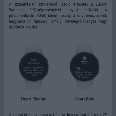
A szabálytalan szívverésről szóló értesítés a Galaxy
Watches EKG-képességeivel együtt működik a
pitvarfibrilláció (AFib) kimutatására, a szívritmuszavarok
leggyakoribb típusára, amely szívelégtelenséget vagy
szélütést okozhat.
A koreai óriás azonban azt állítja, hogy a funkciót csak 22