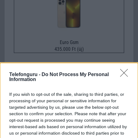
Euro Gsm
435.000 Ft (új)
Telefonguru -
Do Not Process My Personal
Information
Számos népszerű Samsung Galaxy
készülék kimarad a One UI 9
If you wish to opt-out of the sale, sharing to third parties, or
frissítésből – itt a lista az érintett
processing of your personal or sensitive information for
modellekről
targeted advertising by us, please use the below opt-out
2026.06.30
| Phone Arena
section to confirm your selection. Please note that after your
A One UI 9 érkezése új mesterséges intelligencia-
opt-out request is processed you may continue seeing
funkciókat és továbbfejlesztett kezelőfelületet hoz,
interest-based ads based on personal information utilized by
azonban több korábbi csúcskategóriás és középkategóriás
us or personal information disclosed to third parties prior to
Galaxy készülék számára ez lesz az út vége.