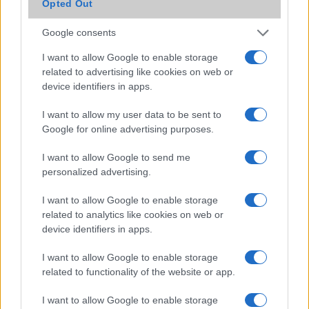
Opted Out
2026.07.12
| Android Central
Az Edge Panel az egyik leghasznosabb funkció, amely
Google consents
jelentősen felgyorsítja a mindennapi használatot,
miközben a Pixel telefonokból továbbra is hiányzik.
I want to allow Google to enable storage
related to advertising like cookies on web or
device identifiers in apps.
I want to allow my user data to be sent to
Google for online advertising purposes.
KAPCSOLÓDÓ HÍREK
I want to allow Google to send me
personalized advertising.
Még több életet menthet az Apple Watch
EKG itthon, az órádon
I want to allow Google to enable storage
related to analytics like cookies on web or
Az Apple Watch a kórházi EKG-nál is jobb
device identifiers in apps.
Újra életet mentett az Apple Watch
I want to allow Google to enable storage
Rengeteg új funkciót kapnak a Galaxy okosórák
related to functionality of the website or app.
Itt a One UI 5 Watch frissítés a Samsung Galaxy Watch4 és
I want to allow Google to enable storage