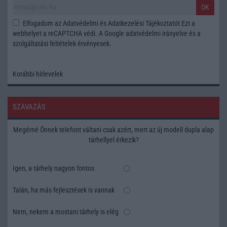
OK
Elfogadom az
Adatvédelmi és Adatkezelési Tájékoztatót
Ezt a
webhelyet a reCAPTCHA védi. A Google
adatvédelmi irányelve
és a
szolgáltatási feltételek
érvényesek.
Korábbi hírlevelek
SZAVAZÁS
Megérné Önnek telefont váltani csak azért, mert az új modell dupla alap
tárhellyel érkezik?
Igen, a tárhely nagyon fontos
Talán, ha más fejlesztések is vannak
Nem, nekem a mostani tárhely is elég