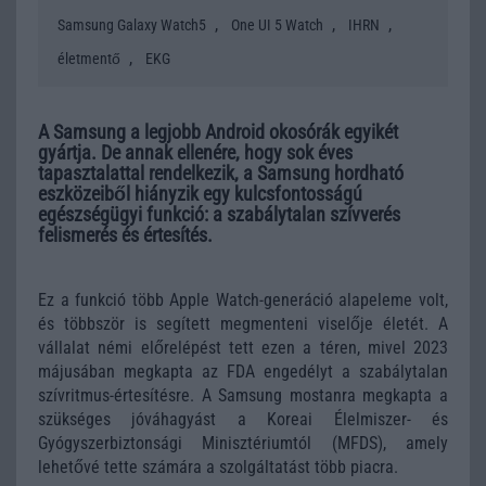
,
,
,
Samsung Galaxy Watch5
One UI 5 Watch
IHRN
,
életmentő
EKG
A Samsung a legjobb Android okosórák egyikét
gyártja. De annak ellenére, hogy sok éves
tapasztalattal rendelkezik, a Samsung hordható
eszközeiből hiányzik egy kulcsfontosságú
egészségügyi funkció: a szabálytalan szívverés
felismerés és értesítés.
Ez a funkció több Apple Watch-generáció alapeleme volt,
és többször is segített megmenteni viselője életét. A
vállalat némi előrelépést tett ezen a téren, mivel 2023
májusában megkapta az FDA engedélyt a szabálytalan
szívritmus-értesítésre. A Samsung mostanra megkapta a
szükséges jóváhagyást a Koreai Élelmiszer- és
Gyógyszerbiztonsági Minisztériumtól (MFDS), amely
lehetővé tette számára a szolgáltatást több piacra.