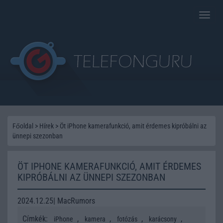
Toggle
naviga
Főoldal
>
Hírek
>
Öt iPhone kamerafunkció, amit érdemes kipróbálni az
ünnepi szezonban
ÖT IPHONE KAMERAFUNKCIÓ, AMIT ÉRDEMES
KIPRÓBÁLNI AZ ÜNNEPI SZEZONBAN
2024.12.25| MacRumors
Címkék:
,
,
,
,
iPhone
kamera
fotózás
karácsony