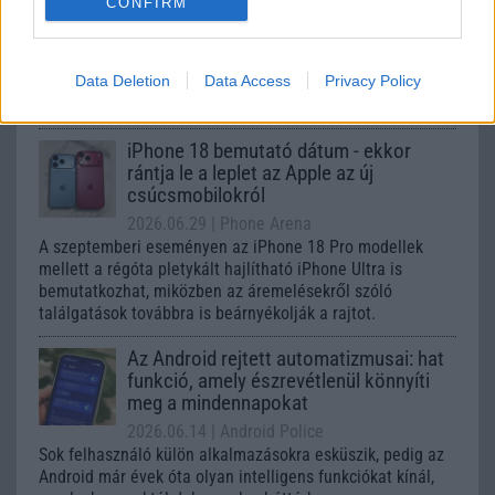
CONFIRM
2026.06.30
| Phone Arena
A One UI 9 érkezése új mesterséges intelligencia-
funkciókat és továbbfejlesztett kezelőfelületet hoz,
Data Deletion
Data Access
Privacy Policy
azonban több korábbi csúcskategóriás és középkategóriás
Galaxy készülék számára ez lesz az út vége.
iPhone 18 bemutató dátum - ekkor
rántja le a leplet az Apple az új
csúcsmobilokról
2026.06.29
| Phone Arena
A szeptemberi eseményen az iPhone 18 Pro modellek
mellett a régóta pletykált hajlítható iPhone Ultra is
bemutatkozhat, miközben az áremelésekről szóló
találgatások továbbra is beárnyékolják a rajtot.
Az Android rejtett automatizmusai: hat
funkció, amely észrevétlenül könnyíti
meg a mindennapokat
2026.06.14
| Android Police
Sok felhasználó külön alkalmazásokra esküszik, pedig az
Android már évek óta olyan intelligens funkciókat kínál,