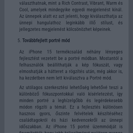
választhatnak, mint a Rich Contrast, Vibrant, Warm és
Cool, amelyek mindegyike egyedi megjelenést kínál.
Az ünnepek alatt ez azt jelenti, hogy kiválaszthatja az
ünnepi hangulathoz leginkább illő stílust, és
jellegzetes megjelenést kölcsönözhet képeinek.
Továbbfejlett portré mód
Az iPhone 15 termékcsalád néhány lényeges
fejlesztést vezetett be a portré módban. Mostantól a
felhasználók beállíthatják a kép fókuszát, vagy
elmoshatják a hátteret a rögzítés után, még akkor is,
ha kezdetben nem lett kiválasztva a Portré mód.
Az utólagos szerkesztési lehetőség lehetővé teszi a
különböző fókuszpontokkal való kísérletezést, így
minden portré a leghízelgőbb és legérdekesebb
módon rögzíti a témát. Ez a fejlesztés különösen
hasznos gyors, őszinte felvételek készítéséhez
családtagokról és házi kedvencekről az ünnepi
időszakban. Az iPhone 15 portré üzemmódját is