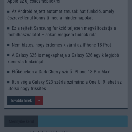
Apple az új csúcsmobilokról
Az Android rejtett automatizmusai: hat funkció, amely
észrevétlenül könnyíti meg a mindennapokat
Ez a rejtett Samsung funkció teljesen megváltoztatja a
mobilhasználatot – sokan mégsem tudnak róla
Nem biztos, hogy érdemes kivárni az iPhone 18 Prot
A Galaxy S25 is megkaphatja a Galaxy S26 egyik legjobb
kamerás funkcióját
Élőképeken a Dark Cherry színű iPhone 18 Pro Max!
Itt a vég a Galaxy S23 széria számára: a One UI 9 lehet az
utolsó nagy frissítés
További hírek
Mennyibe kerül