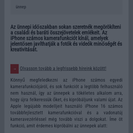
ünnep
Az ünnepi időszakban sokan szeretnék megörökíteni
a családi és baráti összejövetelek emlékeit. Az
iPhone számos kamerafunkciót kínál, amelyek
jelentősen javíthatják a fotók és videók minőségét és
kreativitását.
Olvasson tovább a legfrissebb híreink között!
Könnyű megfeledkezni az ‌iPhone‌ számos egyedi
kamerafunkciójáról, és sok funkciót a legtöbb felhasználó
nem használ, így az ünnepek a tökéletes alkalom arra,
hogy újra felkeressük őket, és kipróbáljunk valami újat. Az
Apple legújabb modelljeit használó iPhone 16 számos
továbbfejlesztett kamerafunkcióval és a vadonatúj
kameravezérléssel még tovább viszi a dolgokat. Íme öt
funkció, amit érdemes kipróbálni az ünnepek alatt: