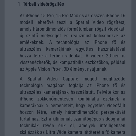
Térbeli videórögzítés
Az iPhone 15 Pro, 15 Pro Max és az összes iPhone 16
modell lehetővé teszi a Spatial Video rögzítést,
amely háromdimenziós formátumban rögzít videókat,
új szintű mélységet és realizmust kölcsönözve az
emlékeknek. A technológia az iPhone fő és
ultraszéles kamerájának együttes használatával
hozza létre a térbeli videókat. A videók 2D-ben is
visszanézhetők, de kompatibilis eszközökön, például
az Apple Vision Pro-n, 3D élményt nyújtanak.
A Spatial Video Capture mögött meghúzódó
technológia magában foglalja az ‌iPhone‌ fő és
ultraszéles kamerájának használatát. Felvételkor az
‌iPhone‌ zökkenőmentesen kombinálja ezeknek a
kameráknak a bemeneteit, hogy egyetlen videofájlt
hozzon létre, amely háromdimenziós perspektívát
tartalmaz. Ezt a kifinomult számítógépes videográfiai
technikák révén érik el, amelyek intelligensen
skálázzák az Ultra Wide kamera látóterét a fő kamera