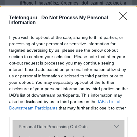
iPhone-t használsz, érdemes időt szánni ezeknek a
funkcióknak a felfedezésére.
Telefonguru -
Do Not Process My Personal
Information
If you wish to opt-out of the sale, sharing to third parties, or
A cikkhez kapcsolódó linkek:
processing of your personal or sensitive information for
MacRumors
targeted advertising by us, please use the below opt-out
section to confirm your selection. Please note that after your
opt-out request is processed you may continue seeing
interest-based ads based on personal information utilized by
us or personal information disclosed to third parties prior to
your opt-out. You may separately opt-out of the further
disclosure of your personal information by third parties on the
IAB’s list of downstream participants. This information may
also be disclosed by us to third parties on the
IAB’s List of
Downstream Participants
that may further disclose it to other
Új és Használt GSM kiemelt ajánlatok
third parties.
Please note that this website/app uses one or more Google
Samsung Galaxy S25
Personal Data Processing Opt Outs
services and may gather and store information including but