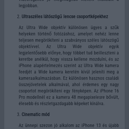
legjobban.
Ultraszéles látószögű lencse csoportképekhez
Az Ultra Wide objektív különösen ügyes a szűk
helyeken történő fotózáshoz, amelyet nehéz lenne
teljesen megörökíteni a szabványos széles látószögű
objektívvel. Az Ultra Wide objektív egyik
legjelentősebb előnye, hogy többet tud beilleszteni a
keretbe anélkül, hogy vissza kellene mozdulni, és az
‌iPhone‌ alapértelmezés szerint az Ultra Wide kamera
feedjét a Wide kamera keretén kívül jeleníti meg a
kameraalkalmazásban. Ez különösen hasznos családi
összejövetelek alkalmával, ahol érdemes egy nagy
csoportot megörökíteni egy fényképen. Az iPhone 16
Pro modellnél ez a kamera 48 megapixelesre bővült,
élesebb és részletgazdagabb képeket kínálva.
Cinematic mód
Az ünnepi szezon jó alkalom az ‌iPhone‌ 13 és újabb