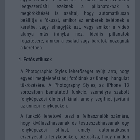
leegyszerűsíti ezeknek a pillanatoknak a
megörökítését is azáltal, hogy automatikusan
beállítja a fókuszt, amikor az emberek belépnek a
keretbe, vagy elhagyják azt, vagy amikor a videó
alanya más irányba néz. Ideális pillanatok
rögzítésére, amikor a család vagy barátok mozognak
a keretben.
Fotós stílusok
A Photographic Styles lehetőséget nyújt arra, hogy
egyedi megjelenést adj fotóidnak az ünnepi hangulat
tükrözésére. A Photography Styles, az ‌iPhone‌ 13
sorozatban bemutatott funkció, személyre szabott
fényképezési élményt kínál, amely segíthet javítani
az ünnepi fényképeken.
A funkció lehetővé teszi a felhasználók számára,
hogy kiválaszthassanak és testreszabhassanak egy
fényképezési stílust, amely automatikusan
érvényesül a fényképeiken, biztosítva, hogy minden