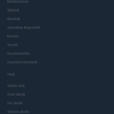
Mobiltelefonok
Tabletek
Okosórák
Tartozékok, kiegeszítők
Keresés
Tesztek
Összehasonlítás
Használati útmutatók
Hirek
Telefon Árak
Yettel akciók
One akciók
Telekom akciók