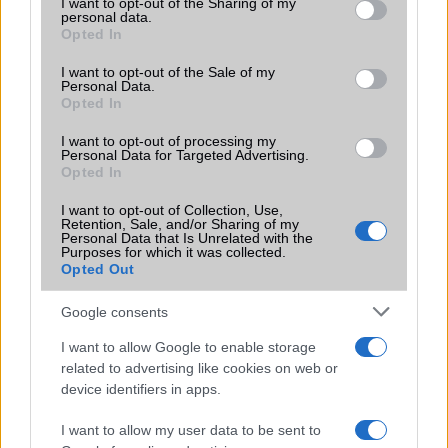
not limited to your visit or usage behaviour. You may click to
I want to opt-out of the Sharing of my
personal data.
grant or deny consent to Google and its third-party tags to
Opted In
use your data for below specified purposes in below Google
consent section.
I want to opt-out of the Sale of my
Personal Data.
Opted In
I want to opt-out of processing my
Euro Gsm
Personal Data for Targeted Advertising.
Opted In
222.000 Ft (új)
I want to opt-out of Collection, Use,
Retention, Sale, and/or Sharing of my
Samsung Galaxy A56
Personal Data that Is Unrelated with the
Purposes for which it was collected.
Opted Out
Google consents
I want to allow Google to enable storage
related to advertising like cookies on web or
device identifiers in apps.
Euro Gsm
I want to allow my user data to be sent to
112.000 Ft (új)