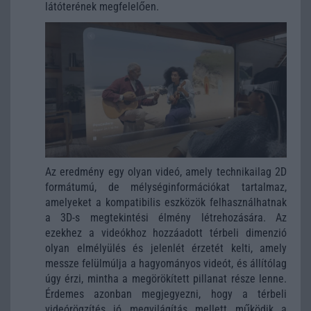
látóterének megfelelően.
Az eredmény egy olyan videó, amely technikailag 2D
formátumú, de mélységinformációkat tartalmaz,
amelyeket a kompatibilis eszközök felhasználhatnak
a 3D-s megtekintési élmény létrehozására. Az
ezekhez a videókhoz hozzáadott térbeli dimenzió
olyan elmélyülés és jelenlét érzetét kelti, amely
messze felülmúlja a hagyományos videót, és állítólag
úgy érzi, mintha a megörökített pillanat része lenne.
Érdemes azonban megjegyezni, hogy a térbeli
videórögzítés jó megvilágítás mellett működik a