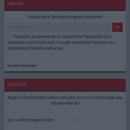
HÍRLEVÉL
Feliratkozás a Telefonguru ingyenes hírlevelére
OK
Elfogadom az
Adatvédelmi és Adatkezelési Tájékoztatót
Ezt a
webhelyet a reCAPTCHA védi. A Google
adatvédelmi irányelve
és a
szolgáltatási feltételek
érvényesek.
Korábbi hírlevelek
SZAVAZÁS
Megérné Önnek telefont váltani csak azért, mert az új modell dupla alap
tárhellyel érkezik?
Igen, a tárhely nagyon fontos