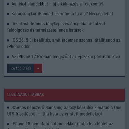
Adj időt ajándékba! – új alkalmazás a Telekomtól
Karácsonykor iPhone-t szeretne a fa alá? Necces lehet
Az okostelefonos fényképezés árnyoldalai: túlzott
feldolgozás és természetellenes hatások
iOS 26: 5 új beállítás, amit érdemes azonnal átállítanod az
iPhone-odon
Az iPhone 17 Pro-ban megszűnt az éjszakai portré funkció
További hírek
LEGOLVASOTTABBAK
Számos népszerű Samsung Galaxy készülék kimarad a One
UI 9 frissítésből – itt a lista az érintett modellekről
iPhone 18 bemutató dátum - ekkor rántja le a leplet az