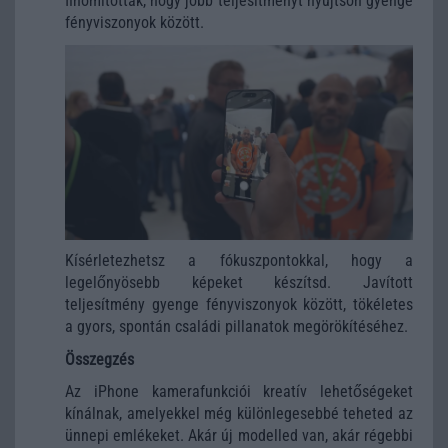
finomították, hogy jobb teljesítményt nyújtson gyenge
fényviszonyok között.
Kísérletezhetsz a fókuszpontokkal, hogy a
legelőnyösebb képeket készítsd. Javított
teljesítmény gyenge fényviszonyok között, tökéletes
a gyors, spontán családi pillanatok megörökítéséhez.
Összegzés
Az iPhone kamerafunkciói kreatív lehetőségeket
kínálnak, amelyekkel még különlegesebbé teheted az
ünnepi emlékeket. Akár új modelled van, akár régebbi