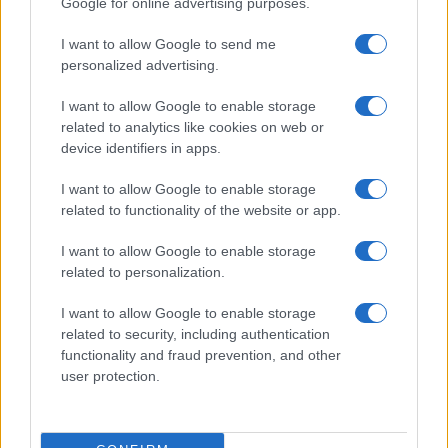
Google for online advertising purposes.
I want to allow Google to send me
Samsung Galaxy S26 Ultra
personalized advertising.
I want to allow Google to enable storage
related to analytics like cookies on web or
device identifiers in apps.
I want to allow Google to enable storage
related to functionality of the website or app.
Euro Gsm
I want to allow Google to enable storage
392.000 Ft (új)
related to personalization.
I want to allow Google to enable storage
related to security, including authentication
functionality and fraud prevention, and other
Számos népszerű Samsung Galaxy
user protection.
készülék kimarad a One UI 9
frissítésből – itt a lista az érintett
modellekről