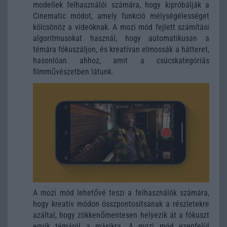
modellek felhasználói számára, hogy kipróbálják a
Cinematic módot, amely funkció mélységélességet
kölcsönöz a videóknak. A mozi mód fejlett számítási
algoritmusokat használ, hogy automatikusan a
témára fókuszáljon, és kreatívan elmossák a hátteret,
hasonlóan ahhoz, amit a csúcskategóriás
filmművészetben látunk.
A mozi mód lehetővé teszi a felhasználók számára,
hogy kreatív módon összpontosítsanak a részletekre
azáltal, hogy zökkenőmentesen helyezik át a fókuszt
egyik témáról a másikra. A mozi mód ezenfelül