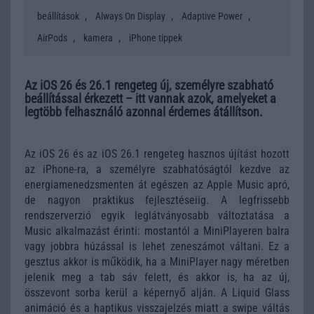
,
,
,
beállítások
Always On Display
Adaptive Power
,
,
AirPods
kamera
iPhone tippek
Az iOS 26 és 26.1 rengeteg új, személyre szabható
beállítással érkezett – itt vannak azok, amelyeket a
legtöbb felhasználó azonnal érdemes átállítson.
Az iOS 26 és az iOS 26.1 rengeteg hasznos újítást hozott
az iPhone-ra, a személyre szabhatóságtól kezdve az
energiamenedzsmenten át egészen az Apple Music apró,
de nagyon praktikus fejlesztéseiig. A legfrissebb
rendszerverzió egyik leglátványosabb változtatása a
Music alkalmazást érinti: mostantól a MiniPlayeren balra
vagy jobbra húzással is lehet zeneszámot váltani. Ez a
gesztus akkor is működik, ha a MiniPlayer nagy méretben
jelenik meg a tab sáv felett, és akkor is, ha az új,
összevont sorba kerül a képernyő alján. A Liquid Glass
animáció és a haptikus visszajelzés miatt a swipe váltás