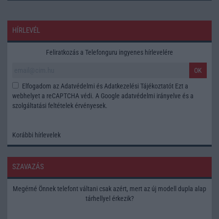
HÍRLEVÉL
Feliratkozás a Telefonguru ingyenes hírlevelére
OK
Elfogadom az
Adatvédelmi és Adatkezelési Tájékoztatót
Ezt a
webhelyet a reCAPTCHA védi. A Google
adatvédelmi irányelve
és a
szolgáltatási feltételek
érvényesek.
Korábbi hírlevelek
SZAVAZÁS
Megérné Önnek telefont váltani csak azért, mert az új modell dupla alap
tárhellyel érkezik?