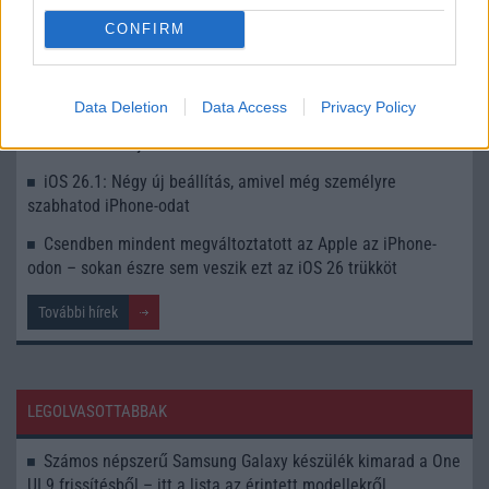
felhasználók számára?
CONFIRM
iOS 26.1 – apró lépések, nagy finomítások az Apple új
frissítésében
Data Deletion
Data Access
Privacy Policy
iOS 26.1 frissítés: új nyelvekkel bővül az AirPods élő
fordítás funkciója
iOS 26.1: Négy új beállítás, amivel még személyre
szabhatod iPhone-odat
Csendben mindent megváltoztatott az Apple az iPhone-
odon – sokan észre sem veszik ezt az iOS 26 trükköt
További hírek
LEGOLVASOTTABBAK
Számos népszerű Samsung Galaxy készülék kimarad a One
UI 9 frissítésből – itt a lista az érintett modellekről