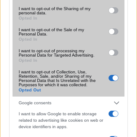
services and may gather and store information including but
funkciókat és továbbfejlesztett kezelőfelületet hoz,
not limited to your visit or usage behaviour. You may click to
I want to opt-out of the Sharing of my
azonban több korábbi csúcskategóriás és középkategóriás
personal data.
grant or deny consent to Google and its third-party tags to
Galaxy készülék számára ez lesz az út vége.
Opted In
use your data for below specified purposes in below Google
consent section.
iPhone 18 bemutató dátum - ekkor
I want to opt-out of the Sale of my
Personal Data.
rántja le a leplet az Apple az új
Opted In
csúcsmobilokról
2026.06.29
| Phone Arena
I want to opt-out of processing my
Personal Data for Targeted Advertising.
A szeptemberi eseményen az iPhone 18 Pro modellek
Opted In
mellett a régóta pletykált hajlítható iPhone Ultra is
bemutatkozhat, miközben az áremelésekről szóló
I want to opt-out of Collection, Use,
találgatások továbbra is beárnyékolják a rajtot.
Retention, Sale, and/or Sharing of my
Personal Data that Is Unrelated with the
Purposes for which it was collected.
Az Android rejtett automatizmusai: hat
Opted Out
funkció, amely észrevétlenül könnyíti
meg a mindennapokat
Google consents
2026.06.14
| Android Police
Sok felhasználó külön alkalmazásokra esküszik, pedig az
I want to allow Google to enable storage
Android már évek óta olyan intelligens funkciókat kínál,
related to advertising like cookies on web or
amelyek maguktól dolgoznak a háttérben.
device identifiers in apps.