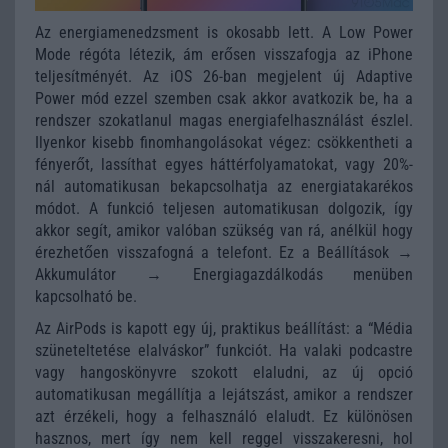
Az energiamenedzsment is okosabb lett. A Low Power
Mode régóta létezik, ám erősen visszafogja az iPhone
teljesítményét. Az iOS 26-ban megjelent új Adaptive
Power mód ezzel szemben csak akkor avatkozik be, ha a
rendszer szokatlanul magas energiafelhasználást észlel.
Ilyenkor kisebb finomhangolásokat végez: csökkentheti a
fényerőt, lassíthat egyes háttérfolyamatokat, vagy 20%-
nál automatikusan bekapcsolhatja az energiatakarékos
módot. A funkció teljesen automatikusan dolgozik, így
akkor segít, amikor valóban szükség van rá, anélkül hogy
érezhetően visszafogná a telefont. Ez a Beállítások →
Akkumulátor → Energiagazdálkodás menüben
kapcsolható be.
Az AirPods is kapott egy új, praktikus beállítást: a “Média
szüneteltetése elalváskor” funkciót. Ha valaki podcastre
vagy hangoskönyvre szokott elaludni, az új opció
automatikusan megállítja a lejátszást, amikor a rendszer
azt érzékeli, hogy a felhasználó elaludt. Ez különösen
hasznos, mert így nem kell reggel visszakeresni, hol