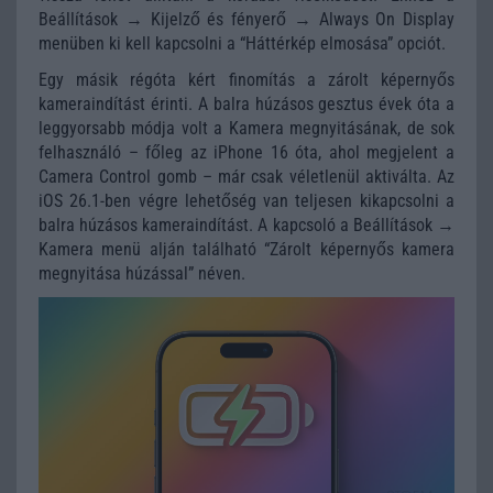
Beállítások → Kijelző és fényerő → Always On Display
menüben ki kell kapcsolni a “Háttérkép elmosása” opciót.
Egy másik régóta kért finomítás a zárolt képernyős
kameraindítást érinti. A balra húzásos gesztus évek óta a
leggyorsabb módja volt a Kamera megnyitásának, de sok
felhasználó – főleg az iPhone 16 óta, ahol megjelent a
Camera Control gomb – már csak véletlenül aktiválta. Az
iOS 26.1-ben végre lehetőség van teljesen kikapcsolni a
balra húzásos kameraindítást. A kapcsoló a Beállítások →
Kamera menü alján található “Zárolt képernyős kamera
megnyitása húzással” néven.