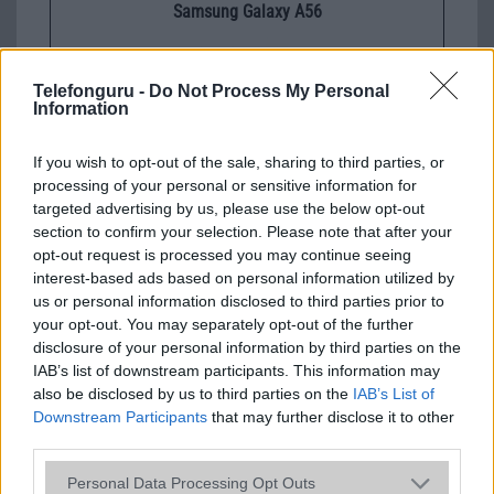
Samsung Galaxy A56
Telefonguru -
Do Not Process My Personal
Information
If you wish to opt-out of the sale, sharing to third parties, or
processing of your personal or sensitive information for
targeted advertising by us, please use the below opt-out
Euro Gsm
section to confirm your selection. Please note that after your
112.000 Ft (új)
opt-out request is processed you may continue seeing
interest-based ads based on personal information utilized by
us or personal information disclosed to third parties prior to
your opt-out. You may separately opt-out of the further
disclosure of your personal information by third parties on the
Számos népszerű Samsung Galaxy
IAB’s list of downstream participants. This information may
készülék kimarad a One UI 9
also be disclosed by us to third parties on the
IAB’s List of
frissítésből – itt a lista az érintett
Downstream Participants
that may further disclose it to other
modellekről
third parties.
2026.06.30
| Phone Arena
Please note that this website/app uses one or more Google
Personal Data Processing Opt Outs
A One UI 9 érkezése új mesterséges intelligencia-