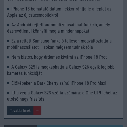
iPhone 18 bemutató dátum - ekkor rántja le a leplet az
Apple az új csúcsmobilokról
Az Android rejtett automatizmusai: hat funkció, amely
észrevétlenül könnyíti meg a mindennapokat
Ez a rejtett Samsung funkció teljesen megváltoztatja a
mobilhasználatot – sokan mégsem tudnak róla
Nem biztos, hogy érdemes kivárni az iPhone 18 Prot
A Galaxy S25 is megkaphatja a Galaxy S26 egyik legjobb
kamerás funkcióját
Élőképeken a Dark Cherry színű iPhone 18 Pro Max!
Itt a vég a Galaxy S23 széria számára: a One UI 9 lehet az
utolsó nagy frissítés
További hírek