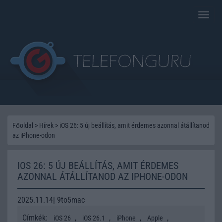
Toggle
naviga
Főoldal
>
Hírek
>
iOS 26: 5 új beállítás, amit érdemes azonnal átállítanod
az iPhone-odon
IOS 26: 5 ÚJ BEÁLLÍTÁS, AMIT ÉRDEMES
AZONNAL ÁTÁLLÍTANOD AZ IPHONE-ODON
2025.11.14| 9to5mac
Címkék:
,
,
,
,
iOS 26
iOS 26.1
iPhone
Apple