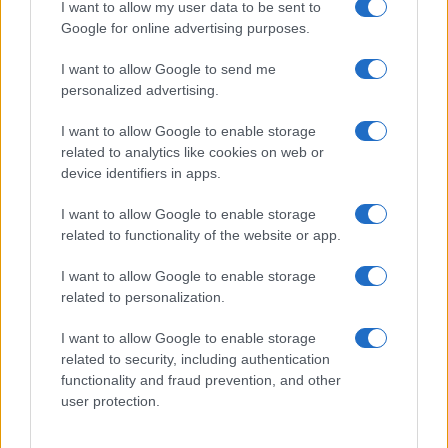
I want to allow my user data to be sent to
Ez a rejtett Samsung funkció teljesen
Google for online advertising purposes.
megváltoztatja a mobilhasználatot –
sokan mégsem tudnak róla
I want to allow Google to send me
2026.07.12
| Android Central
personalized advertising.
Az Edge Panel az egyik leghasznosabb funkció, amely
jelentősen felgyorsítja a mindennapi használatot,
I want to allow Google to enable storage
miközben a Pixel telefonokból továbbra is hiányzik.
related to analytics like cookies on web or
device identifiers in apps.
I want to allow Google to enable storage
related to functionality of the website or app.
KAPCSOLÓDÓ HÍREK
I want to allow Google to enable storage
related to personalization.
iPhone 5 hiba: lilás képeket készít
I want to allow Google to enable storage
Ilyen jó az iPhone-nal fotózni
related to security, including authentication
functionality and fraud prevention, and other
iOS 26 új funkcióval hosszabbítja meg az iPhone
user protection.
üzemidejét
iOS 26.1 beta: mikor érkezik az első frissítés a