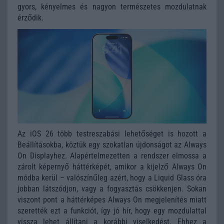
gyors, kényelmes és nagyon természetes mozdulatnak
érződik.
Az iOS 26 több testreszabási lehetőséget is hozott a
Beállításokba, köztük egy szokatlan újdonságot az Always
On Displayhez. Alapértelmezetten a rendszer elmossa a
zárolt képernyő háttérképét, amikor a kijelző Always On
módba kerül – valószínűleg azért, hogy a Liquid Glass óra
jobban látszódjon, vagy a fogyasztás csökkenjen. Sokan
viszont pont a háttérképes Always On megjelenítés miatt
szerették ezt a funkciót, így jó hír, hogy egy mozdulattal
vissza lehet állítani a korábbi viselkedést. Ehhez a