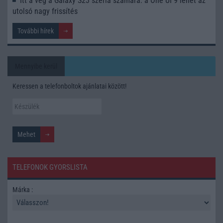
Itt a vég a Galaxy S23 széria számára: a One UI 9 lehet az
utolsó nagy frissítés
További hírek
Mennyibe kerül
Keressen a telefonboltok ajánlatai között!
TELEFONOK GYORSLISTA
Márka :