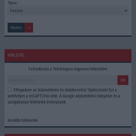
Tipus :
HÍRLEVÉL
Feliratkozás a Telefonguru ingyenes hírlevelére
OK
Elfogadom az
Adatvédelmi és Adatkezelési Tájékoztatót
Ezt a
webhelyet a reCAPTCHA védi. A Google
adatvédelmi irányelve
és a
szolgáltatási feltételek
érvényesek.
Korábbi hírlevelek