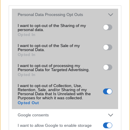
third parties.
2026.06.14
| Android Police
Sok felhasználó külön alkalmazásokra esküszik, pedig az
Please note that this website/app uses one or more Google
Personal Data Processing Opt Outs
Android már évek óta olyan intelligens funkciókat kínál,
services and may gather and store information including but
amelyek maguktól dolgoznak a háttérben.
not limited to your visit or usage behaviour. You may click to
I want to opt-out of the Sharing of my
personal data.
grant or deny consent to Google and its third-party tags to
Opted In
use your data for below specified purposes in below Google
Ez a rejtett Samsung funkció teljesen
consent section.
megváltoztatja a mobilhasználatot –
I want to opt-out of the Sale of my
Personal Data.
sokan mégsem tudnak róla
Opted In
2026.07.12
| Android Central
Az Edge Panel az egyik leghasznosabb funkció, amely
I want to opt-out of processing my
Personal Data for Targeted Advertising.
jelentősen felgyorsítja a mindennapi használatot,
Opted In
miközben a Pixel telefonokból továbbra is hiányzik.
I want to opt-out of Collection, Use,
Retention, Sale, and/or Sharing of my
Personal Data that Is Unrelated with the
Purposes for which it was collected.
Opted Out
KAPCSOLÓDÓ HÍREK
Google consents
I want to allow Google to enable storage
iPhone 5 hiba: lilás képeket készít