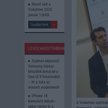
Nevet vált a
Vodafone 2025.
január 1-jétől
További hírek
LEGOLVASOTTABBAK
Számos népszerű
Samsung Galaxy
készülék kimarad a
One UI 9 frissítésből
– itt a lista az
érintett modellekről
iPhone 18
bemutató dátum -
A Vodafone sajtótáj
ekkor rántja le a
megosztó szolgált