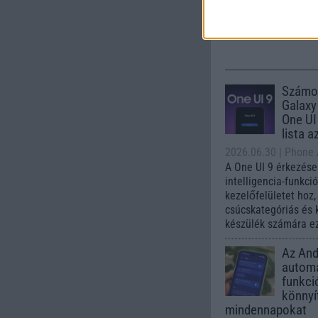
245.000 Ft (ha
Számo
Galaxy
One UI 
lista a
2026.06.30
| Phone
A One UI 9 érkezése
intelligencia-funkci
kezelőfelületet hoz
csúcskategóriás és 
készülék számára ez
Az Andr
automa
funkci
könnyí
mindennapokat