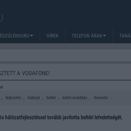
KÉSZÜLÉKGURU
HÍREK
TELEFON ÁRAK
TANÁ
ZTETT A VODAFONE!
ne
,
,
,
,
,
fejlesztés
hálózat
beltér
üzleti mobilitás
GreenGo
 hálózatfejlesztéssel tovább javította beltéri lefedettségét.