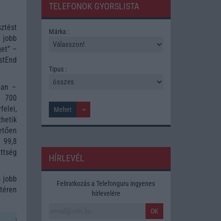
TELEFONOK GYORSLISTA
ztést
Márka :
 jobb
et” –
stEnd
Tipus :
ban –
l 700
elei,
zhetik
etően
 99,8
ttség
HÍRLEVÉL
 jobb
Feliratkozás a Telefonguru ingyenes
téren
hírlevelére
OK