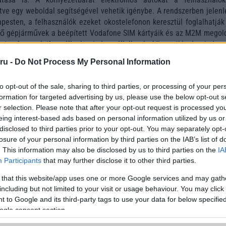
letve egy weboldal segítségével vehetik igénybe. A rendszerben jelen
pesten, a felhasználók ezeket okostelefonon keresztül foglalhatják 
tő gépjárművek a beépített Vodafone SIM kártyáik és az M2M megol
atos kapcsolatban állnak mind a vállalkozás központjával, mind pe
lhasználók applikációjával.
ru -
Do Not Process My Personal Information
yitott új Vodafone márkaüzlet avatásán Michelangelo Giacco, Lako
erációs vezérigazgató-helyettes elmondta, hogy az átalakításának
to opt-out of the sale, sharing to third parties, or processing of your per
alizálásának köszönhetően a Vodafone legnagyobb magyaror
formation for targeted advertising by us, please use the below opt-out s
érzékelhetően rövidülni fog a várakozási idő, elsősorb
r selection. Please note that after your opt-out request is processed y
ügyfélkezeléssel és értékesítéssel kapcsolatos ügyek intézésekor.
eing interest-based ads based on personal information utilized by us or
disclosed to third parties prior to your opt-out. You may separately opt-
losure of your personal information by third parties on the IAB’s list of
. This information may also be disclosed by us to third parties on the
IA
Participants
that may further disclose it to other third parties.
 that this website/app uses one or more Google services and may gath
including but not limited to your visit or usage behaviour. You may click 
 to Google and its third-party tags to use your data for below specifi
ogle consent section.