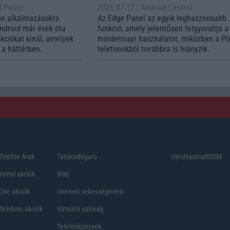
d Police
2026.07.12
| Android Central
ön alkalmazásokra
Az Edge Panel az egyik leghasznosabb
Android már évek óta
funkció, amely jelentősen felgyorsítja a
nkciókat kínál, amelyek
mindennapi használatot, miközben a Pi
a háttérben.
telefonokból továbbra is hiányzik.
Telefon Árak
Tanácsdóguru
UjesHasznaltGSM
Yettel akciók
Wiki
One akciók
Internet sebességmérő
Telekom akciók
Virtuális valóság
Telefonkönyvek