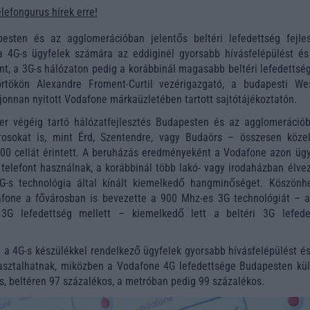
elefongurus hírek erre!
sten és az agglomerációban jelentős beltéri lefedettség fejles
 a 4G-s ügyfelek számára az eddiginél gyorsabb hívásfelépülést és
t, a 3G-s hálózaton pedig a korábbinál magasabb beltéri lefedettség
örtökön Alexandre Froment-Curtil vezérigazgató, a budapesti We
jonnan nyitott Vodafone márkaüzletében tartott sajtótájékoztatón.
er végéig tartó hálózatfejlesztés Budapesten és az agglomeráció
rosokat is, mint Érd, Szentendre, vagy Budaörs – összesen köze
00 cellát érintett. A beruházás eredményeként a Vodafone azon ügyf
 telefont használnak, a korábbinál több lakó- vagy irodaházban élve
G-s technológia által kínált kiemelkedő hangminőséget. Köszönh
fone a fővárosban is bevezette a 900 Mhz-es 3G technológiát – a
i 3G lefedettség mellett – kiemelkedő lett a beltéri 3G lefede
 a 4G-s készülékkel rendelkező ügyfelek gyorsabb hívásfelépülést és
sztalhatnak, miközben a Vodafone 4G lefedettsége Budapesten kül
s, beltéren 97 százalékos, a metróban pedig 99 százalékos.