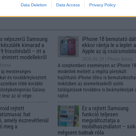
sznált)
392.000 Ft (új)
112.000 Ft (új)
Data Deletion
Data Access
Privacy Policy
s népszerű Samsung
iPhone 18 bemutató dát
 készülék kimarad a
ekkor rántja le a leplet 
9 frissítésből – itt a
Apple az új csúcsmobil
z érintett modellekről
2026.06.29
| Phone Arena
 Arena
A szeptemberi eseményen az iPhone 18
 új mesterséges
modellek mellett a régóta pletykált
ókat és továbbfejlesztett
hajlítható iPhone Ultra is bemutatkozha
, azonban több korábbi
miközben az áremelésekről szóló
középkategóriás Galaxy
találgatások továbbra is beárnyékolják 
 lesz az út vége.
rajtot.
oid rejtett
Ez a rejtett Samsung
tizmusai: hat
funkció teljesen
ó, amely észrevétlenül
megváltoztatja a
ti meg a
mobilhasználatot – so
mégsem tudnak róla