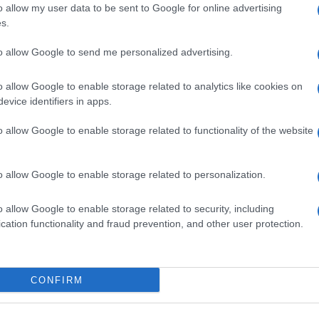
o allow my user data to be sent to Google for online advertising
s.
to allow Google to send me personalized advertising.
o allow Google to enable storage related to analytics like cookies on
evice identifiers in apps.
o allow Google to enable storage related to functionality of the website
SM kiemelt ajánlatok
o allow Google to enable storage related to personalization.
S25 Ultra
Samsung Galaxy S26 Ultra
Samsung Galaxy A56
o allow Google to enable storage related to security, including
cation functionality and fraud prevention, and other user protection.
CONFIRM
SM
Euro Gsm
Euro Gsm