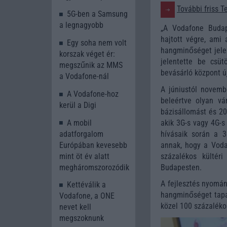
További friss T
5G-ben a Samsung
a legnagyobb
„A Vodafone Budape
hajtott végre, ami
Egy soha nem volt
hangminőséget jelen
korszak véget ér:
jelentette be csüt
megszűnik az MMS
bevásárló központ ú
a Vodafone-nál
A júniustól novemb
A Vodafone-hoz
beleértve olyan vá
kerül a Digi
bázisállomást és 20
A mobil
akik 3G-s vagy 4G-s
adatforgalom
hívásaik során a 3
Európában kevesebb
annak, hogy a Voda
mint öt év alatt
százalékos kültér
megháromszorozódik
Budapesten.
A fejlesztés nyomán
Kettéválik a
hangminőséget tapa
Vodafone, a ONE
közel 100 százaléko
nevet kell
megszoknunk