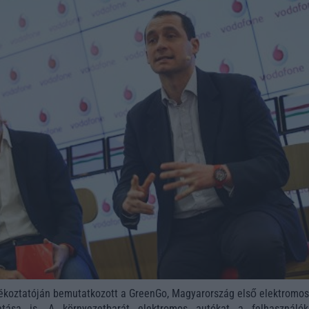
ékoztatóján bemutatkozott a GreenGo, Magyarország első elektromos
atása is. A környezetbarát elektromos autókat a felhasználó