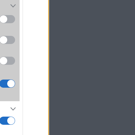
ágos,
aránt
atóvá
rkező
 a 46
kértői
zámok