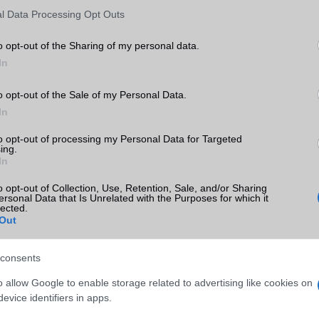
l Data Processing Opt Outs
o opt-out of the Sharing of my personal data.
In
o opt-out of the Sale of my Personal Data.
In
to opt-out of processing my Personal Data for Targeted
ing.
In
letben 18-an dolgoznak. A vásárlókat és érdeklődőket baráts
o opt-out of Collection, Use, Retention, Sale, and/or Sharing
várja, a berendezés és a magasan képzett szakértő értékesítők egy
ersonal Data that Is Unrelated with the Purposes for which it
z, hogy mindenki számára érthetővé, megismerhetővé és kézzel fogh
lected.
Out
nikáció folyamatosan fejlődő világa. A márkaüzletben a szülőkkel é
asztal várja táblagépekkel, a Vodafone okostelefon kínálatában
ülék segít eligazodni, a régi és új ügyfeleknek pedig az üzletek sza
consents
ékek szakszerű beállításában, a számhordozásban, vagy a telefons
o allow Google to enable storage related to advertising like cookies on
ülékcsere esetén.
evice identifiers in apps.