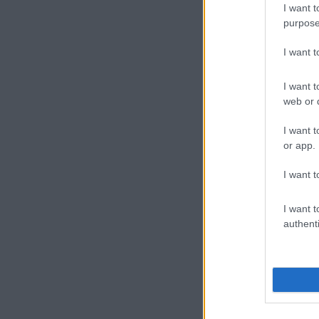
I want t
purpose
I want 
I want t
web or d
I want t
Új és Használt G
or app.
I want t
Samsung Galaxy 
I want t
authenti
Nelly G