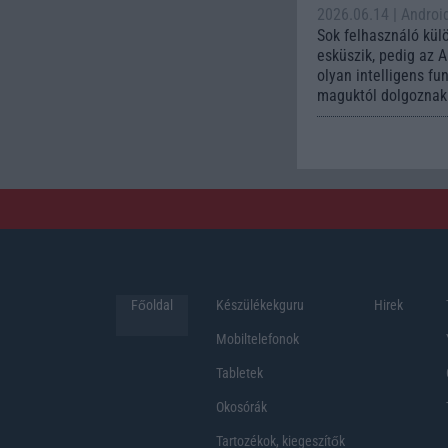
2026.06.14
| Androi
Sok felhasználó kül
esküszik, pedig az 
olyan intelligens fu
maguktól dolgoznak 
Főoldal
Készülékekguru
Hirek
Mobiltelefonok
Tabletek
Okosórák
Tartozékok, kiegeszítők