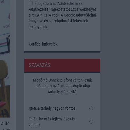
Elfogadom az
Adatvédelmi és
Adatkezelési Tájékoztatót
Ezt a webhelyet
a reCAPTCHA védi. A Google
adatvédelmi
irányelve
és a
szolgáltatási feltételek
érvényesek.
Korábbi hírlevelek
SZAVAZÁS
Megérné Önnek telefont váltani csak
azért, mert az új modell dupla alap
tárhellyel érkezik?
Igen, a tárhely nagyon fontos
Talán, ha más fejlesztések is
 autó
vannak
k egy