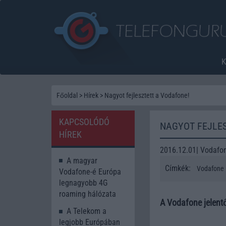
Főoldal
>
Hírek
>
Nagyot fejlesztett a Vodafone!
KAPCSOLÓDÓ
NAGYOT FEJLES
HÍREK
2016.12.01| Vodafo
A magyar
Címkék:
Vodafone
Vodafone-é Európa
legnagyobb 4G
roaming hálózata
A Vodafone jelentős
A Telekom a
legjobb Európában