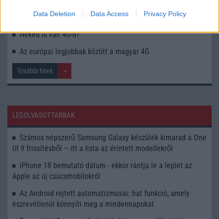
Telekom: 4G plus egész Budapesten
Data Deletion
Data Access
Privacy Policy
A Telekom a legjobb Európában
Neked is van 4G-d?
Az európai legjobbak között a magyar 4G
További hírek
LEGOLVASOTTABBAK
Számos népszerű Samsung Galaxy készülék kimarad a One
UI 9 frissítésből – itt a lista az érintett modellekről
iPhone 18 bemutató dátum - ekkor rántja le a leplet az
Apple az új csúcsmobilokról
Az Android rejtett automatizmusai: hat funkció, amely
észrevétlenül könnyíti meg a mindennapokat