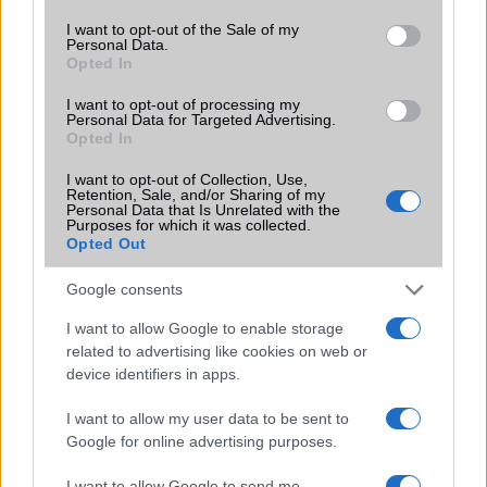
funkciókat és továbbfejlesztett kezelőfelületet hoz,
consent section.
I want to opt-out of the Sale of my
azonban több korábbi csúcskategóriás és középkategóriás
Personal Data.
Galaxy készülék számára ez lesz az út vége.
Opted In
iPhone 18 bemutató dátum - ekkor
I want to opt-out of processing my
rántja le a leplet az Apple az új
Personal Data for Targeted Advertising.
csúcsmobilokról
Opted In
2026.06.29
| Phone Arena
I want to opt-out of Collection, Use,
A szeptemberi eseményen az iPhone 18 Pro modellek
Retention, Sale, and/or Sharing of my
Personal Data that Is Unrelated with the
mellett a régóta pletykált hajlítható iPhone Ultra is
Purposes for which it was collected.
bemutatkozhat, miközben az áremelésekről szóló
Opted Out
találgatások továbbra is beárnyékolják a rajtot.
Google consents
Az Android rejtett automatizmusai: hat
funkció, amely észrevétlenül könnyíti
I want to allow Google to enable storage
meg a mindennapokat
related to advertising like cookies on web or
2026.06.14
| Android Police
device identifiers in apps.
Sok felhasználó külön alkalmazásokra esküszik, pedig az
Android már évek óta olyan intelligens funkciókat kínál,
I want to allow my user data to be sent to
amelyek maguktól dolgoznak a háttérben.
Google for online advertising purposes.
I want to allow Google to send me