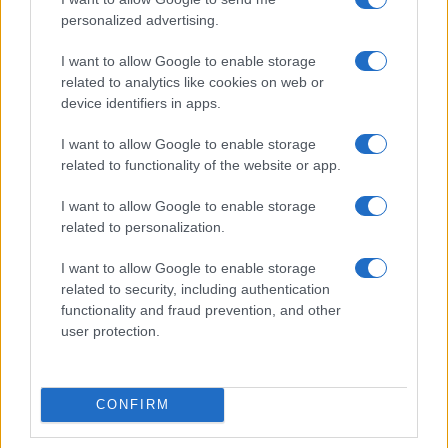
Ez a rejtett Samsung funkció teljesen
personalized advertising.
megváltoztatja a mobilhasználatot –
sokan mégsem tudnak róla
I want to allow Google to enable storage
2026.07.12
| Android Central
related to analytics like cookies on web or
Az Edge Panel az egyik leghasznosabb funkció, amely
device identifiers in apps.
jelentősen felgyorsítja a mindennapi használatot,
miközben a Pixel telefonokból továbbra is hiányzik.
I want to allow Google to enable storage
related to functionality of the website or app.
I want to allow Google to enable storage
related to personalization.
KAPCSOLÓDÓ HÍREK
I want to allow Google to enable storage
related to security, including authentication
1200 Mbps letöltési sebesség mobilon, Magyaroszágon
functionality and fraud prevention, and other
user protection.
Nagyot fejlesztett a Vodafone!
Felturbózta beltéri 4G lefedettségét a Telenor
CONFIRM
Belehúzott a Vodafone, elindult a 4G gyorsabb változata.