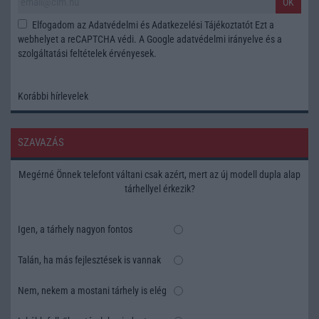
OK
Elfogadom az
Adatvédelmi és Adatkezelési Tájékoztatót
Ezt a
webhelyet a reCAPTCHA védi. A Google
adatvédelmi irányelve
és a
szolgáltatási feltételek
érvényesek.
Korábbi hírlevelek
SZAVAZÁS
Megérné Önnek telefont váltani csak azért, mert az új modell dupla alap
tárhellyel érkezik?
Igen, a tárhely nagyon fontos
Talán, ha más fejlesztések is vannak
Nem, nekem a mostani tárhely is elég