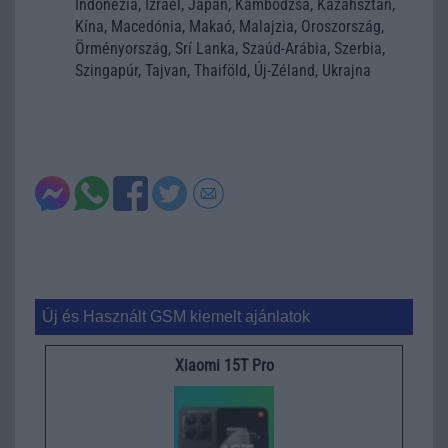
Indonézia, Izrael, Japán, Kambodzsa, Kazahsztán,
Kína, Macedónia, Makaó, Malajzia, Oroszország,
Örményország, Srí Lanka, Szaúd-Arábia, Szerbia,
Szingapúr, Tajvan, Thaiföld, Új-Zéland, Ukrajna
Új és Használt GSM kiemelt ajánlatok
Xiaomi 15T Pro