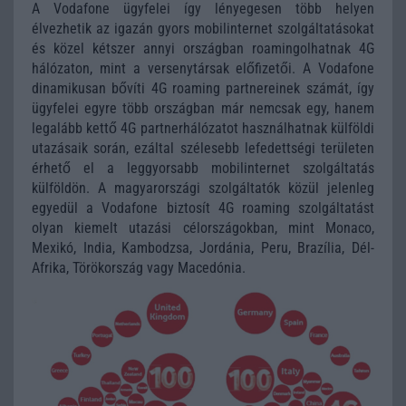
A Vodafone ügyfelei így lényegesen több helyen
élvezhetik az igazán gyors mobilinternet szolgáltatásokat
és közel kétszer annyi országban roamingolhatnak 4G
hálózaton, mint a versenytársak előfizetői. A Vodafone
dinamikusan bővíti 4G roaming partnereinek számát, így
ügyfelei egyre több országban már nemcsak egy, hanem
legalább kettő 4G partnerhálózatot használhatnak külföldi
utazásaik során, ezáltal szélesebb lefedettségi területen
érhető el a leggyorsabb mobilinternet szolgáltatás
külföldön. A magyarországi szolgáltatók közül jelenleg
egyedül a Vodafone biztosít 4G roaming szolgáltatást
olyan kiemelt utazási célországokban, mint Monaco,
Mexikó, India, Kambodzsa, Jordánia, Peru, Brazília, Dél-
Afrika, Törökország vagy Macedónia.