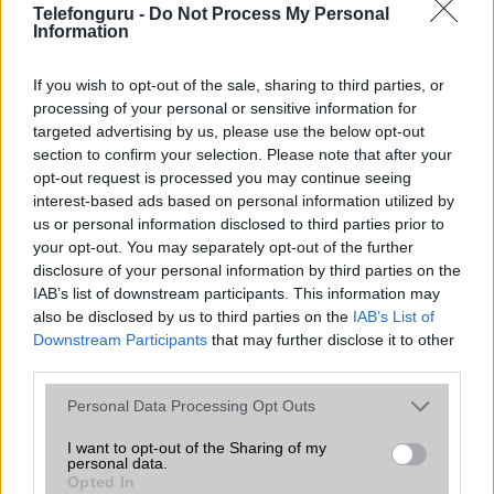
Apple iPhone 14 Pro Max
Telefonguru -
Do Not Process My Personal
Information
If you wish to opt-out of the sale, sharing to third parties, or
processing of your personal or sensitive information for
targeted advertising by us, please use the below opt-out
section to confirm your selection. Please note that after your
opt-out request is processed you may continue seeing
interest-based ads based on personal information utilized by
Nyugati GSM
us or personal information disclosed to third parties prior to
250.000 Ft (használt)
your opt-out. You may separately opt-out of the further
disclosure of your personal information by third parties on the
IAB’s list of downstream participants. This information may
also be disclosed by us to third parties on the
IAB’s List of
Downstream Participants
that may further disclose it to other
Számos népszerű Samsung Galaxy
third parties.
készülék kimarad a One UI 9
Please note that this website/app uses one or more Google
frissítésből – itt a lista az érintett
Personal Data Processing Opt Outs
services and may gather and store information including but
modellekről
not limited to your visit or usage behaviour. You may click to
I want to opt-out of the Sharing of my
2026.06.30
| Phone Arena
personal data.
grant or deny consent to Google and its third-party tags to
A One UI 9 érkezése új mesterséges intelligencia-
Opted In
use your data for below specified purposes in below Google