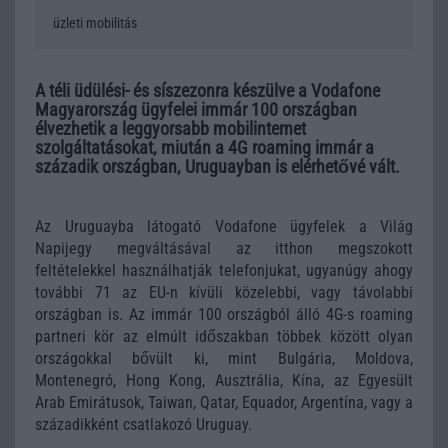
üzleti mobilitás
A téli üdülési- és síszezonra készülve a Vodafone
Magyarország ügyfelei immár 100 országban
élvezhetik a leggyorsabb mobilinternet
szolgáltatásokat, miután a 4G roaming immár a
századik országban, Uruguayban is elérhetővé vált.
Az Uruguayba látogató Vodafone ügyfelek a Világ
Napijegy megváltásával az itthon megszokott
feltételekkel használhatják telefonjukat, ugyanúgy ahogy
további 71 az EU-n kívüli közelebbi, vagy távolabbi
országban is. Az immár 100 országból álló 4G-s roaming
partneri kör az elmúlt időszakban többek között olyan
országokkal bővült ki, mint Bulgária, Moldova,
Montenegró, Hong Kong, Ausztrália, Kína, az Egyesült
Arab Emirátusok, Taiwan, Qatar, Equador, Argentína, vagy a
századikként csatlakozó Uruguay.