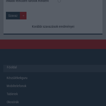
Inkább felhőben tárolok mindent
Korábbi szavazások eredményei
Főoldal
Készülékekguru
Mobiltelefonok
Tabletek
Okosórák