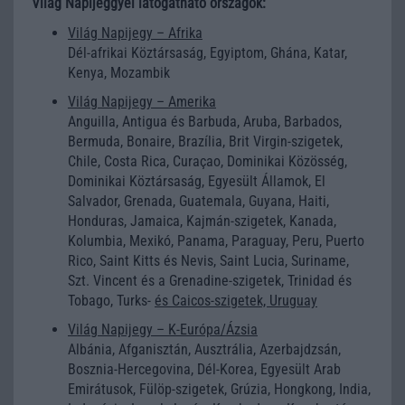
Világ Napijeggyel látogatható országok:
Világ Napijegy – Afrika
Dél-afrikai Köztársaság, Egyiptom, Ghána, Katar,
Kenya, Mozambik
Világ Napijegy – Amerika
Anguilla, Antigua és Barbuda, Aruba, Barbados,
Bermuda, Bonaire, Brazília, Brit Virgin-szigetek,
Chile, Costa Rica, Curaçao, Dominikai Közösség,
Dominikai Köztársaság, Egyesült Államok, El
Salvador, Grenada, Guatemala, Guyana, Haiti,
Honduras, Jamaica, Kajmán-szigetek, Kanada,
Kolumbia, Mexikó, Panama, Paraguay, Peru, Puerto
Rico, Saint Kitts és Nevis, Saint Lucia, Suriname,
Szt. Vincent és a Grenadine-szigetek, Trinidad és
Tobago, Turks-
és Caicos-szigetek, Uruguay
Világ Napijegy – K-Európa/Ázsia
Albánia, Afganisztán, Ausztrália, Azerbajdzsán,
Bosznia-Hercegovina, Dél-Korea, Egyesült Arab
Emirátusok, Fülöp-szigetek, Grúzia, Hongkong, India,