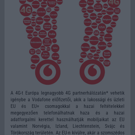
A 4G-t Európa legnagyobb 4G partnerhálózatán* vehetik
igénybe a Vodafone előfizetői, akik a lakossági és üzleti
EU és EU+ csomagokkal a hazai feltételekkel
megegyezően telefonálhatnak haza és a hazai
adatforgalmi kerettel használhatják mobiljaikat az EU
valamint Norvégia, Izland, Liechtenstein, Svájc és
Törökország területén. Az EU-n kívülre, akár a szomszédos