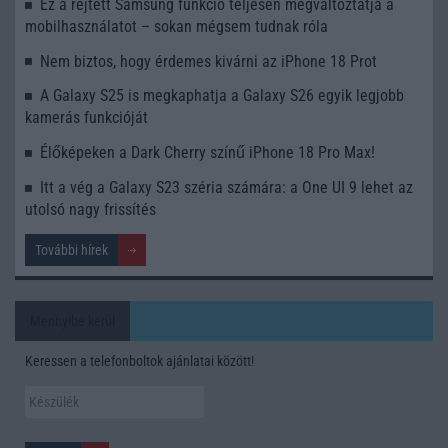
Ez a rejtett Samsung funkció teljesen megváltoztatja a
mobilhasználatot – sokan mégsem tudnak róla
Nem biztos, hogy érdemes kivárni az iPhone 18 Prot
A Galaxy S25 is megkaphatja a Galaxy S26 egyik legjobb
kamerás funkcióját
Élőképeken a Dark Cherry színű iPhone 18 Pro Max!
Itt a vég a Galaxy S23 széria számára: a One UI 9 lehet az
utolsó nagy frissítés
További hírek
Mennyibe kerül
Keressen a telefonboltok ajánlatai között!