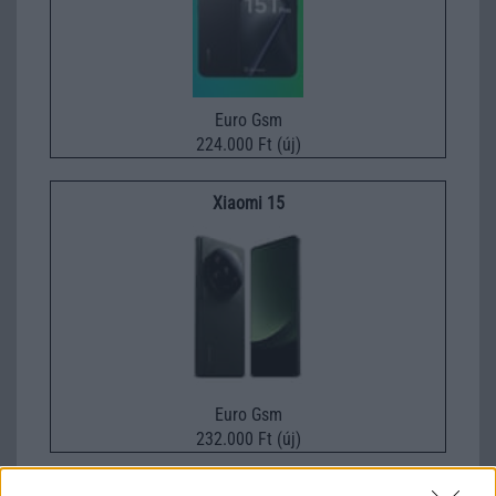
Euro Gsm
224.000 Ft (új)
Xiaomi 15
Euro Gsm
232.000 Ft (új)