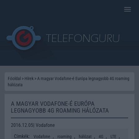
Toggle
naviga
Főoldal
>
Hírek
>
A magyar Vodafone-é Európa legnagyobb 4G roaming
hálózata
A MAGYAR VODAFONE-É EURÓPA
LEGNAGYOBB 4G ROAMING HÁLÓZATA
2016.12.05| Vodafone
Címkék:
,
,
,
,
,
Vodafone
roaming
hálózat
4G
LTE