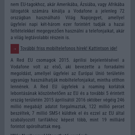
nem EU-tagokhoz, akár Amerikába, Ázsiába, vagy Afrikába
látogatók számára kínálja a Vodafone a jelenleg 72
országban használható Világ Napijegyet, amellyel
ügyfelei napi két-három ezer forintért tudják a hazai
feltételekkel megegyezően használni a telefonjaikat, akár
a világ legtávolabbi részein is.
További friss mobiltelefonos hírek! Kattintson ide!
A Red EU csomagok 2015. áprilisi bejelentésével a
Vodafone volt az első, aki bevezette a forradalmi
megoldást, amellyel ügyfelei az Európai Unió területén
ugyanúgy használhatják mobiltelefonjaikat, mintha otthon
lennének. A Red EU ügyfelek a roaming korlátok
lebontásának köszönhetően az E
U és a további 5 érintett
ország területén 2015 áprilisától 2016 október végéig 246
millió megabájt adatot forgalmaztak, 122 millió percet
beszéltek, 7 millió SMS-t küldtek el és ezzel az EU által
szabályozott tarifákhoz képest több, mint 19 milliárd
forintot spórolhattak meg.