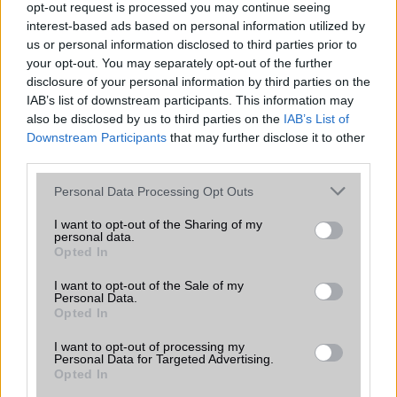
opt-out request is processed you may continue seeing
interest-based ads based on personal information utilized by
Az Ookla Q1 2023-as mobil teljesítményjelentésének egy
aspektusa az, hogy az egyes készülékek hogyan
us or personal information disclosed to third parties prior to
viszonyulnak egymáshoz.
your opt-out. You may separately opt-out of the further
disclosure of your personal information by third parties on the
IAB’s list of downstream participants. This information may
Kilenc mobil nagyágyú, melyik bírja
also be disclosed by us to third parties on the
IAB’s List of
legtovább?
Downstream Participants
that may further disclose it to other
third parties.
2023.05.30
| The Tech Chap
Kilenc csúcsmobilt tesztelt le The Tech Chap YouTuber és
Please note that this website/app uses one or more Google
Personal Data Processing Opt Outs
ebből kiderült, melyik telefon bírja legtovább egyetlen
services and may gather and store information including but
töltéssel.
not limited to your visit or usage behaviour. You may click to
I want to opt-out of the Sharing of my
personal data.
grant or deny consent to Google and its third-party tags to
Opted In
use your data for below specified purposes in below Google
consent section.
I want to opt-out of the Sale of my
Personal Data.
Opted In
KAPCSOLÓDÓ HÍREK
I want to opt-out of processing my
Personal Data for Targeted Advertising.
Opted In
Android: napi 700 ezer aktiválás