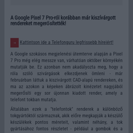
A Google Pixel 7 Pro-ról korábban már kiszívárgott
rendereket megerősítették!
Kattintson ide a Telefonguru legfrissebb híreiért!
A Google szokásos megjelenési ütemterve alapján a Pixel
7 Pro még elég messze van, várhatóan október környékén
mutatják be. Ez azonban nem akadályozta meg, hogy a
róla szóló szivárgások elkezdjenek ömleni - már
februárban láttuk a kiszivárgott CAD-alapú rendereken, és
ma az azokon a képeken ábrázolt kinézetet nagyjából
megerősíti egy sor újonnan kiadott render, amely a
telefont tokban mutatja.
Általában ezek a "telefontok" renderek a különböző
tokgyártóktól származnak, akik előre megkapják a készülő
készülékek pontos méreteit, valamint néhány, a tok
gyártásához fontos részletet - például a gombok és a