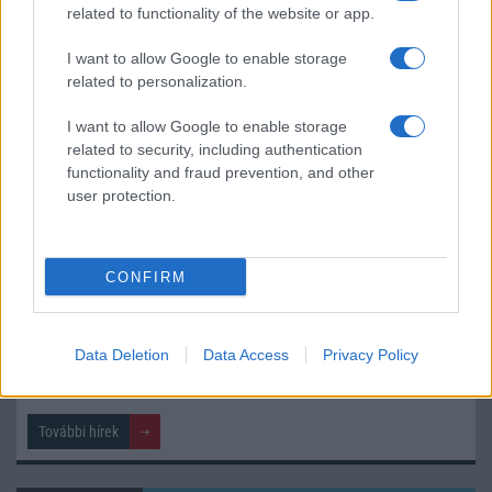
related to functionality of the website or app.
iPhone 18 bemutató dátum - ekkor rántja le a leplet az
I want to allow Google to enable storage
Apple az új csúcsmobilokról
related to personalization.
Az Android rejtett automatizmusai: hat funkció, amely
észrevétlenül könnyíti meg a mindennapokat
I want to allow Google to enable storage
related to security, including authentication
Ez a rejtett Samsung funkció teljesen megváltoztatja a
functionality and fraud prevention, and other
mobilhasználatot – sokan mégsem tudnak róla
user protection.
Nem biztos, hogy érdemes kivárni az iPhone 18 Prot
A Galaxy S25 is megkaphatja a Galaxy S26 egyik legjobb
CONFIRM
kamerás funkcióját
Élőképeken a Dark Cherry színű iPhone 18 Pro Max!
Data Deletion
Data Access
Privacy Policy
Itt a vég a Galaxy S23 széria számára: a One UI 9 lehet az
utolsó nagy frissítés
További hírek