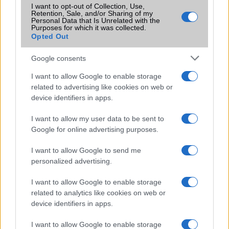
I want to opt-out of Collection, Use,
Ez lenne a Google Nexus 8?
Retention, Sale, and/or Sharing of my
Personal Data that Is Unrelated with the
Olcsó lesz a Motorola Moto G
Purposes for which it was collected.
Opted Out
Sajtófotón a Motorola Moto G
Google consents
Kémfotókon az LG Nexus 10
I want to allow Google to enable storage
Az új iPhone-ok a legkeresettebbek
related to advertising like cookies on web or
Folyamatosan leáll a Google appod?
device identifiers in apps.
Október 6-án mutatják be a Google Pixel 7 Pro-t, de már
I want to allow my user data to be sent to
szinte minden kiderült. Mutatjuk!
Google for online advertising purposes.
További hírek
I want to allow Google to send me
personalized advertising.
I want to allow Google to enable storage
related to analytics like cookies on web or
LEGOLVASOTTABBAK
device identifiers in apps.
Számos népszerű Samsung Galaxy készülék kimarad a One
I want to allow Google to enable storage
UI 9 frissítésből – itt a lista az érintett modellekről