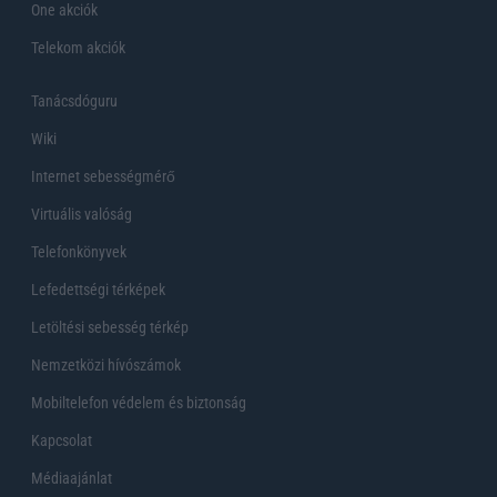
One akciók
Telekom akciók
Tanácsdóguru
Wiki
Internet sebességmérő
Virtuális valóság
Telefonkönyvek
Lefedettségi térképek
Letöltési sebesség térkép
Nemzetközi hívószámok
Mobiltelefon védelem és biztonság
Kapcsolat
Médiaajánlat