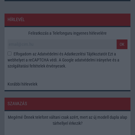
HÍRLEVÉL
Feliratkozás a Telefonguru ingyenes hírlevelére
OK
Elfogadom az
Adatvédelmi és Adatkezelési Tájékoztatót
Ezt a
webhelyet a reCAPTCHA védi. A Google
adatvédelmi irányelve
és a
szolgáltatási feltételek
érvényesek.
Korábbi hírlevelek
SZAVAZÁS
Megérné Önnek telefont váltani csak azért, mert az új modell dupla alap
tárhellyel érkezik?