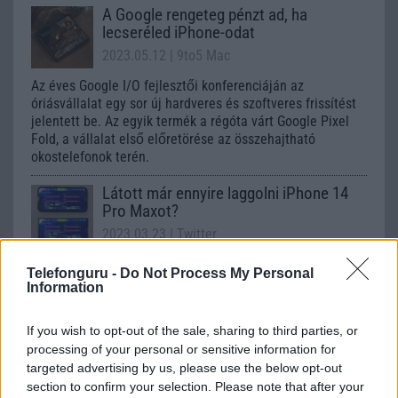
A Google rengeteg pénzt ad, ha
lecseréled iPhone-odat
2023.05.12
| 9to5 Mac
Az éves Google I/O fejlesztői konferenciáján az
óriásvállalat egy sor új hardveres és szoftveres frissítést
jelentett be. Az egyik termék a régóta várt Google Pixel
Fold, a vállalat első előretörése az összehajtható
okostelefonok terén.
Látott már ennyire laggolni iPhone 14
Pro Maxot?
2023.03.23
| Twitter
Megdöbbentő videót mutatunk, ahol az iPhone 14 széria
Telefonguru -
Do Not Process My Personal
csúcsmodellje csúnyán elbukni látszik.
Information
If you wish to opt-out of the sale, sharing to third parties, or
processing of your personal or sensitive information for
Ezek a telefonok verik az iPhone 14 Pro
targeted advertising by us, please use the below opt-out
Max-ot
section to confirm your selection. Please note that after your
2023.04.18
| 9to5 Mac