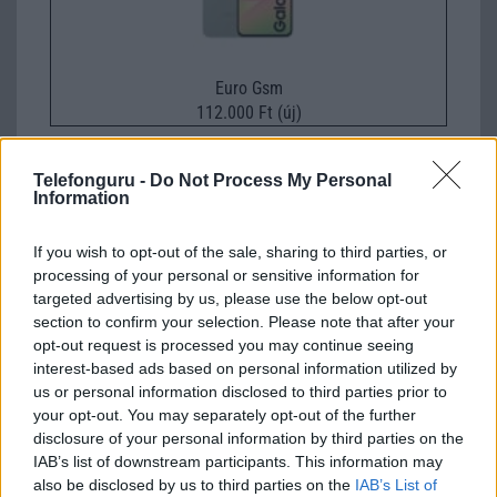
Euro Gsm
112.000 Ft (új)
Telefonguru -
Do Not Process My Personal
Information
A tíz legjobb okostelefon 5 col alatt
If you wish to opt-out of the sale, sharing to third parties, or
2015.02.10
| Phone Arena
processing of your personal or sensitive information for
targeted advertising by us, please use the below opt-out
section to confirm your selection. Please note that after your
Sokan nem rajonganak az évek óta egyre inkább növekvõ
opt-out request is processed you may continue seeing
kijelzõkért és szeretnének 5 col alatt maradni, hogy még
interest-based ads based on personal information utilized by
egyszerûen kezelhetõ legyen egy kézzel a mobil és akár a
us or personal information disclosed to third parties prior to
zsebbe is gond nélkül beférjen.
your opt-out. You may separately opt-out of the further
Túléli a Nexus 6 a fürdést?
disclosure of your personal information by third parties on the
IAB’s list of downstream participants. This information may
2014.12.01
| Phone Arena
also be disclosed by us to third parties on the
IAB’s List of