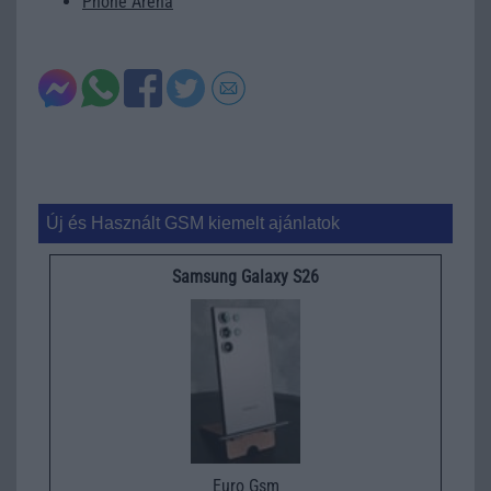
Phone Arena
Új és Használt GSM kiemelt ajánlatok
Samsung Galaxy S26
Euro Gsm