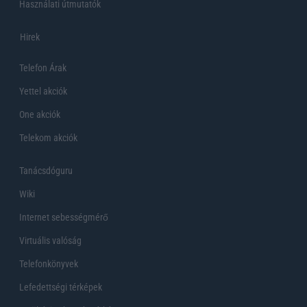
Használati útmutatók
Hirek
Telefon Árak
Yettel akciók
One akciók
Telekom akciók
Tanácsdóguru
Wiki
Internet sebességmérő
Virtuális valóság
Telefonkönyvek
Lefedettségi térképek