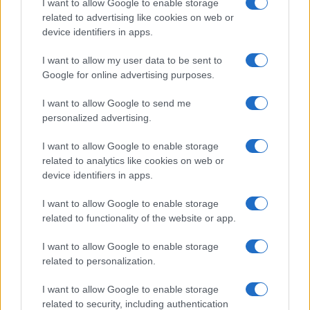
I want to allow Google to enable storage
related to advertising like cookies on web or
device identifiers in apps.
I want to allow my user data to be sent to
Google for online advertising purposes.
KAPCSOLÓDÓ HÍREK
I want to allow Google to send me
Android: napi 700 ezer aktiválás
personalized advertising.
32 gigás Nexus 7 fillérekért
I want to allow Google to enable storage
Sajtófotón a Motorola Moto G
related to analytics like cookies on web or
device identifiers in apps.
Motorola Moto G: a németek beelőztek
I want to allow Google to enable storage
Android tényleg olcsón: Motorola Moto G
related to functionality of the website or app.
Alig 40 ezerbe kerül a Moto G!
I want to allow Google to enable storage
Az új iPhone-ok a legkeresettebbek
related to personalization.
Folyamatosan leáll a Google appod?
I want to allow Google to enable storage
related to security, including authentication
További hírek