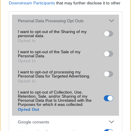
Downstream Participants
that may further disclose it to other
A méretes és gyönyörû, hat colos, QHD kijelzõvel
third parties.
felszerelt Nexus 6 hivatalosan nem vízálló, ennek ellenére
Please note that this website/app uses one or more Google
mégis fürdött. Vajon túléli vagy drága fürdõzés volt a
Personal Data Processing Opt Outs
services and may gather and store information including but
tulajdonosnak?
not limited to your visit or usage behaviour. You may click to
I want to opt-out of the Sharing of my
personal data.
Láthatáron az új Motorola!
grant or deny consent to Google and its third-party tags to
Opted In
use your data for below specified purposes in below Google
2022.02.04
| GsmArena
consent section.
I want to opt-out of the Sale of my
Personal Data.
Opted In
Megérkezett a Motorola Moto G Stylus 2022 90 Hz-es
képernyővel és 5000 mAh-es akkumulátorral
I want to opt-out of processing my
Personal Data for Targeted Advertising.
Opted In
Elindult a Nexus család frissítése
I want to opt-out of Collection, Use,
Retention, Sale, and/or Sharing of my
2014.11.13
| Phone Arena
Personal Data that Is Unrelated with the
Purposes for which it was collected.
Opted Out
Az Android Twitter oldalán adott hírt róla, hogy végre
elindult szinte minden Nexus modell Android 5.0 Lollipop
Google consents
frissítése.