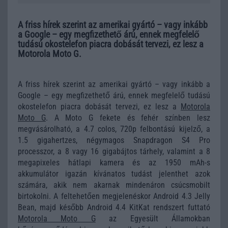
A friss hírek szerint az amerikai gyártó – vagy inkább
a Google – egy megfizethető árú, ennek megfelelő
tudású okostelefon piacra dobását tervezi, ez lesz a
Motorola Moto G.
A friss hírek szerint az amerikai gyártó – vagy inkább a
Google – egy megfizethető árú, ennek megfelelő tudású
okostelefon piacra dobását tervezi, ez lesz a
Motorola
Moto G
. A Moto G fekete és fehér színben lesz
megvásárolható, a 4.7 colos, 720p felbontású kijelző, a
1.5 gigahertzes, négymagos Snapdragon S4 Pro
processzor, a 8 vagy 16 gigabájtos tárhely, valamint a 8
megapixeles hátlapi kamera és az 1950 mAh-s
akkumulátor igazán kívánatos tudást jelenthet azok
számára, akik nem akarnak mindenáron csúcsmobilt
birtokolni. A feltehetően megjelenéskor Android 4.3 Jelly
Bean, majd később Android 4.4 KitKat rendszert futtató
Motorola Moto G
az Egyesült Államokban