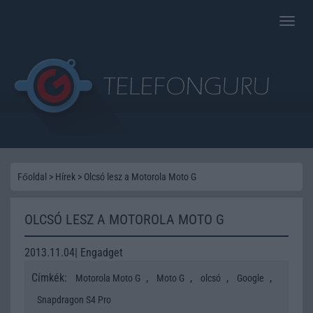
Toggle
naviga
Főoldal
>
Hírek
>
Olcsó lesz a Motorola Moto G
OLCSÓ LESZ A MOTOROLA MOTO G
2013.11.04| Engadget
Címkék:
,
,
,
,
Motorola Moto G
Moto G
olcsó
Google
Snapdragon S4 Pro