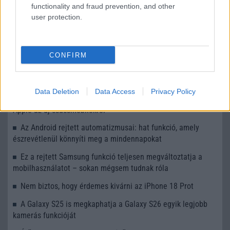
functionality and fraud prevention, and other
user protection.
LEGOLVASOTTABBAK
CONFIRM
Számos népszerű Samsung Galaxy készülék kimarad a One
UI 9 frissítésből – itt a lista az érintett modellekről
Data Deletion
Data Access
Privacy Policy
iPhone 18 bemutató dátum - ekkor rántja le a leplet az
Apple az új csúcsmobilokról
Az Android rejtett automatizmusai: hat funkció, amely
észrevétlenül könnyíti meg a mindennapokat
Ez a rejtett Samsung funkció teljesen megváltoztatja a
mobilhasználatot – sokan mégsem tudnak róla
Nem biztos, hogy érdemes kivárni az iPhone 18 Prot
A Galaxy S25 is megkaphatja a Galaxy S26 egyik legjobb
kamerás funkcióját