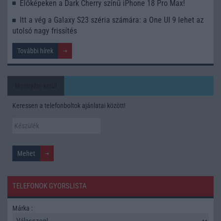
Élőképeken a Dark Cherry színű iPhone 18 Pro Max!
Itt a vég a Galaxy S23 széria számára: a One UI 9 lehet az
utolsó nagy frissítés
További hírek
Mennyibe kerül
Keressen a telefonboltok ajánlatai között!
TELEFONOK GYORSLISTA
Márka :