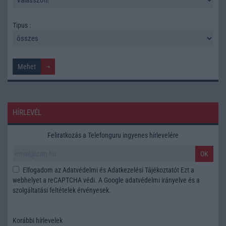
Tipus :
HÍRLEVÉL
Feliratkozás a Telefonguru ingyenes hírlevelére
OK
Elfogadom az
Adatvédelmi és Adatkezelési Tájékoztatót
Ezt a
webhelyet a reCAPTCHA védi. A Google
adatvédelmi irányelve
és a
szolgáltatási feltételek
érvényesek.
Korábbi hírlevelek