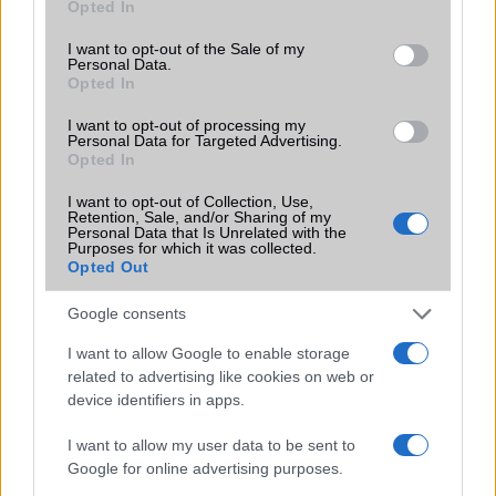
Opted In
use your data for below specified purposes in below Google
Ez a rejtett Samsung funkció teljesen
consent section.
megváltoztatja a mobilhasználatot –
I want to opt-out of the Sale of my
Personal Data.
sokan mégsem tudnak róla
Opted In
2026.07.12
| Android Central
Az Edge Panel az egyik leghasznosabb funkció, amely
I want to opt-out of processing my
Personal Data for Targeted Advertising.
jelentősen felgyorsítja a mindennapi használatot,
Opted In
miközben a Pixel telefonokból továbbra is hiányzik.
I want to opt-out of Collection, Use,
Retention, Sale, and/or Sharing of my
Personal Data that Is Unrelated with the
Purposes for which it was collected.
Opted Out
KAPCSOLÓDÓ HÍREK
Google consents
I want to allow Google to enable storage
Hipernet a budapesti metrókon
related to advertising like cookies on web or
Még gyorsabb mobilnet
device identifiers in apps.
Új Limit +Net csomag a Telenortól
I want to allow my user data to be sent to
Google for online advertising purposes.
NMHH: Mind a négy nyertes szolgáltatóval létrejött a