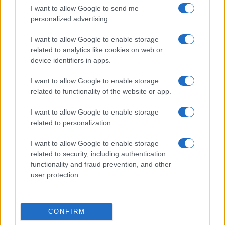
megállapodás
I want to allow Google to send me
Ingyen net a Telenorosoknak!
personalized advertising.
Újra korlátlan net hétvége a Telenornál
I want to allow Google to enable storage
related to analytics like cookies on web or
Hatalmas forgalom a Telenornál
device identifiers in apps.
Ingyen internet minden Telenorosnak február 18-án
I want to allow Google to enable storage
További hírek
related to functionality of the website or app.
I want to allow Google to enable storage
related to personalization.
LEGOLVASOTTABBAK
I want to allow Google to enable storage
related to security, including authentication
Számos népszerű Samsung Galaxy készülék kimarad a One
functionality and fraud prevention, and other
UI 9 frissítésből – itt a lista az érintett modellekről
user protection.
iPhone 18 bemutató dátum - ekkor rántja le a leplet az
Apple az új csúcsmobilokról
CONFIRM
Az Android rejtett automatizmusai: hat funkció, amely