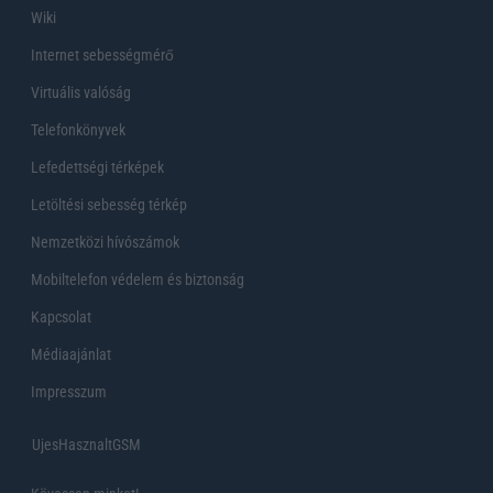
Wiki
Internet sebességmérő
Virtuális valóság
Telefonkönyvek
Lefedettségi térképek
Letöltési sebesség térkép
Nemzetközi hívószámok
Mobiltelefon védelem és biztonság
Kapcsolat
Médiaajánlat
Impresszum
UjesHasznaltGSM