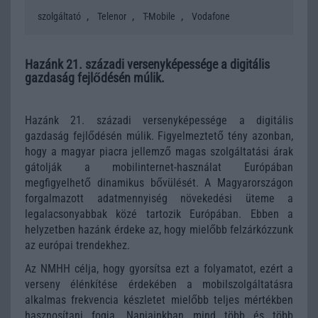
,
,
,
szolgáltató
Telenor
T-Mobile
Vodafone
Hazánk 21. századi versenyképessége a digitális
gazdaság fejlődésén múlik.
Hazánk 21. századi versenyképessége a digitális
gazdaság fejlődésén múlik. Figyelmeztető tény azonban,
hogy a magyar piacra jellemző magas szolgáltatási árak
gátolják a mobilinternet-használat Európában
megfigyelhető dinamikus bővülését. A Magyarországon
forgalmazott adatmennyiség növekedési üteme a
legalacsonyabbak közé tartozik Európában. Ebben a
helyzetben hazánk érdeke az, hogy mielőbb felzárkózzunk
az európai trendekhez.
Az NMHH célja, hogy gyorsítsa ezt a folyamatot, ezért a
verseny élénkítése érdekében a mobilszolgáltatásra
alkalmas frekvencia készletet mielőbb teljes mértékben
hasznosítani fogja. Napjainkban mind több és több