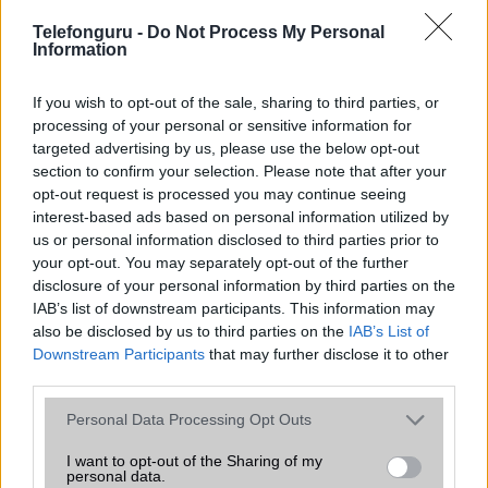
A One UI 9 érkezése új mesterséges intelligencia-
funkciókat és továbbfejlesztett kezelőfelületet hoz,
Telefonguru -
Do Not Process My Personal
azonban több korábbi csúcskategóriás és középkategóriás
Information
Galaxy készülék számára ez lesz az út vége.
If you wish to opt-out of the sale, sharing to third parties, or
iPhone 18 bemutató dátum - ekkor
processing of your personal or sensitive information for
rántja le a leplet az Apple az új
targeted advertising by us, please use the below opt-out
csúcsmobilokról
section to confirm your selection. Please note that after your
2026.06.29
| Phone Arena
opt-out request is processed you may continue seeing
A szeptemberi eseményen az iPhone 18 Pro modellek
interest-based ads based on personal information utilized by
mellett a régóta pletykált hajlítható iPhone Ultra is
us or personal information disclosed to third parties prior to
bemutatkozhat, miközben az áremelésekről szóló
your opt-out. You may separately opt-out of the further
találgatások továbbra is beárnyékolják a rajtot.
disclosure of your personal information by third parties on the
IAB’s list of downstream participants. This information may
Az Android rejtett automatizmusai: hat
also be disclosed by us to third parties on the
IAB’s List of
funkció, amely észrevétlenül könnyíti
Downstream Participants
that may further disclose it to other
meg a mindennapokat
third parties.
2026.06.14
| Android Police
Sok felhasználó külön alkalmazásokra esküszik, pedig az
Please note that this website/app uses one or more Google
Personal Data Processing Opt Outs
Android már évek óta olyan intelligens funkciókat kínál,
services and may gather and store information including but
amelyek maguktól dolgoznak a háttérben.
not limited to your visit or usage behaviour. You may click to
I want to opt-out of the Sharing of my
personal data.
grant or deny consent to Google and its third-party tags to