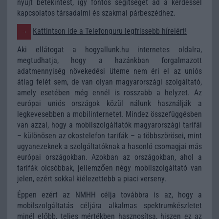
nyújt betekintést, így fontos segítséget ad a kérdéssel
kapcsolatos társadalmi és szakmai párbeszédhez.
Kattintson ide a Telefonguru legfrissebb híreiért!
Aki ellátogat a hogyallunk.hu internetes oldalra,
megtudhatja, hogy a hazánkban forgalmazott
adatmennyiség növekedési üteme nem éri el az uniós
átlag felét sem, de van olyan magyarországi szolgáltató,
amely esetében még ennél is rosszabb a helyzet. Az
európai uniós országok közül nálunk használják a
legkevesebben a mobilinternetet. Mindez összefüggésben
van azzal, hogy a mobilszolgáltatók magyarországi tarifái
– különösen az okostelefon tarifák – a többszörösei, mint
ugyanezeknek a szolgáltatóknak a hasonló csomagjai más
európai országokban. Azokban az országokban, ahol a
tarifák olcsóbbak, jellemzően négy mobilszolgáltató van
jelen, ezért sokkal kiélezettebb a piaci verseny.
Éppen ezért az NMHH célja továbbra is az, hogy a
mobilszolgáltatás céljára alkalmas spektrumkészletet
minél előbb, teljes mértékben hasznosítsa, hiszen ez az