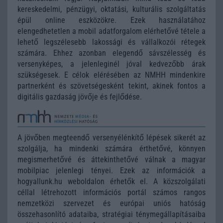
kereskedelmi, pénzügyi, oktatási, kulturális szolgáltatás
épül online eszközökre. Ezek használatához
elengedhetetlen a mobil adatforgalom elérhetővé tétele a
lehető legszélesebb lakossági és vállalkozói rétegek
számára. Ehhez azonban elegendő sávszélesség és
versenyképes, a jelenleginél jóval kedvezőbb árak
szükségesek. E célok elérésében az NMHH mindenkire
partnerként és szövetségesként tekint, akinek fontos a
digitális gazdaság jövője és fejlődése.
A jövőben megteendő versenyélénkítő lépések sikerét az
szolgálja, ha mindenki számára érthetővé, könnyen
megismerhetővé és áttekinthetővé válnak a magyar
mobilpiac jelenlegi tényei. Ezek az információk a
hogyallunk.hu weboldalon érhetők el. A közszolgálati
céllal létrehozott információs portál számos rangos
nemzetközi szervezet és európai uniós hatóság
összehasonlító adataiba, stratégiai ténymegállapításaiba