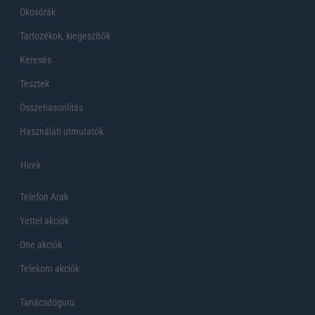
Okosórák
Tartozékok, kiegeszítők
Keresés
Tesztek
Összehasonlítás
Használati útmutatók
Hirek
Telefon Árak
Yettel akciók
One akciók
Telekom akciók
Tanácsdóguru