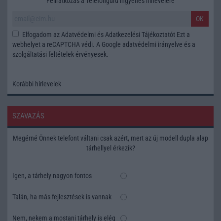
Feliratkozás a Telefonguru ingyenes hírlevelére
OK
Elfogadom az
Adatvédelmi és Adatkezelési Tájékoztatót
Ezt a
webhelyet a reCAPTCHA védi. A Google
adatvédelmi irányelve
és a
szolgáltatási feltételek
érvényesek.
Korábbi hírlevelek
SZAVAZÁS
Megérné Önnek telefont váltani csak azért, mert az új modell dupla alap
tárhellyel érkezik?
Igen, a tárhely nagyon fontos
Talán, ha más fejlesztések is vannak
Nem, nekem a mostani tárhely is elég