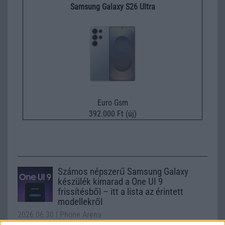
Samsung Galaxy S26 Ultra
Euro Gsm
392.000 Ft (új)
Számos népszerű Samsung Galaxy
készülék kimarad a One UI 9
frissítésből – itt a lista az érintett
modellekről
2026.06.30
| Phone Arena