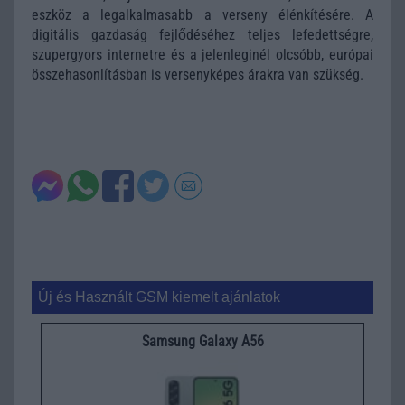
eszköz a legalkalmasabb a verseny élénkítésére. A
digitális gazdaság fejlődéséhez teljes lefedettségre,
szupergyors internetre és a jelenleginél olcsóbb, európai
összehasonlításban is versenyképes árakra van szükség.
Új és Használt GSM kiemelt ajánlatok
Samsung Galaxy A56