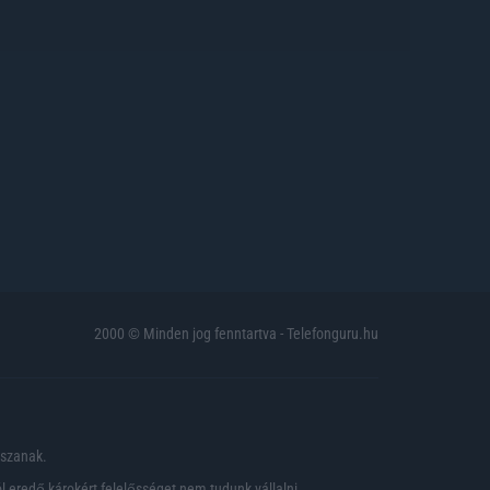
2000 © Minden jog fenntartva - Telefonguru.hu
pszanak.
 eredő károkért felelősséget nem tudunk vállalni.