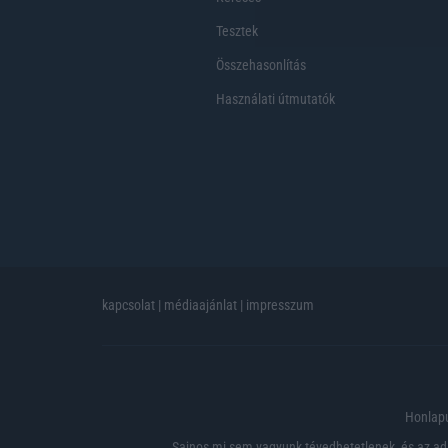
Tesztek
Összehasonlítás
Használati útmutatók
kapcsolat
|
médiaajánlat
|
impresszum
Honlapu
Sajnos mi sem vagyunk tévedhetetlenek, és az ada