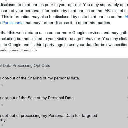
disclosed to third parties prior to your opt-out. You may separately opt-
losure of your personal information by third parties on the IAB’s list of
SM kiemelt ajánlatok
. This information may also be disclosed by us to third parties on the
IA
Participants
that may further disclose it to other third parties.
xy A56
Samsung Galaxy S26 Ultra
Samsung Galaxy S25
 that this website/app uses one or more Google services and may gath
including but not limited to your visit or usage behaviour. You may click 
 to Google and its third-party tags to use your data for below specifi
ogle consent section.
l Data Processing Opt Outs
o opt-out of the Sharing of my personal data.
m
Nelly GSM
Euro Gsm
In
(új)
350.000 Ft (új)
222.000 Ft (új)
o opt-out of the Sale of my Personal Data.
In
to opt-out of processing my Personal Data for Targeted
ing.
s népszerű Samsung
iPhone 18 bemutató dát
In
 készülék kimarad a
ekkor rántja le a leplet 