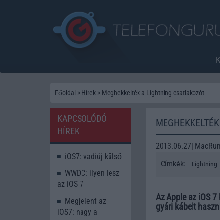
Főoldal
>
Hírek
>
Meghekkelték a Lightning csatlakozót
KAPCSOLÓDÓ
MEGHEKKELTÉK
HÍREK
2013.06.27| MacRu
iOS7: vadiúj külső
Címkék:
Lightning
WWDC: ilyen lesz
az iOS 7
Az Apple az iOS 7 b
Megjelent az
gyári kábelt haszn
iOS7: nagy a