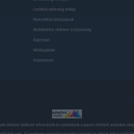
Letöltési sebesség térkép
Nemzetközi hívószámok
Mobiltelefon védelem és biztonság
Kapcsolat
Médiaajánlat
Impresszum
nk oldalain található információk és számítások a piacon elérhető adatokon ala
tközlők sem. Az esetleges pontatlanságokért valamint az adatok felhasználásból