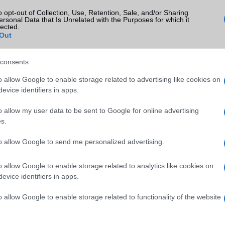
9 frissítésből – itt a
Apple az új csúcsmobil
o opt-out of Collection, Use, Retention, Sale, and/or Sharing
z érintett modellekről
ersonal Data that Is Unrelated with the Purposes for which it
2026.06.29
| Phone Arena
lected.
 Arena
A szeptemberi eseményen az iPhone 18
Out
 új mesterséges
modellek mellett a régóta pletykált
ókat és továbbfejlesztett
hajlítható iPhone Ultra is bemutatkozha
, azonban több korábbi
miközben az áremelésekről szóló
consents
középkategóriás Galaxy
találgatások továbbra is beárnyékolják 
o allow Google to enable storage related to advertising like cookies on
 lesz az út vége.
rajtot.
evice identifiers in apps.
oid rejtett
Ez a rejtett Samsung
o allow my user data to be sent to Google for online advertising
tizmusai: hat
funkció teljesen
s.
ó, amely észrevétlenül
megváltoztatja a
ti meg a
mobilhasználatot – so
mégsem tudnak róla
to allow Google to send me personalized advertising.
d Police
2026.07.12
| Android Central
o allow Google to enable storage related to analytics like cookies on
ön alkalmazásokra
Az Edge Panel az egyik leghasznosabb
Android már évek óta
funkció, amely jelentősen felgyorsítja a
evice identifiers in apps.
nkciókat kínál, amelyek
mindennapi használatot, miközben a Pi
a háttérben.
telefonokból továbbra is hiányzik.
o allow Google to enable storage related to functionality of the website