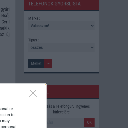
TELEFONOK GYORSLISTA
 gyári
 első,
Márka :
 Cyril
nekik
az új
Tipus :
HÍRLEVÉL
Feliratkozás a Telefonguru ingyenes
sonal or
hírlevelére
ection to
ou may
OK
 personal