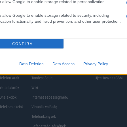
o allow Google to enable storage related to personalization.
o allow Google to enable storage related to security, including
cation functionality and fraud prevention, and other user protection.
CONFIRM
Data Deletion
Data Access
Privacy Policy
Telefon Árak
Tanácsdóguru
UjesHasznaltGSM
Yettel akciók
Wiki
One akciók
Internet sebességmérő
Telekom akciók
Virtuális valóság
Telefonkönyvek
Lefedettségi térképek