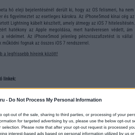
eta hó eleji bejelentésénél derült ki, hogy az OS felismeri, ha nem
er és figyelmeztet az esetleges károkra. Az iPhone5mod kínai cég az
tott Lightning kábelt készített, amely átmegy az iOS 7 hitelesítésén.
zért hatékony az Apple megoldása, mert hardveresen védett, ám 
zt a védelmet. Az iPhone5mod jelenleg pénzvisszafizetést is vállal 
k működni fognak az összes iOS 7 rendszerrel.
 a legfrissebb híreink között!
ó linkek:
ru -
Do Not Process My Personal Information
to opt-out of the sale, sharing to third parties, or processing of your per
formation for targeted advertising by us, please use the below opt-out s
r selection. Please note that after your opt-out request is processed y
eing interest-based ads based on personal information utilized by us or