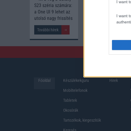
I want t
S23 széria számára:
a One UI 9 lehet az
I want t
utolsó nagy frissítés
authenti
További hírek
Főoldal
Készülékekguru
Hirek
Mobiltelefonok
Tabletek
Okosórák
Tartozékok, kiegeszítők
Keresés