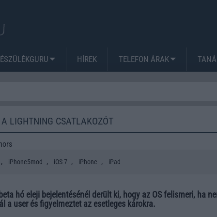
KÉSZÜLÉKGURU
HÍREK
TELEFON ÁRAK
TANÁ
 A LIGHTNING CSATLAKOZÓT
mors
,
,
,
,
iPhone5mod
iOS 7
iPhone
iPad
eta hó eleji bejelentésénél derült ki, hogy az OS felismeri, ha n
ál a user és figyelmeztet az esetleges károkra.