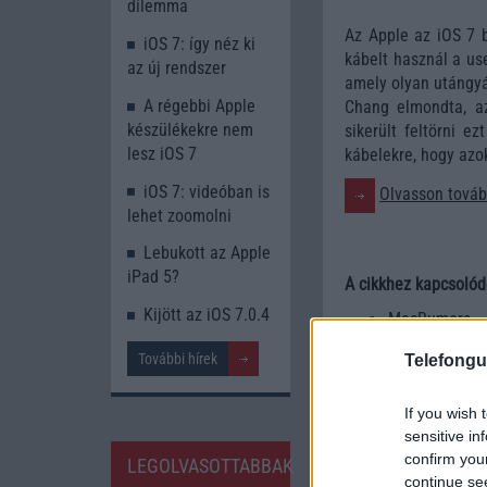
dilemma
Az Apple az iOS 7 b
iOS 7: így néz ki
kábelt használ a us
az új rendszer
amely olyan utángyár
A régebbi Apple
Chang elmondta, a
készülékekre nem
sikerült feltörni e
lesz iOS 7
kábelekre, hogy azo
iOS 7: videóban is
Olvasson tovább
lehet zoomolni
Lebukott az Apple
iPad 5?
A cikkhez kapcsolód
Kijött az iOS 7.0.4
MacRumors
További hírek
Telefongu
If you wish 
sensitive in
confirm you
LEGOLVASOTTABBAK
continue se