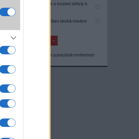
Nem, nekem a mostani tárhely is
okról
elég
 Pro
Inkább felhőben tárolok mindent
t,
a
Korábbi szavazások eredményei
kan
xel