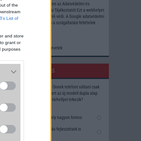
Elfogadom az
Adatvédelmi és
out of the
Adatkezelési Tájékoztatót
Ezt a webhelyet
 downstream
a reCAPTCHA védi. A Google
adatvédelmi
B’s List of
irányelve
és a
szolgáltatási feltételek
érvényesek.
er and store
to grant or
Korábbi hírlevelek
ed purposes
SZAVAZÁS
Megérné Önnek telefont váltani csak
azért, mert az új modell dupla alap
tárhellyel érkezik?
Igen, a tárhely nagyon fontos
Talán, ha más fejlesztések is
um -
vannak
az