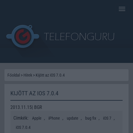
Toggle
naviga
Főoldal
>
Hírek
>
Kijött az iOS 7.0.4
KIJÖTT AZ IOS 7.0.4
2013.11.15| BGR
Címkék:
,
,
,
,
,
Apple
iPhone
update
bug fix
iOS 7
iOS 7.0.4