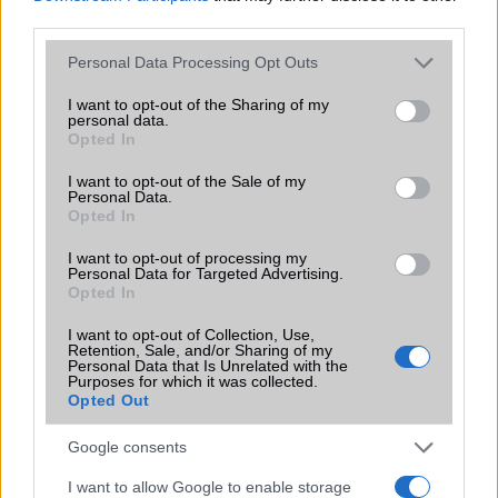
third parties.
Please note that this website/app uses one or more Google
Personal Data Processing Opt Outs
services and may gather and store information including but
KAPCSOLÓDÓ HÍREK
not limited to your visit or usage behaviour. You may click to
I want to opt-out of the Sharing of my
personal data.
grant or deny consent to Google and its third-party tags to
Opted In
Mit szeretnénk az iOS 7-ben?
use your data for below specified purposes in below Google
consent section.
I want to opt-out of the Sale of my
iOS7: vadiúj külső
Personal Data.
Opted In
WWDC: ilyen lesz az iOS 7
I want to opt-out of processing my
Megjelent az iOS7: nagy a dilemma
Personal Data for Targeted Advertising.
Opted In
iOS 7: így néz ki az új rendszer
I want to opt-out of Collection, Use,
A régebbi Apple készülékekre nem lesz iOS 7
Retention, Sale, and/or Sharing of my
Personal Data that Is Unrelated with the
iOS 7: videóban is lehet zoomolni
Purposes for which it was collected.
Opted Out
Te is behánysz az iOS 7-től?
Google consents
További hírek
I want to allow Google to enable storage