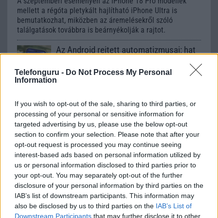
A szeptemberi eseményen az iPhone 18 Pro modellek
mellett a régóta pletykált hajlítható iPhone Ultra is
bemutatkozhat, miközben az áremelésekről szóló
találgatások továbbra is beárnyékolják a rajtot.
Az Android rejtett automatizmusai: hat
funkció, amely észrevétlenül könnyíti
meg a mindennapokat
Telefonguru -
Do Not Process My Personal
Information
2026.06.14
| Android Police
Sok felhasználó külön alkalmazásokra esküszik, pedig az
Android már évek óta olyan intelligens funkciókat kínál,
If you wish to opt-out of the sale, sharing to third parties, or
amelyek maguktól dolgoznak a háttérben.
processing of your personal or sensitive information for
targeted advertising by us, please use the below opt-out
section to confirm your selection. Please note that after your
Ez a rejtett Samsung funkció teljesen
opt-out request is processed you may continue seeing
megváltoztatja a mobilhasználatot –
interest-based ads based on personal information utilized by
sokan mégsem tudnak róla
us or personal information disclosed to third parties prior to
2026.07.12
| Android Central
your opt-out. You may separately opt-out of the further
Az Edge Panel az egyik leghasznosabb funkció, amely
disclosure of your personal information by third parties on the
jelentősen felgyorsítja a mindennapi használatot,
IAB’s list of downstream participants. This information may
miközben a Pixel telefonokból továbbra is hiányzik.
also be disclosed by us to third parties on the
IAB’s List of
Downstream Participants
that may further disclose it to other