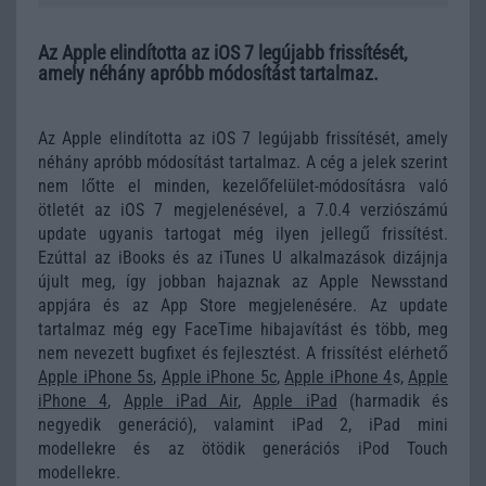
Az Apple elindította az iOS 7 legújabb frissítését,
amely néhány apróbb módosítást tartalmaz.
Az Apple elindította az iOS 7 legújabb frissítését, amely
néhány apróbb módosítást tartalmaz. A cég a jelek szerint
nem lőtte el minden, kezelőfelület-módosításra való
ötletét az iOS 7 megjelenésével, a 7.0.4 verziószámú
update ugyanis tartogat még ilyen jellegű frissítést.
Ezúttal az iBooks és az iTunes U alkalmazások dizájnja
újult meg, így jobban hajaznak az Apple Newsstand
appjára és az App Store megjelenésére. Az update
tartalmaz még egy FaceTime hibajavítást és több, meg
nem nevezett bugfixet és fejlesztést. A frissítést elérhető
Apple iPhone 5s
,
Apple iPhone 5c
,
Apple iPhone 4
s,
Apple
iPhone 4
,
Apple iPad Air
,
Apple iPad
(harmadik és
negyedik generáció), valamint iPad 2, iPad mini
modellekre és az ötödik generációs iPod Touch
modellekre.