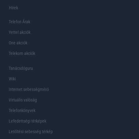
Hirek
Telefon Árak
Yettel akciók
One akciók
Telekom akciók
Tanácsdóguru
Wiki
Internet sebességmérő
Virtuális valóság
Telefonkönyvek
Lefedettségi térképek
Letöltési sebesség térkép