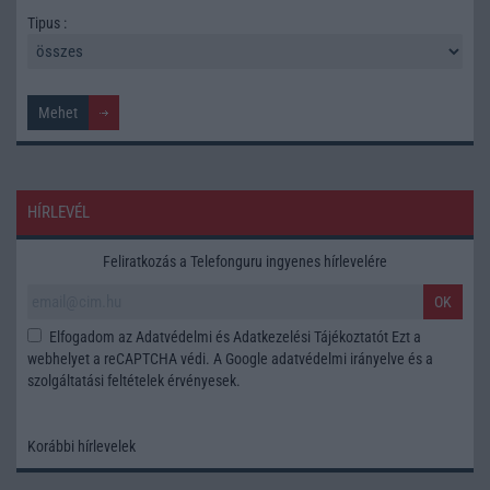
Tipus :
HÍRLEVÉL
Feliratkozás a Telefonguru ingyenes hírlevelére
OK
Elfogadom az
Adatvédelmi és Adatkezelési Tájékoztatót
Ezt a
webhelyet a reCAPTCHA védi. A Google
adatvédelmi irányelve
és a
szolgáltatási feltételek
érvényesek.
Korábbi hírlevelek