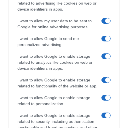
related to advertising like cookies on web or
device identifiers in apps.
LEGOLVASOTTABBAK
I want to allow my user data to be sent to
Google for online advertising purposes.
Számos népszerű Samsung Galaxy készülék kimarad a One
UI 9 frissítésből – itt a lista az érintett modellekről
I want to allow Google to send me
personalized advertising.
iPhone 18 bemutató dátum - ekkor rántja le a leplet az
Apple az új csúcsmobilokról
I want to allow Google to enable storage
related to analytics like cookies on web or
Az Android rejtett automatizmusai: hat funkció, amely
device identifiers in apps.
észrevétlenül könnyíti meg a mindennapokat
Ez a rejtett Samsung funkció teljesen megváltoztatja a
I want to allow Google to enable storage
mobilhasználatot – sokan mégsem tudnak róla
related to functionality of the website or app.
Nem biztos, hogy érdemes kivárni az iPhone 18 Prot
I want to allow Google to enable storage
related to personalization.
A Galaxy S25 is megkaphatja a Galaxy S26 egyik legjobb
kamerás funkcióját
I want to allow Google to enable storage
Élőképeken a Dark Cherry színű iPhone 18 Pro Max!
related to security, including authentication
functionality and fraud prevention, and other