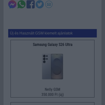
Új és Használt GSM kiemelt ajánlatok
Samsung Galaxy S26 Ultra
Nelly GSM
350.000 Ft (új)