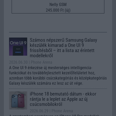
Nelly GSM
245.000 Ft (új)
Számos népszerű Samsung Galaxy
készülék kimarad a One UI 9
frissítésből – itt a lista az érintett
modellekről
2026.06.30
| Phone Arena
A One UI 9 érkezése új mesterséges intelligencia-
funkciókat és továbbfejlesztett kezelőfelületet hoz,
azonban több korábbi csúcskategóriás és középkategóriás
Galaxy készülék számára ez lesz az út vége.
iPhone 18 bemutató dátum - ekkor
rántja le a leplet az Apple az új
csúcsmobilokról
2026.06.29
| Phone Arena