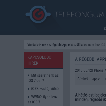
Főoldal
>
Hírek
>
A régebbi Apple készülékekre nem lesz iOS
KAPCSOLÓDÓ
A RÉGEBBI APP
HÍREK
2013.06.12| Phone 
Mit szeretnénk az
Címkék:
,
Apple
iOS 7-ben?
iOS7: vadiúj külső
A hétfő esti bejel
WWDC: ilyen lesz
minden, régebbi i
az iOS 7