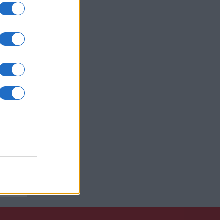
 Pro
t,
a
kan
xel