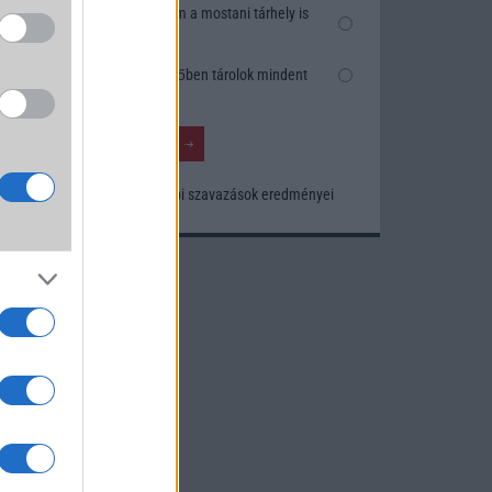
Nem, nekem a mostani tárhely is
elég
a
Inkább felhőben tárolok mindent
Korábbi szavazások eredményei
um -
az
okról