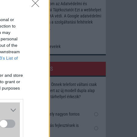
Elfogadom az
Adatvédelmi és
Adatkezelési Tájékoztatót
Ezt a webhelyet
a reCAPTCHA védi. A Google
adatvédelmi
sonal or
irányelve
és a
szolgáltatási feltételek
ection to
érvényesek.
ou may
 personal
out of the
Korábbi hírlevelek
 downstream
B’s List of
SZAVAZÁS
er and store
to grant or
Megérné Önnek telefont váltani csak
ed purposes
azért, mert az új modell dupla alap
tárhellyel érkezik?
Igen, a tárhely nagyon fontos
Talán, ha más fejlesztések is
vannak