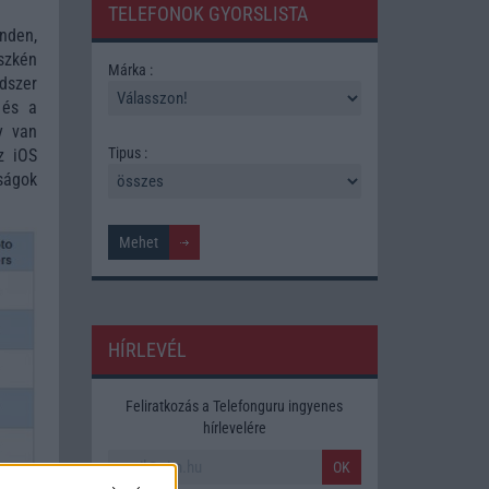
TELEFONOK GYORSLISTA
nden,
szkén
Márka :
dszer
 és a
y van
Tipus :
z iOS
ságok
HÍRLEVÉL
Feliratkozás a Telefonguru ingyenes
hírlevelére
OK