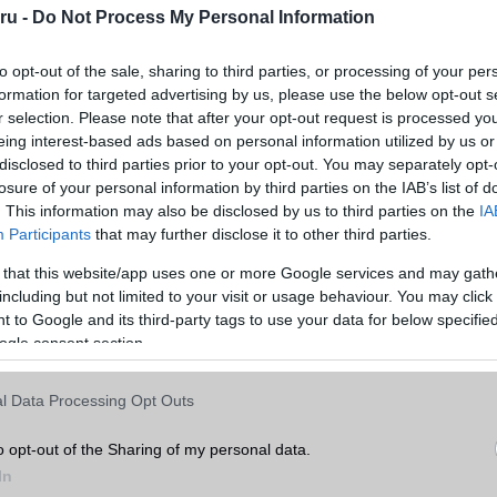
ru -
Do Not Process My Personal Information
to opt-out of the sale, sharing to third parties, or processing of your per
formation for targeted advertising by us, please use the below opt-out s
r selection. Please note that after your opt-out request is processed y
ább legfrissebb híreink között!
eing interest-based ads based on personal information utilized by us or
disclosed to third parties prior to your opt-out. You may separately opt-
losure of your personal information by third parties on the IAB’s list of
. This information may also be disclosed by us to third parties on the
IA
ó linkek:
Participants
that may further disclose it to other third parties.
 that this website/app uses one or more Google services and may gath
including but not limited to your visit or usage behaviour. You may click 
 to Google and its third-party tags to use your data for below specifi
ogle consent section.
l Data Processing Opt Outs
o opt-out of the Sharing of my personal data.
In
SM kiemelt ajánlatok