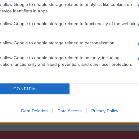
A szeptemberi eseményen az iPhone 18
o allow Google to enable storage related to analytics like cookies on
 új mesterséges
modellek mellett a régóta pletykált
evice identifiers in apps.
ókat és továbbfejlesztett
hajlítható iPhone Ultra is bemutatkozha
, azonban több korábbi
miközben az áremelésekről szóló
o allow Google to enable storage related to functionality of the website
középkategóriás Galaxy
találgatások továbbra is beárnyékolják 
 lesz az út vége.
rajtot.
o allow Google to enable storage related to personalization.
oid rejtett
Ez a rejtett Samsung
tizmusai: hat
funkció teljesen
ó, amely észrevétlenül
megváltoztatja a
o allow Google to enable storage related to security, including
ti meg a
mobilhasználatot – so
cation functionality and fraud prevention, and other user protection.
mégsem tudnak róla
d Police
2026.07.12
| Android Central
ön alkalmazásokra
Az Edge Panel az egyik leghasznosabb
CONFIRM
Android már évek óta
funkció, amely jelentősen felgyorsítja a
nkciókat kínál, amelyek
mindennapi használatot, miközben a Pi
a háttérben.
telefonokból továbbra is hiányzik.
Data Deletion
Data Access
Privacy Policy