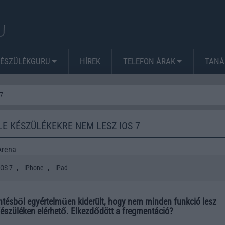
KÉSZÜLÉKGURU
HÍREK
TELEFON ÁRAK
TANÁ
 7
LE KÉSZÜLÉKEKRE NEM LESZ IOS 7
Arena
,
,
iOS 7
iPhone
iPad
entésből egyértelműen kiderült, hogy nem minden funkció lesz
Készüléken elérhető. Elkezdődött a fregmentáció?