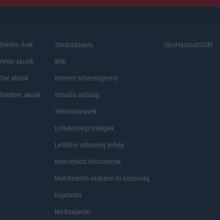
Telefon Árak
Tanácsdóguru
UjesHasznaltGSM
Yettel akciók
Wiki
One akciók
Internet sebességmérő
Telekom akciók
Virtuális valóság
Telefonkönyvek
Lefedettségi térképek
Letöltési sebesség térkép
Nemzetközi hívószámok
Mobiltelefon védelem és biztonság
Kapcsolat
Médiaajánlat