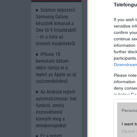
Telefongu
Számos népszerű
Samsung Galaxy
If you wish 
készülék kimarad a
sensitive in
One UI 9 frissítésből
confirm you
Böngésszen tov
– itt a lista az
continue se
érintett modellekről
information 
further disc
iPhone 18
participants
A cikkhez kapcsolód
bemutató dátum -
Downstream 
ekkor rántja le a
Phone Arena
leplet az Apple az új
Please note
csúcsmobilokról
information 
deny consent
Az Android rejtett
in below Go
automatizmusai: hat
funkció, amely
Persona
észrevétlenül
könnyíti meg a
I want t
mindennapokat
Opted 
Új és Használt G
Ez a rejtett