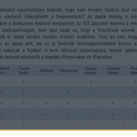
entésből egyértelműen kiderült, hogy nem minden funkció lesz mi
en elérhető. Elkezdődött a fregmentáció? Az Apple mindig is bü
ben a konkurens Android rendszerrel, az iOS abszolút mentes a ren
”, széttagoltságtól, nem igaz rájuk az, hogy a frissítések késnek
ők el teljes körűen minden érintett modellen. Tény és való, hog
t az Apple állít, ám az új funkciók felsorakoztatásánál bizony a
n vakarják a fejüket. A lenti táblázat összefoglalja, milyen újdon
m lesznek elérhetők a régebbi iPhone-okon és iPad-eken.