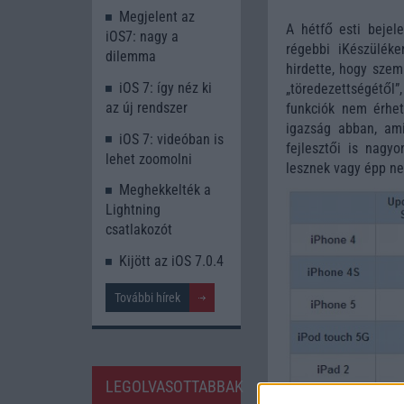
Megjelent az
A hétfő esti bejel
iOS7: nagy a
régebbi iKészülék
dilemma
hirdette, hogy szem
iOS 7: így néz ki
„töredezettségétől
az új rendszer
funkciók nem érhet
igazság abban, ami
iOS 7: videóban is
fejlesztői is nagyo
lehet zoomolni
lesznek vagy épp ne
Meghekkelték a
Lightning
csatlakozót
Kijött az iOS 7.0.4
További hírek
LEGOLVASOTTABBAK