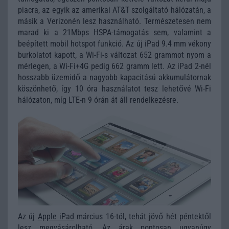
piacra, az egyik az amerikai AT&T szolgáltató hálózatán, a
másik a Verizonén lesz használható. Természetesen nem
marad ki a 21Mbps HSPA-támogatás sem, valamint a
beépített mobil hotspot funkció. Az új iPad 9.4 mm vékony
burkolatot kapott, a Wi-Fi-s változat 652 grammot nyom a
mérlegen, a Wi-Fi+4G pedig 662 gramm lett. Az iPad 2-nél
hosszabb üzemidő a nagyobb kapacitású akkumulátornak
köszönhető, így 10 óra használatot tesz lehetővé Wi-Fi
hálózaton, míg LTE-n 9 órán át áll rendelkezésre.
Az új
Apple iPad
március 16-tól, tehát jövő hét péntektől
lesz megvásárolható. Az árak pontosan ugyanúgy