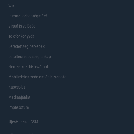
Wiki
Internet sebességmérő
Virtuális valóság
Telefonkönyvek
Lefedettségi térképek
Letöltési sebesség térkép
Nemzetközi hívószámok
Mobiltelefon védelem és biztonság
Kapcsolat
Médiaajánlat
Impresszum
UjesHasznaltGSM