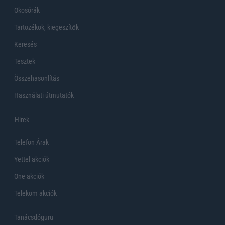
Okosórák
Tartozékok, kiegeszítők
Keresés
Tesztek
Összehasonlítás
Használati útmutatók
Hirek
Telefon Árak
Yettel akciók
One akciók
Telekom akciók
Tanácsdóguru