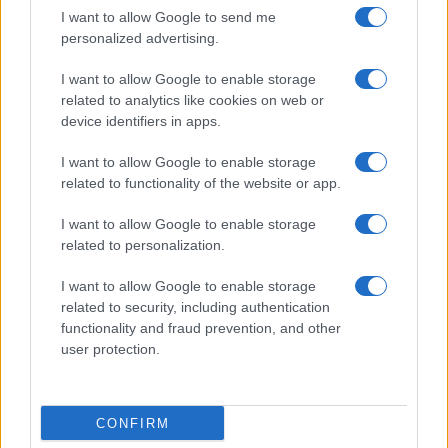
Ekkora lesz az iPad mini?
I want to allow Google to send me
Nagy akksi az iPad miniben
personalized advertising.
Agresszív reklám az Amazonon az iPad mini ellen
I want to allow Google to enable storage
related to analytics like cookies on web or
Borzalmas az Apple iPad mini
device identifiers in apps.
Jöhet az iPad Maxi?
I want to allow Google to enable storage
További hírek
related to functionality of the website or app.
I want to allow Google to enable storage
related to personalization.
LEGOLVASOTTABBAK
I want to allow Google to enable storage
related to security, including authentication
Számos népszerű Samsung Galaxy készülék kimarad a One
functionality and fraud prevention, and other
UI 9 frissítésből – itt a lista az érintett modellekről
user protection.
iPhone 18 bemutató dátum - ekkor rántja le a leplet az
Apple az új csúcsmobilokról
CONFIRM
Az Android rejtett automatizmusai: hat funkció, amely