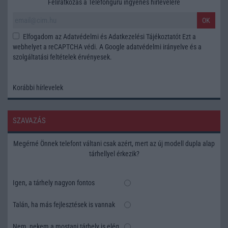
Feliratkozás a Telefonguru ingyenes hírlevelére
OK
Elfogadom az
Adatvédelmi és Adatkezelési Tájékoztatót
Ezt a
webhelyet a reCAPTCHA védi. A Google
adatvédelmi irányelve
és a
szolgáltatási feltételek
érvényesek.
Korábbi hírlevelek
SZAVAZÁS
Megérné Önnek telefont váltani csak azért, mert az új modell dupla alap
tárhellyel érkezik?
Igen, a tárhely nagyon fontos
Talán, ha más fejlesztések is vannak
Nem, nekem a mostani tárhely is elég