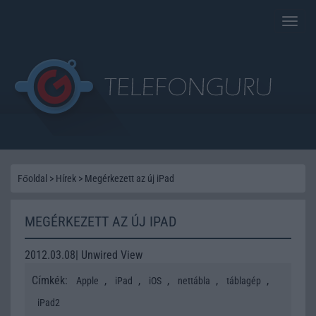
Toggle
naviga
Főoldal
>
Hírek
>
Megérkezett az új iPad
MEGÉRKEZETT AZ ÚJ IPAD
2012.03.08| Unwired View
Címkék:
,
,
,
,
,
Apple
iPad
iOS
nettábla
táblagép
iPad2