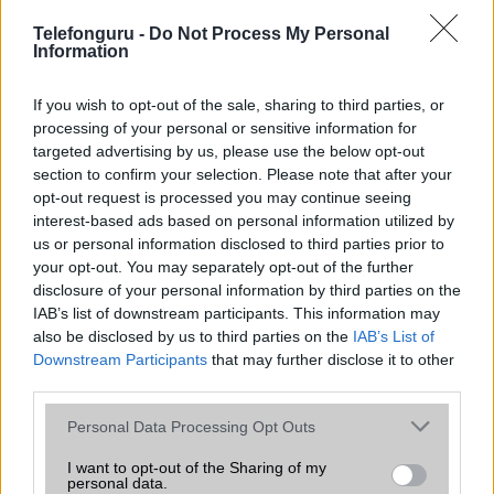
2026.06.30
| Phone Arena
A One UI 9 érkezése új mesterséges intelligencia-
Telefonguru -
Do Not Process My Personal
funkciókat és továbbfejlesztett kezelőfelületet hoz,
Information
azonban több korábbi csúcskategóriás és középkategóriás
Galaxy készülék számára ez lesz az út vége.
If you wish to opt-out of the sale, sharing to third parties, or
processing of your personal or sensitive information for
iPhone 18 bemutató dátum - ekkor
targeted advertising by us, please use the below opt-out
rántja le a leplet az Apple az új
section to confirm your selection. Please note that after your
csúcsmobilokról
opt-out request is processed you may continue seeing
2026.06.29
| Phone Arena
interest-based ads based on personal information utilized by
A szeptemberi eseményen az iPhone 18 Pro modellek
us or personal information disclosed to third parties prior to
mellett a régóta pletykált hajlítható iPhone Ultra is
your opt-out. You may separately opt-out of the further
bemutatkozhat, miközben az áremelésekről szóló
disclosure of your personal information by third parties on the
találgatások továbbra is beárnyékolják a rajtot.
IAB’s list of downstream participants. This information may
also be disclosed by us to third parties on the
IAB’s List of
Az Android rejtett automatizmusai: hat
Downstream Participants
that may further disclose it to other
funkció, amely észrevétlenül könnyíti
third parties.
meg a mindennapokat
2026.06.14
| Android Police
Please note that this website/app uses one or more Google
Personal Data Processing Opt Outs
Sok felhasználó külön alkalmazásokra esküszik, pedig az
services and may gather and store information including but
Android már évek óta olyan intelligens funkciókat kínál,
not limited to your visit or usage behaviour. You may click to
I want to opt-out of the Sharing of my
personal data.
amelyek maguktól dolgoznak a háttérben.
grant or deny consent to Google and its third-party tags to