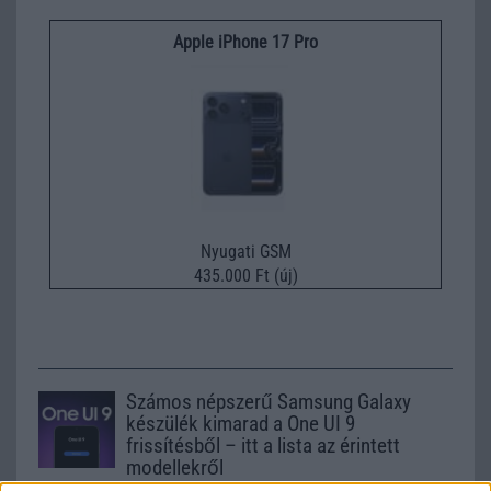
Apple iPhone 17 Pro
Nyugati GSM
435.000 Ft (új)
Számos népszerű Samsung Galaxy
készülék kimarad a One UI 9
frissítésből – itt a lista az érintett
modellekről