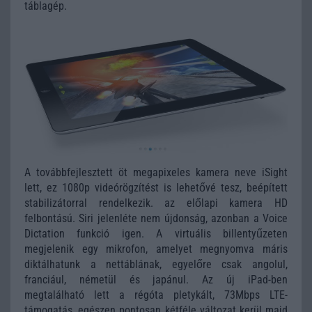
táblagép.
A továbbfejlesztett öt megapixeles kamera neve iSight
lett, ez 1080p videórögzítést is lehetővé tesz, beépített
stabilizátorral rendelkezik. az előlapi kamera HD
felbontású. Siri jelenléte nem újdonság, azonban a Voice
Dictation funkció igen. A virtuális billentyűzeten
megjelenik egy mikrofon, amelyet megnyomva máris
diktálhatunk a nettáblának, egyelőre csak angolul,
franciául, németül és japánul. Az új iPad-ben
megtalálható lett a régóta pletykált, 73Mbps LTE-
támogatás, egészen pontosan kétféle változat kerül majd