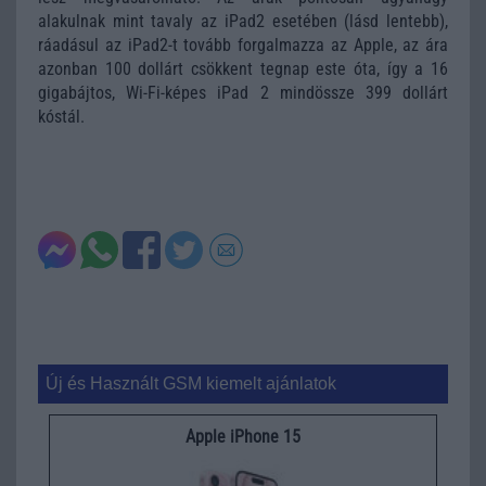
alakulnak mint tavaly az iPad2 esetében (lásd lentebb),
ráadásul az iPad2-t tovább forgalmazza az Apple, az ára
azonban 100 dollárt csökkent tegnap este óta, így a 16
gigabájtos, Wi-Fi-képes iPad 2 mindössze 399 dollárt
kóstál.
Új és Használt GSM kiemelt ajánlatok
Apple iPhone 15