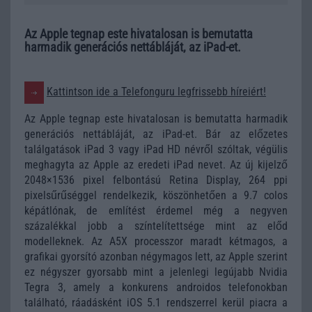
Az Apple tegnap este hivatalosan is bemutatta
harmadik generációs nettábláját, az iPad-et.
Kattintson ide a Telefonguru legfrissebb híreiért!
Az Apple tegnap este hivatalosan is bemutatta harmadik
generációs nettábláját, az iPad-et. Bár az előzetes
találgatások iPad 3 vagy iPad HD névről szóltak, végülis
meghagyta az Apple az eredeti iPad nevet. Az új kijelző
2048×1536 pixel felbontású Retina Display, 264 ppi
pixelsűrűséggel rendelkezik, köszönhetően a 9.7 colos
képátlónak, de említést érdemel még a negyven
százalékkal jobb a színtelítettsége mint az előd
modelleknek. Az A5X processzor maradt kétmagos, a
grafikai gyorsító azonban négymagos lett, az Apple szerint
ez négyszer gyorsabb mint a jelenlegi legújabb Nvidia
Tegra 3, amely a konkurens androidos telefonokban
található, ráadásként iOS 5.1 rendszerrel kerül piacra a