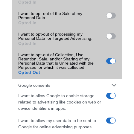
Opted In
use your data for below specified purposes in below Google
consent section.
Ez a rejtett Samsung funkció teljesen
I want to opt-out of the Sale of my
Personal Data.
megváltoztatja a mobilhasználatot –
Opted In
sokan mégsem tudnak róla
2026.07.12
| Android Central
I want to opt-out of processing my
Personal Data for Targeted Advertising.
Az Edge Panel az egyik leghasznosabb funkció, amely
Opted In
jelentősen felgyorsítja a mindennapi használatot,
miközben a Pixel telefonokból továbbra is hiányzik.
I want to opt-out of Collection, Use,
Retention, Sale, and/or Sharing of my
Personal Data that Is Unrelated with the
Purposes for which it was collected.
Opted Out
Google consents
KAPCSOLÓDÓ HÍREK
I want to allow Google to enable storage
related to advertising like cookies on web or
Pénteken boltokban az új iPad
device identifiers in apps.
Wi-Fi gondok az új iPad-del
I want to allow my user data to be sent to
Saját mobilt készít az Amazon?
Google for online advertising purposes.